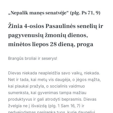
„Nepalik manęs senatvėje“ (plg. Ps 71, 9)
Žinia 4-osios Pasaulinės senelių ir
pagyvenusių žmonių dienos,
minėtos liepos 28 dieną, proga
Brangūs broliai ir seserys!
Dievas niekada neapleidžia savo vaikų, niekada.
Net ir tada, kai metų vis daugėja, o jėgos mąžta,
kai plaukai pražyla, o socialinis vaidmuo
sumenksta, kai gyvenimas tampa mažiau
produktyvus ir gali atrodyti beprasmis. Dievas
žvelgia ne į išvaizdą (plg. 1 Sam 16, 7) ir
nedvejodamas pasirenka tuos, kurie daugeliui