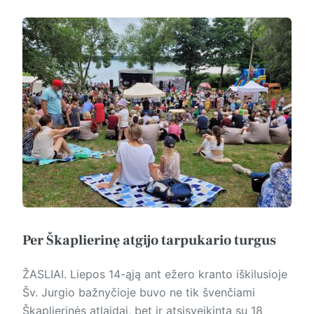
Per Škaplierinę atgijo tarpukario turgus
ŽASLIAI. Liepos 14-ąją ant ežero kranto iškilusioje
Šv. Jurgio bažnyčioje buvo ne tik švenčiami
Škaplierinės atlaidai, bet ir atsisveikinta su 18