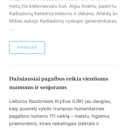
metų čia klebonavusiu kun. Algiu Ananiu, paskirtu
Kaišiadorių Katedros klebonu ir dekanu. Atlaidų šv.
Mišias aukojo Kaišiadorių vyskupo generalvikaras,
…
DAUGIAU
Dažniausiai pagalbos reikia vienišoms
mamoms ir senjorams
Lietuvos Raudonasis Kryžius (LRK) jau daugiau,
kaip pusmetį vykdo trumpojo humanitarinės
pagalbos numerio 111 veiklą – maistu, higienos
priemonėmis, kitais reikalingais daiktais ir