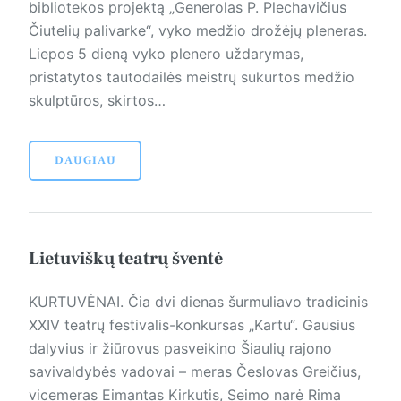
bibliotekos projektą „Generolas P. Plechavičius
Čiutelių palivarke“, vyko medžio drožėjų pleneras.
Liepos 5 dieną vyko plenero uždarymas,
pristatytos tautodailės meistrų sukurtos medžio
skulptūros, skirtos…
DAUGIAU
Lietuviškų teatrų šventė
KURTUVĖNAI. Čia dvi dienas šurmuliavo tradicinis
XXIV teatrų festivalis-konkursas „Kartu“. Gausius
dalyvius ir žiūrovus pasveikino Šiaulių rajono
savivaldybės vadovai – meras Česlovas Greičius,
vicemeras Eimantas Kirkutis, Seimo narė Rima