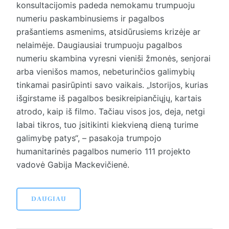
konsultacijomis padeda nemokamu trumpuoju
numeriu paskambinusiems ir pagalbos
prašantiems asmenims, atsidūrusiems krizėje ar
nelaimėje. Daugiausiai trumpuoju pagalbos
numeriu skambina vyresni vieniši žmonės, senjorai
arba vienišos mamos, nebeturinčios galimybių
tinkamai pasirūpinti savo vaikais. „Istorijos, kurias
išgirstame iš pagalbos besikreipiančiųjų, kartais
atrodo, kaip iš filmo. Tačiau visos jos, deja, netgi
labai tikros, tuo įsitikinti kiekvieną dieną turime
galimybę patys“, – pasakoja trumpojo
humanitarinės pagalbos numerio 111 projekto
vadovė Gabija Mackevičienė.
DAUGIAU