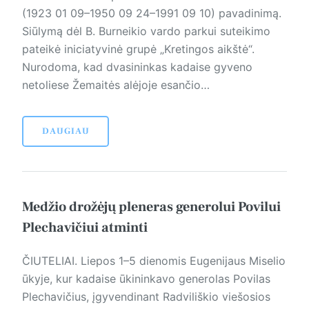
(1923 01 09–1950 09 24–1991 09 10) pavadinimą.
Siūlymą dėl B. Burneikio vardo parkui suteikimo
pateikė iniciatyvinė grupė „Kretingos aikštė“.
Nurodoma, kad dvasininkas kadaise gyveno
netoliese Žemaitės alėjoje esančio…
DAUGIAU
Medžio drožėjų pleneras generolui Povilui
Plechavičiui atminti
ČIUTELIAI. Liepos 1–5 dienomis Eugenijaus Miselio
ūkyje, kur kadaise ūkininkavo generolas Povilas
Plechavičius, įgyvendinant Radviliškio viešosios