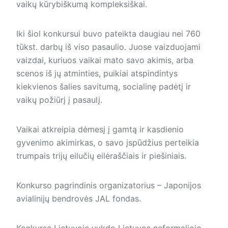
vaikų kūrybiškumą kompleksiškai.
Iki šiol konkursui buvo pateikta daugiau nei 760
tūkst. darbų iš viso pasaulio. Juose vaizduojami
vaizdai, kuriuos vaikai mato savo akimis, arba
scenos iš jų atminties, puikiai atspindintys
kiekvienos šalies savitumą, socialinę padėtį ir
vaikų požiūrį į pasaulį.
Vaikai atkreipia dėmesį į gamtą ir kasdienio
gyvenimo akimirkas, o savo įspūdžius perteikia
trumpais trijų eilučių eilėraščiais ir piešiniais.
Konkurso pagrindinis organizatorius – Japonijos
avialinijų bendrovės JAL fondas.
Konkursą Lietuvoje vykdo Lietuvos neformaliojo