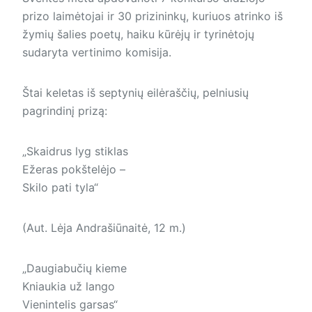
prizo laimėtojai ir 30 prizininkų, kuriuos atrinko iš
žymių šalies poetų, haiku kūrėjų ir tyrinėtojų
sudaryta vertinimo komisija.
Štai keletas iš septynių eilėraščių, pelniusių
pagrindinį prizą:
„Skaidrus lyg stiklas
Ežeras pokštelėjo –
Skilo pati tyla“
(Aut. Lėja Andrašiūnaitė, 12 m.)
„Daugiabučių kieme
Kniaukia už lango
Vienintelis garsas“