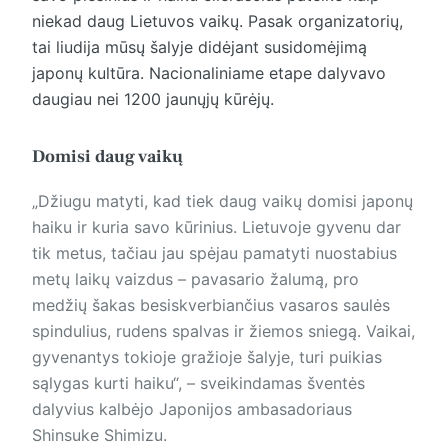
niekad daug Lietuvos vaikų. Pasak organizatorių,
tai liudija mūsų šalyje didėjant susidomėjimą
japonų kultūra. Nacionaliniame etape dalyvavo
daugiau nei 1200 jaunųjų kūrėjų.
Domisi daug vaikų
„Džiugu matyti, kad tiek daug vaikų domisi japonų
haiku ir kuria savo kūrinius. Lietuvoje gyvenu dar
tik metus, tačiau jau spėjau pamatyti nuostabius
metų laikų vaizdus – pavasario žalumą, pro
medžių šakas besiskverbiančius vasaros saulės
spindulius, rudens spalvas ir žiemos sniegą. Vaikai,
gyvenantys tokioje gražioje šalyje, turi puikias
sąlygas kurti haiku“, – sveikindamas šventės
dalyvius kalbėjo Japonijos ambasadoriaus
Shinsuke Shimizu.