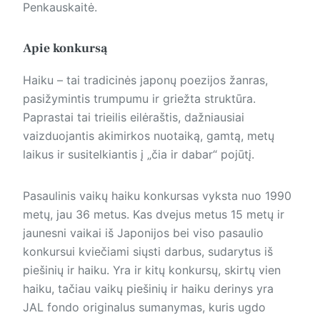
Penkauskaitė.
Apie konkursą
Haiku – tai tradicinės japonų poezijos žanras,
pasižymintis trumpumu ir griežta struktūra.
Paprastai tai trieilis eilėraštis, dažniausiai
vaizduojantis akimirkos nuotaiką, gamtą, metų
laikus ir susitelkiantis į „čia ir dabar“ pojūtį.
Pasaulinis vaikų haiku konkursas vyksta nuo 1990
metų, jau 36 metus. Kas dvejus metus 15 metų ir
jaunesni vaikai iš Japonijos bei viso pasaulio
konkursui kviečiami siųsti darbus, sudarytus iš
piešinių ir haiku. Yra ir kitų konkursų, skirtų vien
haiku, tačiau vaikų piešinių ir haiku derinys yra
JAL fondo originalus sumanymas, kuris ugdo