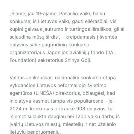
„Šiame, jau 19-ajame, Pasaulio vaikų haiku
konkurse, iš Lietuvos vaikų gauti eilėraščiai, visi
kupini gaivaus jautrumo ir turtingos išraiškos, giliai
sujaudina mūsų širdis“, – kreipdamasis į šventės
dalyvius sakė pagrindinio konkurso
organizatoriaus Japonijos avialinijų fondo (JAL
Foundation) sekretorius Shinya Goji.
Valdas Jankauskas, nacionalinį konkurso etapą
vykdančios Lietuvos neformaliojo švietimo
agentūros (LINEŠA) direktorius, džiaugėsi, kad
iniciatyva kasmet tampa vis populiaresnė – jei
2024 m. konkursas pritraukė 908 dalyvius, tai
šiemet sulaukta daugiau nei 1200 vaikų darbų iš
įvairių Lietuvos miestų, miestelių ir net užsienio
lietuvių bendruomenių.