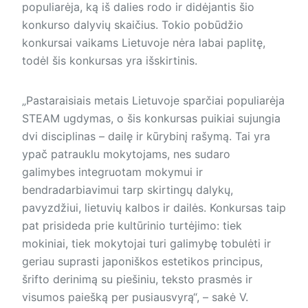
populiarėja, ką iš dalies rodo ir didėjantis šio
konkurso dalyvių skaičius. Tokio pobūdžio
konkursai vaikams Lietuvoje nėra labai paplitę,
todėl šis konkursas yra išskirtinis.
„Pastaraisiais metais Lietuvoje sparčiai populiarėja
STEAM ugdymas, o šis konkursas puikiai sujungia
dvi disciplinas – dailę ir kūrybinį rašymą. Tai yra
ypač patrauklu mokytojams, nes sudaro
galimybes integruotam mokymui ir
bendradarbiavimui tarp skirtingų dalykų,
pavyzdžiui, lietuvių kalbos ir dailės. Konkursas taip
pat prisideda prie kultūrinio turtėjimo: tiek
mokiniai, tiek mokytojai turi galimybę tobulėti ir
geriau suprasti japoniškos estetikos principus,
šrifto derinimą su piešiniu, teksto prasmės ir
visumos paiešką per pusiausvyrą“, – sakė V.