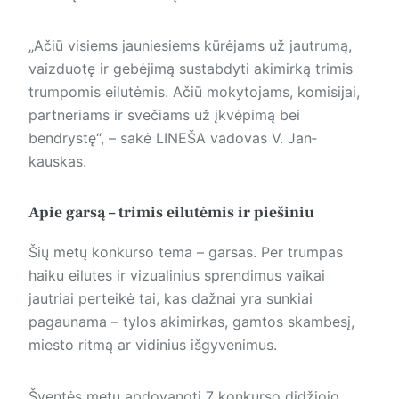
„Ačiū visiems jauniesiems kūrėjams už jautrumą,
vaizduotę ir gebėjimą sustabdyti akimirką trimis
trumpomis eilutėmis. Ačiū mokytojams, komisijai,
partneriams ir svečiams už įkvėpimą bei
bendrystę“, – sakė LINEŠA vadovas V. Jan­
kauskas.
Apie garsą – trimis eilutėmis ir piešiniu
Šių metų konkurso tema – garsas. Per trumpas
haiku eilutes ir vizualinius sprendimus vaikai
jautriai perteikė tai, kas dažnai yra sunkiai
pagaunama – tylos akimirkas, gamtos skambesį,
miesto ritmą ar vidinius išgyvenimus.
Šventės metu apdovanoti 7 konkurso didžiojo