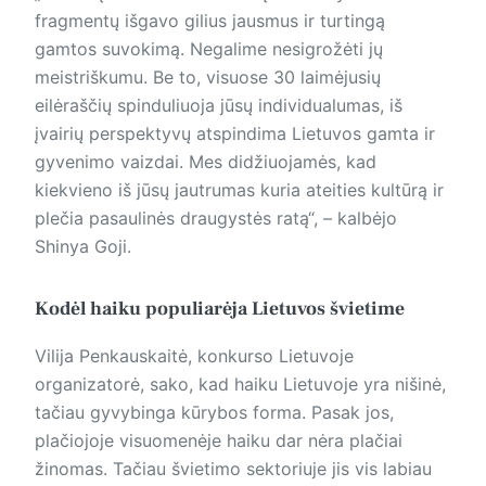
fragmentų išgavo gilius jausmus ir turtingą
gamtos suvokimą. Negalime nesigrožėti jų
meistriškumu. Be to, visuose 30 laimėjusių
eilėraščių spinduliuoja jūsų individualumas, iš
įvairių perspektyvų atspindima Lietuvos gamta ir
gyvenimo vaizdai. Mes didžiuojamės, kad
kiekvieno iš jūsų jautrumas kuria ateities kultūrą ir
plečia pasaulinės draugystės ratą“, – kalbėjo
Shinya Goji.
Kodėl haiku populiarėja Lietuvos švietime
Vilija Penkauskaitė, konkurso Lietuvoje
organizatorė, sako, kad haiku Lietuvoje yra nišinė,
tačiau gyvybinga kūrybos forma. Pasak jos,
plačiojoje visuomenėje haiku dar nėra plačiai
žinomas. Tačiau švietimo sektoriuje jis vis labiau