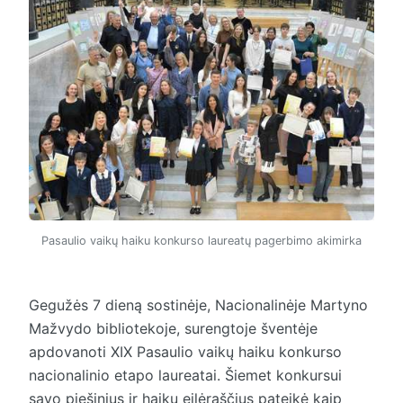
Pasaulio vaikų haiku konkurso laureatų pagerbimo akimirka
Gegužės 7 dieną sostinėje, Nacionalinėje Martyno
Mažvydo bibliotekoje, surengtoje šventėje
apdovanoti XIX Pasaulio vaikų haiku konkurso
nacionalinio etapo laureatai. Šiemet konkursui
savo piešinius ir haiku eilėraščius pateikė kaip