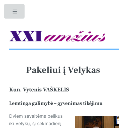
Toggle
Pakeliui į Velykas
Kun. Vytenis VAŠKELIS
Lemtinga galimybė – gyvenimas tikėjimu
Dviem savaitėms belikus
iki Velykų, šį sekmadienį