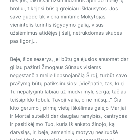
nes jos, taktiškai užsimindamos apie Jo meilę jų
broliui, tikėjosi būsią greičiau išklausytos. Jos
save guodė tik viena mintimi: Mokytojas,
vienintelis turintis išgydymo galią, visus
užsiėmimus atidėjęs į šalį, netrukdomas skubės
pas ligonį…
Beje, šios seserys, jei būtų galėjusios anuomet dar
giliau pažinti Žmogaus Sūnaus visiems
negęstančia meile liepsnojančią Širdį, turbūt savo
prašymą būtų patikslinusios: „Viešpatie, tas, kurį
Tu nepalyginti labiau už mudvi myli, serga; tačiau
teišsipildo tobula Tavoji valia, o ne mūsų…“ Čia
kito gerumo į pirmą vietą iškėlimas galėjo Marijai
ir Mortai suteikti dar daugiau ramybės, kantrybės
ir pasitikėjimo Tuo, kuris iš anksto žinojo, ką
darysiąs, ir, beje, asmeninių motyvų nesiruošė