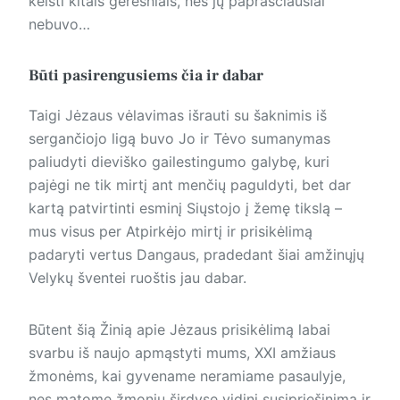
keisti kitais geresniais, nes jų paprasčiausiai
nebuvo…
Būti pasirengusiems čia ir dabar
Taigi Jėzaus vėlavimas išrauti su šaknimis iš
sergančiojo ligą buvo Jo ir Tėvo sumanymas
paliudyti dieviško gailestingumo galybę, kuri
pajėgi ne tik mirtį ant menčių paguldyti, bet dar
kartą patvirtinti esminį Siųstojo į žemę tikslą –
mus visus per Atpirkėjo mirtį ir prisikėlimą
padaryti vertus Dangaus, pradedant šiai amžinųjų
Velykų šventei ruoštis jau dabar.
Būtent šią Žinią apie Jėzaus prisikėlimą labai
svarbu iš naujo apmąstyti mums, XXI amžiaus
žmonėms, kai gyvename neramiame pasaulyje,
nes matome žmonių širdyse vidinį susipriešinimą ir