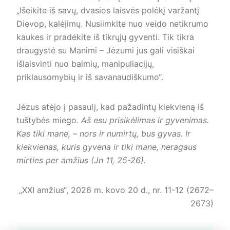
„Išeikite iš savų, dvasios laisvės polėkį varžantį
Dievop, kalėjimų. Nusiimkite nuo veido netikrumo
kaukes ir pradėkite iš tikrųjų gyventi. Tik tikra
draugystė su Manimi – Jėzumi jus gali visiškai
išlaisvinti nuo baimių, manipuliacijų,
priklausomybių ir iš savanaudiškumo“.
Jėzus atėjo į pasaulį, kad pažadintų kiekvieną iš
tuštybės miego.
Aš esu prisikėlimas ir gyvenimas.
Kas tiki mane, – nors ir numirtų, bus gyvas. Ir
kiekvienas, kuris gyvena ir tiki mane, neragaus
mirties per amžius (Jn 11, 25-26).
„XXI amžius“, 2026 m. kovo 20 d., nr. 11-12 (2672–
2673)