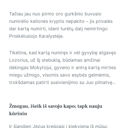
Tačiau jau nuo pirmo oro gurkšnio buvusio
numirėlio kelionės kryptis nepakito – jis privalės
dar kartą numirti, idant turėtų dalį nemirtingo
Prisikėlusiojo Karalystėje.
Tikėtina, kad kartą numiręs ir vėl gyvybę atgavęs
Lozorius, už šį stebuklą, būdamas amžinai
dėkingas Mokytojui, gyveno ir antrą kartą mirties
miegu užmigo, visomis savo esybės gelmėmis,
trokšdamas patirti susivienijimo su Juo pilnatvę…
Žmogau, išeik iš savojo kapo; tapk nauju
kūriniu
Ir šiandien Jėzus kreipiasi į kiekvieną iš mūsų: