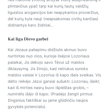
plintančius ypač tarp kai kurių tautų valdžių
liguistos arogancijos bei neapykantos proveržius,
dėl kurių kyla nauji (neapsakomas civilių kančias)
didinantys karo židiniai…
Kai liga Dievo garbei
Kai Jėzaus paliepimu didžiulis akmuo buvo
nuritintas nuo olos, kurioje ilsėjosi Lozoriaus
palaikai, Jis dėkojo savo Tėvui už maldos
išklausymą. Jis žinojo, kad netrukus sunoks
maldos vaisiai ir Lozorius iš kapo išeis sveikas. Vis
dėlto reikėjo Jėzui garsiai sušukti:
Lozoriau, išeik!,
kad iš mirties nasrų buvo išplėštas grobis, –
numirėlis išėjo iš kapo.
(Pradėjo žengti pirmus
žingsnius faktiškai su jame glūdinčiu naujos
gyvybės potencialu).