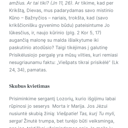
amžius. Ar tai tiki? (Jn 11, 26).
Ar tikime, kad per
Krikštą, Dievas, mus padarydamas savo mistinio
Kūno – Bažnyčios – nariais, trokšta, kad (savo
krikščionišku gyvenimo būdu) pateisintume Jo
lūkesčius, ir, naujo kūrinio (plg. 2 Kor 5, 17)
augančią malonę su malda išlaikytume iki
paskutinio atodūsio? Taigi tikėjimas į galutinę
Prisikėlusiojo pergalę yra mūsų vilties, kuri remiasi
nesugriaunamu faktu: „Viešpats tikrai prisikėlė“ (Lk
24, 34), pamatas.
Skubus kvietimas
Prisiminkime sergantį Lozorių, kurio išgijimu labai
rūpinosi jo seserys Morta ir Marija. Jos Jėzui
nusiuntė skubią žinią:
Viešpatie! Tas, kurį Tu myli,
serga!
Žinutė trumpa, bet turėjo būti veiksminga,