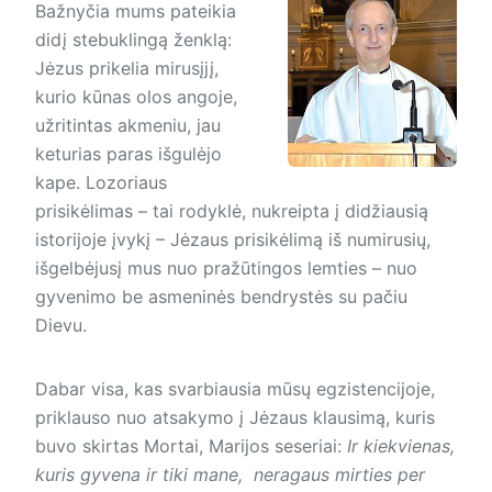
Bažnyčia mums pateikia
didį stebuklingą ženklą:
Jėzus prikelia mirusįjį,
kurio kūnas olos angoje,
užritintas akmeniu, jau
keturias paras išgulėjo
kape. Lozoriaus
prisikėlimas – tai rodyklė, nukreipta į didžiausią
istorijoje įvykį – Jėzaus prisikėlimą iš numirusių,
išgelbėjusį mus nuo pražūtingos lemties – nuo
gyvenimo be asmeninės bendrystės su pačiu
Dievu.
Dabar visa, kas svarbiausia mūsų egzistencijoje,
priklauso nuo atsakymo į Jėzaus klausimą, kuris
buvo skirtas Mortai, Marijos seseriai:
Ir kiekvienas,
kuris gyvena ir tiki mane, neragaus mirties per