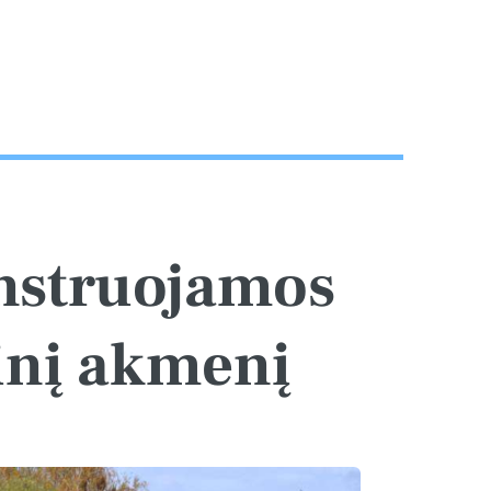
nstruojamos
tinį akmenį