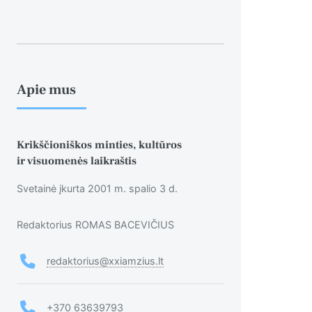
Apie mus
Krikščioniškos minties, kultūros
ir visuomenės laikraštis
Svetainė įkurta 2001 m. spalio 3 d.
Redaktorius ROMAS BACEVIČIUS
redaktorius@xxiamzius.lt
+370 63639793