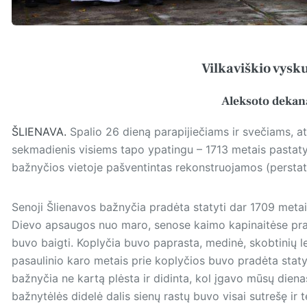
Vilkaviškio vysku
Aleksoto dekan
ŠLIENAVA.
Spalio 26 dieną parapijiečiams ir svečiams, atė
sekmadienis visiems tapo ypatingu – 1713 metais pastat
bažnyčios vietoje pašventintas rekonstruojamos (persta
Senoji Šlienavos bažnyčia pradėta statyti dar 1709 meta
Dievo apsaugos nuo maro, senose kaimo kapinaitėse prad
buvo baigti. Koplyčia buvo paprasta, medinė, skobtinių l
pasaulinio karo metais prie koplyčios buvo pradėta staty
bažnyčia ne kartą plėsta ir didinta, kol įgavo mūsų diena
bažnytėlės didelė dalis sienų rastų buvo visai sutrešę ir 