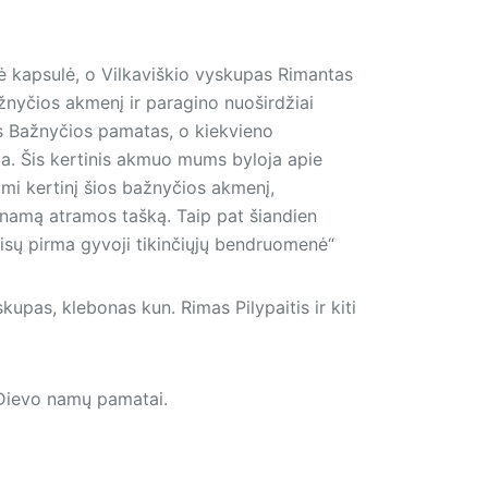
nė kapsulė, o Vilkaviškio vyskupas Rimantas
ažnyčios akmenį ir paragino nuoširdžiai
sos Bažnyčios pamatas, o kiekvieno
ja. Šis kertinis akmuo mums byloja apie
ami kertinį šios bažnyčios akmenį,
udinamą atramos tašką. Taip pat šiandien
visų pirma gyvoji tikinčiųjų bendruomenė“
upas, klebonas kun. Rimas Pilypaitis ir kiti
ų Dievo namų pamatai.