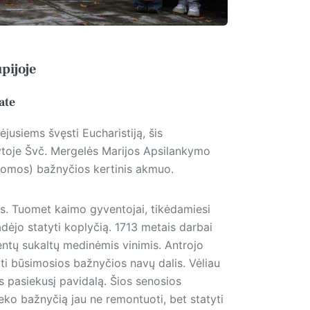
pijoje
ate
jusiems švęsti Eucharistiją, šis
ytoje Švč. Mergelės Marijos Apsilankymo
tomos) bažnyčios kertinis akmuo.
is. Tuomet kaimo gyventojai, tikėdamiesi
ėjo statyti koplyčią. 1713 metais darbai
entų sukaltų medinėmis vinimis. Antrojo
ti būsimosios bažnyčios navų dalis. Vėliau
s pasiekusį pavidalą. Šios senosios
teko bažnyčią jau ne remontuoti, bet statyti