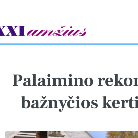
gle
Palaimino reko
bažnyčios ker