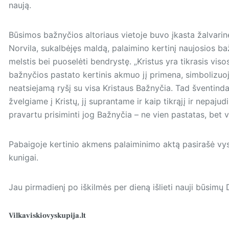
naują.
Būsimos bažnyčios altoriaus vietoje buvo įkasta žalvari
Norvila, sukalbėjęs maldą, palaimino kertinį naujosios b
melstis bei puoselėti bendrystę. „Kristus yra tikrasis vi
bažnyčios pastato kertinis akmuo jį primena, simbolizuo
neatsiejamą ryšį su visa Kristaus Bažnyčia. Tad šventind
žvelgiame į Kristų, jį suprantame ir kaip tikrąjį ir nepaj
pravartu prisiminti jog Bažnyčia – ne vien pastatas, bet 
Pabaigoje kertinio akmens palaiminimo aktą pasirašė vysk
kunigai.
Jau pirmadienį po iškilmės per dieną išlieti nauji būsim
Vilkaviskiovyskupija.lt