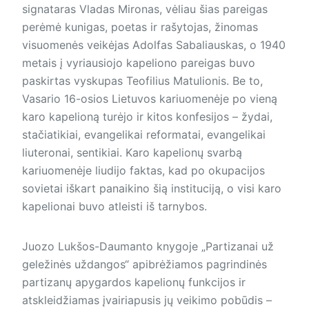
signataras Vladas Mironas, vėliau šias pareigas
perėmė kunigas, poetas ir rašytojas, žinomas
visuomenės veikėjas Adolfas Sabaliauskas, o 1940
metais į vyriausiojo kapeliono pareigas buvo
paskirtas vyskupas Teofilius Matulionis. Be to,
Vasario 16-osios Lietuvos kariuomenėje po vieną
karo kapelioną turėjo ir kitos konfesijos – žydai,
stačiatikiai, evangelikai reformatai, evangelikai
liuteronai, sentikiai. Karo kapelionų svarbą
kariuomenėje liudijo faktas, kad po okupacijos
sovietai iškart panaikino šią instituciją, o visi karo
kapelionai buvo atleisti iš tarnybos.
Juozo Lukšos-Daumanto knygoje „Partizanai už
geležinės uždangos“ apibrėžiamos pagrindinės
partizanų apygardos kapelionų funkcijos ir
atskleidžiamas įvairiapusis jų veikimo pobūdis –