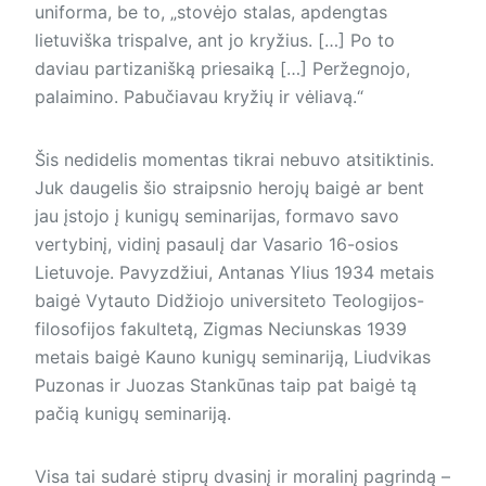
uniforma, be to, „stovėjo stalas, apdengtas
lietuviška trispalve, ant jo kryžius. […] Po to
daviau partizanišką priesaiką […] Peržegnojo,
palaimino. Pabučiavau kryžių ir vėliavą.“
Šis nedidelis momentas tikrai nebuvo atsitiktinis.
Juk daugelis šio straipsnio herojų baigė ar bent
jau įstojo į kunigų seminarijas, formavo savo
vertybinį, vidinį pasaulį dar Vasario 16-osios
Lietuvoje. Pavyzdžiui, Antanas Ylius 1934 metais
baigė Vytauto Didžiojo universiteto Teologijos-
filosofijos fakultetą, Zigmas Neciunskas 1939
metais baigė Kauno kunigų seminariją, Liudvikas
Puzonas ir Juozas Stankūnas taip pat baigė tą
pačią kunigų seminariją.
Visa tai sudarė stiprų dvasinį ir moralinį pagrindą –