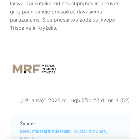
laisvę. Tai suteikė vidinės stiprybės ir Lietuvos
girių paunksmėje priesaikas davusiems
partizanams. Šios priesaikos žodžius įkvėpė
Trispalvė ir Kryželis.
„Už laisvę“, 2025 m. rugpjūčio 22 d., nr. 3 (52)
Žymos:
Metų miestai ir miesteliai: įvykiai, žmonės,
istorija