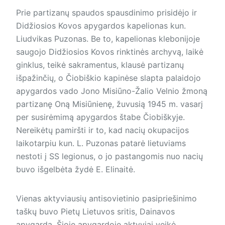
Prie partizanų spaudos spausdinimo prisidėjo ir
Didžiosios Kovos apygardos kapelionas kun.
Liudvikas Puzonas. Be to, kapelionas klebonijoje
saugojo Didžiosios Kovos rinktinės archyvą, laikė
ginklus, teikė sakramentus, klausė partizanų
išpažinčių, o Čiobiškio kapinėse slapta palaidojo
apygardos vado Jono Misiūno-Žalio Velnio žmoną
partizanę Oną Misiūnienę, žuvusią 1945 m. vasarį
per susirėmimą apygardos štabe Čiobiškyje.
Nereikėtų pamiršti ir to, kad nacių okupacijos
laikotarpiu kun. L. Puzonas patarė lietuviams
nestoti į SS legionus, o jo pastangomis nuo nacių
buvo išgelbėta žydė E. Elinaitė.
Vienas aktyviausių antisovietinio pasipriešinimo
taškų buvo Pietų Lietuvos sritis, Dainavos
apygarda. Šioje apygardoje aktyviai veikė