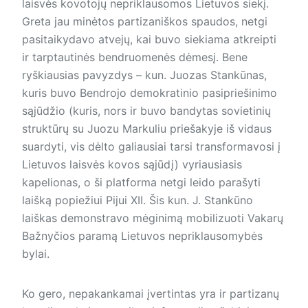
laisvės kovotojų nepriklausomos Lietuvos siekį.
Greta jau minėtos partizaniškos spaudos, netgi
pasitaikydavo atvejų, kai buvo siekiama atkreipti
ir tarptautinės bendruomenės dėmesį. Bene
ryškiausias pavyzdys – kun. Juozas Stankūnas,
kuris buvo Bendrojo demokratinio pasipriešinimo
sąjūdžio (kuris, nors ir buvo bandytas sovietinių
struktūrų su Juozu Markuliu priešakyje iš vidaus
suardyti, vis dėlto galiausiai tarsi transformavosi į
Lietuvos laisvės kovos sąjūdį) vyriausiasis
kapelionas, o ši platforma netgi leido parašyti
laišką popiežiui Pijui XII. Šis kun. J. Stankūno
laiškas demonstravo mėginimą mobilizuoti Vakarų
Bažnyčios paramą Lietuvos nepriklausomybės
bylai.
Ko gero, nepakankamai įvertintas yra ir partizanų