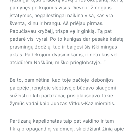
pamynęs po kojomis visus Dievo ir žmogaus
įstatymus, negailestingai naikina visa, kas yra
šventa, kilnu ir brangu. Aš priėjau pirmas.
Pabučiavau kryželį, trispalvę ir ginklą. Tą pat
padarė visi vyrai. Po to kunigas dar pasakė keletą
prasmingų žodžių, tuo ir baigėsi šis iškilmingas
aktas. Padėkojom dvasininkams, ir netrukus vėl
atsidūrėm Noškūnų miško prieglobstyje...“
Be to, paminėtina, kad toje pačioje klebonijos
palėpėje įrengtoje slėptuvėje būdavo slaugomi
sužeisti ir kiti partizanai, prisiglausdavo tokie
žymūs vadai kaip Juozas Vitkus-Kazimieraitis.
Partizanų kapelionatas taip pat vaidino ir tam
tikrą propagandinį vaidmenį, skleidžiant žinią apie