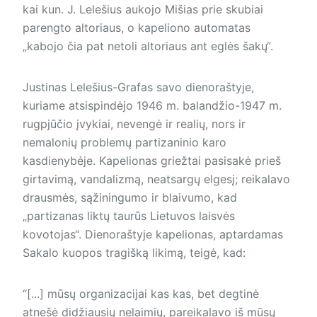
kai kun. J. Lelešius aukojo Mišias prie skubiai
parengto altoriaus, o kapeliono automatas
„kabojo čia pat netoli altoriaus ant eglės šakų“.
Justinas Lelešius-Grafas savo die­noraštyje,
kuriame atsispindėjo 1946 m. balandžio-1947 m.
rugpjūčio įvykiai, nevengė ir realių, nors ir
nemalonių problemų partizaninio karo
kasdienybėje. Kapelionas griežtai pasisakė prieš
girtavimą, vandalizmą, neatsargų elgesį; reikalavo
drausmės, sąžiningumo ir blaivumo, kad
„partizanas liktų taurūs Lietuvos laisvės
kovotojas“. Dienoraštyje kapelionas, aptardamas
Sakalo kuopos tragišką likimą, teigė, kad:
“[...] mūsų organizacijai kas kas, bet degtinė
atnešė didžiausių nelaimių, pareikalavo iš mūsų