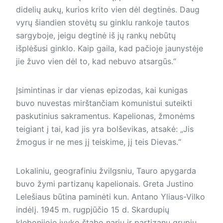
didelių aukų, kurios krito vien dėl degtinės. Daug
vyrų šiandien stovėtų su ginklu rankoje tautos
sargyboje, jeigu degtinė iš jų rankų nebūtų
išplėšusi gink­lo. Kaip gaila, kad pačioje jaunystėje
jie žuvo vien dėl to, kad nebuvo atsargūs.“
Įsimintinas ir dar vienas epizodas, kai kunigas
buvo nuvestas mirštančiam komunistui suteikti
paskutinius sakramentus. Kapelionas, žmonėms
teigiant į tai, kad jis yra bolševikas, atsakė: „Jis
žmogus ir ne mes jį teiskime, jį teis Dievas.“
Lokaliniu, geografiniu žvilgsniu, Tauro apygarda
buvo žymi partizanų kapelionais. Greta Justino
Lelešiaus būtina paminėti kun. Antano Yliaus-Vilko
indėlį. 1945 m. rugpjūčio 15 d. Skardupių
klebonijoje įvyko štabo narių ir partizanų grupių