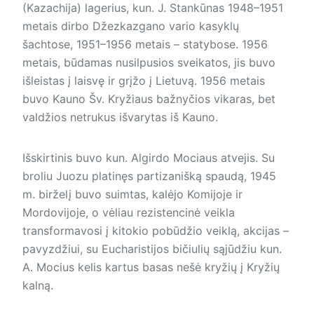
(Kazachija) lagerius, kun. J. Stankūnas 1948–1951
metais dirbo Džezkazgano vario kasyklų
šachtose, 1951–1956 metais – statybose. 1956
metais, būdamas nusilpusios sveikatos, jis buvo
išleistas į laisvę ir grįžo į Lietuvą. 1956 metais
buvo Kauno Šv. Kryžiaus bažnyčios vikaras, bet
valdžios netrukus išvarytas iš Kauno.
Išskirtinis buvo kun. Algirdo Mociaus atvejis. Su
broliu Juozu platinęs partizanišką spaudą, 1945
m. birželį buvo suimtas, kalėjo Komijoje ir
Mordovijoje, o vėliau rezistencinė veikla
transformavosi į kitokio pobūdžio veiklą, akcijas –
pavyzdžiui, su Eucharistijos bičiulių sąjūdžiu kun.
A. Mocius kelis kartus basas nešė kryžių į Kryžių
kalną.