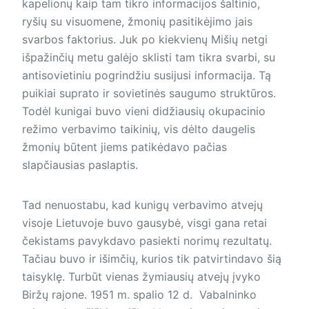
kapelionų kaip tam tikro informacijos šaltinio,
ryšių su visuomene, žmonių pasitikėjimo jais
svarbos faktorius. Juk po kiekvienų Mišių netgi
išpažinčių metu galėjo sklisti tam tikra svarbi, su
antisovietiniu pogrindžiu susijusi informacija. Tą
puikiai suprato ir sovietinės saugumo struktūros.
Todėl kunigai buvo vieni didžiausių okupacinio
režimo verbavimo taikinių, vis dėlto daugelis
žmonių būtent jiems patikėdavo pačias
slapčiausias paslaptis.
Tad nenuostabu, kad kunigų verbavimo atvejų
visoje Lietuvoje buvo gausybė, visgi gana retai
čekistams pavykdavo pasiekti norimų rezultatų.
Tačiau buvo ir išimčių, kurios tik patvirtindavo šią
taisyklę. Turbūt vienas žymiausių atvejų įvyko
Biržų rajone. 1951 m. spalio 12 d. Vabalninko