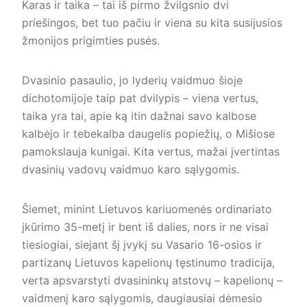
Karas ir taika – tai iš pirmo žvilgsnio dvi
priešingos, bet tuo pačiu ir viena su kita susijusios
žmonijos prigimties pusės.
Dvasinio pasaulio, jo lyderių vaidmuo šioje
dichotomijoje taip pat dvilypis – viena vertus,
taika yra tai, apie ką itin dažnai savo kalbose
kalbėjo ir tebekalba daugelis popiežių, o Mišiose
pamokslauja kunigai. Kita vertus, mažai įvertintas
dvasinių vadovų vaidmuo karo sąlygomis.
Šiemet, minint Lietuvos kariuomenės ordinariato
įkūrimo 35-metį ir bent iš dalies, nors ir ne visai
tiesiogiai, siejant šį įvykį su Vasario 16-osios ir
partizanų Lietuvos kapelionų tęstinumo tradicija,
verta apsvarstyti dvasininkų atstovų – kapelionų –
vaidmenį karo sąlygomis, daugiausiai dėmesio