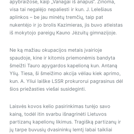
apybraižose, kaip „Vanagai iš anapus“. Žinoma,
visa tai negalėjo nepaliesti ir kun. J. Lelešiaus
aplinkos – be jau minėtų tremčių, taip pat
nukentėjo ir jo brolis Kazimieras, jis buvo atleistas
iš mokytojo pareigų Kauno Jėzuitų gimnazijoje.
Ne ką mažiau okupacijos metais įvairioje
spaudoje, kine ir kitomis priemonėmis bandyta
šmeižti Tauro apygardos kapelioną kun. Antaną
Ylių. Tiesa, ši šmeižimo akcija vėliau kiek aprimo,
kun. A. Yliui laiške LSSR prokurorui pagrasinus dėl
šios priežasties viešai susideginti.
Laisvės kovos kelio pasirinkimas turėjo savo
kainą, todėl itin svarbu išnagrinėti Lietuvos
partizanų kapelionų likimus. Tragišką partizanų ir
jų tarpe buvusių dvasininkų lemtį labai taikliai