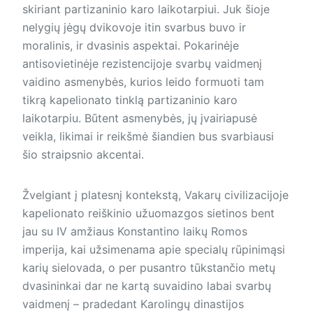
skiriant partizaninio karo laikotarpiui. Juk šioje
nelygių jėgų dvikovoje itin svarbus buvo ir
moralinis, ir dvasinis aspektai. Pokarinėje
antisovietinėje rezistencijoje svarbų vaidmenį
vaidino asmenybės, kurios leido formuoti tam
tikrą kapelionato tinklą partizaninio karo
laikotarpiu. Būtent asmenybės, jų įvairiapusė
veikla, likimai ir reikšmė šiandien bus svarbiausi
šio straipsnio akcentai.
Žvelgiant į platesnį kontekstą, Vakarų civilizacijoje
kapelionato reiškinio užuomazgos sietinos bent
jau su IV amžiaus Konstantino laikų Romos
imperija, kai užsimenama apie specialų rūpinimąsi
karių sielovada, o per pusantro tūkstančio metų
dvasininkai dar ne kartą suvaidino labai svarbų
vaidmenį – pradedant Karolingų dinastijos