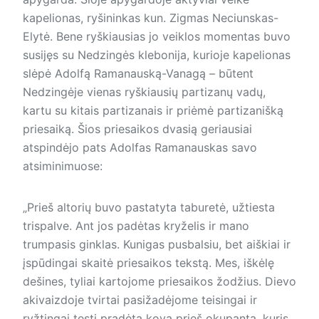
kapelionas, ryšininkas kun. Zigmas Neciunskas-
Elytė. Bene ryškiausias jo veiklos momentas buvo
susijęs su Nedzingės klebonija, kurioje kapelionas
slėpė Adolfą Ramanauską-Vanagą – būtent
Nedzingėje vienas ryškiausių partizanų vadų,
kartu su kitais partizanais ir priėmė partizanišką
priesaiką. Šios priesaikos dvasią geriausiai
atspindėjo pats Adolfas Ramanauskas savo
atsiminimuose:
„Prieš altorių buvo pastatyta taburetė, užtiesta
trispalve. Ant jos padėtas kryželis ir mano
trumpasis ginklas. Kunigas pusbalsiu, bet aiškiai ir
įspūdingai skaitė priesaikos tekstą. Mes, iškėlę
dešines, tyliai kartojome priesaikos žodžius. Dievo
akivaizdoje tvirtai pasižadėjome teisingai ir
ryžtingai tęsti pradėtą kovą prieš okupantą, kuris,