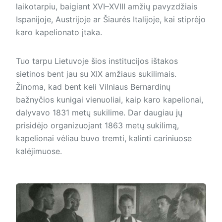
laikotarpiu, baigiant XVI–XVIII amžių pavyzdžiais
Ispanijoje, Austrijoje ar Šiaurės Italijoje, kai stiprėjo
karo kapelionato įtaka.
Tuo tarpu Lietuvoje šios institucijos ištakos
sietinos bent jau su XIX amžiaus sukilimais.
Žinoma, kad bent keli Vilniaus Bernardinų
bažnyčios kunigai vienuoliai, kaip karo kapelionai,
dalyvavo 1831 metų sukilime. Dar daugiau jų
prisidėjo organizuojant 1863 metų sukilimą,
kapelionai vėliau buvo tremti, kalinti cariniuose
kalėjimuose.