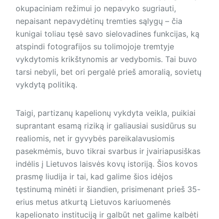
okupaciniam režimui jo nepavyko sugriauti,
nepaisant nepavydėtinų tremties sąlygų – čia
kunigai toliau tęsė savo sielovadines funkcijas, ką
atspindi fotografijos su tolimojoje tremtyje
vykdytomis krikštynomis ar vedybomis. Tai buvo
tarsi nebyli, bet ori pergalė prieš amoralią, sovietų
vykdytą politiką.
Taigi, partizanų kapelionų vykdyta veikla, puikiai
suprantant esamą riziką ir galiausiai susidūrus su
realiomis, net ir gyvybės pareikalavusiomis
pasekmėmis, buvo tikrai svarbus ir įvairiapusiškas
indėlis į Lietuvos laisvės kovų istoriją. Šios kovos
prasmę liudija ir tai, kad galime šios idėjos
tęstinumą minėti ir šiandien, prisimenant prieš 35-
erius metus atkurtą Lietuvos kariuomenės
kapelionato instituciją ir galbūt net galime kalbėti