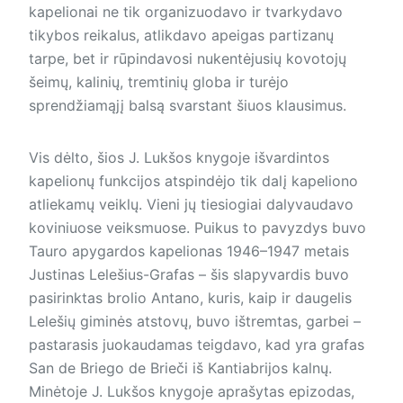
kapelionai ne tik organizuodavo ir tvarkydavo
tikybos reikalus, atlikdavo apeigas partizanų
tarpe, bet ir rūpindavosi nukentėjusių kovotojų
šeimų, kalinių, tremtinių globa ir turėjo
sprendžiamąjį balsą svarstant šiuos klausimus.
Vis dėlto, šios J. Lukšos knygoje išvardintos
kapelionų funkcijos atspindėjo tik dalį kapeliono
atliekamų veiklų. Vieni jų tiesiogiai dalyvaudavo
koviniuose veiksmuose. Puikus to pavyzdys buvo
Tauro apygardos kapelionas 1946–­1947 metais
Justinas Lelešius-Grafas – šis slapyvardis buvo
pasirinktas brolio Antano, kuris, kaip ir daugelis
Lelešių giminės atstovų, buvo ištremtas, garbei –
pastarasis juokaudamas teigdavo, kad yra grafas
San de Briego de Brieči iš Kantiabrijos kalnų.
Minėtoje J. Lukšos knygoje aprašytas epizodas,