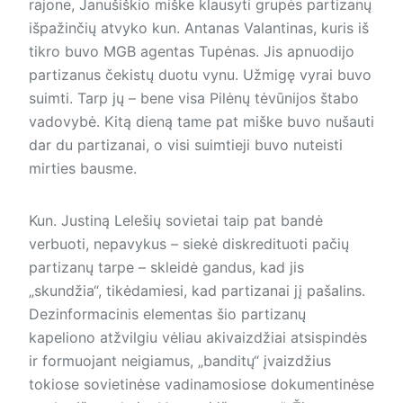
rajone, Janušiškio miške klausyti grupės partizanų
išpažinčių atvyko kun. Antanas Valantinas, kuris iš
tikro buvo MGB agentas Tupėnas. Jis apnuodijo
partizanus čekistų duotu vynu. Užmigę vyrai buvo
suimti. Tarp jų – bene visa Pilėnų tėvūnijos štabo
vadovybė. Kitą dieną tame pat miške buvo nušauti
dar du partizanai, o visi suimtieji buvo nuteisti
mirties bausme.
Kun. Justiną Lelešių sovietai taip pat bandė
verbuoti, nepavykus – siekė diskredituoti pačių
partizanų tarpe – skleidė gandus, kad jis
„skundžia“, tikėdamiesi, kad partizanai jį pašalins.
Dezinformacinis elementas šio partizanų
kapeliono atžvilgiu vėliau akivaizdžiai atsispindės
ir formuojant neigiamus, „banditų“ įvaizdžius
tokiose sovietinėse vadinamosiose dokumentinėse