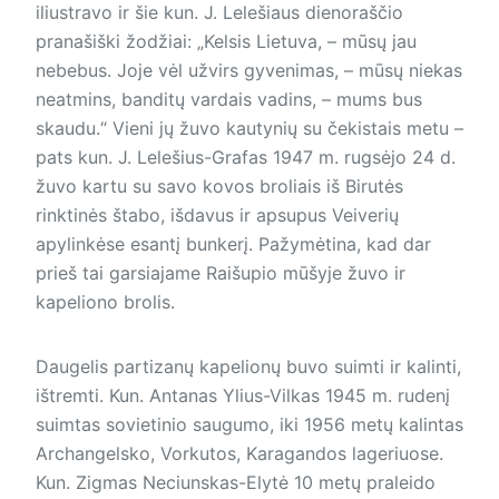
iliustravo ir šie kun. J. Lelešiaus dienoraščio
pranašiški žodžiai: „Kelsis Lietuva, – mūsų jau
nebebus. Joje vėl užvirs gyvenimas, – mūsų niekas
neatmins, banditų vardais vadins, – mums bus
skaudu.“ Vieni jų žuvo kautynių su čekistais metu –
pats kun. J. Lelešius-Grafas 1947 m. rugsėjo 24 d.
žuvo kartu su savo kovos broliais iš Birutės
rinktinės štabo, išdavus ir apsupus Veiverių
apylinkėse esantį bunkerį. Pažymėtina, kad dar
prieš tai garsiajame Raišupio mūšyje žuvo ir
kapeliono brolis.
Daugelis partizanų kapelionų buvo suimti ir kalinti,
ištremti. Kun. Antanas Ylius-Vilkas 1945 m. rudenį
suimtas sovietinio saugumo, iki 1956 metų kalintas
Archangelsko, Vorkutos, Karagandos lageriuose.
Kun. Zigmas Neciunskas-Elytė 10 metų praleido