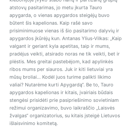
atstovų pasitarimas, jo metu įkurta Tauro
apygarda, o vienas apygardos steigėjų buvo
būtent šis kapelionas. Kaip rašė savo
prisiminimuose vienas iš šio pasitarimo dalyvių ir
apygardos įkūrėjų kun. Antanas Ylius-Vilkas: „Kaip
valgant ir geriant kyla apetitas, taip ir mums,
pradėjus veikti, atsirado noras ne tik veikti, bet ir
plėstis. Mes greitai pastebėjom, kad apylinkės
ribos mums per siauros. Juk ir kiti lietuviai yra
mūsų broliai… Kodėl juos turime palikti likimo
valiai? Nutarėme kurti Apygardą“. Be to, Tauro
apygardos kapelionas ir kitais, įvairiais būdais
stengėsi prisidėti prie pasipriešinimo sovietiniam
režimui organizavimo, buvo laikraščio „Laisvės
žvalgas“ organizatorius, su kitais įsteigė Lietuvos
išlaisvinimo komitetą.