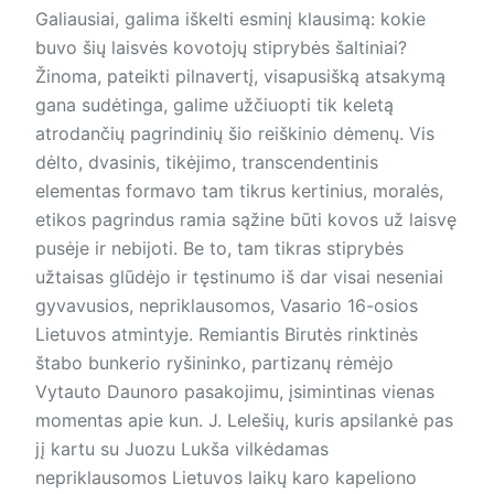
Galiausiai, galima iškelti esminį klausimą: kokie
buvo šių laisvės kovotojų stiprybės šaltiniai?
Žinoma, pateikti pilnavertį, visapusišką atsakymą
gana sudėtinga, galime užčiuopti tik keletą
atrodančių pagrindinių šio reiškinio dėmenų. Vis
dėlto, dvasinis, tikėjimo, transcendentinis
elementas formavo tam tikrus kertinius, moralės,
etikos pagrindus ramia sąžine būti kovos už laisvę
pusėje ir nebijoti. Be to, tam tikras stiprybės
užtaisas glūdėjo ir tęstinumo iš dar visai neseniai
gyvavusios, nepriklausomos, Vasario 16-osios
Lietuvos atmintyje. Remiantis Birutės rinktinės
štabo bunkerio ryšininko, partizanų rėmėjo
Vytauto Daunoro pasakojimu, įsimintinas vienas
momentas apie kun. J. Lelešių, kuris apsilankė pas
jį kartu su Juozu Lukša vilkėdamas
nepriklausomos Lietuvos laikų karo kapeliono