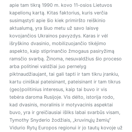
apie tam tikrą 1990 m. kovo 11-osios Lietuvos
kapelionų kartą. Kitas faktorius, kuris verčia
susimąstyti apie šio kiek primiršto reiškinio
aktualumą, yra šiuo metu už savo laisvę
kovojančios Ukrainos pavyzdys. Karas ir vėl
išryškino dvasinio, mobilizuojančio tikėjimo
aspekto, kaip stiprinančio žmogaus pasiryžimą
ramsčio svarbą. Žinoma, nesuvaldžius šio proceso
arba politinei valdžiai juo pernelyg
piktnaudžiaujant, tai gali tapti ir tam tikru įrankiu,
kartu ciniškai pateisinant, pateisinant ir tam tikrus
(geo)politinius interesus, kaip tai buvo ir vis
tebėra daroma Rusijoje. Vis dėlto, istorija rodo,
kad dvasinis, moralinis ir motyvacinis aspektai
buvo, yra ir greičiausiai išliks labai svarbūs visam,
Tymothy Snyderio žodžiais, „kruvinųjų žemių“
Vidurio Rytų Europos regionui ir jo tautų kovoje už