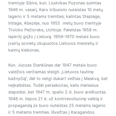
tremtyje Sibire, kun. Liudvikas Puzonas suimtas
1946 m. vasarį, Karo tribunolo nuteistas 10 metų
lagerio ir 5 metams tremties; kalintas Steplage,
Intlage, Abezėje, nuo 1955 metų buvo tremtyje
Troicko Pečiorske, Uchtoje. Paleistas 1958 m.
lapkritį grįžo į Lietuvą. 1959–1970 metais buvo
įvairių sovietų okupuotos Lietuvos miestelių ir
kaimų klebonas.
Kun. Juozas Stankūnas dar 1947 metais buvo
valdžios verčiamas steigti „Lietuvos tautinę
bažnyčią“, dėl to netgi dukart vežtas į Maskvą, bet
neįkalbėtas. Todėl persekiotas, kelis mėnesius
slapstėsi, bet 1947 m. spalio 2 d. buvo areštuotas.
1948 m. liepos 21 d. už kontrrevoliucinę veiklą ir
propagandą jis buvo nuteistas 25 metams lagerio
ir 5 metams tremties. Išvežtas į Karagandos