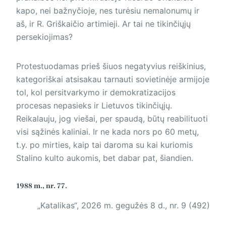
kapo, nei bažnyčioje, nes turėsiu nemalonumų ir
aš, ir R. Griškaičio artimieji. Ar tai ne tikinčiųjų
persekiojimas?
Protestuodamas prieš šiuos negatyvius reiškinius,
kategoriškai atsisakau tarnauti sovietinėje armijoje
tol, kol persitvarkymo ir demokratizacijos
procesas nepasieks ir Lietuvos tikinčiųjų.
Reikalauju, jog viešai, per spaudą, būtų reabilituoti
visi sąžinės kaliniai. Ir ne kada nors po 60 metų,
t.y. po mirties, kaip tai daroma su kai kuriomis
Stalino kulto aukomis, bet dabar pat, šiandien.
1988 m., nr. 77.
„Katalikas“, 2026 m. gegužės 8 d., nr. 9 (492)