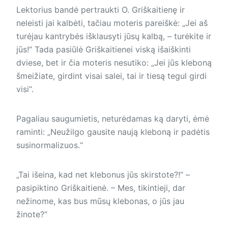
Lektorius bandė pertraukti O. Griškaitienę ir
neleisti jai kalbėti, tačiau moteris pareiškė: „Jei aš
turėjau kan­trybės išklausyti jūsų kalbą, – turėkite ir
jūs!“ Tada pasiūlė Griškaitienei viską išaiškinti
dviese, bet ir čia moteris nesutiko: „Jei jūs kleboną
šmeižiate, girdint visai salei, tai ir tiesą tegul girdi
visi“.
Pagaliau saugumietis, neturėdamas ką daryti, ėmė
raminti: „Neužilgo gausite naują kleboną ir padėtis
susinormalizuos.“
„Tai išeina, kad net klebonus jūs skirstote?!“ –
pasipiktino Griškaitienė. – Mes, tikintieji, dar
nežinome, kas bus mūsų klebonas, o jūs jau
žinote?“