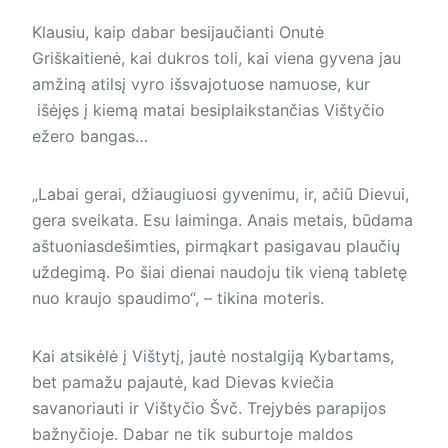
Klausiu, kaip dabar besijaučianti Onutė
Griškaitienė, kai dukros toli, kai viena gyvena jau
amžiną atilsį vyro išsvajotuose namuose, kur
išėjęs į kiemą matai besiplaikstančias Vištyčio
ežero bangas…
„Labai gerai, džiaugiuosi gyvenimu, ir, ačiū Dievui,
gera sveikata. Esu laiminga. Anais metais, būdama
aštuoniasdešimties, pirmąkart pasigavau plaučių
uždegimą. Po šiai dienai naudoju tik vieną tabletę
nuo kraujo spaudimo“, – tikina moteris.
Kai atsikėlė į Vištytį, jautė nostalgiją Kybartams,
bet pamažu pajautė, kad Dievas kviečia
savanoriauti ir Vištyčio Švč. Trejybės parapijos
bažnyčioje. Dabar ne tik suburtoje maldos