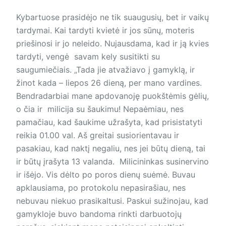
Kybartuose prasidėjo ne tik suaugusių, bet ir vaikų
tardymai. Kai tardyti kvietė ir jos sūnų, moteris
priešinosi ir jo neleido. Nujausdama, kad ir ją kvies
tardyti, vengė savam kely susitikti su
saugumiečiais. „Tada jie atvažiavo į gamyklą, ir
žinot kada – liepos 26 dieną, per mano vardines.
Bendradarbiai mane apdovanoję puokštėmis gėlių,
o čia ir milicija su šaukimu! Nepaėmiau, nes
pamačiau, kad šaukime užrašyta, kad prisistatyti
reikia 01.00 val. Aš greitai susiorientavau ir
pasakiau, kad naktį negaliu, nes jei būtų dieną, tai
ir būtų įrašyta 13 valanda. Milicininkas susinervino
ir išėjo. Vis dėlto po poros dienų suėmė. Buvau
apklausiama, po protokolu nepasirašiau, nes
nebuvau niekuo prasikaltusi. Paskui sužinojau, kad
gamykloje buvo bandoma rinkti darbuotojų