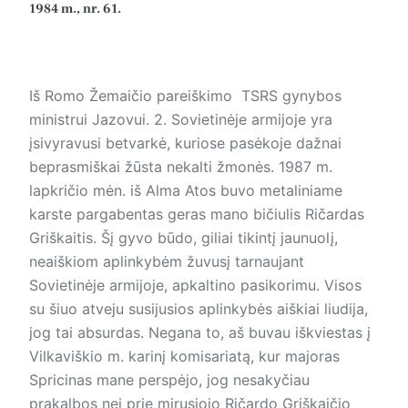
1984 m., nr. 61.
Iš Romo Žemaičio pareiškimo TSRS gynybos
ministrui Jazovui. 2. Sovietinėje armijoje yra
įsivyravusi betvarkė, kuriose pasėkoje dažnai
beprasmiškai žūsta nekalti žmonės. 1987 m.
lapkričio mėn. iš Alma Atos buvo metaliniame
karste par­ga­ben­tas geras mano bičiulis Ričardas
Griš­kai­tis. Šį gyvo būdo, giliai tikintį jaunuolį,
neaiškiom aplinkybėm žuvusį tarnaujant
Sovietinėje armijoje, apkaltino pasikorimu. Visos
su šiuo atveju susijusios ap­lin­ky­bės aiškiai liudija,
jog tai absurdas. Negana to, aš buvau iškviestas į
Vilkaviškio m. karinį komisariatą, kur majoras
Spricinas mane perspėjo, jog nesakyčiau
prakalbos nei prie mirusiojo Ričardo Griškaičio