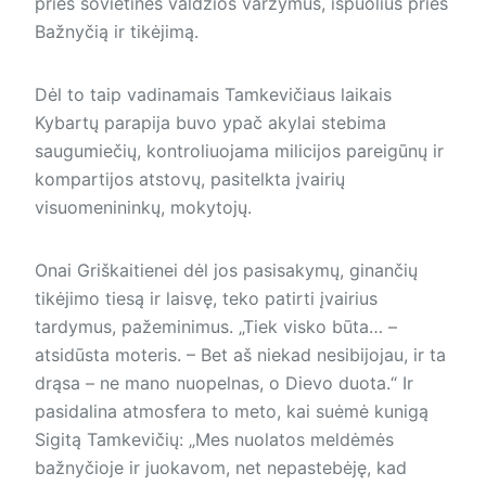
prieš sovietinės valdžios varžymus, išpuolius prieš
Bažnyčią ir tikėjimą.
Dėl to taip vadinamais Tamkevičiaus laikais
Kybartų parapija buvo ypač akylai stebima
saugumiečių, kontroliuojama milicijos pareigūnų ir
kompartijos atstovų, pasitelkta įvairių
visuomenininkų, mokytojų.
Onai Griškaitienei dėl jos pasisakymų, ginančių
tikėjimo tiesą ir laisvę, teko patirti įvairius
tardymus, pažeminimus. „Tiek visko būta… –
atsidūsta moteris. – Bet aš niekad nesibijojau, ir ta
drąsa – ne mano nuopelnas, o Dievo duota.“ Ir
pasidalina atmosfera to meto, kai suėmė kunigą
Sigitą Tamkevičių: „Mes nuolatos meldėmės
bažnyčioje ir juokavom, net nepastebėję, kad