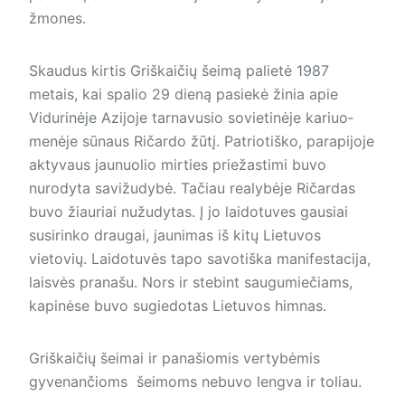
žmones.
Skaudus kirtis Griškaičių šeimą palietė 1987
metais, kai spalio 29 dieną pasiekė žinia apie
Vidurinėje Azijoje tarnavusio sovietinėje ka­riuo­
menėje sūnaus Ričardo žūtį. Patriotiško, parapijoje
aktyvaus jau­nuolio mirties priežastimi buvo
nurodyta savižudybė. Tačiau realybėje Ričardas
buvo žiauriai nužudytas. Į jo laidotuves gausiai
susirinko draugai, jaunimas iš kitų Lietuvos
vietovių. Laidotuvės tapo savotiška manifestacija,
laisvės pranašu. Nors ir stebint saugumiečiams,
kapinėse buvo sugiedotas Lietuvos himnas.
Griškaičių šeimai ir panašiomis vertybėmis
gyvenančioms šeimoms nebuvo lengva ir toliau.