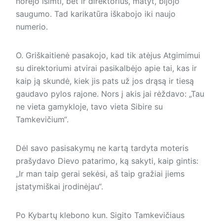
norėjo išimti, bet ir direktorius, matyt, bijojo
saugumo. Tad karikatūra iškabojo iki naujo
numerio.
O. Griškaitienė pasakojo, kad tik atėjus Atgimimui
su direktoriumi atvirai pasikalbėjo apie tai, kas ir
kaip ją skundė, kiek jis pats už jos drąsą ir tiesą
gaudavo pylos rajone. Nors į akis jai rėždavo: „Tau
ne vieta gamykloje, tavo vieta Sibire su
Tamkevičium“.
Dėl savo pasisakymų ne kartą tardyta moteris
prašydavo Dievo patarimo, ką sakyti, kaip gintis:
„Ir man taip gerai sekėsi, aš taip gražiai jiems
įstatymiškai įrodinėjau“.
Po Kybartų klebono kun. Sigito Tamkevičiaus