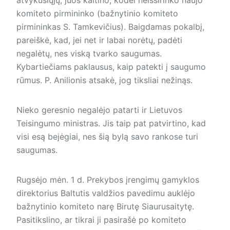
atvykusiųjų, juos kaltino, kodėl neišsirinko naujo
komiteto pirmininko (bažnytinio komiteto
pirmininkas S. Tamkevičius). Baigdamas pokalbį,
pareiškė, kad, jei net ir labai norėtų, padėti
negalėtų, nes viską tvarko saugumas.
Kybartiečiams paklausus, kaip patekti į saugumo
rūmus. P. Anilionis atsakė, jog tiksliai nežinąs.
Nieko geresnio negalėjo patarti ir Lietuvos
Teisingumo ministras. Jis taip pat patvirtino, kad
visi esą bejėgiai, nes šią bylą savo rankose turi
saugumas.
Rugsėjo mėn. 1 d. Prekybos įrengimų gamyklos
direktorius Baltutis valdžios pavedimu auklėjo
bažnytinio komiteto narę Birutę Siaurusaitytę.
Pasitikslino, ar tikrai ji pasirašė po komiteto