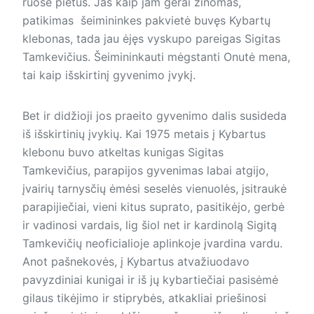
ruošė pietus. Jas kaip jam gerai žinomas,
patikimas šeimininkes pakvietė buvęs Kybartų
klebonas, tada jau ėjęs vyskupo pareigas Sigitas
Tamkevičius. Šeimininkauti mėgstanti Onutė mena,
tai kaip išskirtinį gyvenimo įvykį.
Bet ir didžioji jos praeito gyvenimo dalis susideda
iš išskirtinių įvykių. Kai 1975 metais į Kybartus
klebonu buvo atkeltas kunigas Sigitas
Tamkevičius, parapijos gyvenimas labai atgijo,
įvairių tarnysčių ėmėsi seselės vienuolės, įsitraukė
parapijiečiai, vieni kitus suprato, pasitikėjo, gerbė
ir vadinosi vardais, lig šiol net ir kardinolą Sigitą
Tamkevičių neoficialioje aplinkoje įvardina vardu.
Anot pašnekovės, į Kybartus atvažiuodavo
pavyzdiniai kunigai ir iš jų kybartiečiai pasisėmė
gilaus tikėjimo ir stiprybės, atkakliai priešinosi