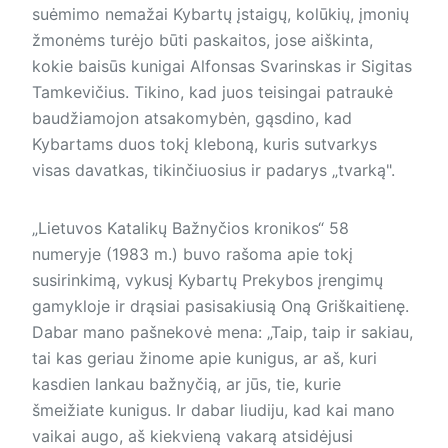
suėmimo nemažai Kybartų įstaigų, kolūkių, įmonių
žmonėms turėjo būti paskaitos, jose aiškinta,
kokie baisūs kunigai Alfonsas Svarinskas ir Sigitas
Tamkevičius. Tikino, kad juos teisingai patraukė
baudžiamojon atsakomybėn, gąsdino, kad
Kybartams duos tokį kleboną, kuris sutvarkys
visas davatkas, tikinčiuosius ir padarys „tvarką".
„Lietuvos Katalikų Bažnyčios kronikos“ 58
numeryje (1983 m.) buvo rašoma apie tokį
susirinkimą, vykusį Kybartų Prekybos įrengimų
gamykloje ir drąsiai pasisakiusią Oną Griškaitienę.
Dabar mano pašnekovė mena: „Taip, taip ir sakiau,
tai kas geriau žinome apie kunigus, ar aš, kuri
kasdien lankau bažnyčią, ar jūs, tie, kurie
šmeižiate kunigus. Ir dabar liudiju, kad kai mano
vaikai augo, aš kiekvieną vakarą atsidėjusi