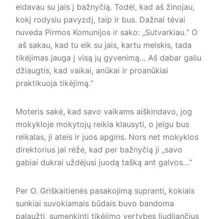
eidavau su jais į bažnyčią. Todėl, kad aš žinojau,
kokį rodysiu pavyzdį, taip ir bus. Dažnai tėvai
nuveda Pirmos Komunijos ir sako: „Sutvarkiau.“ O
aš sakau, kad tu eik su jais, kartu melskis, tada
tikėjimas įauga į visą jų gyvenimą… Aš dabar galiu
džiaugtis, kad vaikai, anūkai ir proanūkiai
praktikuoja tikėjimą.“
Moteris sakė, kad savo vaikams aiškindavo, jog
mokykloje mokytojų reikia klausyti, o jeigu bus
reikalas, ji ateis ir juos apgins. Nors net mokyklos
direktorius jai rėžė, kad per bažnyčią ji „savo
gabiai dukrai uždėjusi juodą tašką ant galvos…“
Per O. Griškaitienės pasakojimą supranti, kokiais
sunkiai suvokiamais būdais buvo bandoma
palaužti, sumenkinti tikėjimo vertybes liudijančius