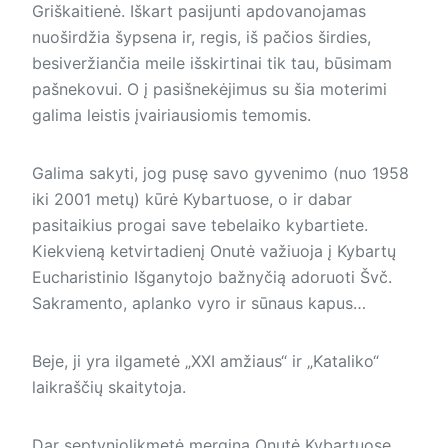
Griškaitienė. Iškart pasijunti apdovanojamas
nuoširdžia šypsena ir, regis, iš pačios širdies,
besiveržiančia meile išskirtinai tik tau, būsimam
pašnekovui. O į pasišnekėjimus su šia moterimi
galima leistis įvairiausiomis temomis.
Galima sakyti, jog pusę savo gyvenimo (nuo 1958
iki 2001 metų) kūrė Kybartuose, o ir dabar
pasitaikius progai save tebelaiko kybartiete.
Kiekvieną ketvirtadienį Onutė važiuoja į Kybartų
Eucharistinio Išganytojo bažnyčią adoruoti Švč.
Sakramento, aplanko vyro ir sūnaus kapus…
Beje, ji yra ilgametė „XXI amžiaus“ ir „Kataliko“
laikraščių skaitytoja.
Dar septyniolikmetė mergina Onutė Kybartuose