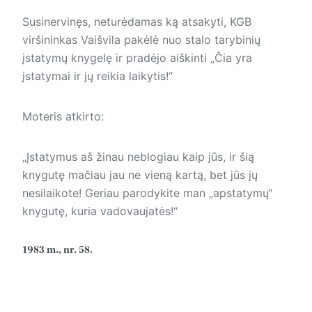
Susinervinęs, neturėdamas ką atsakyti, KGB
viršininkas Vaišvila pakėlė nuo stalo tarybinių
įstatymų knygelę ir pradėjo aiškinti „Čia yra
įstatymai ir jų reikia laikytis!“
Moteris atkirto:
„Įstatymus aš žinau neblogiau kaip jūs, ir šią
knygutę mačiau jau ne vieną kartą, bet jūs jų
nesilaikote! Geriau parodykite man „apstatymų“
knygutę, kuria vadovaujatės!“
1983 m., nr. 58.