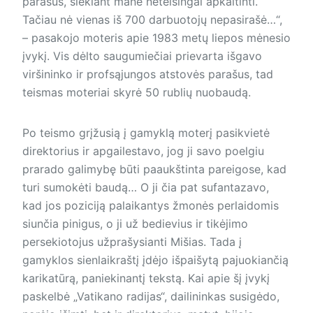
parašus, siekiant mane neteisingai apkaltinti.
Tačiau nė vienas iš 700 darbuotojų nepasirašė…“,
– pasakojo moteris apie 1983 metų liepos mėnesio
įvykį. Vis dėlto saugumiečiai prievarta išgavo
viršininko ir profsąjungos atstovės parašus, tad
teismas moteriai skyrė 50 rublių nuobaudą.
Po teismo grįžusią į gamyklą moterį pasikvietė
direktorius ir apgailestavo, jog ji savo poelgiu
prarado galimybę būti paaukštinta pareigose, kad
turi sumokėti baudą… O ji čia pat sufantazavo,
kad jos poziciją palaikantys žmonės perlaidomis
siunčia pinigus, o ji už bedievius ir tikėjimo
persekiotojus užprašysianti Mišias. Tada į
gamyklos sienlaikraštį įdėjo išpaišytą pajuokiančią
karikatūrą, paniekinantį tekstą. Kai apie šį įvykį
paskelbė „Vatikano radijas“, dailininkas susigėdo,