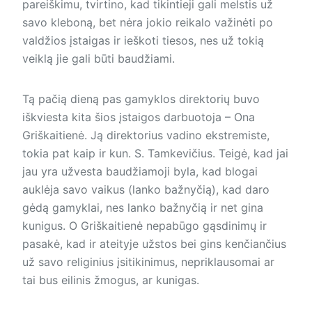
pareiškimu, tvirtino, kad tikintieji gali melstis už
savo kleboną, bet nėra jokio reikalo važinėti po
valdžios įstaigas ir ieškoti tiesos, nes už tokią
veiklą jie gali būti baudžiami.
Tą pačią dieną pas gamyklos direktorių buvo
iškviesta kita šios įstaigos darbuotoja – Ona
Griškaitienė. Ją direktorius vadino ekstremiste,
tokia pat kaip ir kun. S. Tamkevičius. Teigė, kad jai
jau yra užvesta baudžiamoji byla, kad blogai
auklėja savo vaikus (lanko bažnyčią), kad daro
gėdą gamyklai, nes lanko bažnyčią ir net gina
kunigus. O Griškaitienė nepabūgo gąsdinimų ir
pasakė, kad ir ateityje užstos bei gins kenčiančius
už savo religinius įsitikinimus, nepriklausomai ar
tai bus eilinis žmogus, ar kunigas.