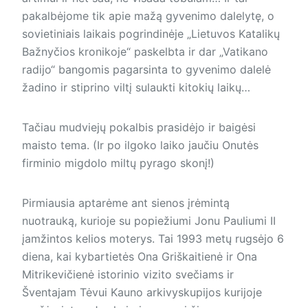
pakalbėjome tik apie mažą gyvenimo dalelytę, o
sovietiniais laikais pogrindinėje „Lietuvos Katalikų
Bažnyčios kronikoje“ paskelbta ir dar „Vatikano
radijo“ bangomis pagarsinta to gyvenimo dalelė
žadino ir stiprino viltį sulaukti kitokių laikų…
Tačiau mudviejų pokalbis prasidėjo ir baigėsi
maisto tema. (Ir po ilgoko laiko jaučiu Onutės
firminio migdolo miltų pyrago skonį!)
Pirmiausia aptarėme ant sienos įrėmintą
nuotrauką, kurioje su popiežiumi Jonu Pauliumi II
įamžintos kelios moterys. Tai 1993 metų rugsėjo 6
diena, kai kybartietės Ona Griškaitienė ir Ona
Mitrikevičienė istorinio vizito svečiams ir
Šventajam Tėvui Kauno arkivyskupijos kurijoje