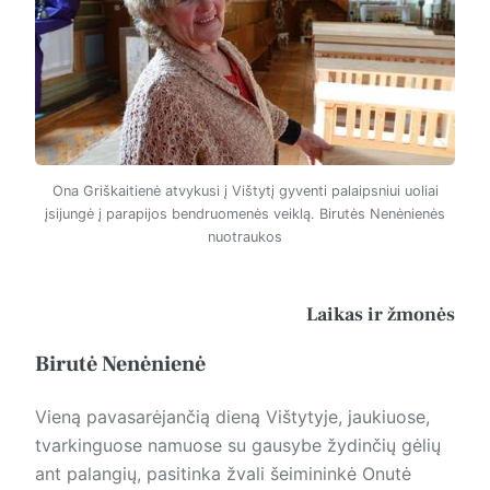
Ona Griškaitienė atvykusi į Vištytį gyventi palaipsniui uoliai
įsijungė į parapijos bendruomenės veiklą. Birutės Nenėnienės
nuotraukos
Laikas ir žmonės
Birutė Nenėnienė
Vieną pavasarėjančią dieną Vištytyje, jaukiuose,
tvarkinguose namuose su gausybe žydinčių gėlių
ant palangių, pasitinka žvali šeimininkė Onutė