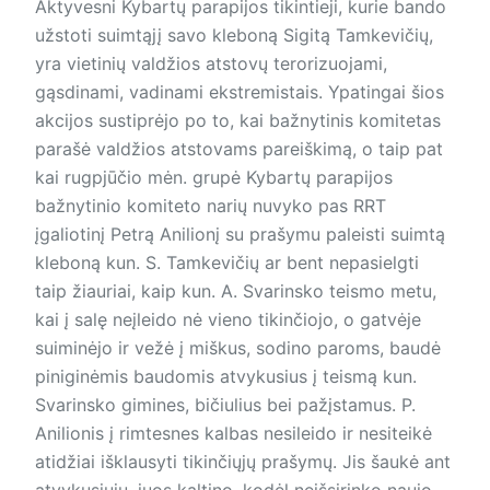
Aktyvesni Kybartų parapijos tikintieji, kurie bando
užstoti suimtąjį savo kleboną Sigitą Tamkevičių,
yra vietinių valdžios atstovų terorizuojami,
gąsdinami, vadinami ekstremistais. Ypatingai šios
akcijos sustiprėjo po to, kai bažnytinis komitetas
parašė valdžios atstovams pareiškimą, o taip pat
kai rugpjūčio mėn. grupė Kybartų parapijos
bažnytinio komiteto narių nuvyko pas RRT
įgaliotinį Petrą Anilionį su prašymu paleisti suimtą
kleboną kun. S. Tamkevičių ar bent nepasielgti
taip žiauriai, kaip kun. A. Svarinsko teismo metu,
kai į salę neįleido nė vieno tikinčiojo, o gatvėje
suiminėjo ir vežė į miškus, sodino paroms, baudė
piniginėmis baudomis atvykusius į teismą kun.
Svarinsko gimines, bičiulius bei pažįstamus. P.
Anilionis į rimtesnes kalbas nesileido ir nesiteikė
atidžiai išklausyti tikinčiųjų prašymų. Jis šaukė ant