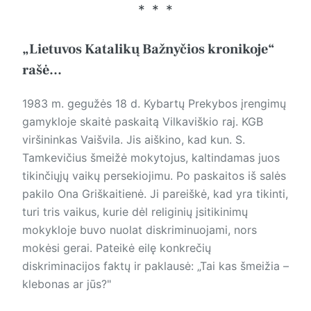
„Lietuvos Katalikų Bažnyčios kronikoje“
rašė...
1983 m. gegužės 18 d. Kybartų Prekybos įrengimų
gamykloje skaitė paskaitą Vilkaviškio raj. KGB
viršininkas Vaišvila. Jis aiškino, kad kun. S.
Tamkevičius šmeižė mokytojus, kaltindamas juos
tikinčiųjų vaikų persekiojimu. Po paskaitos iš salės
pakilo Ona Griškaitienė. Ji pareiškė, kad yra tikinti,
turi tris vaikus, kurie dėl religinių įsitikinimų
mokykloje buvo nuolat diskriminuojami, nors
mokėsi gerai. Pateikė eilę konkrečių
diskriminacijos faktų ir paklausė: „Tai kas šmeižia –
klebonas ar jūs?"