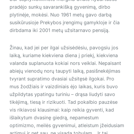
pradėjo sunkų savarankišką gyvenimą, dirbo
plytinėje, mokėsi. Nuo 1961 metų gavo darbą
susikūrusioje Prekybos įrengimų gamykloje ir čia
dirbdama iki 2001 metų užsitarnavo pensiją.
Žinau, kad jei per ilgai užsisėdėsiu, pavogsiu jos
laiką, kuriame kiekviena diena į priekį, kiekviena
valanda suplanuota kokiai nors veiklai. Nepaisant
abiejų vienodų norų taupyti laiką, pasišnekėjimas
tvyrant supratimo dvasiai užsitęsė ilgokai. Pro
mus žodžiais ir vaizdiniais ėjo laikas, kuris buvo
užpildytas ypatingu turiniu – drąsa liudyti savo
tikėjimą, tiesą ir rizikuoti. Tad pokalbio pauzėse
vis rikiavosi klausimai: kaip reikia gyventi, kad
išlaikytum dvasinę giedrą, nepamestum
optimizmo, meilės gyvenimui, atleistum įžeidusiam
artimui ir net sau, ne visada tobulam… Ir tai