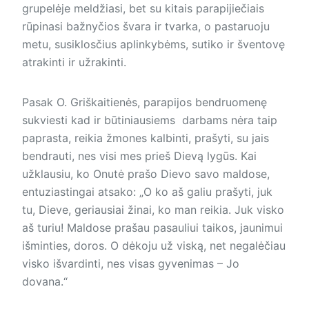
grupelėje meldžiasi, bet su kitais parapijiečiais
rūpinasi bažnyčios švara ir tvarka, o pastaruoju
metu, susiklosčius aplinkybėms, sutiko ir šventovę
atrakinti ir užrakinti.
Pasak O. Griškaitienės, parapijos bendruomenę
sukviesti kad ir būtiniausiems darbams nėra taip
paprasta, reikia žmones kalbinti, prašyti, su jais
bendrauti, nes visi mes prieš Dievą lygūs. Kai
užklausiu, ko Onutė prašo Dievo savo maldose,
entuziastingai atsako: „O ko aš galiu prašyti, juk
tu, Dieve, geriausiai žinai, ko man reikia. Juk visko
aš turiu! Maldose prašau pasauliui taikos, jaunimui
išminties, doros. O dėkoju už viską, net negalėčiau
visko išvardinti, nes visas gyvenimas – Jo
dovana.“