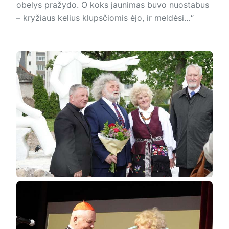
obelys pražydo. O koks jaunimas buvo nuostabus
– kryžiaus kelius klupsčiomis ėjo, ir meldėsi…“