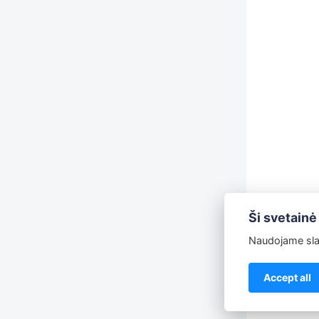
Ši svetainė
Naudojame slap
Accept all