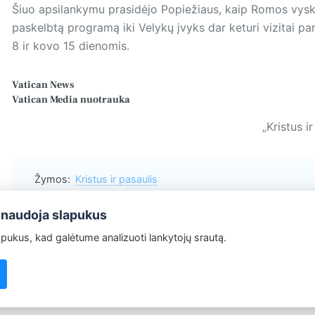
Šiuo apsilankymu prasidėjo Po­piežiaus, kaip Romos vysku
paskelbtą programą iki Velykų įvyks dar keturi vizitai pa
8 ir kovo 15 dienomis.
Vatican News
Vatican Media
nuotrauka
„Kristus i
Žymos:
Kristus ir pasaulis
 naudoja slapukus
ukus, kad galėtume analizuoti lankytojų srautą.
Redakcija