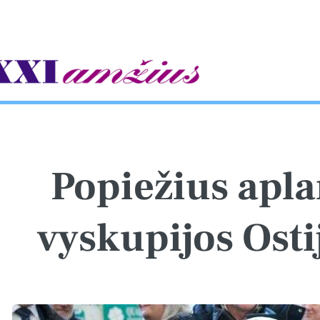
gle
Popiežius apl
vyskupijos Osti