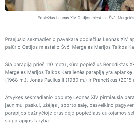
Popiežius Leonas XIV Ostijos miestelio Švč. Mergelės
Praėjusio sekmadienio pavakare popiežius Leonas XIV ap
pajūrio Ostijos miestelio Švč. Mergelės Marijos Taikos Ka
Šią parapiją prieš 110 metų įkūrė popiežius Benediktas XV
Mergelės Marijos Taikos Karalienės parapiją yra aplankę p
(1968 m.), Jonas Paulius II (1980 m.) ir Pranciškus (2015 
Atvykęs sekmadienio popietę Leonas XIV pirmiausia parapi
jaunimu, paskui, užėjęs į sporto salę, pasveikino pagyven
parapijos bažnyčioje prasidėjo popiežiaus aukojamos sek
su parapijos taryba.