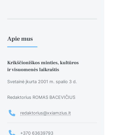
Apie mus
Krikščioniškos minties, kultūros
ir visuomenės laikraštis
Svetainė įkurta 2001 m. spalio 3 d.
Redaktorius ROMAS BACEVIČIUS
redaktorius@xxiamzius.lt
+370 63639793