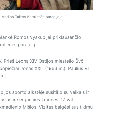
 Marijos Taikos Karalienės parapijoje
lan­kė Romos vyskupijai priklausančio
ralienės parapiją.
. Prieš Leoną XIV Ostijos miestelio Švč.
opiežiai Jonas XXIII (1963 m.), Paulius VI
m.).
jos sporto aikštėje susitiko su vaikais ir
usius ir sergančius žmones. 17 val.
madienio Mišios. Vizitas baigėsi susitikimu