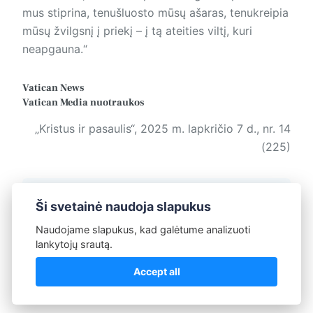
mus stiprina, tenušluosto mūsų ašaras, tenukreipia
mūsų žvilgsnį į priekį – į tą ateities viltį, kuri
neapgauna.“
Vatican News
Vatican Media
nuotraukos
„Kristus ir pasaulis“, 2025 m. lapkričio 7 d., nr. 14
(225)
Žymos:
Kristus ir pasaulis
Ši svetainė naudoja slapukus
Naudojame slapukus, kad galėtume analizuoti
lankytojų srautą.
Redakcija
Accept all