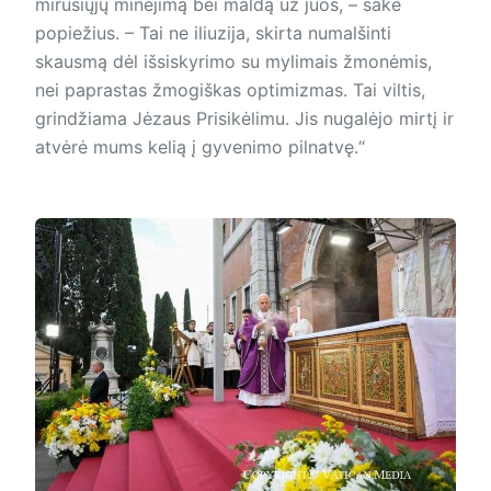
mirusiųjų minėjimą bei maldą už juos, – sakė
popiežius. – Tai ne iliuzija, skirta numalšinti
skausmą dėl išsiskyrimo su mylimais žmonėmis,
nei paprastas žmogiškas optimizmas. Tai viltis,
grindžiama Jėzaus Prisikėlimu. Jis nugalėjo mirtį ir
atvėrė mums kelią į gyvenimo pilnatvę.“