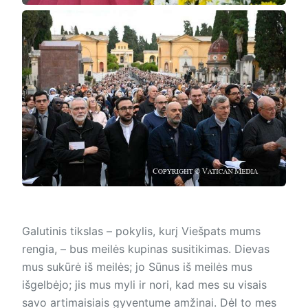
Galutinis tikslas – pokylis, kurį Viešpats mums
rengia, – bus meilės kupinas susitikimas. Dievas
mus sukūrė iš meilės; jo Sūnus iš meilės mus
išgelbėjo; jis mus myli ir nori, kad mes su visais
savo artimaisiais gyventume amžinai. Dėl to mes