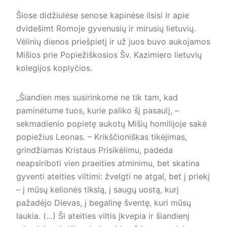
Šiose didžiulėse senose kapinėse ilsisi ir apie
dvidešimt Romoje gyvenusių ir mirusių lietuvių.
Vėlinių dienos priešpietį ir už juos buvo aukojamos
Mišios prie Popiežiškosios Šv. Kazimiero lietuvių
kolegijos koplyčios.
„Šiandien mes susirinkome ne tik tam, kad
paminėtume tuos, kurie paliko šį pasaulį, –
sekmadienio popietę aukotų Mišių homilijoje sakė
popiežius Leonas. – Krikščioniškas tikėjimas,
grindžiamas Kristaus Prisikėlimu, padeda
neapsiriboti vien praeities atminimu, bet skatina
gyventi ateities viltimi: žvelgti ne atgal, bet į priekį
– į mūsų kelionės tikslą, į saugų uostą, kurį
pažadėjo Dievas, į begalinę šventę, kuri mūsų
laukia. (…) Ši ateities viltis įkvepia ir šiandienį