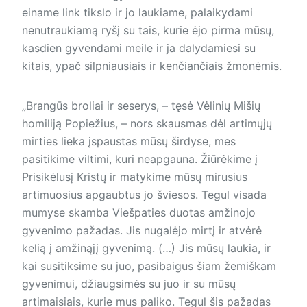
einame link tikslo ir jo laukiame, palaikydami
nenutraukiamą ryšį su tais, kurie ėjo pirma mūsų,
kasdien gyvendami meile ir ja dalydamiesi su
kitais, ypač silp­niausiais ir kenčiančiais žmonėmis.
„Brangūs broliai ir seserys, – tęsė Vėlinių Mišių
homiliją Popiežius, – nors skausmas dėl artimųjų
mirties lieka įspaustas mūsų širdyse, mes
pasitikime viltimi, kuri neapgauna. Žiūrėkime į
Prisikėlusį Kristų ir matykime mūsų mirusius
artimuosius apgaubtus jo šviesos. Tegul visada
mumyse skamba Viešpaties duotas amžinojo
gyvenimo pažadas. Jis nugalėjo mirtį ir atvėrė
kelią į amžinąjį gyvenimą. (…) Jis mūsų laukia, ir
kai susitiksime su juo, pasibaigus šiam žemiškam
gyvenimui, džiaugsimės su juo ir su mūsų
artimaisiais, kurie mus paliko. Tegul šis pažadas