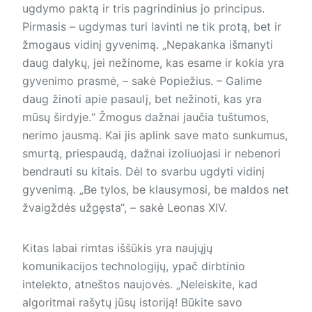
ugdymo paktą ir tris pagrindinius jo principus.
Pirmasis – ugdymas turi lavinti ne tik protą, bet ir
žmogaus vidinį gyvenimą. „Nepakanka išmanyti
daug dalykų, jei nežinome, kas esame ir kokia yra
gyvenimo prasmė, – sakė Popiežius. – Galime
daug žinoti apie pasaulį, bet nežinoti, kas yra
mūsų širdyje.“ Žmogus dažnai jaučia tuštumos,
nerimo jausmą. Kai jis aplink save mato sunkumus,
smurtą, priespaudą, dažnai izoliuojasi ir nebenori
bendrauti su kitais. Dėl to svarbu ugdyti vidinį
gyvenimą. „Be tylos, be klausymosi, be maldos net
žvaigždės užgęsta“, – sakė Leonas XIV.
Kitas labai rimtas iššūkis yra naujųjų
komunikacijos technologijų, ypač dirbtinio
intelekto, atneštos naujovės. „Neleiskite, kad
algoritmai rašytų jūsų istoriją! Būkite savo