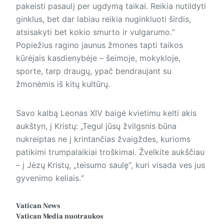
pakeisti pasaulį per ugdymą taikai. Reikia nutildyti
gink­lus, bet dar labiau reikia nuginkluoti širdis,
atsisakyti bet kokio smurto ir vulgarumo.“
Popiežius ragino jaunus žmones tapti taikos
kūrėjais kasdienybėje – šeimoje, mokykloje,
sporte, tarp draugų, ypač bendraujant su
žmonėmis iš kitų kultūrų.
Savo kalbą Leonas XIV baigė kvietimu kelti akis
aukštyn, į Kristų: „Tegul jūsų žvilgsnis būna
nukreiptas ne į krintančias žvaigždes, kurioms
patikimi trumpalaikiai troškimai. Žvelkite aukščiau
– į Jėzų Kristų, „teisumo saulę“, kuri visada ves jus
gyvenimo keliais.“
Vatican News
Vatican Media
nuotraukos