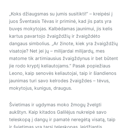
„Koks džiaugsmas su jumis susitikti!“ – kreipėsi į
juos Šventasis Tėvas ir priminė, kad jis pats yra
buvęs mokytojas. Kalbėdamas jaunimui, jis kelis
kartus pavartojo žvaigždžių ir žvaigždėto
dangaus simbolius. „Ar žinote, kiek yra žvaigždžių
visatoje? Net jei jų – milijardai milijardų, mes
matome tik artimiausius žvaigždynus ir bet būtent
jie rodo kryptį keliautojams.“ Pasak popiežiaus
Leono, kaip senovės keliautojai, taip ir šiandienos
jaunimas turi savo kelrodes žvaigždes – tėvus,
mokytojus, kunigus, draugus.
Švietimas ir ugdymas moko žmogų žvelgti
aukštyn. Kaip kitados Galilėjus nukreipė savo
teleskopą į dangų ir pamatė neregėtą visatą, taip
ir švietimas yra tarsi teleskopas, leidžiantis