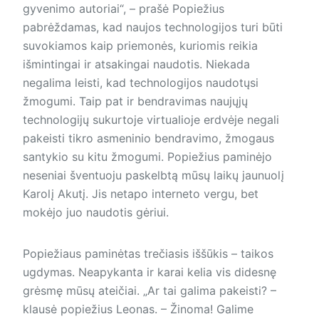
gyvenimo autoriai“, – prašė Popiežius
pabrėždamas, kad naujos technologijos turi būti
suvokiamos kaip priemonės, kuriomis reikia
išmintingai ir atsakingai naudotis. Niekada
negalima leisti, kad technologijos naudotųsi
žmogumi. Taip pat ir bendravimas naujųjų
technologijų sukurtoje virtualioje erdvėje negali
pakeisti tikro asmeninio bendravimo, žmogaus
santykio su kitu žmogumi. Popiežius paminėjo
neseniai šventuoju paskelbtą mūsų laikų jaunuolį
Karolį Akutį. Jis netapo interneto vergu, bet
mokėjo juo naudotis gėriui.
Popiežiaus paminėtas trečiasis iššūkis – taikos
ugdymas. Neapykanta ir karai kelia vis didesnę
grėsmę mūsų ateičiai. „Ar tai galima pakeisti? –
klausė popiežius Leonas. – Žinoma! Galime