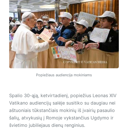
Popiežiaus audiencija mokiniams
Spalio 30-ąją, ketvirtadienį, popiežius Leonas XIV
Vatikano audiencijų salėje susitiko su daugiau nei
aštuoniais tūkstančiais mokinių iš įvairių pasaulio
šalių, atvykusių į Romoje vykstančius Ugdymo ir
švietimo jubiliejaus dienų renginius.