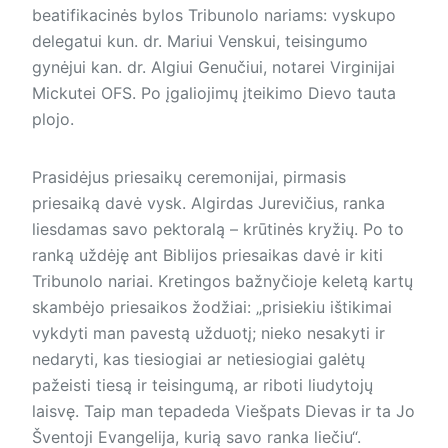
beatifikacinės bylos Tribunolo nariams: vyskupo
delegatui kun. dr. Mariui Venskui, teisingumo
gynėjui kan. dr. Algiui Genučiui, notarei Virginijai
Mickutei OFS. Po įgaliojimų įteikimo Dievo tauta
plojo.
Prasidėjus priesaikų ceremonijai, pirmasis
priesaiką davė vysk. Algirdas Jurevičius, ranka
liesdamas savo pektoralą – krūtinės kryžių. Po to
ran­ką uždėję ant Biblijos priesaikas davė ir kiti
Tribunolo nariai. Kretingos bažnyčioje keletą kartų
skambėjo priesaikos žodžiai: „prisiekiu ištikimai
vykdyti man pavestą užduotį; nieko nesakyti ir
nedaryti, kas tie­sio­giai ar netiesiogiai galėtų
pažeisti tiesą ir teisingumą, ar riboti liudytojų
laisvę. Taip man tepadeda Viešpats Dievas ir ta Jo
Šventoji Evangelija, kurią savo ranka liečiu“.