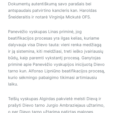
Dokumentų autentiškumą savo parašais bei
antspaudais patvirtino kancleris kan. Haroldas
Šneideraitis ir notarė Virginija Mickutė OFS.
Panevėžio vyskupas Linas pri­minė, jog
beatifikacijos procesas yra ilgas kelias, kuriame
dalyvauja visa Dievo tauta: vieni renka medžiagą
ir ją sistemina, kiti meldžiasi, treti ieško įvairiausių
būdų, kaip paremti vykstantį procesą. Ganytojas
priminė apie Panevėžio vyskupijos inicijuotą Dievo
tarno kun. Alfonso Lipniūno beatifikacijos procesą,
kurio sėkmingo pabaigimo tikimasi artimiausiu
laiku.
Telšių vyskupas Algirdas pakvietė melsti Dievą ir
prašyti Dievo tarno Jurgio Ambraziejaus užtarimo,
o per Dievo tarno užtarimą patirtas malones