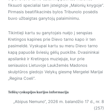
fiksuoti specialiai tam įsteigtoje „Malonių knygoje“.
Pirmasis beatifikacinės bylos Tribunolo posėdis
buvo užbaigtas ganytojų palaiminimu.
Tikintieji kartu su ganytojais nuėjo į senąsias
Kretingos kapines prie Dievo tarno kapo ir ten
pasimeldė. Vyskupai kartu su meru Dievo tarno
kapą papuošė šviesių gėlių puokšte. Dvasininkai
apsilankė ir Kretingos muziejuje, kur prie
seniausios Lietuvoje Laukžemės Madonos
skulptūros giedojo Velykų giesmę Mergelei Marijai
„Regina Coeli“.
Telšių vyskupijos kurijos informacija
„Abipus Nemuno“, 2026 m. balandžio 17 d., nr. 8
(257)