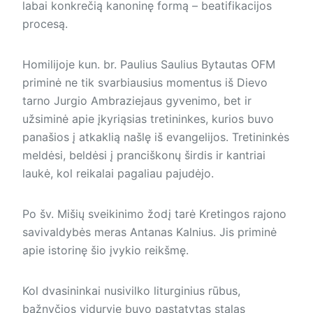
labai konkrečią kanoninę formą – beatifikacijos
procesą.
Homilijoje kun. br. Paulius Saulius Bytautas OFM
priminė ne tik svarbiausius momentus iš Dievo
tarno Jurgio Ambraziejaus gyvenimo, bet ir
užsiminė apie įkyriąsias tre­ti­nin­kes, kurios buvo
panašios į atkaklią našlę iš evangelijos. Tretininkės
meldėsi, beldėsi į pranciškonų širdis ir kantriai
laukė, kol reikalai pagaliau pajudėjo.
Po šv. Mišių sveikinimo žodį tarė Kretingos rajono
savivaldybės meras Antanas Kalnius. Jis priminė
apie istorinę šio įvykio reikšmę.
Kol dvasininkai nusivilko liturginius rūbus,
bažnyčios viduryje buvo pastatytas stalas