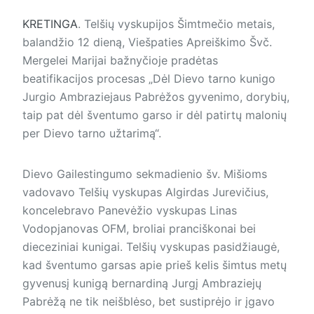
KRETINGA
. Telšių vys­ku­pijos Šimtmečio metais,
balandžio 12 dieną, Viešpaties Apreiškimo Švč.
Mergelei Marijai bažnyčioje pradėtas
beatifikacijos procesas „Dėl Dievo tarno kunigo
Jurgio Ambraziejaus Pabrėžos gyvenimo, dorybių,
taip pat dėl šventumo garso ir dėl patirtų malonių
per Dievo tarno užtarimą“.
Dievo Gailestingumo sekmadienio šv. Mišioms
vadovavo Telšių vyskupas Algirdas Jurevičius,
koncelebravo Panevėžio vyskupas Linas
Vodopjanovas OFM, broliai pranciškonai bei
dieceziniai kunigai. Telšių vyskupas pasidžiaugė,
kad šventumo garsas apie prieš kelis šimtus metų
gyvenusį kunigą bernardiną Jurgį Ambraziejų
Pabrėžą ne tik neišblėso, bet sustiprėjo ir įgavo