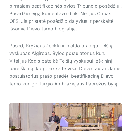
pirmajam beatifikacinės bylos Tribunolo posėdžiui.
Posėdžio eigą komentavo diak. Nerijus Čapas
OFS. Jis pristatė posėdžio dalyvius ir perskaitė
išsamią Dievo tarno biografiją.
Posėdį Kryžiaus ženklu ir malda pradėjo Telšių
vyskupas Algirdas. Bylos postulatorius kun.
Vitalijus Kodis pateikė Telšių vyskupui ieškininį
pareiškimą, kurį perskaitė visai Dievo tautai. Jame
postulatorius prašo pradėti beatifikacinę Dievo
tarno kunigo Jurgio Ambraziejaus Pabrėžos bylą.