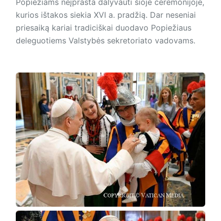
Popiežiams neįprasta dalyvauti šioje ceremonijoje,
kurios ištakos siekia XVI a. pradžią. Dar neseniai
priesaiką kariai tradiciškai duodavo Popiežiaus
deleguotiems Valstybės sekretoriato vadovams.