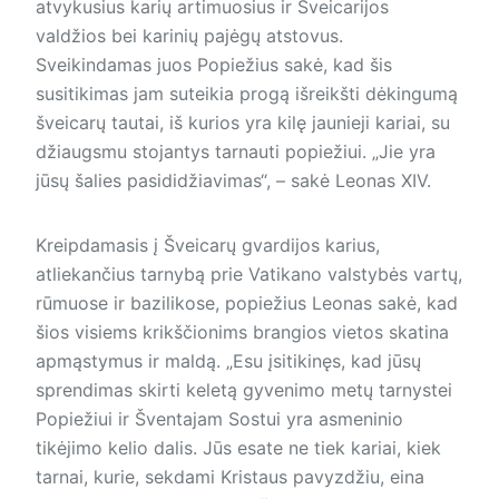
atvykusius karių artimuosius ir Šveicarijos
valdžios bei karinių pajėgų atstovus.
Sveikindamas juos Popiežius sakė, kad šis
susitikimas jam suteikia progą išreikšti dėkingumą
šveicarų tautai, iš kurios yra kilę jaunieji kariai, su
džiaugsmu stojantys tarnauti popiežiui. „Jie yra
jūsų šalies pasididžiavimas“, – sakė Leonas XIV.
Kreipdamasis į Šveicarų gvardijos karius,
atliekančius tarnybą prie Vatikano valstybės vartų,
rūmuose ir bazilikose, popiežius Leonas sakė, kad
šios visiems krikščionims brangios vietos skatina
apmąstymus ir maldą. „Esu įsitikinęs, kad jūsų
sprendimas skirti keletą gyvenimo metų tarnystei
Popiežiui ir Šventajam Sostui yra asmeninio
tikėjimo kelio dalis. Jūs esate ne tiek kariai, kiek
tarnai, kurie, sekdami Kristaus pavyzdžiu, eina