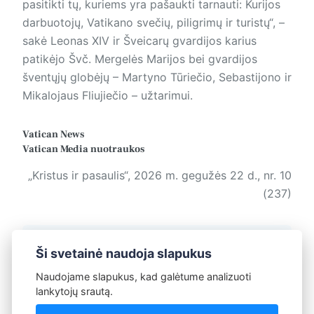
pasitikti tų, kuriems yra pašaukti tarnauti: Kurijos
darbuotojų, Vatikano svečių, piligrimų ir turistų“, –
sakė Leonas XIV ir Šveicarų gvardijos karius
patikėjo Švč. Mergelės Marijos bei gvardijos
šventųjų globėjų – Martyno Tūriečio, Sebastijono ir
Mikalojaus Fliujiečio – užtarimui.
Vatican News
Vatican Media
nuotraukos
„Kristus ir pasaulis“, 2026 m. gegužės 22 d., nr. 10
(237)
Žymos:
Kristus ir pasaulis
Ši svetainė naudoja slapukus
Naudojame slapukus, kad galėtume analizuoti
lankytojų srautą.