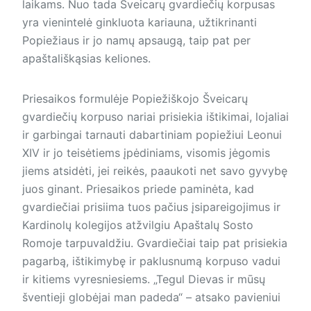
laikams. Nuo tada Šveicarų gvardiečių korpusas
yra vienintelė ginkluota kariauna, užtikrinanti
Popiežiaus ir jo namų apsaugą, taip pat per
apaštališkąsias keliones.
Priesaikos formulėje Popiežiškojo Šveicarų
gvardiečių korpuso nariai prisiekia ištikimai, lojaliai
ir garbingai tarnauti dabartiniam popiežiui Leonui
XIV ir jo teisėtiems įpėdiniams, visomis jėgomis
jiems atsidėti, jei reikės, paaukoti net savo gyvybę
juos ginant. Priesaikos priede paminėta, kad
gvardiečiai prisiima tuos pačius įsipareigojimus ir
Kardinolų kolegijos atžvilgiu Apaštalų Sosto
Romoje tarpuvaldžiu. Gvardiečiai taip pat prisiekia
pagarbą, ištikimybę ir paklusnumą korpuso vadui
ir kitiems vyresniesiems. „Tegul Dievas ir mūsų
šventieji globėjai man padeda“ – atsako pavieniui