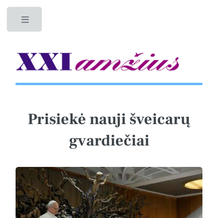
Toggle
Prisiekė nauji šveicarų
gvardiečiai