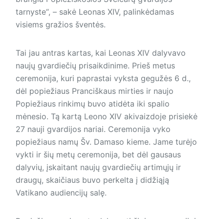
tarnyste“, – sakė Leonas XIV, palinkėdamas
visiems gražios šventės.
Tai jau antras kartas, kai Leonas XIV dalyvavo
naujų gvardiečių prisaikdinime. Prieš metus
ceremonija, kuri paprastai vyksta gegužės 6 d.,
dėl popiežiaus Pranciškaus mirties ir naujo
Popiežiaus rin­kimų buvo atidėta iki spalio
mėnesio. Tą kartą Leono XIV akivaizdoje prisiekė
27 nauji gvardijos nariai. Ceremonija vyko
popiežiaus namų Šv. Damaso kieme. Jame turėjo
vykti ir šių metų ceremonija, bet dėl gausaus
dalyvių, įskai­tant naujų gvardiečių artimųjų ir
draugų, skaičiaus buvo perkelta į didžiąją
Vatikano audiencijų salę.