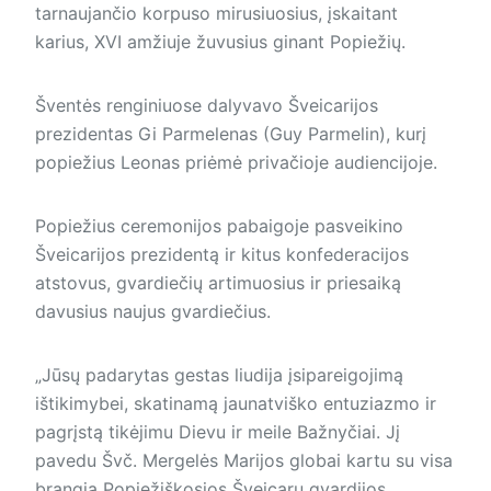
tarnaujančio korpuso mirusiuosius, įskaitant
karius, XVI amžiuje žuvusius ginant Popiežių.
Šventės renginiuose dalyvavo Šveicarijos
prezidentas Gi Parmelenas (Guy Parmelin), kurį
popiežius Leonas priėmė privačioje audiencijoje.
Popiežius ceremonijos pabaigoje pasveikino
Šveicarijos prezidentą ir kitus konfederacijos
atstovus, gvardiečių artimuosius ir priesaiką
davusius naujus gvardiečius.
„Jūsų padarytas gestas liudija įsipareigojimą
ištikimybei, skatinamą jaunatviško entuziazmo ir
pagrįstą tikėjimu Dievu ir meile Bažnyčiai. Jį
pavedu Švč. Mergelės Marijos globai kartu su visa
brangia Popiežiškosios Šveicarų gvardijos