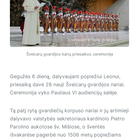
Šveicarų gvardijos karių priesaikos ceremonija
Gegužės 6 dieną, dalyvaujant popiežiui Leonui,
priesaiką davė 28 nauji Šveicarų gvardijos nariai.
Ceremonija vyko Pauliaus VI audiencijų salėje.
Tą patį rytą gvardiečių korpuso nariai ir jų artimieji
dalyvavo valstybės sekretoriaus kardinolo Pietro
Parolino aukotose šv. Mišiose, o šventės
išvakarėse pagerbė nuo 1506 metų popiežiams