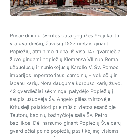
Prisaikdinimo šventės data gegužės 6-oji kartu
yra gvardiečių, žuvusių 1527 metais ginant
Popiežių, atminimo diena. Iš viso 147 gvardiečiai
žuvo gindami popiežių Klemensą VII nuo Romą
užpuolusių ir nuniokojusių Karolio V, Šv. Romos
imperijos imperatoriaus, samdinių – vokiečių ir
ispanų karių. Nors dauguma korpuso karių žuvo,
42 gvardiečiai sėkmingai palydėjo Popiežių į
saugią užuovėją Šv. Angelo pilies tvirtovėje.
Kritusieji palaidoti prie mūšio vietos esančioje
Teutonų kapinių bažnyčioje šalia Šv. Petro
bazilikos. Dėl narsumo ginant Popiežių Šveicarų
gvardiečiai pelnė popiežių pasitikėjimą visiems