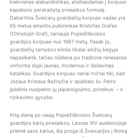
kiekvienas alebardininkas, atsiliepdamas į korpuso
kapeliono perskaitytą priesaikos formulę.
Dabartinis Šveicarų gvardiečių korpuso vadas yra
65 metus einan­tis pulkininkas Kristofas Grafas
(Christoph Graf), tarnauja Popiežiškosios
gvardijos korpuse nuo 1987 metų. Pasak jo,
gvardiečių tarnybos kilnūs tikslai amžių bėgyje
nepasikeitė, tačiau nūdiena po tradicine renesanso
uniforma slypi jaunas, modernus ir išsilavinęs
katalikas. Gvardijos korpuso nariai tvirtai tiki, kad
Jėzaus Kristaus Bažnyčia ir apaštalo šv. Petro
įpėdinis nusipelno jų įsipareigojimo, prireikus – ir
rizikavimo gyvybe.
Kitą dieną po naujų Popiežiškosios Šveicarų
gvardijos karių priesaikos, Leonas XIV audiencijoje
priėmė savo karius, šia proga iš Šveicarijos į Romą