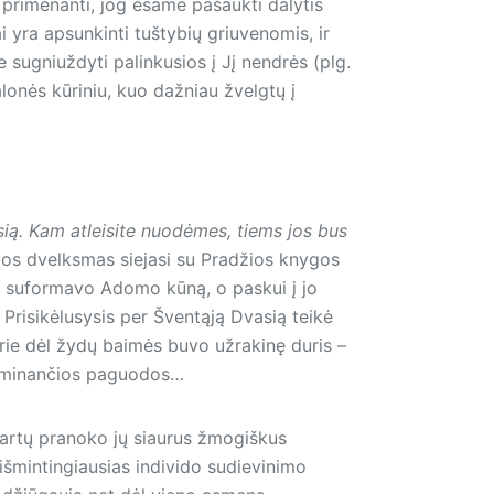
, primenanti, jog esame pašaukti dalytis
 yra apsunkinti tuštybių griuvenomis, ir
ne sugniuždyti palinkusios į Jį nendrės (plg.
malonės kūriniu, kuo dažniau žvelgtų į
ią. Kam atleisite nuodėmes, tiems jos bus
os dvelksmas siejasi su Pradžios knygos
r suformavo Adomo kūną, o paskui į jo
 Prisikėlusysis per Šventąją Dvasią teikė
rie dėl žydų baimės buvo užrakinę duris –
 raminančios paguodos…
artų pranoko jų siaurus žmogiškus
išmintingiausias individo sudievinimo