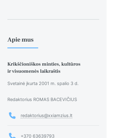
Apie mus
Krikščioniškos minties, kultūros
ir visuomenės laikraštis
Svetainė įkurta 2001 m. spalio 3 d.
Redaktorius ROMAS BACEVIČIUS
redaktorius@xxiamzius.lt
+370 63639793