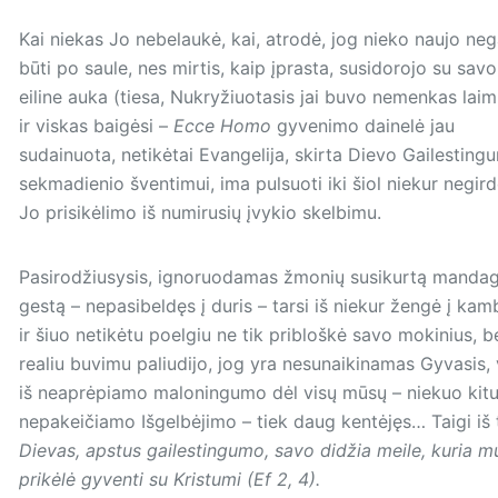
Kai niekas Jo nebelaukė, kai, atrodė, jog nieko naujo neg
būti po saule, nes mirtis, kaip įprasta, susidorojo su savo
eiline auka (tiesa, Nukryžiuotasis jai buvo nemenkas laimi
ir viskas baigėsi –
Ecce Homo
gyvenimo dainelė jau
sudainuota, netikėtai Evangelija, skirta Dievo Gailesting
sekmadienio šventimui, ima pulsuoti iki šiol niekur negir
Jo prisikėlimo iš numirusių įvykio skelbimu.
Pasirodžiusysis, ignoruodamas žmonių susikurtą mand
gestą – nepasibeldęs į duris – tarsi iš niekur žengė į kamb
ir šiuo netikėtu poelgiu ne tik pribloškė savo mokinius, b
realiu buvimu paliudijo, jog yra nesunaikinamas Gyvasis, 
iš neaprėpiamo maloningumo dėl visų mūsų – niekuo kit
nepakeičiamo Išgelbėjimo – tiek daug kentėjęs… Taigi iš 
Dievas, apstus gailestingumo, savo didžia meile, kuria mu
prikėlė gyventi su Kristumi (Ef 2, 4).