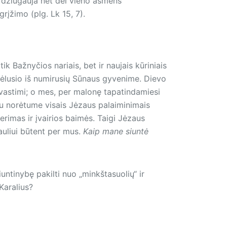
i džiūgauja net dėl vieno asmens
rįžimo (plg. Lk 15, 7).
 Bažnyčios nariais, bet ir naujais kūriniais
kėlusio iš numirusių Sūnaus gyvenime. Dievo
vastimi; o mes, per malonę tapatindamiesi
au norėtume visais Jėzaus palaiminimais
nerimas ir įvairios baimės. Taigi Jėzaus
auliui būtent per mus.
Kaip mane siuntė
untinybę pakilti nuo „minkštasuolių“ ir
 Karalius?