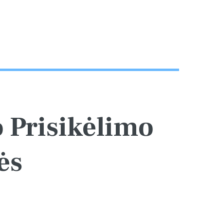
Jo Prisikėlimo
ės