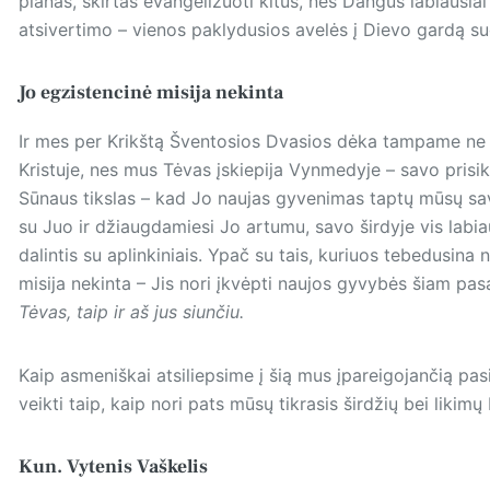
planas, skirtas evangelizuoti kitus, nes Dangus labiausia
atsivertimo – vienos paklydusios avelės į Dievo gardą sug
Jo egzistencinė misija nekinta
Ir mes per Krikštą Šventosios Dvasios dėka tampame ne tik
Kristuje, nes mus Tėvas įskiepija Vynmedyje – savo prisi
Sūnaus tikslas – kad Jo naujas gyvenimas taptų mūsų sa
su Juo ir džiaugdamiesi Jo artumu, savo širdyje vis labi
dalintis su aplinkiniais. Ypač su tais, kuriuos tebedusina 
misija nekinta – Jis nori įkvėpti naujos gyvybės šiam pas
Tėvas, taip ir aš jus siunčiu.
Kaip asmeniškai atsiliepsime į šią mus įpareigojančią pasi
veikti taip, kaip nori pats mūsų tikrasis širdžių bei likimų
Kun. Vytenis Vaškelis