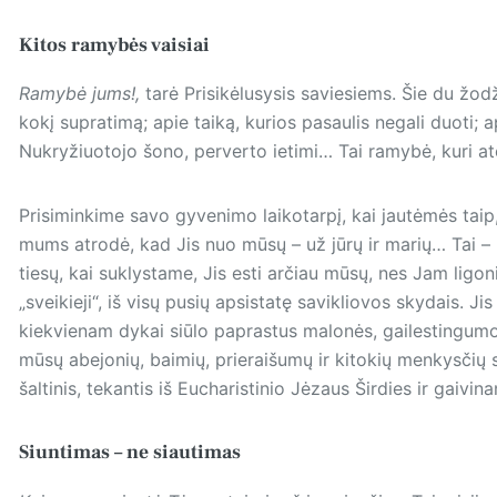
Kitos ramybės vaisiai
Ramybė jums!,
tarė Prisikėlusysis saviesiems. Šie du žod
kokį supratimą; apie taiką, kurios pasaulis negali duoti; ap
Nukryžiuotojo šono, perverto ietimi… Tai ramybė, kuri ate
Prisiminkime savo gyvenimo lai­kotarpį, kai jautėmės taip,
mums atrodė, kad Jis nuo mūsų – už jūrų ir marių… Tai – 
tiesų, kai suklystame, Jis esti arčiau mūsų, nes Jam ligoni
„sveikieji“, iš visų pusių apsistatę savikliovos skydais. 
kiekvienam dykai siūlo paprastus malonės, gailestingumo 
mūsų abejonių, baimių, prieraišumų ir kitokių menkysčių 
šaltinis, tekantis iš Eucharistinio Jėzaus Širdies ir gaivin
Siuntimas – ne siautimas