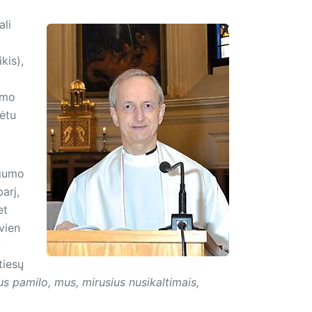
ali
kis),
umo
dėtu
agumo
arį,
et
vien
u
tiesų
s pamilo, mus, mirusius nusikaltimais,