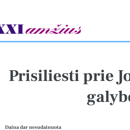
gle
Prisiliesti prie 
galyb
Daina dar nesudainuota