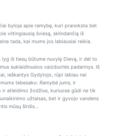
žiai byloja apie ramybę, kuri pranoksta bet
ie viltingiausią šviesą, sklindančią iš
ina tada, kai mums jos labiausiai reikia.
 lyg iš tiesų būtume nuvylę Dievą, ir dėl to
mus suklaidinusios vaizduotės padarinys. Iš
ai, ieškantys Gydytojo, rūpi labiau nei
Jis mums tebesako:
Ramybė jums,
ir
ir atleidimo žodžius, kuriuose gūdi ne tik
sunaikinimo užtaisas, bet ir gyvojo vandens
antis mūsų širdis…