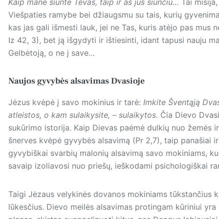
Kaip mane siuntė Tėvas, taip ir aš jus siunčiu…
Tai misija
Viešpaties ramybe bei džiaugsmu su tais, kurių gyvenimai
kas jas gali išmesti lauk, jei ne Tas, kuris atėjo pas mus 
Iz 42, 3), bet ją išgydyti ir ištiesinti, idant tapusi nauju 
Gelbėtoją, o ne į save…
Naujos gyvybės alsavimas Dvasioje
Jėzus kvėpė į savo mokinius ir tarė:
Imkite Šventąją Dvas
atleistos, o kam sulaikysite, – sulaikytos.
Čia Dievo Dvasi
sukūrimo istorija. Kaip Dievas paėmė dulkių nuo žemės i
šnerves kvėpė gyvybės alsavimą (Pr 2,7), taip panašiai ir
gyvybiškai svarbių malonių alsavimą savo mokiniams, ku
savaip izoliavosi nuo priešų, ieškodami psichologiškai
Taigi Jėzaus velykinės dovanos mokiniams tūkstančius k
lūkesčius. Dievo meilės alsavimas protingam kūriniui yra 