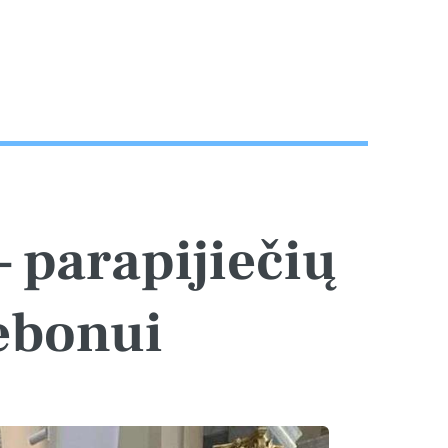
– parapijiečių
ebonui