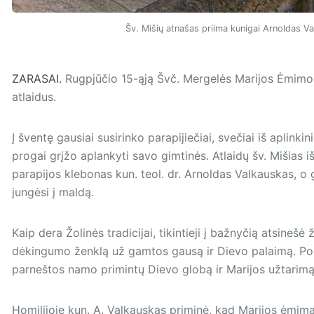
Šv. Mišių atnašas priima kunigai Arnoldas V
ZARASAI.
Rugpjūčio 15-ąją Švč. Mergelės Marijos Ėmimo į
atlaidus.
Į šventę gausiai susirinko parapijiečiai, svečiai iš aplinkini
progai grįžo aplankyti savo gimtinės. Atlaidų šv. Mišias 
parapijos klebonas kun. teol. dr. Arnoldas Valkauskas, o g
jungėsi į maldą.
Kaip dera Žolinės tradicijai, tikintieji į bažnyčią atsinešė 
dėkingumo ženklą už gamtos gausą ir Dievo palaimą. Po š
parneštos namo primintų Dievo globą ir Marijos užtarimą
Homilijoje kun. A. Valkauskas priminė, kad Marijos ėmimas