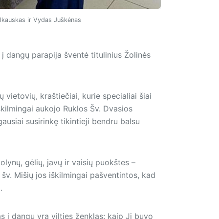
alkauskas ir Vydas Juškėnas
 dangų parapija šventė titulinius Žolinės
ų vietovių, kraštiečiai, kurie specialiai šiai
iškilmingai aukojo Ruklos Šv. Dvasios
ausiai susirinkę tikintieji bendru balsu
žolynų, gėlių, javų ir vaisių puokštes –
v. Mišių jos iškilmingai pašventintos, kad
.
 į dangų yra vilties ženklas: kaip Ji buvo