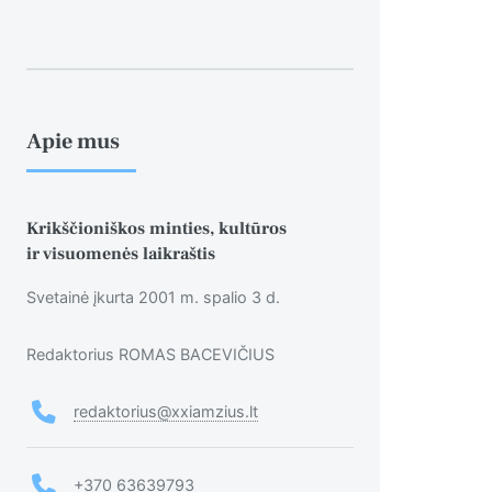
Apie mus
Krikščioniškos minties, kultūros
ir visuomenės laikraštis
Svetainė įkurta 2001 m. spalio 3 d.
Redaktorius ROMAS BACEVIČIUS
redaktorius@xxiamzius.lt
+370 63639793