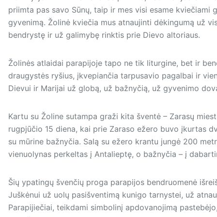
priimta pas savo Sūnų, taip ir mes visi esame kviečiami 
gyvenimą. Žolinė kviečia mus atnaujinti dėkingumą už vis
bendrystę ir už galimybę rinktis prie Dievo altoriaus.
Žolinės atlaidai parapijoje tapo ne tik liturgine, bet ir b
draugystės ryšius, įkvepiančia tarpusavio pagalbai ir vie
Dievui ir Marijai už globą, už bažnyčią, už gyvenimo dov
Kartu su Žoline sutampa graži kita šventė – Zarasų mies
rugpjūčio 15 diena, kai prie Zaraso ežero buvo įkurtas d
su mūrine bažnyčia. Salą su ežero krantu jungė 200 metrų
vienuolynas perkeltas į Antalieptę, o bažnyčia – į dabarti
Šių ypatingų švenčių proga parapijos bendruomenė išreiš
Juškėnui už uolų pasišventimą kunigo tarnystei, už atna
Parapijiečiai, teikdami simbolinį apdovanojimą pastebėjo,