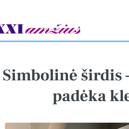
gle
Simbolinė širdis 
padėka kl