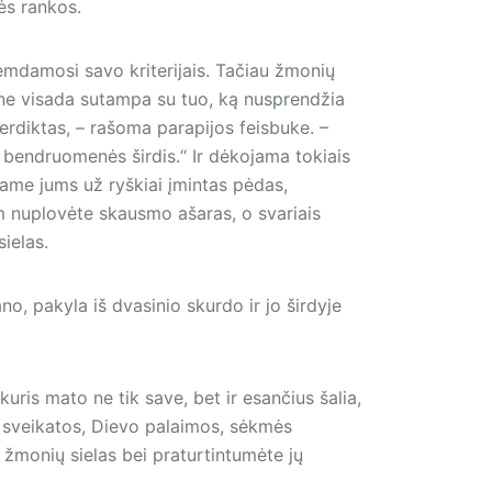
nės rankos.
remdamosi savo kriterijais. Tačiau žmonių
i ne visada sutampa su tuo, ką nusprendžia
verdiktas, – rašoma parapijos feisbuke. –
 bendruomenės širdis.“ Ir dėkojama tokiais
jame jums už ryškiai įmintas pėdas,
 nuplovėte skausmo ašaras, o svariais
ielas.
o, pakyla iš dvasinio skurdo ir jo širdyje
ris mato ne tik save, bet ir esančius šalia,
s sveikatos, Dievo palaimos, sėkmės
žmonių sielas bei praturtintumėte jų