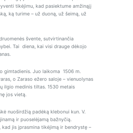
gyventi tikėjimu, kad pasiektume amžinąjį
ką, ką turime – už duoną, už šeimą, už
endruomenės švente, sutvirtinančia
nybei. Tai diena, kai visi drauge dėkojo
anas.
to gimtadienis. Juo laikoma 1506 m.
varas, o Zaraso ežero saloje – vienuolynas
 ilgio medinis tiltas. 1530 metais
nę jos vietą.
kė nuoširdžią padėką klebonui kun. V.
ujinamą ir puoselėjamą bažnyčią.
 kad jis įprasmina tikėjimą ir bendrystę –