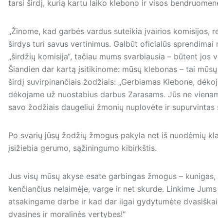
tarsi širdį, kurią kartu laiko klebono ir visos bendruome
„Žinome, kad garbės vardus suteikia įvairios komisijos, 
širdys turi savus vertinimus. Galbūt oficialūs sprendima
„širdžių komisija“, tačiau mums svarbiausia – būtent jos 
Šiandien dar kartą įsitikinome: mūsų klebonas – tai mūsų
širdį suvirpinančiais žodžiais: „Gerbiamas Klebone, dėko
dėkojame už nuostabius darbus Zarasams. Jūs ne vienam
savo žodžiais daugeliui žmonių nuplovėte ir supurvintas s
Po svarių jūsų žodžių žmogus pakyla net iš nuodėmių klan
įsižiebia gerumo, sąžiningumo kibirkštis.
Jus visų mūsų akyse esate garbingas žmogus – kunigas, ku
kenčiančius nelaimėje, varge ir net skurde. Linkime Jum
atsakingame darbe ir kad dar ilgai gydytumėte dvasiškai 
dvasines ir moralinės vertybes!“