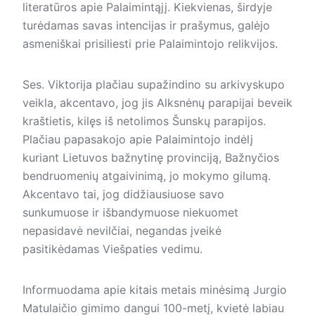
literatūros apie Palaimintąjį. Kiekvienas, širdyje
turėdamas savas intencijas ir prašymus, galėjo
asmeniškai prisiliesti prie Palaimintojo relikvijos.
Ses. Viktorija plačiau supažindino su arkivyskupo
veikla, akcentavo, jog jis Alksnėnų parapijai beveik
kraštietis, kilęs iš netolimos Šunskų parapijos.
Plačiau papasakojo apie Palaimintojo indėlį
kuriant Lietuvos bažnytinę provinciją, Bažnyčios
ben­druo­me­nių atgaivinimą, jo mokymo gilumą.
Akcentavo tai, jog didžiausiuose savo
sunkumuose ir išbandymuose niekuomet
nepasidavė nevilčiai, negandas įveikė
pasitikėdamas Viešpaties vedimu.
Informuodama apie kitais metais minėsimą Jurgio
Matulaičio gimimo dangui 100-metį, kvietė labiau