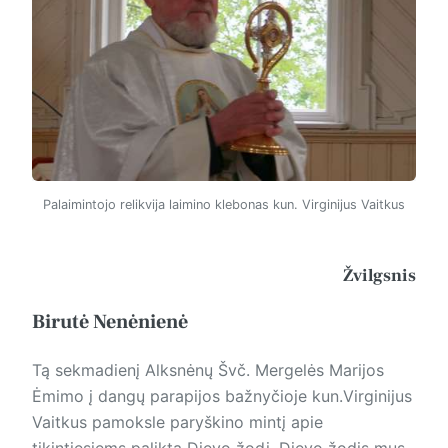
Palaimintojo relikvija laimino klebonas kun. Virginijus Vaitkus
Žvilgsnis
Birutė Nenėnienė
Tą sekmadienį Alksnėnų Švč. Mergelės Marijos
Ėmimo į dangų parapijos bažnyčioje kun.Virginijus
Vaitkus pamoksle paryškino mintį apie
tikintiesiems paliktą Dievo žodį. Dievo žodis mus