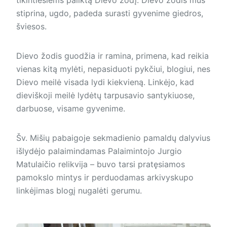
stiprina, ugdo, padeda surasti gyvenime giedros,
švie­sos.
Dievo žodis guodžia ir ramina, primena, kad reikia
vienas kitą mylėti, nepasiduoti pykčiui, blogiui, nes
Dievo meilė visada lydi kiekvieną. Linkėjo, kad
dieviškoji meilė lydėtų tarpusavio santykiuose,
darbuose, visame gyvenime.
Šv. Mišių pabaigoje sekmadienio pamaldų dalyvius
išlydėjo palaimindamas Palaimintojo Jurgio
Matulaičio relikvija – buvo tarsi pratęsiamos
pamokslo mintys ir perduodamas arkivyskupo
linkėjimas blogį nugalėti gerumu.