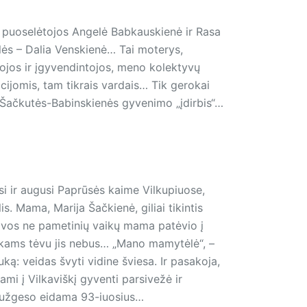
os puoselėtojos Angelė
Babkauskienė ir Rasa
lės – Dalia Vens­kienė… Tai moterys,
tojos ir įgyvendintojos, meno kolektyvų
cijomis, tam tikrais vardais… Tik gerokai
ės Šačkutės-Babinskienės gyvenimo „įdirbis“…
i ir augusi Paprūsės kaime Vilkupiuose,
s. Mama, Marija Šačkienė, giliai tikintis
 vos ne pametinių vaikų mama patėvio į
ikams tėvu jis nebus… „Mano mamytėlė“, –
: veidas švyti vidine šviesa. Ir pasakoja,
 į Vilkaviškį gyventi par­si­ve­žė ir
, užgeso eidama 93-iuosius…