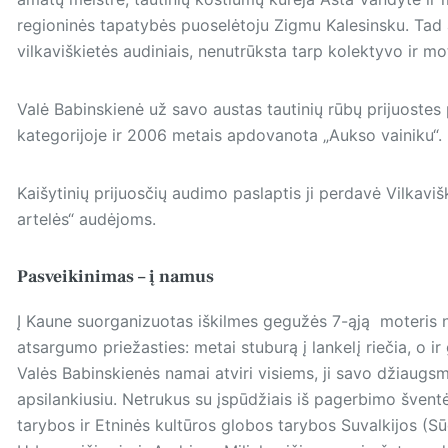
regioninės tapatybės puoselėtoju Zigmu Kalesinsku. Tad 
vilkaviškietės audiniais, nenutrūksta tarp kolektyvo ir 
Valė Babinskienė už savo austas tautinių rūbų prijuostes
kategorijoje ir 2006 metais apdovanota „Aukso vainiku“.
Kaišytinių prijuosčių audimo paslaptis ji perdavė Vilkav
artelės“ audėjoms.
Pasveikinimas – į namus
Į Kaune suorganizuotas iškilmes gegužės 7-ąją moteris
atsargumo prie­žasties: metai stuburą į lankelį riečia, o i
Valės Babinskienės namai atviri visiems, ji savo džiaugsm
apsilankiusiu. Netrukus su įspūdžiais iš pagerbimo šventė
tarybos ir Etninės kultūros globos tarybos Suvalkijos (S