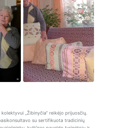
olektyvui „Žibinyčia“ reikėjo prijuosčių.
asikonsultavo su sertifikuota tradicinių
uziejininku, kultūros paveldo tyrinėtoju ir