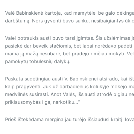
Valė Babinskienė kartoja, kad mamytėlei be galo dėkinga 
darbštumą. Nors gyventi buvo sunku, nesibaigiantys ūkio 
Valei potraukis austi buvo tarsi įgimtas. Šis užsiėmimas j
pasiekė dar beveik stačiomis, bet labai norėdavo padėti 
mama ją mažą nesubarė, bet pradėjo rimčiau mokyti. Vėlia
pamokytų tobulesnių dalykų.
Paskata sudėtingiau austi V. Babinskienei atsirado, kai i
kaip pragyventi. Juk už darbadienius kolūkyje mokėjo m
medvilnės susirasti. Anot Valės, išsiausti atrodė pigiau ne
priklausomybės liga, narkotiku…“
Prieš ištekėdama mergina jau turėjo išsiaudusi kraitį: lova