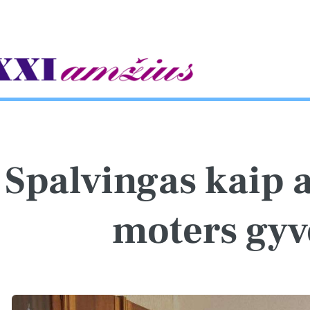
gle
Spalvingas kaip 
moters gy