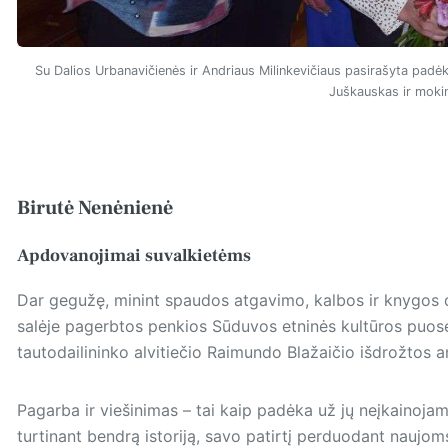
Su Dalios Urbanavičienės ir Andriaus Milinkevičiaus pasirašyta padė
Juškauskas ir moki
Birutė Nenėnienė
Apdovanojimai suvalkietėms
Dar gegužę, minint spaudos atgavimo, kalbos ir knygos 
salėje pagerbtos penkios Sūduvos etninės kultūros puosel
tautodailininko alvitiečio Raimundo Blažaičio išdrožtos a
Pagarba ir viešinimas – tai kaip padėka už jų neįkainojam
turtinant bendrą istoriją, savo patirtį perduodant naujo