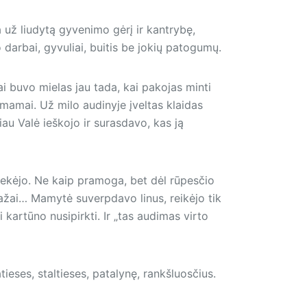
už liudytą gyvenimo gėrį ir kantrybę,
darbai, gyvuliai, buitis be jokių patogumų.
ai buvo mielas jau tada, kai pakojas minti
mamai. Už milo audinyje įveltas klaidas
u Valė ieškojo ir surasdavo, kas ją
štekėjo. Ne kaip pramoga, bet dėl rūpesčio
ažai… Mamytė suverpdavo linus, reikėjo tik
i kartūno nusipirkti. Ir „tas audimas virto
tieses, staltieses, patalynę, rankšluosčius.