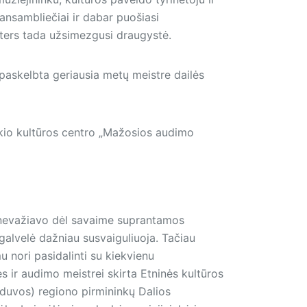
ansambliečiai ir dabar puošiasi
moters tada užsimezgusi draugystė.
 paskelbta geriausia metų meistre dailės
iškio kultūros centro „Mažosios audimo
 nevažiavo dėl savaime suprantamos
r galvelė dažniau susvaiguliuoja. Tačiau
u nori pasidalinti su kiekvienu
s ir audimo meistrei skirta Etninės kultūros
ūduvos) regiono pirmininkų Dalios