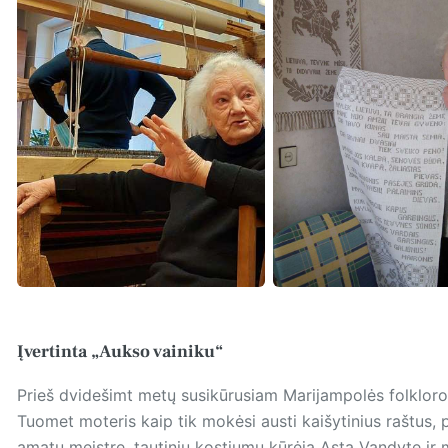
Įvertinta „Aukso vainiku“
Prieš dvidešimt metų susikūrusiam Marijampolės folkloro k
Tuomet moteris kaip tik mokėsi austi kaišytinius raštus, p
amatų meistre, tautinių kostiumų kūrėja Asta Vandyte ir m