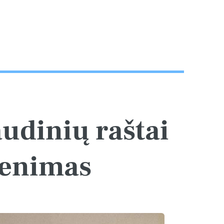
audinių raštai
venimas