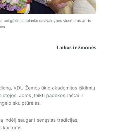
ka bei gėlėmis aplankė savivaldybės vicemeras Joris
nės
Laikas ir žmonės
dieną, VDU Žemės ūkio akademijos iškilmių
ėtojos. Joms įteikti padėkos raštai ir
ngelo skulptūrėlės.
ą indėlį saugant senąsias tradicijas,
ms kartoms.