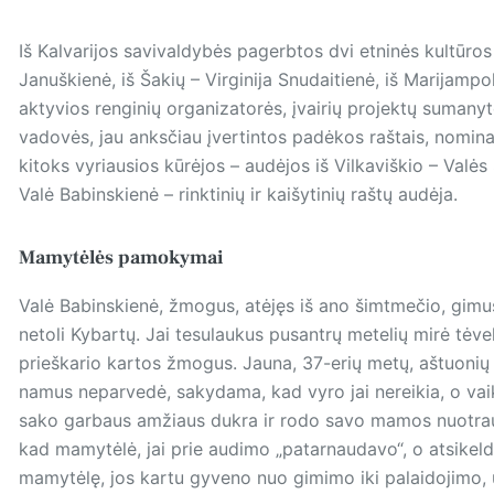
Iš Kalvarijos savivaldybės pagerbtos dvi etninės kultūr
Januškienė, iš Šakių – Virginija Snudaitienė, iš Marijampo
aktyvios renginių organizatorės, įvairių pro­jektų sumany
vadovės, jau anksčiau įvertintos padėkos raštais, nomina
kitoks vyriausios kūrėjos – audėjos iš Vilkaviškio – Val
Valė Babinskienė – rinktinių ir kaišytinių raštų audėja.
Mamytėlės pamokymai
Valė Babinskienė, žmogus, atėjęs iš ano šimtmečio, gimus
netoli Kybartų. Jai tesulaukus pusantrų metelių mirė tėveli
prieškario kartos žmogus. Jauna, 37-erių metų, aštuonių
namus neparvedė, sakydama, kad vyro jai nereikia, o va
sako garbaus amžiaus dukra ir rodo savo mamos nuotrauką
kad mamytėlė, jai prie audimo „patarnaudavo“, o atsikeldami
mamytėlę, jos kartu gyveno nuo gimimo iki palaidojimo