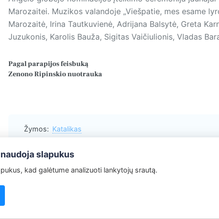
Marozaitei. Mu­zikos valandoje „Viešpatie, mes esame l
Marozaitė, Irina Tautkuvienė, Adrijana Balsytė, Greta Ka
Juzukonis, Karolis Bauža, Sigitas Vaičiulionis, Vladas Ba
Pagal parapijos
feisbuką
Zenono Ripinskio nuotrauka
Žymos:
Katalikas
 naudoja slapukus
ukus, kad galėtume analizuoti lankytojų srautą.
Redakcija