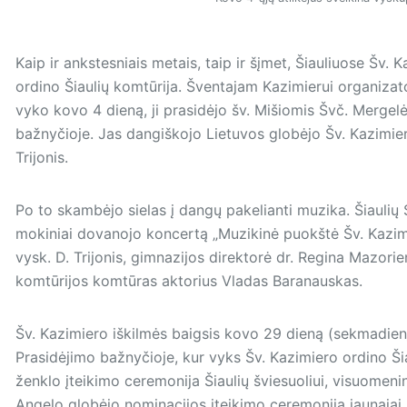
Kaip ir ankstesniais metais, taip ir šįmet, Šiauliuose Šv.
ordino Šiaulių komtūrija. Šventajam Kazimierui organizato
vyko kovo 4 dieną, ji prasidėjo šv. Mišiomis Švč. Mergel
bažnyčioje. Jas dangiškojo Lietuvos globėjo Šv. Kazimie
Trijonis.
Po to skambėjo sielas į dangų pakelianti muzika. Šiauli
mokiniai dovanojo koncertą „Muzikinė puokštė Šv. Kazimi
vysk. D. Trijonis, gimnazijos direktorė dr. Regina Mazorie
komtūrijos komtūras aktorius Vladas Baranauskas.
Šv. Kazimiero iškilmės baigsis kovo 29 dieną (sekmadienį
Prasidėjimo bažnyčioje, kur vyks Šv. Kazimiero ordino Šia
ženklo įteikimo ceremonija Šiaulių šviesuoliui, visuomenin
Angelo globėjo nominacijos įteikimo ceremonija jaunajai Š