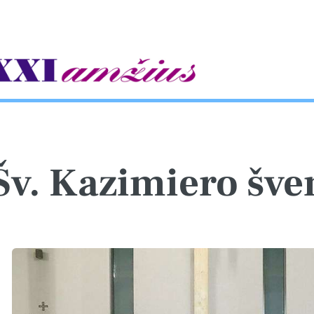
gle
Šv. Kazimiero šve