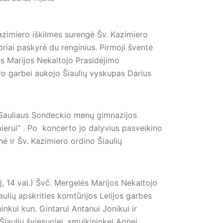
 Kazimiero iškilmes surengė Šv. Kazimiero
riai paskyrė du renginius. Pirmoji šventė
ės Marijos Nekaltojo Prasidėjimo
ro garbei aukojo Šiaulių vyskupas Darius
ų Sauliaus Sondeckio menų gimnazijos
erui“ . Po koncerto jo dalyvius pasveikino
nė ir Šv. Kazimiero ordino Šiaulių
, 14 val.) Švč. Mergelės Marijos Nekaltojo
ulių apskrities komtūrijos Lelijos garbės
inkui kun. Gintarui Antanui Jonikui ir
iaulių šviesuolei, smuikininkei Agnei