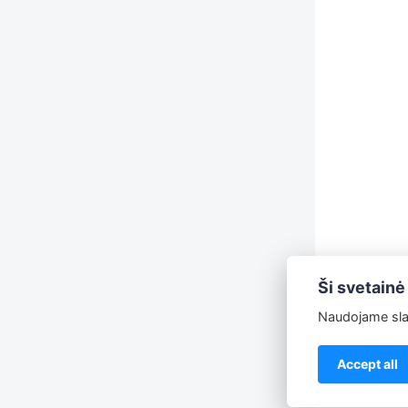
Ši svetainė
Naudojame slap
Accept all