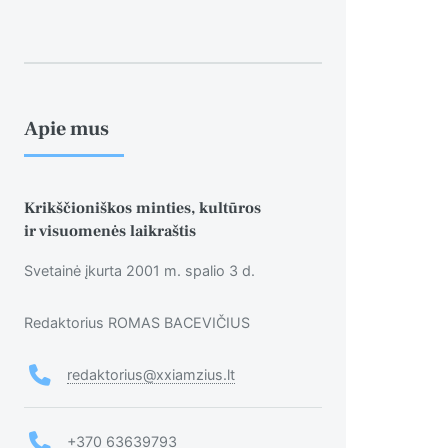
Apie mus
Krikščioniškos minties, kultūros
ir visuomenės laikraštis
Svetainė įkurta 2001 m. spalio 3 d.
Redaktorius ROMAS BACEVIČIUS
redaktorius@xxiamzius.lt
+370 63639793