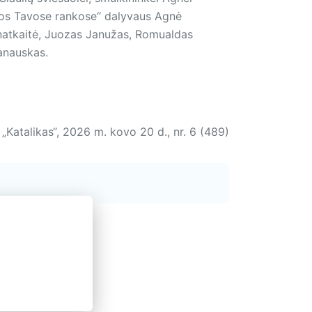
yros Tavose rankose“ dalyvaus Agnė
rnatkaitė, Juozas Janužas, Romualdas
ranauskas.
„Katalikas“, 2026 m. kovo 20 d., nr. 6 (489)