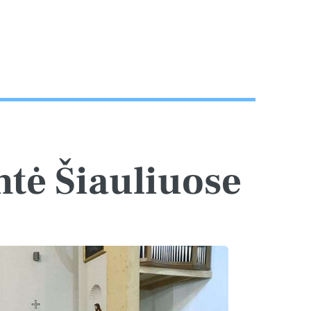
ntė Šiauliuose