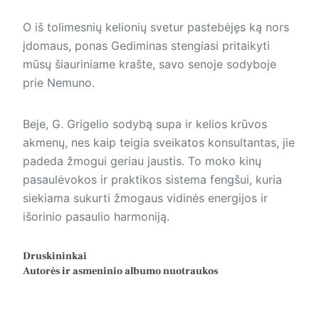
O iš tolimesnių kelionių svetur pastebėjęs ką nors
įdomaus, ponas Gediminas stengiasi pritaikyti
mūsų šiauriniame krašte, savo senoje sodyboje
prie Nemuno.
Beje, G. Grigelio sodybą supa ir kelios krūvos
akmenų, nes kaip teigia sveikatos konsultantas, jie
padeda žmogui geriau jaustis. To moko kinų
pasaulėvokos ir praktikos sistema fengšui, kuria
siekiama sukurti žmogaus vidinės energijos ir
išorinio pasaulio harmoniją.
Druskininkai
Autorės ir asmeninio albumo nuotraukos