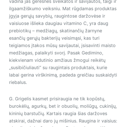
vadina jas geresnės sveikatos ir savijautos, taigi ir
ilgaamžiškumo veiksniu. Mat rūgdamas produktas
įgyja gerųjų savybių, raugintose daržovėse ir
vaisiuose išlieka daugiau vitamino C, yra daug
prebiotikų – medžiagų, skatinančių žarnyne
esančių gerųjų bakterijų veisimąsi, kas turi
teigiamos įtakos mūsų savijautai, įsisavinti maisto
medžiagas, palaikyti svorį. Pasak Gedimino,
kiekvienam vidutinio amžiaus žmogui reikėtų
„susibičiuliauti“ su raugintais produktais, kurie
labai gerina virškinimą, padeda greičiau suskaidyti
riebalus.
G. Grigelis kasmet prisiraugia ne tik kopūstų,
burokėlių, agurkų, bet ir obuolių, moliūgų, cukinijų,
kininių barstučių. Kartais raugia šias daržoves
atskirai, dažnai daro jų mišinius. Raugina ir vaisius: