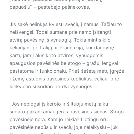
papuošiu“, – pastebėjo pašnekovas.
Jis sakė nelinkęs kviesti svečių į namus. Tačiau to
neišvengsi. Todėl sumanė prie namo įsirengti
atvirą pavėsinę iš vynuogių. Tokia mintis kilo
keliaujant po Italiją ir Prancūziją, kur daugybę
kartų jam į akis krito atviros, vynuogėmis
apaugusios pavėsinės be stogo – gražu, lengvai
pastatoma ir funkcionalu. Prieš šešetą metų įgręžė
į žemę aštuonis pavėsinės kuoliukus, vėliau prie
kiekvieno susodino po dvi vynuoges.
„Jos neblogai įsikerojo ir šiltuoju metų laiku
sudaro pakankamai geras pavėsinės sienas. Stogo
pavėsinėje nėra. Kam jo reikia? Lietingu oru
pavėsinėje nebūsiu ir svečių joje nelaikysiu – juk