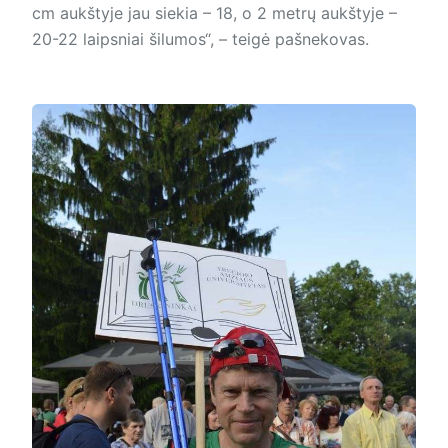
cm aukštyje jau siekia – 18, o 2 metrų aukštyje –
20-22 laipsniai šilumos“, – teigė pašnekovas.