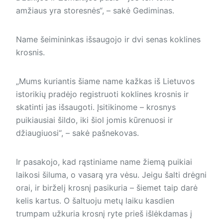
amžiaus yra storesnės“, – sakė Gediminas.
Name šeimininkas išsaugojo ir dvi senas koklines
krosnis.
„Mums kuriantis šiame name kažkas iš Lietuvos
istorikių pradėjo registruoti koklines krosnis ir
skatinti jas išsaugoti. Įsitikinome – krosnys
puikiausiai šildo, iki šiol jomis kūrenuosi ir
džiaugiuosi“, – sakė pašnekovas.
Ir pasakojo, kad rąstiniame name žiemą puikiai
laikosi šiluma, o vasarą yra vėsu. Jeigu šalti drėgni
orai, ir birželį krosnį pasikuria – šiemet taip darė
kelis kartus. O šaltuoju metų laiku kasdien
trumpam užkuria krosnį ryte prieš išlėkdamas į