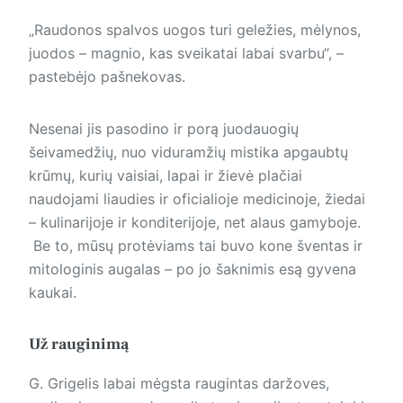
„Raudonos spalvos uogos turi geležies, mėlynos,
juodos – magnio, kas sveikatai labai svarbu“, –
pastebėjo pašnekovas.
Nesenai jis pasodino ir porą juodauogių
šeivamedžių, nuo viduramžių mistika apgaubtų
krūmų, kurių vaisiai, lapai ir žievė plačiai
naudojami liaudies ir oficialioje medicinoje, žiedai
– kulinarijoje ir konditerijoje, net alaus gamyboje.
Be to, mūsų protėviams tai buvo kone šventas ir
mitologinis augalas – po jo šaknimis esą gyvena
kaukai.
Už rauginimą
G. Grigelis labai mėgsta raugintas daržoves,