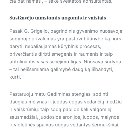
čia pat namas“, – sakė sveikatos konsultantas.
Susižavėjo tamsiomis uogomis ir vaisiais
Pasak G. Grigelio, pagrindinis gyvenimo nuosavoje
sodyboje privalumas yra pastovi būtinybė ką nors
daryti, nepaliaujamas kūrybinis procesas,
priverčiantis dirbti smegenis ir raumenis ir taip
atitolinantis visas senėjimo ligas. Nuosava sodyba
– tai neišsemiama galimybė daug ką išbandyti,
kurti.
Pastaruoju metu Gediminas stengiasi sodinti
daugiau mėlynas ir juodas uogas vedančių medžių
ir vaiskrūmių: taip sodą papildė keli valgomieji
sausmedžiai, juodosios aronijos, juodos, mėlynos
ir violetinės spalvos uogas vedantys šermukšniai.