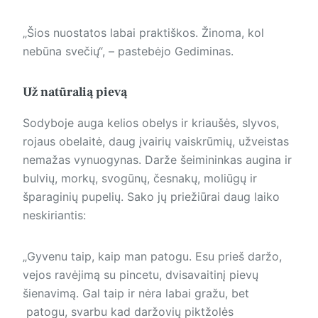
„Šios nuostatos labai praktiškos. Žinoma, kol
nebūna svečių“, – pastebėjo Gediminas.
Už natūralią pievą
Sodyboje auga kelios obelys ir kriaušės, slyvos,
rojaus obelaitė, daug įvairių vaiskrūmių, užveistas
nemažas vynuogynas. Darže šeimininkas augina ir
bulvių, morkų, svogūnų, česnakų, moliūgų ir
šparaginių pupelių. Sako jų priežiūrai daug laiko
ne­ski­rian­tis:
„Gyvenu taip, kaip man patogu. Esu prieš daržo,
vejos ravėjimą su pincetu, dvisavaitinį pievų
šienavimą. Gal taip ir nėra labai gražu, bet
patogu, svarbu kad daržovių piktžolės