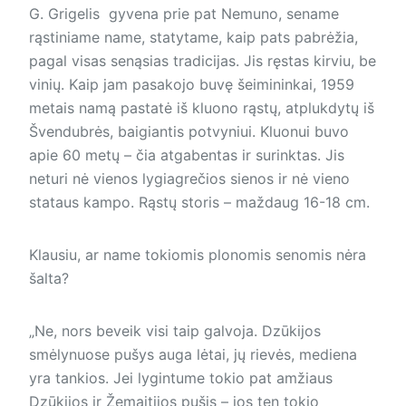
G. Grigelis gyvena prie pat Nemuno, sename
rąstiniame name, statytame, kaip pats pabrėžia,
pagal visas senąsias tradicijas. Jis ręstas kirviu, be
vinių. Kaip jam pasakojo buvę šeimininkai, 1959
metais namą pastatė iš kluono rąstų, atplukdytų iš
Švendubrės, baigiantis potvyniui. Kluonui buvo
apie 60 metų – čia atgabentas ir surinktas. Jis
neturi nė vienos lygiagrečios sienos ir nė vieno
stataus kampo. Rąstų storis – maždaug 16-18 cm.
Klausiu, ar name tokiomis plonomis senomis nėra
šalta?
„Ne, nors beveik visi taip galvoja. Dzūkijos
smėlynuose pušys auga lėtai, jų rievės, mediena
yra tankios. Jei lygintume tokio pat amžiaus
Dzūkijos ir Žemaitijos pušis – jos ten tokio