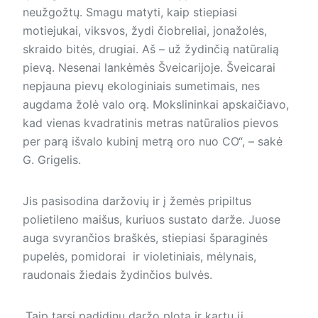
neužgožtų. Smagu matyti, kaip stiepiasi
motiejukai, viksvos, žydi čiobreliai, jonažolės,
skraido bitės, drugiai. Aš – už žydinčią natūralią
pievą. Nesenai lankėmės Šveicarijoje. Šveicarai
nepjauna pievų ekologiniais sumetimais, nes
augdama žolė valo orą. Moks­li­nin­kai apskaičiavo,
kad vienas kvad­ratinis metras natūralios pievos
per parą išvalo kubinį metrą oro nuo CO“, – sakė
G. Grigelis.
Jis pasisodina daržovių ir į žemės pripiltus
polietileno maišus, kuriuos sustato darže. Juose
auga svyrančios braškės, stiepiasi šparaginės
pupelės, pomidorai ir violetiniais, mėlynais,
raudonais žiedais žydinčios bulvės.
„Taip tarsi padidinu daržo plotą ir kartu jį