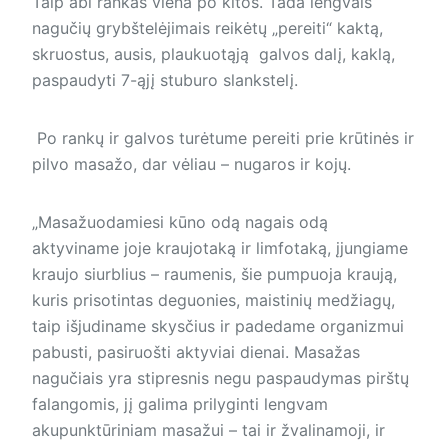
Taip abi rankas viena po kitos. Tada lengvais
nagučių grybštelėjimais reikėtų „pereiti“ kaktą,
skruostus, ausis, plaukuotąją galvos dalį, kaklą,
paspaudyti 7-ąjį stuburo slankstelį.
Po rankų ir galvos turėtume pereiti prie krūtinės ir
pilvo masažo, dar vėliau – nugaros ir kojų.
„Masažuodamiesi kūno odą nagais odą
aktyviname joje kraujotaką ir limfotaką, įjungiame
kraujo siurblius – raumenis, šie pumpuoja kraują,
kuris prisotintas deguonies, maistinių medžiagų,
taip išjudiname skysčius ir padedame organizmui
pabusti, pasiruošti aktyviai dienai. Masažas
nagučiais yra stipresnis negu paspaudymas pirštų
falangomis, jį galima prilyginti lengvam
akupunktūriniam masažui – tai ir žvalinamoji, ir