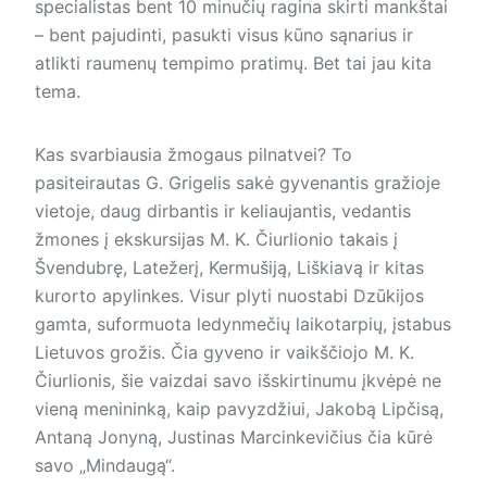
specialistas bent 10 minučių ragina skirti mankštai
– bent pajudinti, pasukti visus kūno sąnarius ir
atlikti raumenų tempimo pratimų. Bet tai jau kita
tema.
Kas svarbiausia žmogaus pilnat­vei? To
pasiteirautas G. Grigelis sakė gyvenantis gražioje
vietoje, daug dirbantis ir keliaujantis, vedantis
žmones į ekskursijas M. K. Čiurlionio takais į
Švendubrę, Latežerį, Kermušiją, Liškiavą ir kitas
kurorto apylinkes. Visur plyti nuostabi Dzūkijos
gamta, suformuota ledynmečių laikotarpių, įstabus
Lietuvos grožis. Čia gyveno ir vaikščiojo M. K.
Čiurlionis, šie vaizdai savo išskirtinumu įkvėpė ne
vieną menininką, kaip pavyzdžiui, Jakobą Lipčisą,
Antaną Jonyną, Justinas Marcinkevičius čia kūrė
savo „Mindaugą“.