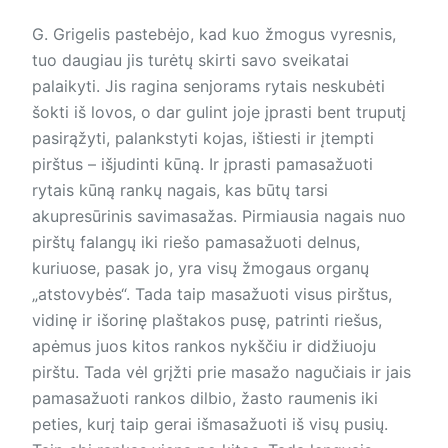
G. Grigelis pastebėjo, kad kuo žmogus vyresnis,
tuo daugiau jis turėtų skirti savo sveikatai
palaikyti. Jis ragina senjorams rytais neskubėti
šokti iš lovos, o dar gulint joje įprasti bent truputį
pasirąžyti, palankstyti kojas, ištiesti ir įtempti
pirštus – išjudinti kūną. Ir įprasti pamasažuoti
rytais kūną rankų nagais, kas būtų tarsi
akupresūrinis savimasažas. Pirmiausia nagais nuo
pirštų falangų iki riešo pamasažuoti delnus,
kuriuose, pasak jo, yra visų žmogaus organų
„atstovybės“. Tada taip masažuoti visus pirštus,
vidinę ir išorinę plaštakos pusę, patrinti riešus,
apėmus juos kitos rankos nykščiu ir didžiuoju
pirštu. Tada vėl grįžti prie masažo nagučiais ir jais
pamasažuoti rankos dilbio, žasto raumenis iki
peties, kurį taip gerai išmasažuoti iš visų pusių.