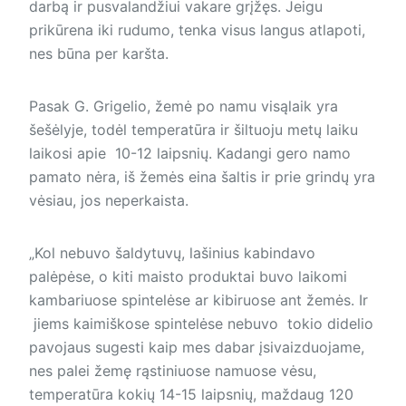
darbą ir pusvalandžiui vakare grįžęs. Jeigu
prikūrena iki rudumo, tenka visus langus atlapoti,
nes būna per karšta.
Pasak G. Grigelio, žemė po namu visąlaik yra
šešėlyje, todėl temperatūra ir šiltuoju metų laiku
laikosi apie 10-12 laipsnių. Kadangi gero namo
pamato nėra, iš žemės eina šaltis ir prie grindų yra
vėsiau, jos neperkaista.
„Kol nebuvo šaldytuvų, lašinius kabindavo
palėpėse, o kiti maisto produktai buvo laikomi
kambariuose spintelėse ar kibiruose ant žemės. Ir
jiems kaimiškose spintelėse nebuvo tokio didelio
pavojaus sugesti kaip mes dabar įsivaizduojame,
nes palei žemę rąstiniuose namuose vėsu,
temperatūra kokių 14-15 laipsnių, maždaug 120