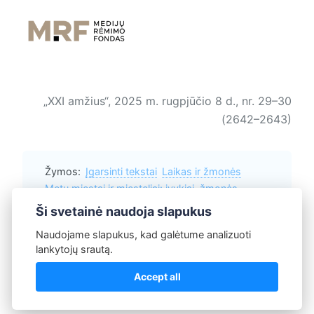
„XXI amžius“, 2025 m. rugpjūčio 8 d., nr. 29–30
(2642–2643)
Žymos:
Įgarsinti tekstai
Laikas ir žmonės
Metų miestai ir miesteliai: įvykiai, žmonės,
istorija
Ši svetainė naudoja slapukus
Naudojame slapukus, kad galėtume analizuoti
lankytojų srautą.
Daiva Červokienė
Accept all