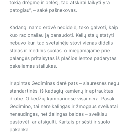
tokią drėgmę ir pelėsį, tad atskirai laikyti yra
patogiau“, – sakė pašnekovas.
Kadangi namo erdvė nedidelė, teko galvoti, kaip
kuo racionaliau ją panaudoti. Kelių stalų statyti
nebuvo kur, tad svetainėje stovi vienas didelis
stalas ir medinis suolas, o miegamajame prie
palangės pritaisytas iš plačios lentos padarytas
pakeliamas staliukas.
Ir spintas Gediminas darė pats – siauresnes negu
standartinės, iš kadagių kamienų ir aptrauktas
drobe. O kėdžių kambariuose visai nėra. Pasak
Gedimino, tai nereikalingas ir žmogaus sveikatai
nenaudingas, net žalingas baldas – sveikiau
pastovėti ar atsigulti. Kartais prisėsti ir suolo
pakanka.