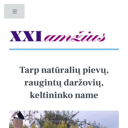
Toggle
Tarp natūralių pievų,
raugintų daržovių,
keltininko name