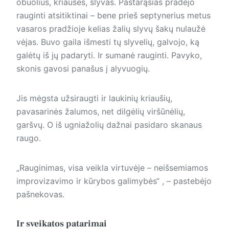
obuolius, kriaušes, slyvas. Pastarąsias pradėjo
rauginti atsitiktinai – bene prieš septynerius metus
vasaros pradžioje kelias žalių slyvų šakų nulaužė
vėjas. Buvo gaila išmesti tų slyvelių, galvojo, ką
galėtų iš jų padaryti. Ir sumanė rauginti. Pavyko,
skonis gavosi panašus į alyvuogių.
Jis mėgsta užsiraugti ir laukinių kriaušių,
pavasarinės žalumos, net dilgėlių viršūnėlių,
garšvų. O iš ugniažolių dažnai pasidaro skanaus
raugo.
„Rauginimas, visa veikla virtuvėje – neišsemiamos
improvizavimo ir kūrybos galimybės“ , – pastebėjo
pašnekovas.
Ir sveikatos patarimai