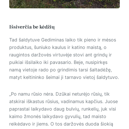
Išsiverčia be kėdžių
Tad šaldytuve Gediminas laiko tik pieno ir mėsos
produktus, šuniuko kaulus ir katino maistą, o
raugintos daržovės virtuvėje stovi ant grindų ir
puikiai išsilaiko iki pavasario. Beje, nusipirkęs
namą vietoje rado po grindimis tarsi šaltadėžę,
matyt keltininko šeimai ji tarnavo vietoj šaldytuvo.
„Po namu rūsio nėra. Dzūkai neturėjo rūsių, tik
atskirai iškastus rūsius, vadinamus kapčius. Juose
paprastai laikydavo daug bulvių, runkelių, juk visi
kaimo žmonės laikydavo gyvulių, tad maisto
reikėdavo ir jiems. O tos daržovės duoda šiokią