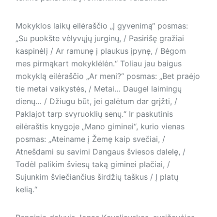
Mokyklos laikų eilėraščio „Į gyvenimą“ posmas:
„Su puokšte vėlyvųjų jurginų, / Pasirišę gražiai
kaspinėlį / Ar ramunę į plaukus įpynę, / Bėgom
mes pirmąkart mokyklėlėn.“ Toliau jau baigus
mokyklą eilėraščio „Ar meni?“ posmas: „Bet praėjo
tie metai vaikystės, / Metai… Daugel laimingų
dienų… / Džiugu būt, jei galėtum dar grįžti, /
Paklajot tarp svyruoklių senų.“ Ir paskutinis
eilėraštis knygoje „Mano giminei“, kurio vienas
posmas: „Ateiname į Žemę kaip svečiai, /
Atnešdami su savimi Dangaus šviesos dalelę, /
Todėl palikim šviesų taką giminei plačiai, /
Sujunkim šviečiančius širdžių taškus / Į platų
kelią.“