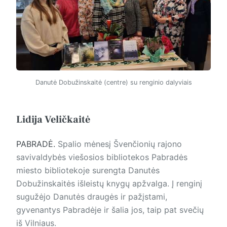
Danutė Dobužinskaitė (centre) su renginio dalyviais
Lidija Veličkaitė
PABRADĖ.
Spalio mėnesį Švenčionių rajono
savivaldybės viešosios bibliotekos Pabradės
miesto bibliotekoje surengta Danutės
Dobužinskaitės išleistų knygų apžvalga. Į renginį
sugužėjo Danutės draugės ir pažįstami,
gyvenantys Pabradėje ir šalia jos, taip pat svečių
iš Vilniaus.