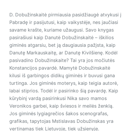
D. Dobužinskaitė pirmiausia pasidžiaugė atvykusi į
Pabradę ir pasijutusi, kaip vaikystėje, nes jaučiasi
savame krašte, kuriame užaugusi. Savo knygas
pasirašiusi kaip Danutė Dobužinskaitė – iškilios
giminės atgarsiu, bet ją daugiausia pažįsta, kaip
Danutę Markauskaitę, ar Danutę Kivilšienę. Kodėl
pasivadino Dobužinskaite? Tai yra jos močiutės
Konstancijos pavardė. Mamytė Dobužinskaitė
kilusi iš garbingos didikų giminės ir buvusi gana
turtinga. Jos giminės moterys, kaip teigia autorė,
labai stiprios. Todėl ir pasirinko šią pavardę. Kaip
kūrybinį vardą pasirinkusi Nika savo mamos
Veronikos garbei, kaip šviesos ir meilės ženklą.
Jos giminės lygiagrečios šakos scenografas,
grafikas, tapytojas Mstislavas Dobužinskas yra
vertinamas tiek Lietuvoje, tiek užsienyje.