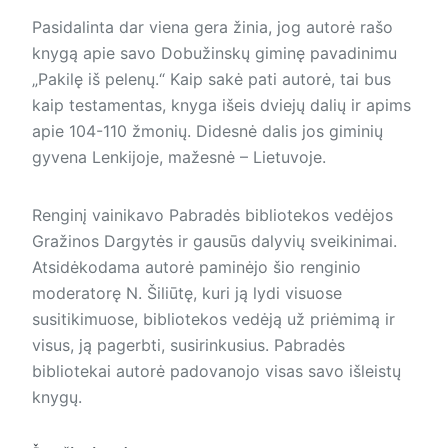
Pasidalinta dar viena gera žinia, jog autorė rašo
knygą apie savo Dobužinskų giminę pavadinimu
„Pakilę iš pelenų.“ Kaip sakė pati autorė, tai bus
kaip testamentas, knyga išeis dviejų dalių ir apims
apie 104-110 žmonių. Didesnė dalis jos giminių
gyvena Lenkijoje, mažesnė – Lietuvoje.
Renginį vainikavo Pabradės bibliotekos vedėjos
Gražinos Dargytės ir gausūs dalyvių sveikinimai.
Atsidėkodama autorė paminėjo šio renginio
moderatorę N. Šiliūtę, kuri ją lydi visuose
susitikimuose, bibliotekos vedėją už priėmimą ir
visus, ją pagerbti, susirinkusius. Pabradės
bibliotekai autorė padovanojo visas savo išleistų
knygų.