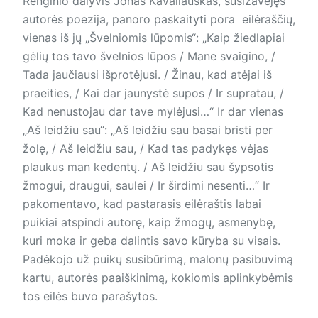
Renginio dalyvis Jonas Kavaliauskas, susižavėjęs
autorės poezija, panoro paskaityti pora eilėraščių,
vienas iš jų „Švelniomis lūpomis“: „Kaip žiedlapiai
gėlių tos tavo švelnios lūpos / Mane svaigino, /
Tada jaučiausi išprotėjusi. / Žinau, kad atėjai iš
praeities, / Kai dar jaunystė supos / Ir supratau, /
Kad nenustojau dar tave mylėjusi…“ Ir dar vienas
„Aš leidžiu sau“: „Aš leidžiu sau basai bristi per
žolę, / Aš leidžiu sau, / Kad tas padykęs vėjas
plaukus man kedentų. / Aš leidžiu sau šypsotis
žmogui, draugui, saulei / Ir širdimi nesenti…“ Ir
pakomentavo, kad pastarasis eilėraštis labai
puikiai atspindi autorę, kaip žmogų, asmenybę,
kuri moka ir geba dalintis savo kūryba su visais.
Padėkojo už puikų susibūrimą, malonų pasibuvimą
kartu, autorės paaiškinimą, kokiomis aplinkybėmis
tos eilės buvo parašytos.