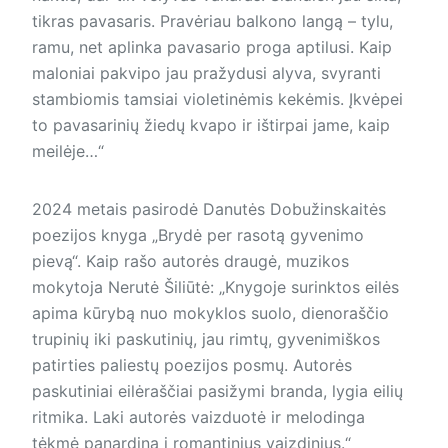
tikras pavasaris. Pravėriau balkono langą – tylu,
ramu, net aplinka pavasario proga aptilusi. Kaip
maloniai pakvipo jau pražydusi alyva, svyranti
stambiomis tamsiai violetinėmis kekėmis. Įkvėpei
to pavasarinių žiedų kvapo ir ištirpai jame, kaip
meilėje…“
2024 metais pasirodė Danutės Dobužins­kaitės
poezijos knyga „Brydė per rasotą gyvenimo
pievą“. Kaip rašo autorės draugė, muzikos
mokytoja Nerutė Šiliūtė: „Knygoje surinktos eilės
apima kūrybą nuo mokyklos suolo, dienoraščio
trupinių iki paskutinių, jau rimtų, gyvenimiškos
patirties paliestų poezijos posmų. Autorės
paskutiniai eilėraščiai pasižymi branda, lygia eilių
ritmika. Laki autorės vaizduotė ir melodinga
tėkmė panardina į romantinius vaizdinius.“