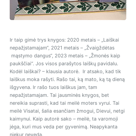
Ir taip gimė trys knygos: 2020 metais – „Laiškai
nepažįstamajam“, 2021 metais – „Žvaigždėtas
mąstymo dangus“, 2023 metais – „Žmonės kaip
paukščiai“. Jos visos parašytos laiškų pavidalu.
Kodėl laiškai? – klausia autorė. Ir atsako, kad tik
laiškus moka rašyti. Rašo tai, ką mato, ką tą dieną
išgyvena. Ir rašo tuos laiškus jam, tam
nepažįstamajam. Tai jausminės knygos, bet
nereikia suprasti, kad tai meilė moters vyrui. Tai
meilė Visatai, šalia esančiam žmogui, Dievui, netgi
kaimynui. Kaip autorė sako – meilė, ta varomoji
jėga, kuri mus veda per gyvenimą. Neapykanta
niekur neveda.