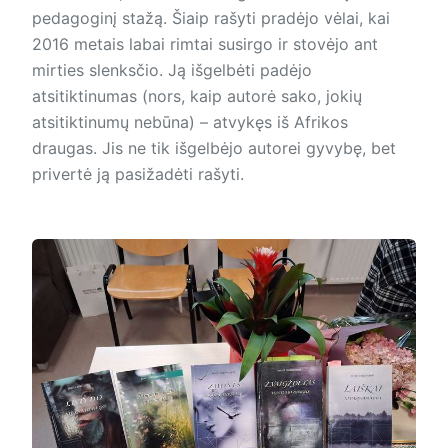
pedagoginį stažą. Šiaip rašyti pradėjo vėlai, kai
2016 metais labai rimtai susirgo ir stovėjo ant
mirties slenksčio. Ją išgelbėti padėjo
atsitiktinumas (nors, kaip autorė sako, jokių
atsitiktinumų nebūna) – atvykęs iš Afrikos
draugas. Jis ne tik išgelbėjo autorei gyvybę, bet
privertė ją pasižadėti rašyti.