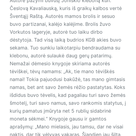
Autorė pažymi buvusį Joniškio kleboną kun.
Česlovą Kavaliauską, kuris iš graikų kalbos vertė
Šventąjį Raštą. Autorės mamos brolis ir sesuo
buvo partizanai, kalėjo kalėjime. Brolis žuvo
Vorkutos lageryje, autorė tuo laiku dirbo
dėstytoja. Tad visą laiką budrios KGB akies buvo
sekama. Tuo sunkiu laikotarpiu bendraudama su
klebonu, autorė sulaukė daug gerų patarimų.
Nemažai dėmesio knygoje skiriama autorės
tėviškei, tėvų namams: „Ak, tie mano tėviškės
namai! Tokia pajuodusi bakūžė, tas mano gimtasis
namas, bet ant savo žemės rėžio pastatytas. Koks
išdidus buvo tėvelis, kad pagaliau turi savo žemės
šmotelį, turi savo namus, savo rankomis statytus, į
kurių pamatus įmūryta net 5 rublių sidabrinė
moneta sėkmei.“ Knygoje gausu ir gamtos
aprašymų: „Mano mielasis, jau tamsu, dar ne visai
naktis, dar tik vėlyvas vakaras. Šiandien jau šilta,