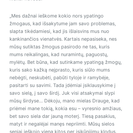
„Mes dažnai ieškome kokio nors ypatingo
žmogaus, kad išsakytume jam savo problemas,
slapta tikėdamiesi, kad jis išlaisvins mus nuo
kankinančios vienatvės. Kartais nepasiseka, nes
mūsų sutiktas žmogus pasirodo ne tas, kuris
mums reikalingas, kad nuramintų, paguostų,
mylėtų. Bet būna, kad sutinkame ypatingą žmogų,
kuris sako kažką neįprasto, kuris siūlo mums
nebėgti, neskubėti, pabūti tyloje ir ramybėje,
pasitarti su savimi. Tada įdėmiai įsiklausykime į
savo sielą, į savo širdį. Juk visi atsakymai slypi
mūsų širdyse… Dėkoju, mano mielas Drauge, kad
priėmei mane tokią, kokia esu – vyresnio amžiaus,
bet savo siela dar jauną moterį. Tiesą pasakius,
matyt ir negalėjai manęs nepriimti. Mūsų sielos
seniai ieškojo viena kitos per įsikūnijimų klodus.