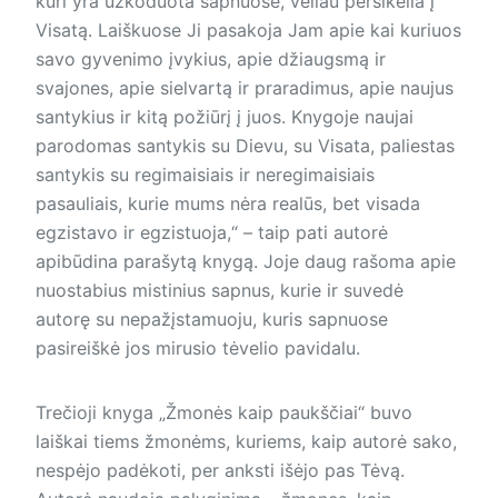
kuri yra užkoduota sapnuose, vėliau persikelia į
Visatą. Laiškuose Ji pasakoja Jam apie kai kuriuos
savo gyvenimo įvykius, apie džiaugsmą ir
svajones, apie sielvartą ir praradimus, apie naujus
santykius ir kitą požiūrį į juos. Knygoje naujai
parodomas santykis su Dievu, su Visata, paliestas
santykis su regimaisiais ir neregimaisiais
pasauliais, kurie mums nėra realūs, bet visada
egzistavo ir egzistuoja,“ – taip pati autorė
apibūdina parašytą knygą. Joje daug rašoma apie
nuostabius mistinius sapnus, kurie ir suvedė
autorę su nepažįstamuoju, kuris sapnuose
pasireiškė jos mirusio tėvelio pavidalu.
Trečioji knyga „Žmonės kaip paukščiai“ buvo
laiškai tiems žmonėms, kuriems, kaip autorė sako,
nespėjo padėkoti, per anksti išėjo pas Tėvą.