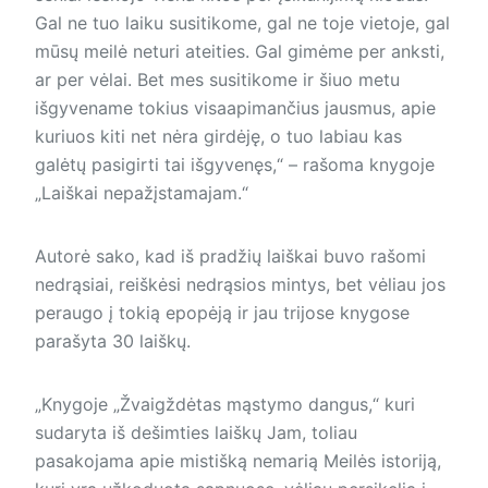
Gal ne tuo laiku susitikome, gal ne toje vietoje, gal
mūsų meilė neturi ateities. Gal gimėme per anksti,
ar per vėlai. Bet mes susitikome ir šiuo metu
išgyvename tokius visaapimančius jausmus, apie
kuriuos kiti net nėra girdėję, o tuo labiau kas
galėtų pasigirti tai išgyvenęs,“ – rašoma knygoje
„Laiškai nepažįstamajam.“
Autorė sako, kad iš pradžių laiškai buvo rašomi
nedrąsiai, reiškėsi nedrąsios mintys, bet vėliau jos
peraugo į tokią epopėją ir jau trijose knygose
parašyta 30 laiškų.
„Knygoje „Žvaigždėtas mąstymo dangus,“ kuri
sudaryta iš dešimties laiškų Jam, toliau
pasakojama apie mistišką nemarią Meilės istoriją,