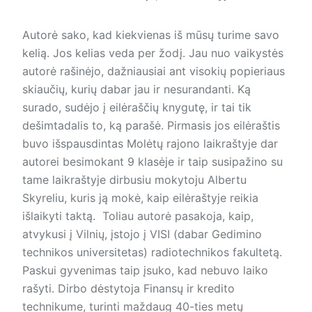
Autorė sako, kad kiekvienas iš mūsų turime savo
kelią. Jos kelias veda per žodį. Jau nuo vaikystės
autorė rašinėjo, dažniausiai ant visokių popieriaus
skiaučių, kurių dabar jau ir nesurandanti. Ką
surado, sudėjo į eilėraščių knygutę, ir tai tik
dešimtadalis to, ką parašė. Pirmasis jos eilėraštis
buvo išspausdintas Molėtų rajono laikraštyje dar
autorei besimokant 9 klasėje ir taip susipažino su
tame laikraštyje dirbusiu mokytoju Albertu
Skyreliu, kuris ją mokė, kaip eilėraštyje reikia
išlaikyti taktą. Toliau autorė pasakoja, kaip,
atvykusi į Vilnių, įstojo į VISI (dabar Gedimino
technikos universitetas) radiotechnikos fakultetą.
Paskui gyvenimas taip įsuko, kad nebuvo laiko
rašyti. Dirbo dėstytoja Finansų ir kredito
technikume, turinti maždaug 40-ties metų