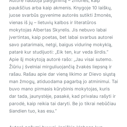
Autorė naudoja palyginimą – žmones, kaip
paukščius arba kaip akmenis. Knygoje 10 laiškų,
juose svarbūs gyvenime autorės sutikti žmonės,
vienas iš jų – lietuvių kalbos ir literatūros
mokytojas Albertas Skyrelis. Jis nebuvo labai
įvertintas, kaip poetas, bet labai svarbus autorei
savo patarimais, netgi, baigus vidurinę mokyklą,
patarė kur studijuoti: „Eik ten, kur veda širdis.“
Apie šį mokytoją autorė rašo: „Jau visai sutemo.
Žiūriu į švelniai mirguliuojančią žvakės liepsną ir
rašau. Rašau apie dar vieną likimo ar Dievo siųstą
man žmogų, atiduodama pagarbą jo atminimui. Tai
buvo mano pirmasis kūrybinis mokytojas, kuris
dar tada, jaunystėje, pasakė, kad privalau rašyti ir
parodė, kaip reikia tai daryti. Be jo tikrai nebūčiau
šiandien tuo, kas esu.“