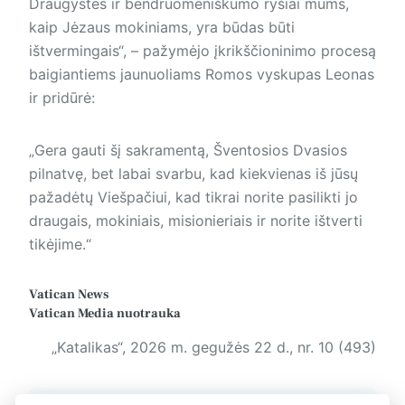
Draugystės ir bendruomeniškumo ryšiai mums,
kaip Jėzaus mokiniams, yra būdas būti
ištvermingais“, – pažymėjo įkrikščioninimo procesą
baigian­tiems jaunuoliams Romos vyskupas Leonas
ir pridūrė:
„Gera gauti šį sakramentą, Šven­tosios Dvasios
pilnatvę, bet labai svarbu, kad kiekvienas iš jūsų
pažadėtų Viešpačiui, kad tikrai norite pasilikti jo
draugais, mokiniais, misionieriais ir norite ištverti
tikėjime.“
Vatican News
Vatican Media
nuotrauka
„Katalikas“, 2026 m. gegužės 22 d., nr. 10 (493)