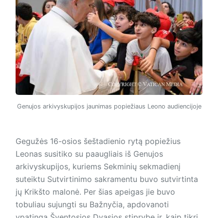
Genujos arkivyskupijos jaunimas popiežiaus Leono audiencijoje
Gegužės 16-osios šeštadienio rytą popiežius
Leonas susitiko su paaugliais iš Genujos
arkivyskupijos, kuriems Sekminių sekmadienį
suteiktu Sutvirtinimo sakramentu buvo sutvirtinta
jų Krikšto malonė. Per šias apeigas jie buvo
tobuliau sujungti su Bažnyčia, apdovanoti
ypatinga Šventosios Dvasios stiprybe ir, kaip tikri