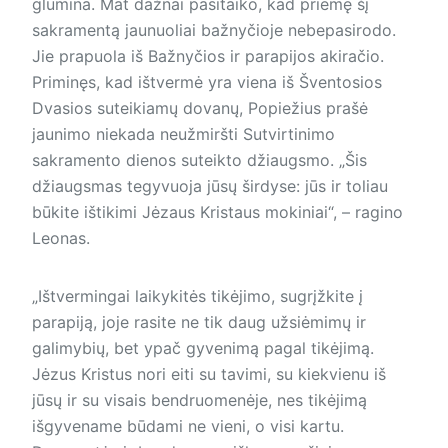
glumina. Mat dažnai pasitaiko, kad priėmę šį
sakramentą jaunuoliai bažnyčioje nebepasirodo.
Jie prapuola iš Bažnyčios ir parapijos akiračio.
Priminęs, kad ištvermė yra viena iš Šventosios
Dvasios suteikiamų dovanų, Popiežius prašė
jaunimo niekada neužmiršti Sutvirtinimo
sakramento dienos suteikto džiaugsmo. „Šis
džiaugsmas tegyvuoja jūsų širdyse: jūs ir toliau
būkite ištikimi Jėzaus Kristaus mokiniai“, – ragino
Leonas.
„Ištvermingai laikykitės tikėjimo, sugrįžkite į
parapiją, joje rasite ne tik daug užsiėmimų ir
galimybių, bet ypač gyvenimą pagal tikėjimą.
Jėzus Kristus nori eiti su tavimi, su kiekvienu iš
jūsų ir su visais bendruomenėje, nes tikėjimą
išgyvename būdami ne vieni, o visi kartu.