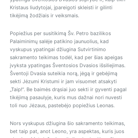
Kristaus liudytojai, įpareigoti skleisti ir gilinti
tikėjimą žodžiais ir veiksmais.
Popiežius per susitikimą Šv. Petro bazilikos
Palaiminimų salėje patikino jaunuolius, kad
vyskupus ypatingai džiugina Sutvirtinimo
sakramento teikimas todėl, kad per šias apeigas
įvyksta ypatingas Šven­tosios Dvasios išsiliejimas.
Šventoji Dvasia suteikia norą, jėgą ir gebėjimą
sekti Jėzumi Kristumi ir jam visuomet atsakyti
„Taip!“. Be baimės drąsiai juo sekti ir gyventi pagal
tikėjimą pasaulyje, kuris mus dažnai nori nuvesti
toli nuo Jėzaus, pastebėjo popiežius Leonas.
Nors vyskupus džiugina šio sakramento teikimas,
bet taip pat, anot Leono, yra aspektas, kuris juos