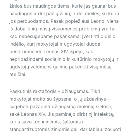
žinios bus naudingos tiems, kurie jas gauna; bus
naudingos ir dėl pačių žinių, ir dėl meilės, su kuria
jos perduodamos. Pasak popiežiaus Leono, viena
iš dabartinių mūsų visuomenės problemų yra tai,
kad nebesugebame pakankamai įvertinti didelio
indėlio, kurį mokytojai ir ugdytojai duoda
bendruomenei. Leonas XIV įspėjo, kad
nepripažindami socialinio ir kultūrinio mokytojų ir
ugdytojų vaidmens galime pakenkti visų mūsų
ateičiai.
Paskutinis raktažodis – džiaugsmas. Tikri
mokytojai moko su šypsena, o jų uždavinys –
sugebėti pažadinti džiaugsmą mokinių sielose,
sakė Leonas XIV. Jis paminėjo dirbtinį intelektą,
kuris savo techninėmis, šaltomis ir
standartizuotomis žiniomis gali dar labiau izoliuoti