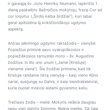
ir garsiąją šv. Jono Henriko Niumano, lapkričio 1
dieną paskelbto Bažnyčios mokytoju, frazę Cor ad
cor loquitur („Širdis kalba širdžiai“), kuri labai
gerai apibūdina šį krikščioniškojo ugdymo
aspektą.
Antras sėkmingo ugdymo raktažodis – vienybė.
Popiežius priminė savo vyskupiškosios ir
popiežiškosios tarnystės moto – šv. Augustino
žodžius: In Illo uno unum („Jame [Kristuje]
viename viena“). Šie žodžiai primena, kad tik
Kristuje randame tikrą vienybę – kaip vieno Kūno
nariai, susijungę su Galva, ir kaip bendrakeleiviai,
kurie nuolat mokosi eidami gyvenimo keliu.
Trečiasis žodis – meilė. Mokytis reiškia daugiau
negu vien dalytis žiniomis. Reikia meilės. Tik taip