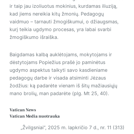
ir taip jau izoliuotus mokinius, kurdamas iliuziją,
kad jiems nereikia kitų žmonių. Pedagogų
vaidmuo – tarnauti žmogiškumui, o džiaugsmas,
kurį teikia ugdymo procesas, yra labai svarbi
žmogiškumo išraiška.
Baigdamas kalbą auklėtojams, mokytojams ir
dėstytojams Popiežius prašė jo paminėtus
ugdymo aspektus taikyti savo kasdieniame
pedagogų darbe ir visada atsiminti Jėzaus
žodžius: ką padarėte vienam iš šitų mažiausiųjų
mano brolių, man padarėte (plg. Mt 25, 40).
Vatican News
Vatican Media
nuotrauka
„Žvilgsniai“, 2025 m. lapkričio 7 d., nr. 11 (313)