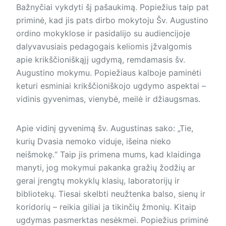
Bažnyčiai vykdyti šį pašaukimą. Popiežius taip pat
priminė, kad jis pats dirbo mokytoju Šv. Augustino
ordino mokyklose ir pasidalijo su audiencijoje
dalyvavusiais pedagogais keliomis įžvalgomis
apie krikščioniškąjį ugdymą, remdamasis šv.
Augustino mokymu. Popiežiaus kalboje paminėti
keturi esminiai krikščioniškojo ugdymo aspektai –
vidinis gyvenimas, vienybė, meilė ir džiaugsmas.
Apie vidinį gyvenimą šv. Augustinas sako: „Tie,
kurių Dvasia nemoko viduje, išeina nieko
neišmokę.“ Taip jis primena mums, kad klaidinga
manyti, jog mokymui pakanka gražių žodžių ar
gerai įrengtų mokyklų klasių, laboratorijų ir
bibliotekų. Tiesai skelbti neužtenka balso, sienų ir
koridorių – reikia giliai ja tikinčių žmonių. Kitaip
ugdymas pasmerktas nesėkmei. Popiežius pri­minė