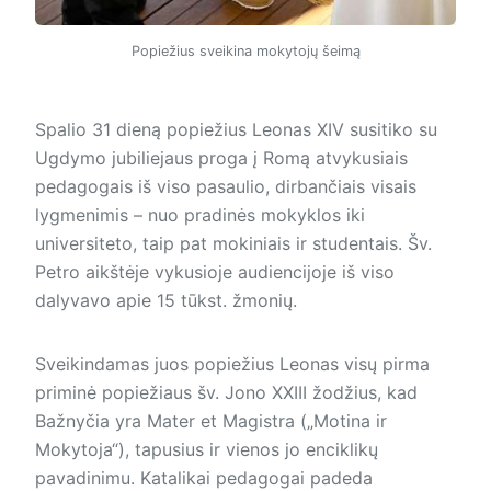
Popiežius sveikina mokytojų šeimą
Spalio 31 dieną popiežius Leonas XIV susitiko su
Ugdymo jubiliejaus proga į Romą atvykusiais
pedagogais iš viso pasaulio, dirbančiais visais
lygmenimis – nuo pradinės mokyklos iki
universiteto, taip pat mokiniais ir studentais. Šv.
Petro aikštėje vykusioje audiencijoje iš viso
dalyvavo apie 15 tūkst. žmonių.
Sveikindamas juos popiežius Leonas visų pirma
priminė popiežiaus šv. Jono XXIII žodžius, kad
Bažnyčia yra Mater et Magistra („Motina ir
Mokytoja“), tapusius ir vienos jo enciklikų
pavadinimu. Katalikai pedagogai padeda