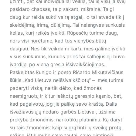
užimti, bet kai individualiai veikia, tai iš visų laisvių
pasidaro chaosas, taip sakant, mišrainė. Taigi
daug kur reikia sukti vairą atgal, o tai atveda tik į
skeldėjimą, irimą, dūlėjimą. Tai nelengvas sunkusis
kelias, kurį reikės įveikti. Rūpesčių turime daug,
nors visi norėtume, kad tos vienybės būtų
daugiau. Nes tik veikdami kartu mes galime įveikti
visus sunkumus, kuriuos prieš tai kalbėjusieji buvo
įvardiję: po vieną gresia išsivaikščiojimas.
Paskelbtas kunigo ir poeto Ričardo Mikutavičiaus
šūkis „Kad Lietuva neišsivaikščiotų“ – mes turime
padaryti viską, ne tik dėlto, kad žmonės
neemigruotų ir kitur ieškotų geresnio kąsnio, bet,
kad pagalvotų, jog jie palikę savo kraštą. Dalis
išvažiavusiųjų nedaro garbės Lietuvai, užsiima
prekyba žmonėmis, narkotikų platinimu. Ką daryti
su tais žmonėmis, kaip sugrąžinti jų sveiką protą,
sąžinę, ištikimybę savo tautai, savo gimtinei?