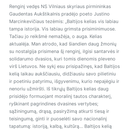
Renginį vedęs NS Vilniaus skyriaus pirmininkas
Gaudentas Aukštikalnis pradėjo poeto Justino
Marcinkevičiaus te­zė­mis: „Baltijos kelias vis labiau
tampa istorija. Vis labiau grimsta prisiminimuose.
Tačiau jo reikšmė nemažėja, o auga. Kelias
aktualėja. Man atrodo, kad šiandien daug žmonių
su nostalgija prisimena šį renginį, ilgisi santarvės ir
solidarumo dvasios, kuri tomis dienomis pleveno
virš Lietuvos. Ne sykį esu prisipažinęs, kad Baltijos
kelią laikau aukščiausiu, didžiausiu savo pilietiniu
ir poetiniu patyrimu, išgyvenimu, kurio nepajėgiu ir
nenoriu užmiršti. Iš tikrųjų Baltijos kelias daug
prisidėjo formuojant moralinį tautos charakterį,
ryškinant pagrindines dvasines vertybes;
sąžiningumą, drąsą, pasiryžimą atkurti tiesą ir
teisingumą, ginti ir puoselėti savo nacionalinį
tapatumą: istoriją, kalbą, kultūrą… Baltijos kelią