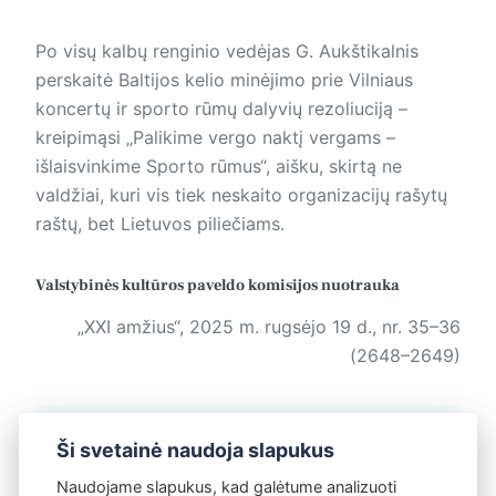
Po visų kalbų renginio vedėjas G. Aukštikalnis
perskaitė Baltijos kelio minėjimo prie Vilniaus
koncertų ir sporto rūmų dalyvių rezoliuciją –
kreipimąsi „Palikime vergo naktį vergams –
išlaisvinkime Sporto rūmus“, aišku, skirtą ne
valdžiai, kuri vis tiek neskaito organizacijų rašytų
raštų, bet Lietuvos piliečiams.
Valstybinės kultūros paveldo komisijos nuotrauka
„XXI amžius“, 2025 m. rugsėjo 19 d., nr. 35–36
(2648–2649)
Žymos:
Lietuva
Ši svetainė naudoja slapukus
Naudojame slapukus, kad galėtume analizuoti