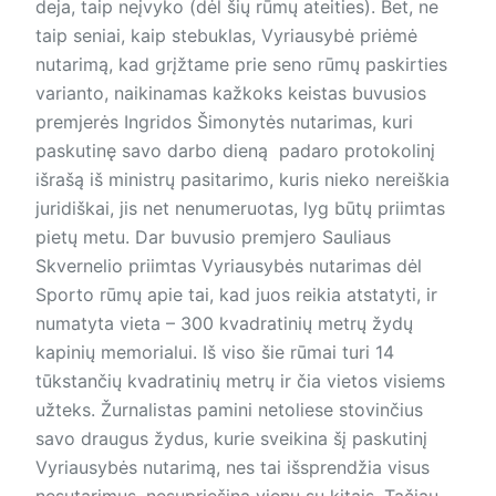
deja, taip neįvyko (dėl šių rūmų ateities). Bet, ne
taip seniai, kaip stebuklas, Vyriausybė priėmė
nutarimą, kad grįžtame prie seno rūmų paskirties
varianto, naikinamas kažkoks keistas buvusios
premjerės Ingridos Šimonytės nutarimas, kuri
paskutinę savo darbo dieną padaro protokolinį
išrašą iš ministrų pasitarimo, kuris nieko nereiškia
juridiškai, jis net nenumeruotas, lyg būtų priimtas
pietų metu. Dar buvusio premjero Sauliaus
Skvernelio priimtas Vyriausybės nutarimas dėl
Sporto rūmų apie tai, kad juos reikia atstatyti, ir
numatyta vieta – 300 kvadratinių metrų žydų
kapinių memorialui. Iš viso šie rūmai turi 14
tūkstančių kvadratinių metrų ir čia vietos visiems
užteks. Žurnalistas pamini netoliese stovinčius
savo draugus žydus, kurie sveikina šį paskutinį
Vyriausybės nutarimą, nes tai išsprendžia visus
nesutarimus, nesupriešina vienų su kitais. Tačiau,