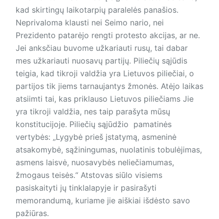
kad skirtingų laikotarpių paralelės panašios.
Neprivaloma klausti nei Seimo nario, nei
Prezidento patarėjo rengti protesto akcijas, ar ne.
Jei anksčiau buvome užkariauti rusų, tai dabar
mes užkariauti nuosavų partijų. Piliečių sąjūdis
teigia, kad tikroji valdžia yra Lietuvos piliečiai, o
partijos tik jiems tarnaujantys žmonės. Atėjo laikas
atsiimti tai, kas priklauso Lietuvos piliečiams Jie
yra tikroji valdžia, nes taip parašyta mūsų
konstitucijoje. Piliečių sąjūdžio pamatinės
vertybės: „Lygybė prieš įstatymą, asmeninė
atsakomybė, sąžiningumas, nuolatinis tobulėjimas,
asmens laisvė, nuosavybės neliečiamumas,
žmogaus teisės.“ Atstovas siūlo visiems
pasiskaityti jų tinklalapyje ir pasirašyti
memorandumą, kuriame jie aiškiai išdėsto savo
pažiūras.