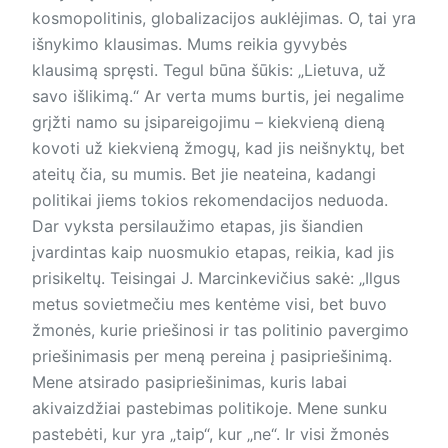
kosmopolitinis, globalizacijos auklėjimas. O, tai yra
išnykimo klausimas. Mums reikia gyvybės
klausimą spręsti. Tegul būna šūkis: „Lietuva, už
savo išlikimą.“ Ar verta mums burtis, jei negalime
grįžti namo su įsipareigojimu – kiekvieną dieną
kovoti už kiekvieną žmogų, kad jis neišnyktų, bet
ateitų čia, su mumis. Bet jie neateina, kadangi
politikai jiems tokios rekomendacijos neduoda.
Dar vyksta persilaužimo etapas, jis šiandien
įvardintas kaip nuosmukio etapas, reikia, kad jis
prisikeltų. Teisingai J. Marcinkevičius sakė: „Ilgus
metus sovietmečiu mes kentėme visi, bet buvo
žmonės, kurie priešinosi ir tas politinio pavergimo
priešinimasis per meną pereina į pasipriešinimą.
Mene atsirado pasipriešinimas, kuris labai
akivaizdžiai pastebimas politikoje. Mene sunku
pastebėti, kur yra „taip“, kur „ne“. Ir visi žmonės