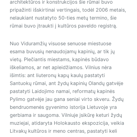
architektūros ir konstrukcijos šie rūmai buvo
pripažinti išskirtinai vertingais, todėl 2006 metais,
nelaukiant nustatyto 50-ties metų termino, šie
rūmai buvo įtraukti į kultūros paveldo registrą.
Nuo Viduramžių visuose senuose miestuose
esama buvusių nenaudojamų kapinių, ar tik jų
vietų. Plečiantis miestams, kapinės būdavo
iškeliamos, ar net apleidžiamos. Vilnius nėra
išimtis: ant liuteronų kapų kaulų pastatyti
Santuokų rūmai, ant žydų kapinių Olandų gatvėje
pastatyti Laidojimo namai, reformatų kapinės
Pylimo gatvėje jau gana seniai virto skveru. Žydų
bendruomenės gyvenimo istorija Lietuvoje yra
gerbiama ir saugoma. Vilniuje įsikūrę keturi žydų
muziejai, atidaryta Holokausto ekspozicija, veikia
Litvakų kultūros ir meno centras, pastatyti keli