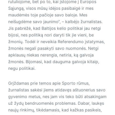
rutuliojome, bet po to, kai įstojome į Europos
Sąjungą, visos mūsų idėjos pasibaigė ir mes
maudėmės toje pačioje savo baloje. Mes
neišugdėme savo jaunimo“, – kalbėjo žurnalistas.
Jis pabrėžė, kad Baltijos kelio politikai jau netgi
bijosi, nes politiką nori daryti tik jie vieni, be
žmonių. Todėl ir neveikia Referendumo įstatymas,
žmonės negali pasakyti savo nuomonės. Netgi
apklausų niekas nerengia, netiria, ką galvoja
žmonės. Bijomasi, kad dauguma galvoja kitaip,
negu politikai.
Grįždamas prie temos apie Sporto rūmus,
žurnalistas sakėsi jiems atidavęs aštuonerius savo
gyvenimo metus, nes jam vis teko būti atsakingam
už žydų bendruomenės problemas. Dabar, laukęs
naujų rinkimų, tikėdamasis, kad kažkas pasikeis,