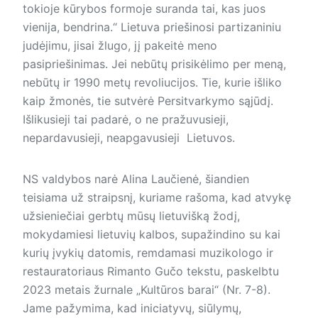
tokioje kūrybos formoje suranda tai, kas juos
vienija, bendrina.“ Lietuva priešinosi partizaniniu
judėjimu, jisai žlugo, jį pakeitė meno
pasipriešinimas. Jei nebūtų prisikėlimo per meną,
nebūtų ir 1990 metų revoliucijos. Tie, kurie išliko
kaip žmonės, tie sutvėrė Persitvarkymo sąjūdį.
Išlikusieji tai padarė, o ne pražuvusieji,
nepardavusieji, neapgavusieji Lietuvos.
NS valdybos narė Alina Laučienė, šiandien
teisiama už straipsnį, kuriame rašoma, kad atvykę
užsieniečiai gerbtų mūsų lietuvišką žodį,
mokydamiesi lietuvių kalbos, supažindino su kai
kurių įvykių datomis, remdamasi muzikologo ir
restauratoriaus Rimanto Gučo tekstu, paskelbtu
2023 mеtais žurnale „Kultūros barai“ (Nr. 7-8).
Jame pažymima, kad iniciatyvų, siūlymų,