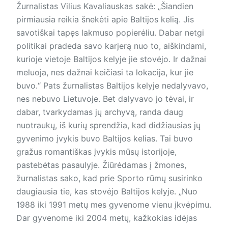
Žurnalistas Vilius Kavaliauskas sakė: „Šiandien
pirmiausia reikia šnekėti apie Baltijos kelią. Jis
savotiškai tapęs lakmuso popierėliu. Dabar netgi
politikai pradeda savo karjerą nuo to, aiškindami,
kurioje vietoje Baltijos kelyje jie stovėjo. Ir dažnai
meluoja, nes dažnai keičiasi ta lokacija, kur jie
buvo.“ Pats žurnalistas Baltijos kelyje nedalyvavo,
nes nebuvo Lietuvoje. Bet dalyvavo jo tėvai, ir
dabar, tvarkydamas jų archyvą, randa daug
nuotraukų, iš kurių sprendžia, kad didžiausias jų
gyvenimo įvykis buvo Baltijos kelias. Tai buvo
gražus romantiškas įvykis mūsų istorijoje,
pastebėtas pasaulyje. Žiūrėdamas į žmones,
žurnalistas sako, kad prie Sporto rūmų susirinko
daugiausia tie, kas stovėjo Baltijos kelyje. „Nuo
1988 iki 1991 metų mes gyvenome vienu įkvėpimu.
Dar gyvenome iki 2004 metų, kažkokias idėjas