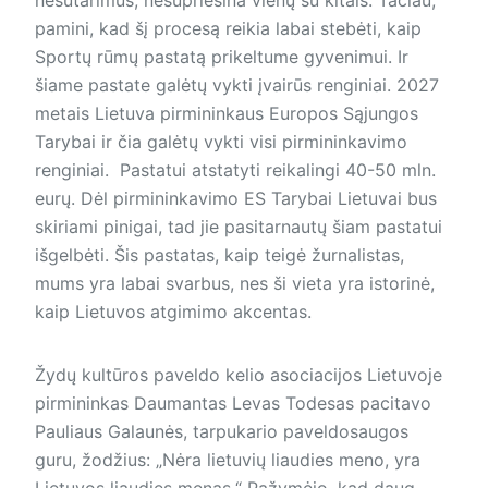
pamini, kad šį procesą reikia labai stebėti, kaip
Sportų rūmų pastatą prikeltume gyvenimui. Ir
šiame pastate galėtų vykti įvairūs renginiai. 2027
metais Lietuva pirmininkaus Europos Sąjungos
Tarybai ir čia galėtų vykti visi pirmininkavimo
renginiai. Pastatui atstatyti reikalingi 40-50 mln.
eurų. Dėl pirmininkavimo ES Tarybai Lietuvai bus
skiriami pinigai, tad jie pasitarnautų šiam pastatui
išgelbėti. Šis pastatas, kaip teigė žurnalistas,
mums yra labai svarbus, nes ši vieta yra istorinė,
kaip Lietuvos atgimimo akcentas.
Žydų kultūros paveldo kelio asociacijos Lietuvoje
pirmininkas Daumantas Levas Todesas pacitavo
Pauliaus Galaunės, tarpukario paveldosaugos
guru, žodžius: „Nėra lietuvių liaudies meno, yra
Lietuvos liaudies menas.“ Pažymėjo, kad daug