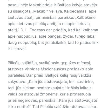
pasaulinėje Makabiadoje ir Baltijos kelyje stovėjo
su išsaugota „Makabi“ vėliava. Kalbėdamas apie
Lietuvos ateitį, pirmininkas pareiškė: „Kalbėkime
apie Lietuvos piliečių ateitį, o ne apie lietuvių
ateitį.“ D. L. Todesas dar pridėjo, kad kai kalbama
apie nuopuolius, apie bangas, žydai, turėjo labai
daug nuopuolių, bet jie atsilaikė, tad to paties linki
ir Lietuvai.
Piliečių sąjūdžio, susikūrusio gegužės mėnesį,
atstovas Vitoldas Mscichauskas prašneko apie
paraleles. Dar prieš Baltijos kelią rusų valdžia
sakydavo: „Kam jūs atstovaujate, keli susirinko,
tad jūs niekam neatstovaujate.“ Ir šiais laikais
valdžios atstovai žmonėms, kurie protestuoja
prieš negeroves, pareiškia: „Kam jūs atstovaujate
ir ko norite?“ Tad Piliečių sąjūdžio atstovas sako,