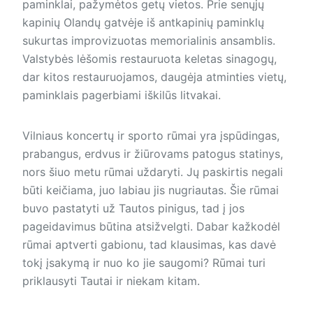
paminklai, pažymėtos getų vietos. Prie senųjų
kapinių Olandų gatvėje iš antkapinių paminklų
sukurtas improvizuotas memorialinis an­samblis.
Valstybės lėšomis restauruota keletas sinagogų,
dar kitos restauruojamos, daugėja atminties vietų,
paminklais pagerbiami iškilūs litvakai.
Vilniaus koncertų ir sporto rūmai yra įspūdingas,
prabangus, erdvus ir žiūrovams patogus statinys,
nors šiuo metu rūmai uždaryti. Jų paskirtis negali
būti keičiama, juo labiau jis nugriautas. Šie rūmai
buvo pastatyti už Tautos pinigus, tad į jos
pageidavimus būtina atsižvelgti. Dabar kažkodėl
rūmai aptverti gabionu, tad klausimas, kas davė
tokį įsakymą ir nuo ko jie saugomi? Rūmai turi
priklausyti Tautai ir niekam kitam.