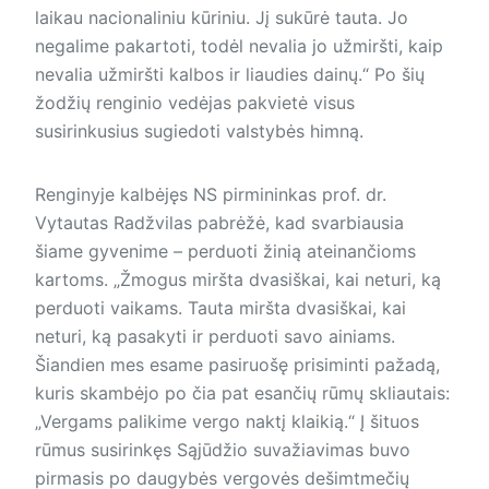
laikau nacionaliniu kūriniu. Jį sukūrė tauta. Jo
negalime pakartoti, todėl nevalia jo užmiršti, kaip
nevalia užmiršti kalbos ir liaudies dainų.“ Po šių
žodžių renginio vedėjas pakvietė visus
susirinkusius sugiedoti valstybės himną.
Renginyje kalbėjęs NS pirmininkas prof. dr.
Vytautas Radžvilas pabrėžė, kad svarbiausia
šiame gyvenime – perduoti žinią ateinančioms
kartoms. „Žmogus miršta dvasiškai, kai neturi, ką
perduoti vaikams. Tauta miršta dvasiškai, kai
neturi, ką pasakyti ir perduoti savo ainiams.
Šiandien mes esame pasiruošę prisiminti pažadą,
kuris skambėjo po čia pat esančių rūmų skliautais:
„Vergams palikime vergo naktį klaikią.“ Į šituos
rūmus susirinkęs Sąjūdžio suvažiavimas buvo
pirmasis po daugybės vergovės dešimtmečių