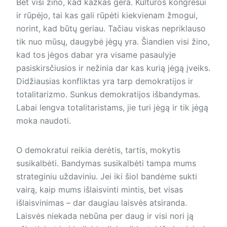
Bet visi žino, kad kažkas gera. Kultūros kongresui
ir rūpėjo, tai kas gali rūpėti kiekvienam žmogui,
norint, kad būtų geriau. Tačiau viskas nepriklauso
tik nuo mūsų, daugybė jėgų yra. Šiandien visi žino,
kad tos jėgos dabar yra visame pasaulyje
pasiskirsčiusios ir nežinia dar kas kurią jėgą įveiks.
Didžiausias konfliktas yra tarp demokratijos ir
totalitarizmo. Sunkus demokratijos išbandymas.
Labai lengva totalitaristams, jie turi jėgą ir tik jėgą
moka naudoti.
O demokratui reikia derėtis, tartis, mokytis
susikalbėti. Bandymas susikalbėti tampa mums
strateginiu uždaviniu. Jei iki šiol bandėme sukti
vairą, kaip mums išlaisvinti mintis, bet visas
išlaisvinimas – dar daugiau laisvės atsiranda.
Laisvės niekada nebūna per daug ir visi nori ją