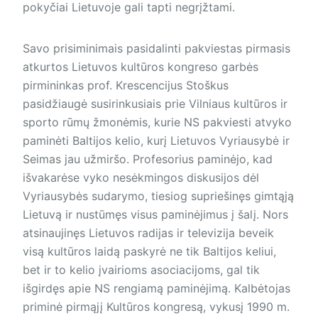
pokyčiai Lietuvoje gali tapti negrįžtami.
Savo prisiminimais pasidalinti pakviestas pirmasis
atkurtos Lietuvos kultūros kongreso garbės
pirmininkas prof. Krescencijus Stoškus
pasidžiaugė susirinkusiais prie Vilniaus kultūros ir
sporto rūmų žmonėmis, kurie NS pakviesti atvyko
paminėti Baltijos kelio, kurį Lietuvos Vyriausybė ir
Seimas jau užmiršo. Profesorius paminėjo, kad
išvakarėse vyko nesėkmingos diskusijos dėl
Vyriausybės sudarymo, tiesiog supriešinęs gimtąją
Lietuvą ir nustūmęs visus paminėjimus į šalį. Nors
atsinaujinęs Lietuvos radijas ir televizija beveik
visą kultūros laidą paskyrė ne tik Baltijos keliui,
bet ir to kelio įvairioms asociacijoms, gal tik
išgirdęs apie NS rengiamą paminėjimą. Kalbėtojas
priminė pirmąjį Kultūros kongresą, vykusį 1990 m.