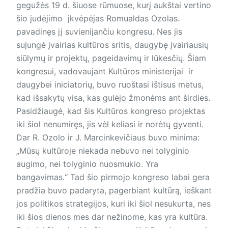
gegužės 19 d. šiuose rūmuose, kurį aukštai vertino
šio judėjimo įkvėpėjas Romualdas Ozolas.
pavadinęs jį suvienijančiu kongresu. Nes jis
sujungė įvairias kultūros sritis, daugybę įvairiausių
siūlymų ir projektų, pageidavimų ir lūkesčių. Šiam
kongresui, vadovaujant Kultūros ministerijai ir
daugybei iniciatorių, buvo ruoštasi ištisus metus,
kad išsakytų visa, kas gulėjo žmonėms ant širdies.
Pasidžiaugė, kad šis Kultūros kongreso projektas
iki šiol nenumiręs, jis vėl keliasi ir norėtų gyventi.
Dar R. Ozolo ir J. Marcinkevičiaus buvo minima:
„Mūsų kultūroje niekada nebuvo nei tolyginio
augimo, nei tolyginio nuosmukio. Yra
bangavimas.“ Tad šio pirmojo kongreso labai gera
pradžia buvo padaryta, pagerbiant kultūrą, ieškant
jos politikos strategijos, kuri iki šiol nesukurta, nes
iki šios dienos mes dar nežinome, kas yra kultūra.