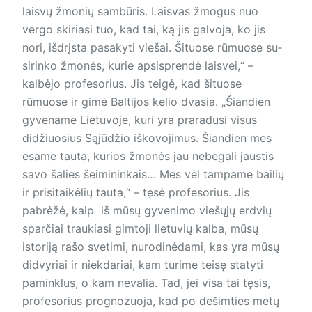
laisvų žmonių sambūris. Laisvas žmogus nuo
vergo skiriasi tuo, kad tai, ką jis galvoja, ko jis
nori, išdrįsta pasakyti viešai. Šituose rūmuose su­
si­rin­ko žmonės, kurie apsisprendė laisvei,“ –
kalbėjo profesorius. Jis teigė, kad šituose
rūmuose ir gimė Baltijos kelio dvasia. „Šiandien
gyvename Lietuvoje, kuri yra praradusi visus
didžiuosius Sąjūdžio iškovojimus. Šiandien mes
esame tauta, kurios žmonės jau nebegali jaustis
savo šalies šeimininkais… Mes vėl tampame bailių
ir prisitaikėlių tauta,“ – tęsė profesorius. Jis
pabrėžė, kaip iš mūsų gyvenimo viešųjų erdvių
sparčiai traukiasi gimtoji lietuvių kalba, mūsų
istoriją rašo svetimi, nurodinėdami, kas yra mūsų
didvyriai ir niekdariai, kam turime teisę statyti
paminklus, o kam nevalia. Tad, jei visa tai tęsis,
profesorius prognozuoja, kad po dešimties metų