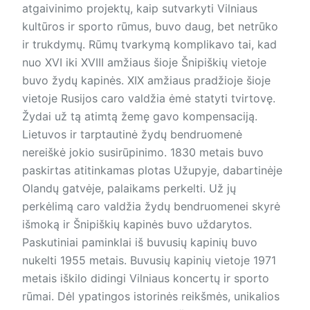
atgaivinimo projektų, kaip sutvarkyti Vilniaus
kultūros ir sporto rūmus, buvo daug, bet netrūko
ir trukdymų. Rūmų tvarkymą komplikavo tai, kad
nuo XVI iki XVIII amžiaus šioje Šnipiškių vietoje
buvo žydų kapinės. XIX amžiaus pradžioje šioje
vietoje Rusijos caro valdžia ėmė statyti tvirtovę.
Žydai už tą atimtą žemę gavo kompen­saciją.
Lietuvos ir tarptautinė žydų bendruomenė
nereiškė jokio susirūpinimo. 1830 metais buvo
paskirtas atitinkamas plotas Užupyje, dabartinėje
Olandų gatvėje, palaikams perkelti. Už jų
perkėlimą caro valdžia žydų bendruomenei skyrė
išmoką ir Šnipiškių kapinės buvo uždarytos.
Paskutiniai paminklai iš buvusių kapinių buvo
nukelti 1955 metais. Buvusių kapinių vietoje 1971
metais iškilo didingi Vilniaus koncertų ir sporto
rūmai. Dėl ypatingos istorinės reikšmės, unikalios