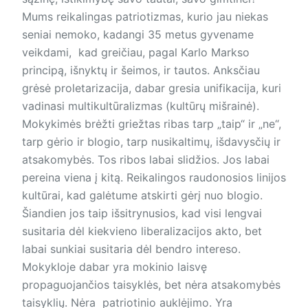
Mums reikalingas patriotizmas, kurio jau niekas
seniai nemoko, kadangi 35 metus gyvename
veikdami, kad greičiau, pagal Karlo Markso
principą, išnyktų ir šeimos, ir tautos. Anksčiau
grėsė proletarizacija, dabar gresia unifikacija, kuri
vadinasi multikultūralizmas (kultūrų mišrainė).
Mokykimės brėžti griežtas ribas tarp „taip“ ir „ne“,
tarp gėrio ir blogio, tarp nusikaltimų, išdavysčių ir
atsakomybės. Tos ribos labai slidžios. Jos labai
pereina viena į kitą. Reikalingos raudonosios linijos
kultūrai, kad galėtume atskirti gėrį nuo blogio.
Šiandien jos taip išsitrynusios, kad visi lengvai
susitaria dėl kiekvieno liberalizacijos akto, bet
labai sunkiai susitaria dėl bendro intereso.
Mokykloje dabar yra mokinio laisvę
propaguojančios taisyklės, bet nėra atsakomybės
taisyklių. Nėra patriotinio auklėjimo. Yra