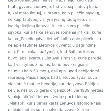
tautų gyvena Lietuvoje, tad visi šią Lietuvą kuria.
Ir, kai mato lietuvį, supranta, kaip piliečio sąvoką,
ne kaip tautybę, visi yra įvairių tautų lietuviai,
įvairių tikėjimų lietuviai ir lietuvis yra piliečio
sąvoka, kurią taikė senovės romėnai ir tikisi, kurie
kalba „Pakelk galvą, lietuvi“ kalba apie piliečius, o
ne apie tautinės Lietuvos gyventojų pagrindinę
dalį. Pirmininkas pažymėjo, kad Baltijos kelias
buvo labai svarbus Lietuvai žingsnis, kuris parodė,
kad valstybės žmonės, kurie buvo engiami
daugiau kaip 50 metų, gali apsijungti nebijodami
represijų. Pasidžiaugė, kad Lietuvos žydai buvo
vienintelė tautinė bendrija, kuri dalyvavo Baltijos
kelyje, nes buvo gerai organizuoti. Jie 1989 metais
Vilniuje atkūrė Lietuvos žydų sporto klubą
„Makabi“, kuris pirmą kartą Lietuvos istorijoje tais
pačiais metais su trispalve dalyvavo XII-oje