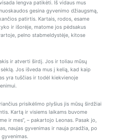
 visada lengva patikėti. Iš vidaus mus
s, nuoskaudos gesina gyvenimo džiaugsmą,
kančios patirtis. Kartais, rodos, esame
 tyko ir išorėje, matome jos pėdsakus
vartoje, pelno stabmeldystėje, kitose
is ir atverti širdį. Jos ir toliau mūsų
 sėklą. Jos išveda mus į kelią, kad kaip
s yra tuščias ir todėl kiekvienoje
venimui.
iančius prisikėlimo plyšius jis mūsų širdžiai
mtis. Kartą ir visiems laikams buvome
lėme ir mes“, – pakartojo Leonas. Pasak jo,
bas, naujas gyvenimas ir nauja pradžia, po
ęs gyvenimas.