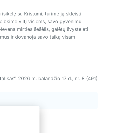
isikėlę su Kristumi, turime ją skleisti
elbkime viltį visiems, savo gyvenimu
evena mirties šešėlis, galėtų švystelėti
 mus ir dovanoja savo taiką visam
talikas“, 2026 m. balandžio 17 d., nr. 8 (491)