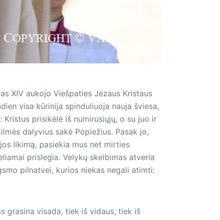
onas XIV aukojo Viešpaties Jėzaus Kristaus
ndien visa kūrinija spinduliuoja nauja šviesa,
istus prisikėlė iš numirusiųjų, o su juo ir
kilmės dalyvius sakė Popiežius. Pasak jo,
jos likimą, pasiekia mus net mirties
liamai prislegia. Velykų skelbimas atveria
gsmo pilnatvei, kurios niekas negali atimti:
grasina visada, tiek iš vidaus, tiek iš