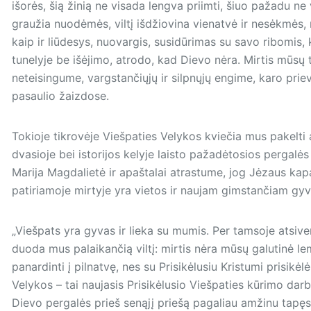
išorės, šią žinią ne visada lengva priimti, šiuo pažadu ne
graužia nuodėmės, viltį išdžiovina vienatvė ir nesėkmė
kaip ir liūdesys, nuovargis, susidūrimas su savo ribomis, 
tunelyje be išėjimo, atrodo, kad Dievo nėra. Mirtis mūsų
neteisingume, vargstančiųjų ir silpnųjų engime, karo prie
pasaulio žaizdose.
Tokioje tikrovėje Viešpaties Velykos kviečia mus pakelti ak
dvasioje bei istorijos kelyje laisto pažadėtosios pergalės
Marija Magdalietė ir apaštalai atrastume, jog Jėzaus kapa
patiriamoje mirtyje yra vietos ir naujam gimstančiam gy
„Viešpats yra gyvas ir lieka su mumis. Per tamsoje atsiver
duoda mus palaikančią viltį: mirtis nėra mūsų galutinė le
panardinti į pilnatvę, nes su Prisikėlusiu Kristumi prisikė
Velykos – tai naujasis Prisikėlusio Viešpaties kūrimo dar
Dievo pergalės prieš senąjį priešą pagaliau amžinu tap