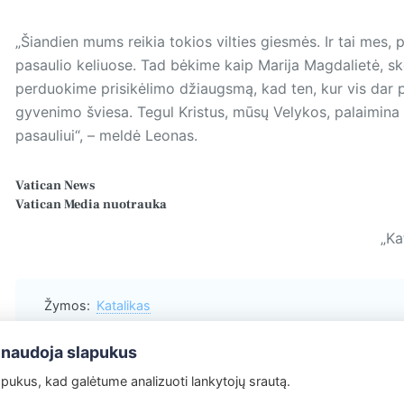
„Šiandien mums reikia tokios vilties giesmės. Ir tai mes, pr
pasaulio keliuose. Tad bėkime kaip Marija Magdalietė, sk
perduokime prisikėlimo džiaugsmą, kad ten, kur vis dar pl
gyvenimo šviesa. Tegul Kristus, mūsų Velykos, palaimina
pasauliui“, – meldė Leonas.
Vatican News
Vatican Media
nuotrauka
„Ka
Žymos:
Katalikas
 naudoja slapukus
ukus, kad galėtume analizuoti lankytojų srautą.
Redakcija