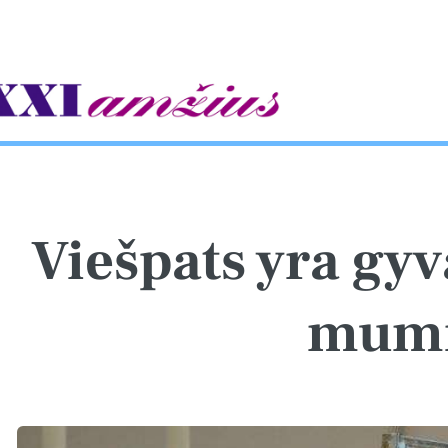
gle
Viešpats yra gyva
mum