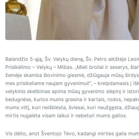
Balandžio 5-ąją, Šv. Velykų die­ną, Šv. Petro aikštėje Le
Prisikėlimo – Velykų – Mišias. „Mieli broliai ir seserys, šia
žemėje skamba šlovinimo giesmė, džiūgauja mūsų širdys: Kr
mes prisikeliame naujam gyvenimui!“, – krei­pdamasis į iš
velykinis skelbimas apima mūsų gyvenimo slėpinį ir istori
bedugnėse, kurios mums grasina ir kartais, rodos, nepake
mums viltį, kuri neišblėsta, šviesai, kuri neužgęsta, džiau
mirtis nugalėta visam laikui ir nebeturi mums galios.
Vis dėlto, anot Šventojo Tėvo, kadangi mirties galia mums 