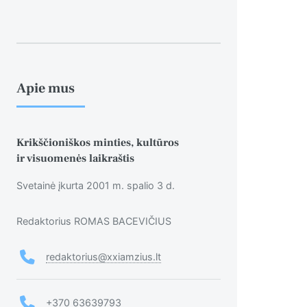
Apie mus
Krikščioniškos minties, kultūros
ir visuomenės laikraštis
Svetainė įkurta 2001 m. spalio 3 d.
Redaktorius ROMAS BACEVIČIUS
redaktorius@xxiamzius.lt
+370 63639793