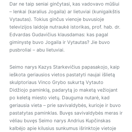
Dar ne taip seniai ginčytasi, kas vadovavo mūšiui
– lenkai (karalius Jogaila) ar lietuviai (kunigaikštis
Vytautas). Tokius ginčus vienoje buvusioje
televizijos laidoje nutraukė istorikas, prof. hab. dr.
Edvardas Gudavičius klausdamas: kas pagal
giminystę buvo Jogaila ir Vytautas? Jie buvo
pusbroliai – abu lietuviai.
Seimo narys Kazys Starkevičius papasakojo, kaip
ieškota geriausios vietos pastatyti naujai išlietą
skulptoriaus Vinco Grybo sukurtą Vytauto
Didžiojo paminklą, padarytą jo maketą vežiojant
po keletą miesto vietų. Dauguma nutarė, kad
geriausia vieta – prie savivaldybės, kurioje ir buvo
pastatytas paminklas. Buvęs savivaldybės meras ir
vėliau buvęs Seimo narys Andrius Kupčinskas
kalbėjo apie kilusius sunkumus išrinktoje vietoje