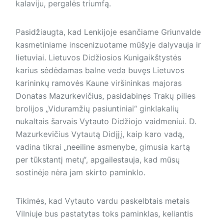
kalaviju, pergalės triumfą.
Pasidžiaugta, kad Lenkijoje esančiame Griunvalde
kasmetiniame inscenizuotame mūšyje dalyvauja ir
lietuviai. Lietuvos Didžiosios Kunigaikštystės
karius sėdėdamas balne veda buvęs Lietuvos
karininkų ramovės Kaune viršininkas majoras
Donatas Mazurkevičius, pasidabinęs Trakų pilies
brolijos „Viduramžių pasiuntiniai“ ginklakalių
nukaltais šarvais Vytauto Didžiojo vaidmeniui. D.
Mazurkevičius Vytautą Didįjį, kaip karo vadą,
vadina tikrai „neeiline asmenybe, gimusia kartą
per tūkstantį metų“, apgailestauja, kad mūsų
sostinėje nėra jam skirto paminklo.
Tikimės, kad Vytauto vardu paskelbtais metais
Vilniuje bus pastatytas toks paminklas, keliantis