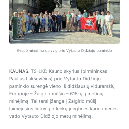
Grupė minėjimo dalyvių prie Vytauto Didžiojo paminklo
KAUNAS.
TS-LKD Kauno skyrius (pirmininkas
Paulius Lukševičius) prie Vytauto Didžiojo
paminklo surengė vieno iš didžiausių viduramžių
Europoje – Žalgirio mūšio – 615-ųjų metinių
minėjimą. Tai tarsi įžanga į Žalgirio mūšį
laimėjusios lietuvių ir lenkų jungtinės kariuomenės
vado Vytauto Didžiojo metų minėjimą.