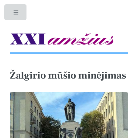
Toggle
Žalgirio mūšio minėjimas