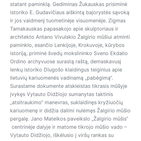
sta­tant paminklą. Gediminas Žukauskas prisiminė
istoriko E. Gudavičiaus aiškintą bajorystės sąvoką
ir jos vaidmenį tuometinėje visuomenėje. Zigmas
Tamakauskas papasakojo apie skulptoriaus ir
architekto Antano Vivulskio Žalgirio mūšiui atminti
paminklo, esančio Lenkijoje, Krokuvoje, kūrybos
istoriją, priminė švedų mokslininko Sveno Ekdalio
Ordino archyvuose surastą raštą, demaskavusį
lenkų istoriko Dlugošo klaidingus teiginius apie
lietuvių kariuomenės vadinamą „pabėgimą“.
Surastame dokumente atskleistas tikrasis mūšyje
įvykęs Vytauto Didžiojo sumanytas taktinis
„atsitraukimo“ manevras, suklaidinęs kryžiuočių
kariuomenę ir didžia dalimi nulėmęs Žalgirio mūšio
pergalę. Jano Mateikos paveikslo „Žalgirio mūšis“
centrinėje dalyje ir matome tikrojo mūšio vado –
Vytauto Didžiojo, iškėlusio į viršų rankas su