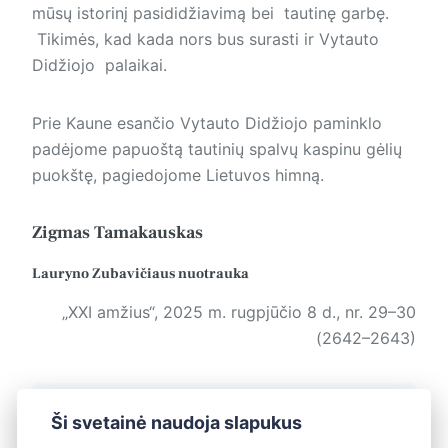
mūsų istorinį pasididžiavimą bei tautinę garbę.
Tikimės, kad kada nors bus surasti ir Vytauto
Didžiojo palaikai.
Prie Kaune esančio Vytauto Didžiojo paminklo
padėjome papuoštą tautinių spalvų kaspinu gėlių
puokštę, pagiedojome Lietuvos himną.
Zigmas Tamakauskas
Lauryno Zubavičiaus nuotrauka
„XXI amžius“, 2025 m. rugpjūčio 8 d., nr. 29–30
(2642–2643)
Žymos:
Istorija ir dabartis
Ši svetainė naudoja slapukus