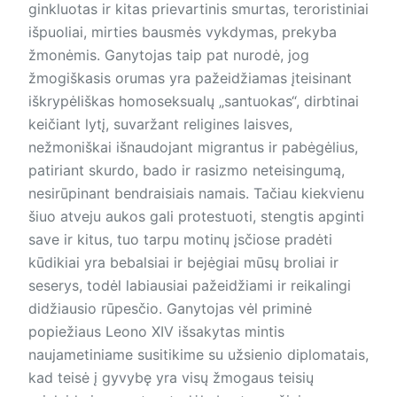
ginkluotas ir kitas prievartinis smurtas, teroristiniai
išpuoliai, mirties bausmės vykdymas, prekyba
žmonėmis. Ganytojas taip pat nurodė, jog
žmogiškasis orumas yra pažeidžiamas įteisinant
iškrypėliškas homoseksualų „santuokas“, dirbtinai
keičiant lytį, suvaržant religines laisves,
nežmoniškai išnaudojant migrantus ir pabėgėlius,
patiriant skurdo, bado ir rasizmo neteisingumą,
nesirūpinant bendraisiais namais. Tačiau kiekvienu
šiuo atveju aukos gali protestuoti, stengtis apginti
save ir kitus, tuo tarpu motinų įsčiose pradėti
kūdikiai yra bebalsiai ir bejėgiai mūsų broliai ir
seserys, todėl labiausiai pažeidžiami ir reikalingi
didžiausio rūpesčio. Ganytojas vėl priminė
popiežiaus Leono XIV išsakytas mintis
naujametiniame susitikime su užsienio diplomatais,
kad teisė į gyvybę yra visų žmogaus teisių