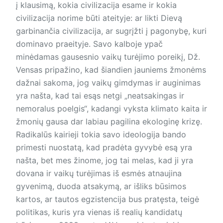
į klausimą, kokia civilizacija esame ir kokia
civilizacija norime būti ateityje: ar likti Dievą
garbinančia civilizacija, ar sugrįžti į pagonybę, kuri
dominavo praeityje. Savo kalboje ypač
minėdamas gausesnio vaikų turėjimo poreikį, Dž.
Vensas pripažino, kad šiandien jauniems žmonėms
dažnai sakoma, jog vaikų gimdymas ir auginimas
yra našta, kad tai esąs netgi „neatsakingas ir
nemoralus poelgis“, kadangi vyksta klimato kaita ir
žmonių gausa dar labiau pagilina ekologinę krizę.
Radikalūs kairieji tokia savo ideologija bando
primesti nuostatą, kad pradėta gyvybė esą yra
našta, bet mes žinome, jog tai melas, kad ji yra
dovana ir vaikų turėjimas iš esmės atnaujina
gyvenimą, duoda atsakymą, ar išliks būsimos
kartos, ar tautos egzistencija bus pratęsta, teigė
politikas, kuris yra vienas iš realių kandidatų