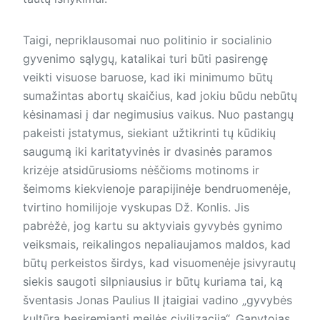
Taigi, nepriklausomai nuo politinio ir socialinio
gyvenimo sąlygų, katalikai turi būti pasirengę
veikti visuose baruose, kad iki minimumo būtų
sumažintas abortų skaičius, kad jokiu būdu nebūtų
kėsinamasi į dar negimusius vaikus. Nuo pastangų
pakeisti įstatymus, siekiant užtikrinti tų kūdikių
saugumą iki karitatyvinės ir dvasinės paramos
krizėje atsidūrusioms nėščioms motinoms ir
šeimoms kiekvienoje parapijinėje bendruomenėje,
tvirtino homilijoje vyskupas Dž. Konlis. Jis
pabrėžė, jog kartu su aktyviais gyvybės gynimo
veiksmais, reikalingos nepaliaujamos maldos, kad
būtų perkeistos širdys, kad visuomenėje įsivyrautų
siekis saugoti silpniausius ir būtų kuriama tai, ką
šventasis Jonas Paulius II įtaigiai vadino „gyvybės
kultūra besiremianti meilės civilizacija“. Ganytojas