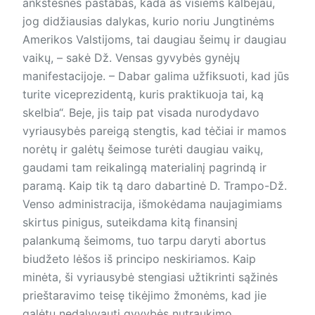
ankstesnes pastabas, kada aš visiems kalbėjau,
jog didžiausias dalykas, kurio noriu Jungtinėms
Amerikos Valstijoms, tai daugiau šeimų ir daugiau
vaikų, – sakė Dž. Vensas gyvybės gynėjų
manifestacijoje. – Dabar galima užfiksuoti, kad jūs
turite viceprezidentą, kuris praktikuoja tai, ką
skelbia“. Beje, jis taip pat visada nurodydavo
vyriausybės pareigą stengtis, kad tėčiai ir mamos
norėtų ir galėtų šeimose turėti daugiau vaikų,
gaudami tam reikalingą materialinį pagrindą ir
paramą. Kaip tik tą daro dabartinė D. Trampo-Dž.
Venso administracija, išmokėdama naujagimiams
skirtus pinigus, suteikdama kitą finansinį
palankumą šeimoms, tuo tarpu daryti abortus
biudžeto lėšos iš principo neskiriamos. Kaip
minėta, ši vyriausybė stengiasi užtikrinti sąžinės
prieštaravimo teisę tikėjimo žmonėms, kad jie
galėtų nedalyvauti gyvybės nutraukimo