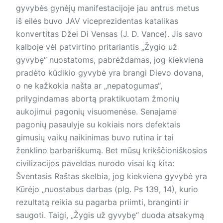
gyvybės gynėjų manifestacijoje jau antrus metus
iš eilės buvo JAV viceprezidentas katalikas
konvertitas Džei Di Vensas (J. D. Vance). Jis savo
kalboje vėl patvirtino pritariantis „Žygio už
gyvybę“ nuostatoms, pabrėždamas, jog kiekviena
pradėto kūdikio gyvybė yra brangi Dievo dovana,
o ne kažkokia našta ar „nepatogumas“,
prilygindamas abortą praktikuotam žmonių
aukojimui pagonių visuomenėse. Senajame
pagonių pasaulyje su kokiais nors defektais
gimusių vaikų naikinimas buvo rutina ir tai
ženklino barbariškumą. Bet mūsų krikščioniškosios
civilizacijos paveldas nurodo visai ką kita:
Šventasis Raštas skelbia, jog kiekviena gyvybė yra
Kūrėjo „nuostabus darbas (plg. Ps 139, 14), kurio
rezultatą reikia su pagarba priimti, branginti ir
saugoti. Taigi, „Žygis už gyvybę“ duoda atsakymą