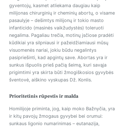
gyventojų, kasmet atliekama daugiau kaip
milijonas chirurginių ir cheminių abortų, o visame
pasaulyje – dešimtys milijonų ir tokio masto
infanticido (masinės vaikžudystės) toleruoti
negalima. Pagaliau trečia, motinų įsčiose pradėti
kūdikiai yra silpniausi ir pažeidžiamiausi mūsų
visuomenės nariai, jokiu būdu negalintys
pasipriešinti, kad apgintų save. Abortas yra ir
sunkus išpuolis prieš pačią šeimą, kuri savąja
prigimtimi yra skirta būti žmogiškosios gyvybės
šventovė, aiškino vyskupas Dž. Konlis.
Prioritetinis rūpestis ir malda
Homilijoje priminta, jog, kaip moko Bažnyčia, yra
ir kitų pavojų žmogaus gyvybei bei orumui:
sunkaus ligonio numarinimas – eutanazija,