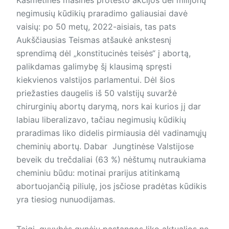
negimusių kūdikių praradimo galiausiai davė
vaisių: po 50 metų, 2022-aisiais, tas pats
Aukščiausias Teismas atšaukė ankstesnį
sprendimą dėl „konstitucinės teisės“ į abortą,
palikdamas galimybę šį klausimą spręsti
kiekvienos valstijos parlamentui. Dėl šios
priežasties daugelis iš 50 valstijų suvaržė
chirurginių abortų darymą, nors kai kurios jį dar
labiau liberalizavo, tačiau negimusių kūdikių
praradimas liko didelis pirmiausia dėl vadinamųjų
cheminių abortų. Dabar Jungtinėse Valstijose
beveik du trečdaliai (63 %) nėštumų nutraukiama
cheminiu būdu: motinai prarijus atitinkamą
abortuojančią piliulę, jos įsčiose pradėtas kūdikis
yra tiesiog nunuodijamas.
Taigi, gyvybės gynėjų pastangos liko aktualios ne