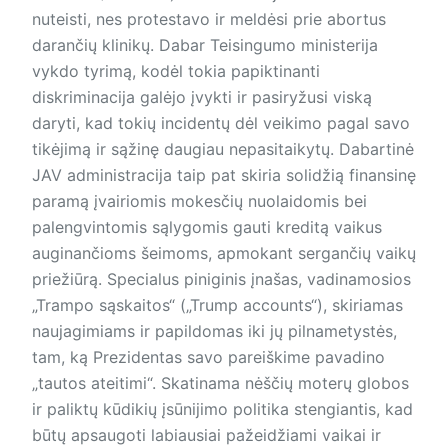
nuteisti, nes protestavo ir meldėsi prie abortus
darančių klinikų. Dabar Teisingumo ministerija
vykdo tyrimą, kodėl tokia papiktinanti
diskriminacija galėjo įvykti ir pasiryžusi viską
daryti, kad tokių incidentų dėl veikimo pagal savo
tikėjimą ir sąžinę daugiau nepasitaikytų. Dabartinė
JAV administracija taip pat skiria solidžią finansinę
paramą įvairiomis mokesčių nuolaidomis bei
palengvintomis sąlygomis gauti kreditą vaikus
auginančioms šeimoms, apmokant sergančių vaikų
priežiūrą. Specialus piniginis įnašas, vadinamosios
„Trampo sąskaitos“ („Trump accounts“), skiriamas
naujagimiams ir papildomas iki jų pilnametystės,
tam, ką Prezidentas savo pareiškime pavadino
„tautos ateitimi“. Skatinama nėščių moterų globos
ir paliktų kūdikių įsūnijimo politika stengiantis, kad
būtų apsaugoti labiausiai pažeidžiami vaikai ir