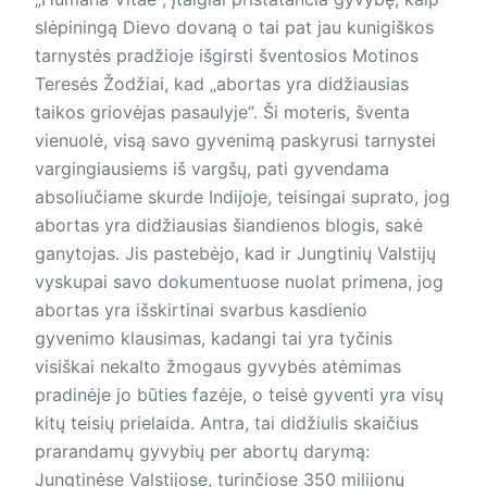
slėpiningą Dievo dovaną o tai pat jau kunigiškos
tarnystės pradžioje išgirsti šventosios Motinos
Teresės Žodžiai, kad „abortas yra didžiausias
taikos griovėjas pasaulyje“. Ši moteris, šventa
vienuolė, visą savo gyvenimą paskyrusi tarnystei
vargingiausiems iš vargšų, pati gyvendama
absoliučiame skurde Indijoje, teisingai suprato, jog
abortas yra didžiausias šiandienos blogis, sakė
ganytojas. Jis pastebėjo, kad ir Jungtinių Valstijų
vyskupai savo dokumentuose nuolat primena, jog
abortas yra išskirtinai svarbus kasdienio
gyvenimo klausimas, kadangi tai yra tyčinis
visiškai nekalto žmogaus gyvybės atėmimas
pradinėje jo būties fazėje, o teisė gyventi yra visų
kitų teisių prielaida. Antra, tai didžiulis skaičius
prarandamų gyvybių per abortų darymą:
Jungtinėse Valstijose, turinčiose 350 milijonų