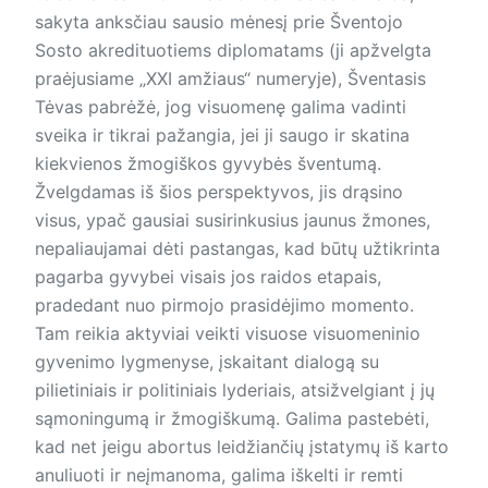
sakyta anksčiau sausio mėnesį prie Šventojo
Sosto akredituotiems diplomatams (ji apžvelgta
praėjusiame „XXI amžiaus“ numeryje), Šventasis
Tėvas pabrėžė, jog visuomenę galima vadinti
sveika ir tikrai pažangia, jei ji saugo ir skatina
kiekvienos žmogiškos gyvybės šventumą.
Žvelgdamas iš šios perspektyvos, jis drąsino
visus, ypač gausiai susirinkusius jaunus žmones,
nepaliaujamai dėti pastangas, kad būtų užtikrinta
pagarba gyvybei visais jos raidos etapais,
pradedant nuo pirmojo prasidėjimo momento.
Tam reikia aktyviai veikti visuose visuomeninio
gyvenimo lygmenyse, įskaitant dialogą su
pilietiniais ir politiniais lyderiais, atsižvelgiant į jų
sąmoningumą ir žmogiškumą. Galima pastebėti,
kad net jeigu abortus leidžiančių įstatymų iš karto
anuliuoti ir neįmanoma, galima iškelti ir remti