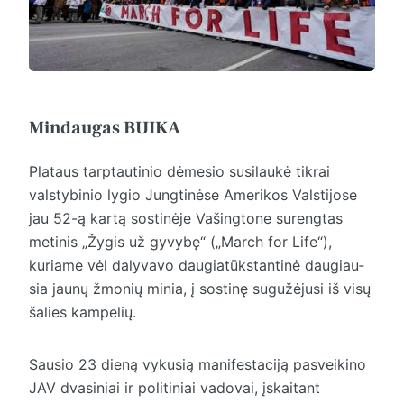
Mindaugas BUIKA
Plataus tarptautinio dėmesio susilaukė tikrai
valstybinio lygio Jungtinėse Amerikos Valstijose
jau 52-ą kartą sostinėje Vašingtone surengtas
metinis „Žygis už gyvybę“ („March for Life“),
kuriame vėl dalyvavo daugiatūkstantinė daugiau­
sia jaunų žmonių minia, į sostinę sugužėjusi iš visų
šalies kampelių.
Sausio 23 dieną vykusią manifestaciją pasveikino
JAV dvasiniai ir politiniai vadovai, įskaitant