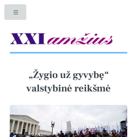
Toggle
„Žygio už gyvybę“
valstybinė reikšmė