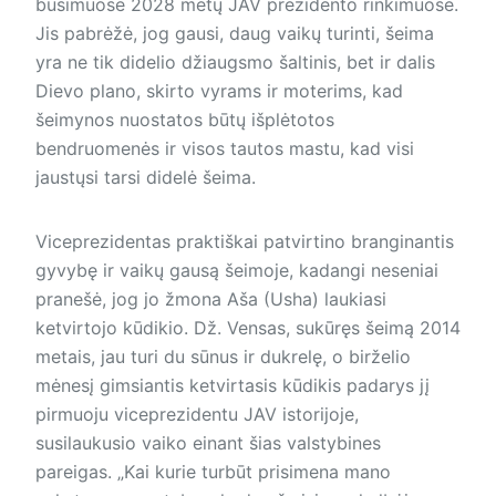
būsimuose 2028 metų JAV preziden­to rinkimuose.
Jis pabrėžė, jog gausi, daug vaikų turinti, šeima
yra ne tik didelio džiaugsmo šaltinis, bet ir dalis
Dievo plano, skirto vyrams ir moterims, kad
šeimynos nuostatos būtų išplėtotos
bendruomenės ir visos tautos mastu, kad visi
jaustųsi tarsi didelė šeima.
Viceprezidentas praktiškai patvirtino branginantis
gyvybę ir vaikų gausą šeimoje, kadangi neseniai
pranešė, jog jo žmona Aša (Usha) laukiasi
ketvirtojo kūdikio. Dž. Vensas, sukūręs šeimą 2014
metais, jau turi du sūnus ir dukrelę, o birželio
mėnesį gimsiantis ketvirtasis kūdikis padarys jį
pirmuoju viceprezidentu JAV istorijoje,
susilaukusio vaiko einant šias valstybines
pareigas. „Kai kurie turbūt prisimena mano