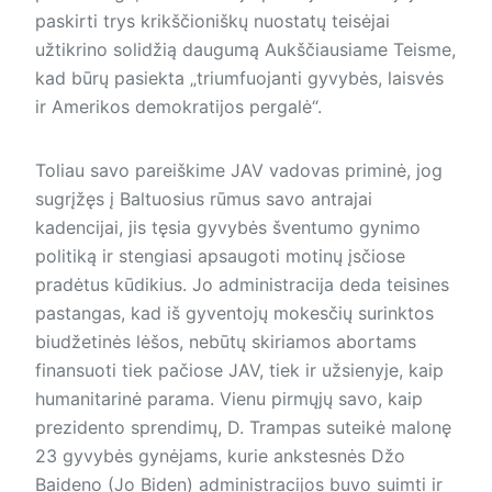
paskirti trys krikščioniškų nuostatų teisėjai
užtikrino solidžią daugumą Aukščiausiame Teisme,
kad būrų pasiekta „triumfuojanti gyvybės, laisvės
ir Amerikos demokratijos pergalė“.
Toliau savo pareiškime JAV vadovas priminė, jog
sugrįžęs į Bal­tuosius rūmus savo antrajai
kadencijai, jis tęsia gyvybės šventumo gynimo
politiką ir stengiasi apsaugoti motinų įsčiose
pradėtus kūdikius. Jo administracija deda teisines
pastangas, kad iš gyventojų mokesčių surinktos
biudžetinės lėšos, nebūtų skiriamos abortams
finansuoti tiek pačiose JAV, tiek ir užsienyje, kaip
humanitarinė parama. Vienu pirmųjų savo, kaip
prezidento sprendimų, D. Trampas suteikė malonę
23 gyvybės gynėjams, kurie ankstesnės Džo
Baideno (Jo Biden) administracijos buvo suimti ir