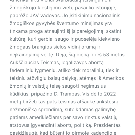
žmogiškojo klestėjimo vietų pasaulio istorijoje,
pabrėžė JAV vadovas. Jo įsitikinimu nacionalinis
žmogiškos gyvybės šventumo minėjimas yra
tinkama proga atnaujinti šį įsipareigojimą, skatinti
kultūrą, kuri gerbia, saugo ir puoselėja kiekvieno
žmogaus brangios sielos vidinį orumą ir
neįkainojamą vertę. Deja, šią dieną prieš 53 metus
Aukščiausias Teismas, legalizavęs abortą
federaliniu lygmeniu, atliko tiek moraliniu, tiek ir
teisiniu atžvilgiu baisų dalyką, atėmęs iš Amerikos
žmonių ir valstijų teisę saugoti negimusius
kūdikius, pripažino D. Trampas. Vis dėlto 2022
metų birželį tas pats teismas atšaukė ankstesnį
nežmonišką spren­dimą, suteikdamas galimybę
patiems amerikiečiams per savo rinktus valstijų
atstovus įgyvendinti abortų politiką. Prezidentas
pasidžiaugė, kad būtent jo pirmoje kadencijoje