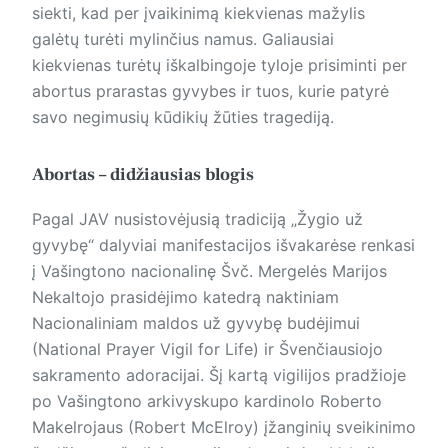
siekti, kad per įvaikinimą kiekvienas mažylis
galėtų turėti mylinčius namus. Galiausiai
kiekvienas turėtų iškalbingoje tyloje prisiminti per
abortus prarastas gyvybes ir tuos, kurie patyrė
savo negimusių kūdikių žūties tragediją.
Abortas – didžiausias blogis
Pagal JAV nusistovėjusią tradiciją „Žygio už
gyvybę“ dalyviai manifestacijos išvakarėse renkasi
į Vašingtono nacionalinę Švč. Mergelės Marijos
Nekaltojo prasidėjimo katedrą naktiniam
Nacionaliniam maldos už gyvybę budėjimui
(National Prayer Vigil for Life) ir Švenčiausiojo
sakramento adoracijai. Šį kartą vigilijos pradžioje
po Vašingtono arkivyskupo kardinolo Roberto
Makelrojaus (Robert McElroy) įžanginių sveikinimo