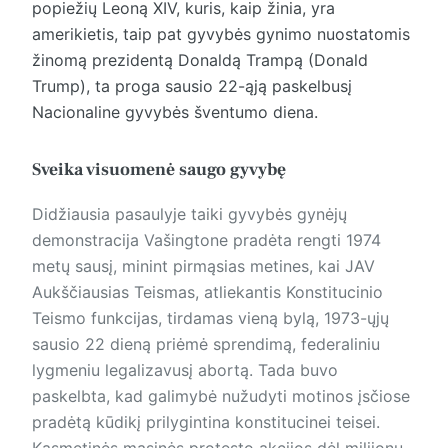
popiežių Leoną XIV, kuris, kaip žinia, yra
amerikietis, taip pat gyvybės gynimo nuostatomis
žinomą prezidentą Donaldą Trampą (Donald
Trump), ta proga sausio 22-ąją paskelbusį
Nacionaline gyvybės šven­tumo die­na.
Sveika visuomenė saugo gyvybę
Didžiausia pasaulyje taiki gyvybės gynėjų
demonstracija Vašingtone pradėta rengti 1974
metų sausį, minint pirmąsias metines, kai JAV
Aukščiausias Teismas, atliekantis Konstitucinio
Teismo funkcijas, tirdamas vieną bylą, 1973-ųjų
sausio 22 dieną priėmė sprendimą, federaliniu
lygmeniu legalizavusį abortą. Tada buvo
paskelbta, kad galimybė nužudyti motinos įsčiose
pradėtą kūdikį prilygintina konstitucinei teisei.
Kasmetinės masinės protesto akcijos dėl milijonų