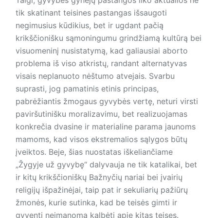
tik skatinant teisines pastangas išsaugoti
negimusius kūdikius, bet ir ugdant pačią
krikščionišku sąmoningumu grindžiamą kultūrą bei
visuomeninį nusistatymą, kad galiausiai aborto
problema iš viso atkristų, randant alternatyvas
visais neplanuoto nėštumo atvejais. Svarbu
suprasti, jog pamatinis etinis principas,
pabrėžiantis žmogaus gyvybės vertę, neturi virsti
paviršutinišku moralizavimu, bet realizuojamas
konkrečia dvasine ir materialine parama jaunoms
mamoms, kad visos ekstremalios sąlygos būtų
įveiktos. Beje, šias nuostatas iškeliančiame
„Žygyje už gyvybę“ dalyvauja ne tik katalikai, bet
ir kitų krikščioniškų Bažnyčių nariai bei įvairių
religijų išpažinėjai, taip pat ir sekuliarių pažiūrų
žmonės, kurie sutinka, kad be teisės gimti ir
gyventi neįmanoma kalbėti apie kitas teises.