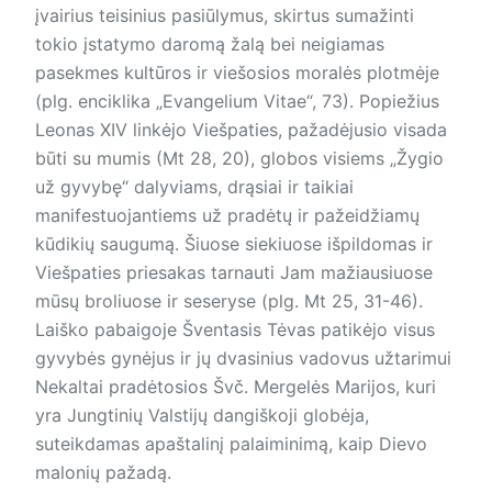
įvairius teisinius pasiūlymus, skirtus sumažinti
tokio įstatymo daromą žalą bei neigiamas
pasekmes kultūros ir viešosios moralės plotmėje
(plg. enciklika „Evangelium Vitae“, 73). Popiežius
Leonas XIV linkėjo Viešpaties, pažadėjusio visada
būti su mumis (Mt 28, 20), globos visiems „Žygio
už gyvybę“ dalyviams, drąsiai ir taikiai
manifestuojantiems už pradėtų ir pažeidžiamų
kūdikių saugumą. Šiuose siekiuose išpildomas ir
Viešpaties priesakas tarnauti Jam mažiausiuose
mūsų broliuose ir seseryse (plg. Mt 25, 31-46).
Laiško pabaigoje Šventasis Tėvas patikėjo visus
gyvybės gynėjus ir jų dvasinius vadovus užtarimui
Nekaltai pradėtosios Švč. Mergelės Marijos, kuri
yra Jungtinių Valstijų dangiškoji globėja,
suteikdamas apaštalinį palaiminimą, kaip Dievo
malonių pažadą.