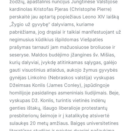
žodžių, apaštalinis nuncijus Jungtinėse Valstijose
kardinolas Kristofas Pjeras (Christophe Pierre)
perskaitė jau aptartą popiežiaus Leono XIV laišką
„Žygio už gyvybę“ dalyviams, kuriame
pabrėžiama, jog drąsiai ir taikiai manifestuojant už
negimusius kūdikius išpildomas Viešpaties
prašymas tarnauti jam mažuosiuose broliuose ir
seseryse. Maldos budėjimo įžangines šv. Mišias,
kurių dalyviai, įvykdę atitinkamas sąlygas, galėjo
gauti visuotinius atlaidus, aukojo žymus gyvybės
gynėjas Linkolno (Nebraskos valstija) vyskupas
Džeim­sas Konlis (James Conley), įspūdingoje
homilijoje pasidalinęs asmeniniais liudijimais. Beje,
vys­ku­pas Dž. Konlis, turintis vietinės indėnų
genties ištakų, išaugo liberalioje protestantų
presbiterionų šeimoje ir į katalikybę atsivertė
sulaukęs 20 metų amžiaus. Baigęs universitetines
literatūros studijas ir pajutęs dvasinį pašaukimą,