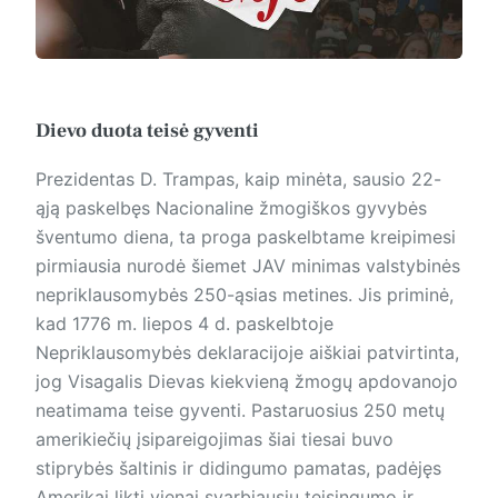
Dievo duota teisė gyventi
Prezidentas D. Trampas, kaip minėta, sausio 22-
ąją paskelbęs Nacionaline žmogiškos gyvybės
šventumo diena, ta proga paskelbtame kreipimesi
pirmiausia nurodė šiemet JAV minimas valstybinės
nepriklausomybės 250-ąsias metines. Jis priminė,
kad 1776 m. liepos 4 d. paskelbtoje
Nepriklausomybės deklaracijoje aiškiai patvirtinta,
jog Visagalis Dievas kiekvieną žmogų apdovanojo
neatimama teise gyventi. Pastaruosius 250 metų
amerikiečių įsipareigojimas šiai tiesai buvo
stiprybės šaltinis ir didingumo pamatas, padėjęs
Amerikai likti vienai svarbiausių teisingumo ir