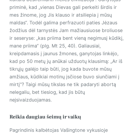
priminė, kad „vienas Dievas gali perkeiti širdis ir
mes žinome, jog Jis klauso ir atsiliepia į mūsų
maldas“. Todėl galima perfrazuoti paties Jėzaus
žodžius dėl tarnystės Jam mažiausiuose broliuose
ir seseryse: „kas priima bent vieną negimusį kūdikį,
mane priima“ (plg. Mt 25, 40). Galiausiai,
kreipdamasis į jaunus žmones, ganytojas linkėjo,
kad po 50 metų jų anūkai užduotų klausimą: „Ar iš
tikrųjų galėjo taip būti, jog kada buvote mūsų
amžiaus, kūdikiai motinų įsčiose buvo siunčiami į
mirtį“? Taigi mūsų tikslas ne tik padaryti abortą
nelegaliu, bet tiesiog, kad jis būtų
neįsivaizduojamas.
Reikia daugiau šeimų ir vaikų
Pagrindinis kalbėtojas Vašingtone vykusioje