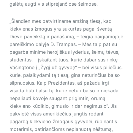
galėtų augti vis stiprėjančiose šeimose.
„Šiandien mes patvirtiname amžiną tiesą, kad
kiekvienas žmogus yra sukurtas pagal šventą
Dievo paveikslą ir panašumą, – teigia baigiamojoje
pareiškimo dalyje D. Trampas. – Mes taip pat su
pagarba minime herojiškus lyderius, šeimų tėvus,
studentus, – įskaitant tuos, kurie dabar susirinkę
Vašingtone į „Žygį už gyvybę“ – bei visus piliečius,
kurie, palaikydami tą tiesą, gina neturinčius balso
silpnuosius. Kaip Prezidentas, aš pažadu irgi
visada būti balsu tų, kurie neturi balso ir niekada
nepaliauti kovoje saugant prigimtinį orumą
kiekvieno kūdikio, gimusio ir dar negimusio“. Jis
pakvietė visus amerikiečius jungtis rodant
pagarbą kiekvieno žmogaus gyvybei, rūpinantis
moterimis, patiriančioms neplanuotą nėštumą,