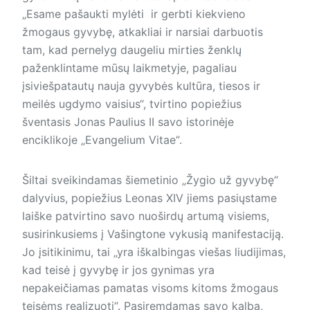
„Esame pašaukti mylėti ir gerbti kiekvieno
žmogaus gyvybę, atkakliai ir narsiai darbuotis
tam, kad pernelyg daugeliu mirties ženklų
paženklintame mūsų laikmetyje, pagaliau
įsiviešpatautų nauja gyvybės kultūra, tiesos ir
meilės ugdymo vaisius“, tvirtino popiežius
šventasis Jonas Paulius II savo istorinėje
enciklikoje „Evangelium Vitae“.
Šiltai sveikindamas šiemetinio „Žygio už gyvybę“
dalyvius, popiežius Leonas XIV jiems pasiųstame
laiške patvirtino savo nuoširdų artumą visiems,
susirinkusiems į Vašingtone vykusią manifestaciją.
Jo įsitikinimu, tai „yra iškalbingas viešas liudijimas,
kad teisė į gyvybę ir jos gynimas yra
nepakeičiamas pamatas visoms kitoms žmogaus
teisėms realizuoti“. Pasiremdamas savo kalba,