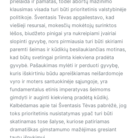
prielaida ir pamatas, todėl abortų mažinimo
klausimas visada turi būti prioritetinis valstybinėje
politikoje. Šventasis Tėvas apgailestavo, kad
viešieji resursai, mokesčių mokėtojų surinktos
lėšos, biudžeto pinigai yra nukreipiami įvairiai
slopinti gyvybę, nors pirmiausia turi būti skiriami
paremti šeimas ir kūdikių besilaukiančias motinas,
kad būtų svetingai priimta kiekviena pradėta
gyvybė. Pašaukimas mylėti ir perduoti gyvybę,
kuris išskirtiniu būdu apreiškiamas neišardomoje
vyro ir moters santuokinėje sąjungoje, yra
fundamentalus etinis imperatyvas šeimoms
gimdyti ir auginti kiekvieną pradėtą kūdikį.
Kalbėdamas apie tai Šventasis Tėvas pabrėžė, jog
toks prioritetinis nusistatymas ypač turi būti
skatinamas tose šalyse, kuriose patiriamas
dramatiškas gimstamumo mažėjimas gresiant
tautų išnykimui.