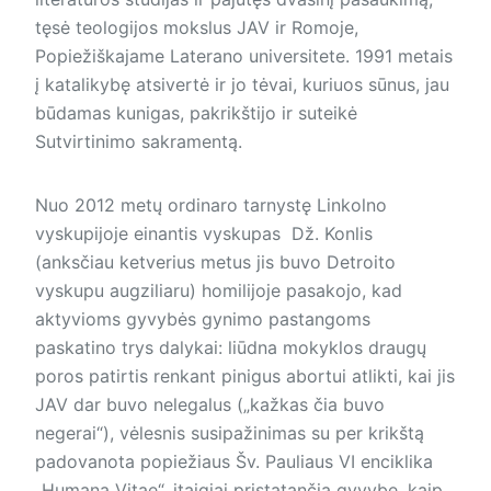
tęsė teologijos mokslus JAV ir Romoje,
Popiežiškajame Laterano universitete. 1991 metais
į katalikybę atsivertė ir jo tėvai, kuriuos sūnus, jau
būdamas kunigas, pakrikštijo ir suteikė
Sutvirtinimo sakramentą.
Nuo 2012 metų ordinaro tarnystę Linkolno
vyskupijoje einantis vyskupas Dž. Konlis
(anksčiau ketverius metus jis buvo Detroito
vyskupu augziliaru) homilijoje pasakojo, kad
aktyvioms gyvybės gynimo pastangoms
paskatino trys dalykai: liūdna mokyklos draugų
poros patirtis renkant pinigus abortui atlikti, kai jis
JAV dar buvo nelegalus („kažkas čia buvo
negerai“), vėlesnis susipažinimas su per krikštą
padovanota popiežiaus Šv. Pauliaus VI enciklika
„Humana Vitae“, įtaigiai pristatančia gyvybę, kaip