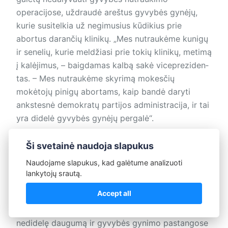
operacijose, uždraudė areštus gyvybės gynėjų,
kurie susitelkia už negimusius kūdikius prie
abortus darančių klinikų. „Mes nutraukėme kunigų
ir senelių, kurie meldžiasi prie tokių klinikų, metimą
į kalėjimus, – baigdamas kalbą sakė vicepreziden­
tas. – Mes nutraukėme skyrimą mokesčių
mokėtojų pinigų abortams, kaip bandė daryti
ankstesnė demokratų partijos administracija, ir tai
yra didelė gyvybės gynėjų pergalė“.
Ši svetainė naudoja slapukus
Dėkingumas tėvams už gyvenimą
Naudojame slapukus, kad galėtume analizuoti
Viceprezidentas Dž. Vensas pagal pareigas yra ir
lankytojų srautą.
Kongreso aukštųjų rūmų, Senato, pirmininkas, kuris
Accept all
turi du balsus įstatymų priėmimo procese. Tai yra
labai svarbu, kadangi respublikonai Senate turi
nedidelę daugumą ir gyvybės gynimo pastangose