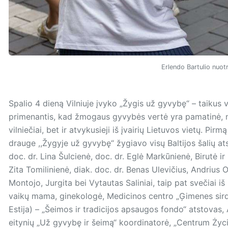
Erlendo Bartulio nuot
Spalio 4 dieną Vilniuje įvyko „Žygis už gyvybę“ – taikus
primenantis, kad žmogaus gyvybės vertė yra pamatinė, nek
vilniečiai, bet ir atvykusieji iš įvairių Lietuvos vietų. Pi
drauge ,,Žygyje už gyvybę“ žygiavo visų Baltijos šalių atsto
doc. dr. Lina Šulcienė, doc. dr. Eglė Markūnienė, Birutė i
Zita Tomilinienė, diak. doc. dr. Benas Ulevičius, Andrius
Montojo, Jurgita bei Vytautas Saliniai, taip pat svečiai iš
vaikų mama, ginekologė, Medicinos centro „Ģimenes sird
Estija) – „Šeimos ir tradicijos apsaugos fondo“ atstovas
eitynių „Už gyvybę ir šeimą“ koordinatorė, „Centrum Życia