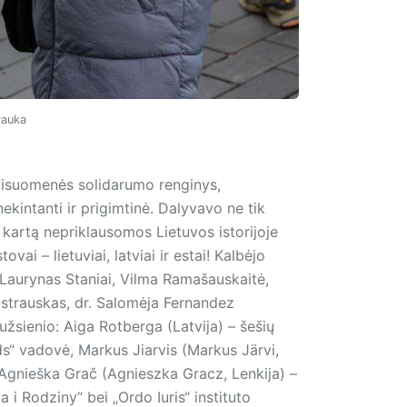
rauka
 visuomenės solidarumo renginys,
intanti ir prigimtinė. Dalyvavo ne tik
rmą kartą nepriklausomos Lietuvos istorijoje
vai – lietuviai, latviai ir estai! Kalbėjo
r Laurynas Staniai, Vilma Ramašauskaitė,
 Ostrauskas, dr. Salomėja Fernandez
 užsienio: Aiga Rotberga (Latvija) – šešių
s“ vadovė, Markus Jiarvis (Markus Järvi,
, Agnieška Grač (Agnieszka Gracz, Lenkija) –
 i Rodziny“ bei „Ordo Iuris“ instituto