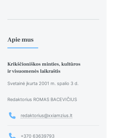
Apie mus
Krikščioniškos minties, kultūros
ir visuomenės laikraštis
Svetainė įkurta 2001 m. spalio 3 d.
Redaktorius ROMAS BACEVIČIUS
redaktorius@xxiamzius.lt
+370 63639793