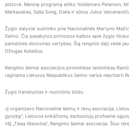
atstovė. Meninę programą atliko Voldemars Peterson, Mil
Markauskas, Saša Song, Dalia ir sūnus Julius Vaicenavičiai
Žygio dalyviai susirinko prie Nacionalinės Martyno Mažvy
Seimo. Čia pasakytos pirmosios kalbos apie žygio tikslu
pamatines dorovines vertybes. Šią renginio dalį vedė jaun
Džiugas Kuliešius.
Rengimo šeimai asociacijos pirmininkas teisininkas Ramūn
raginama Lietuvos Respublikos Seimo narius nepritarti R
Žygis transliuotas ir nuotoliniu būdu.
Jį organizavo Nacionalinė šeimų ir tėvų asociacija, Lie
gyvybę“, Lietuvos krikščionių darbuotojų profesinė sąjunga
VšĮ „Tiesa išlaisvina“, Rengimo šeimai asociacija. Šiuo ren