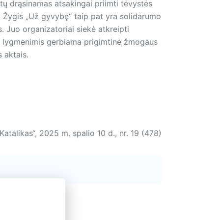
tų drąsinamas atsakingai priimti tėvystės
. Žygis „Už gyvybę“ taip pat yra solidarumo
s. Juo organizatoriai siekė atkreipti
ais lygmenimis gerbiama prigimtinė žmogaus
s aktais.
Katalikas“, 2025 m. spalio 10 d., nr. 19 (478)