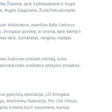
da Žukienė, Ignė Vyšniauskienė ir Augis
, Rugilė Daujotaitė, Živilė Petrulionienė.
do bibliotekos, esančios šalia Lietuvos
s, žmogaus gyvybę, jo orumą, apie šeimą ir
as tėtis, žurnalistas, renginių vedėjas
as Aušrotas pristatė peticiją, kuria
eprodukcinės sveikatos įstatymo projektui.
tuvos gydytojų asociacija „Už žmogaus
, Ateitininkų federacija, Pro Life Vilnius,
giniu kviesta kurti visuomenę, kurioje