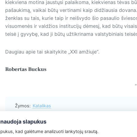
kiekviena motina jaustųsi palaikoma, kiekvienas tėvas bū
pašaukimą, vaikai būtų vertinami kaip didžiausia dovana
ženklas su tais, kurie taip ir neišvydo šio pasaulio švieso
visuomenės ir valdžios institucijų dėmesį, kad būtų vis
teisė į gyvybę, kad ji būtų užtikrinama valstybiniais teisė
Daugiau apie tai skaitykite „XXI amžiuje“.
Robertas Buckus
„
Žymos:
Katalikas
 naudoja slapukus
ukus, kad galėtume analizuoti lankytojų srautą.