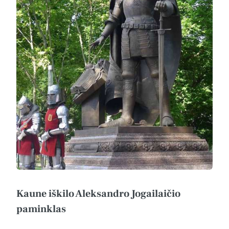
Kaune iškilo Aleksandro Jogailaičio
paminklas