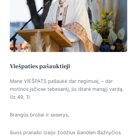
Viešpaties pašauktieji
Mane VIEŠPATS pašaukė dar negimusį, – dar
motinos įsčiose tebesantį, jis ištarė manąjį vardą.
(Iz 49, 1)
Brangūs broliai ir seserys,
šiuos pranašo Izaijo žodžius šiandien Bažnyčios