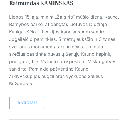
Raimundas KAMINSKAS
Liepos 15-ąją, minint „Žalgirio“ mūšio dieną, Kaune,
Ramybės parke, atidengtas Lietuvos Didžiojo
Kunigaikščio ir Lenkijos karaliaus Aleksandro
Jogailaičio paminklas. 5 metrų aukščio ir 3 tonas
sveriantis monu­men­tas kauniečius ir miesto
svečius pasitinka buvusių Senųjų Kauno kapinių
prieigose, ties Vytauto prospekto ir Miško gatvės
sankirta. Paminklą pašventino Kauno
arkivyskupijos augziliaras vyskupas Saulius
Bužauskas.
DAUGIAU