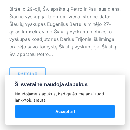
Birželio 29-oji, Šv. apaštalų Petro ir Pauliaus diena,
Šiaulių vyskupijai tapo dar viena istorine data:
Šiaulių vyskupas Eugenijus Bartulis minėjo 27-
ąsias konsekravimo Šiaulių vyskupu metines, o
vyskupas koadjutorius Darius Trijonis iškilmingai
pradėjo savo tarnystę Šiaulių vyskupijoje. Šiaulių
Šv. apaštalų Petro…
DAUGIAU
Ši svetainė naudoja slapukus
Naudojame slapukus, kad galėtume analizuoti
lankytojų srautą.
Accept all
Naujesni straipsniai
Puslapis 3 iš 3