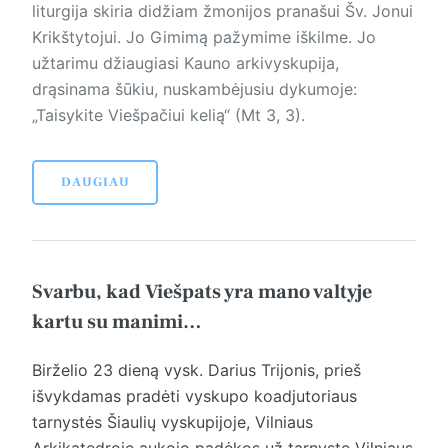
liturgija skiria didžiam žmonijos pranašui Šv. Jonui
Krikštytojui. Jo Gimimą pažymime iškilme. Jo
užtarimu džiaugiasi Kauno arkivyskupija,
drąsinama šūkiu, nuskambėjusiu dykumoje:
„Taisykite Viešpačiui kelią“ (Mt 3, 3).
DAUGIAU
Svarbu, kad Viešpats yra mano valtyje
kartu su manimi…
Birželio 23 dieną vysk. Darius Trijonis, prieš
išvykdamas pradėti vyskupo koadjutoriaus
tarnystės Šiaulių vyskupijoje, Vilniaus
Arkikatedroje aukojo padėkos už tarnystę Vilniaus