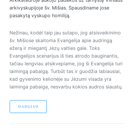
arkivyskupijoje šv. Mišias. Spausdiname jose
pasakytą vyskupo homiliją.
Nežinau, kodėl taip jau sutapo, jog atsisveikinimo
šv. Mišiose skaitoma Evangelija apie audringą
ežerą ir miegantį Jėzų valties gale. Toks
Evangelijos scenarijus iš ties atrodo bauginantis,
tačiau lengviau atsikvepiame, jog ši Evangelija turi
laimingą pabaigą. Turbūt tas ir guodžia labiausiai,
kad gyvenimo kelionėje su Jėzumi visada yra
laiminga pabaiga, nesvarbu kokios audros siaustų.
DAUGIAU