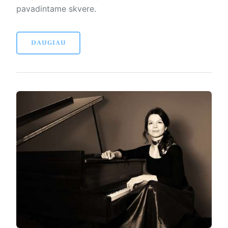
pavadintame skvere.
DAUGIAU