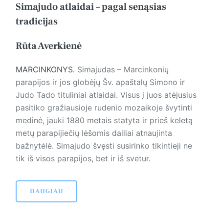
Simajudo atlaidai – pagal senąsias
tradicijas
Rūta Averkienė
MARCINKONYS.
Simajudas – Marcinkonių
parapijos ir jos globėjų Šv. apaštalų Simono ir
Judo Tado tituliniai atlaidai. Visus į juos atėjusius
pasitiko gražiausioje rudenio mozaikoje švytinti
medinė, jauki 1880 metais statyta ir prieš keletą
metų parapijiečių lėšomis dailiai atnaujinta
bažnytėlė. Simajudo švęsti susirinko tikintieji ne
tik iš visos parapijos, bet ir iš svetur.
DAUGIAU