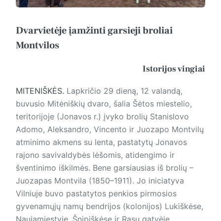
Dvarvietėje įamžinti garsieji broliai
Montvilos
Istorijos vingiai
MITENIŠKĖS.
Lap­kri­čio 29 dieną, 12 valandą,
buvusio Mitėniškių dvaro, šalia Šėtos miestelio,
teritorijoje (Jonavos r.) įvyko brolių Stanislovo
Adomo, Aleksandro, Vincento ir Juozapo Montvilų
atminimo akmens su lenta, pastatytų Jonavos
rajono savivaldybės lėšomis, atidengimo ir
šventinimo iškilmės. Bene garsiausias iš brolių –
Juozapas Montvila (1850–1911). Jo iniciatyva
Vilniuje buvo pastatytos penkios pirmosios
gyvenamųjų namų bendrijos (kolonijos) Lukiškėse,
Naujamiestyje, Šnipiškėse ir Rasų gatvėje.