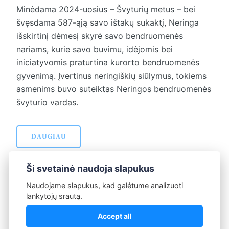
Minėdama 2024-uosius – Švyturių metus – bei
švęsdama 587-ąją savo ištakų sukaktį, Neringa
išskirtinį dėmesį skyrė savo bendruomenės
nariams, kurie savo buvimu, idėjomis bei
iniciatyvomis praturtina kurorto bendruomenės
gyvenimą. Įvertinus neringiškių siūlymus, tokiems
asmenims buvo suteiktas Neringos bendruomenės
švyturio vardas.
DAUGIAU
Ši svetainė naudoja slapukus
Naudojame slapukus, kad galėtume analizuoti
lankytojų srautą.
Ankstesni
Naujesni
Puslapis 2 iš
Accept all
straipsniai
straipsniai
3