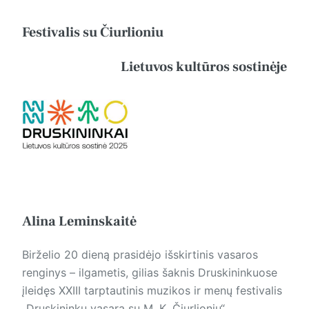
Festivalis su Čiurlioniu
Lietuvos kultūros sostinėje
Alina Leminskaitė
Birželio 20 dieną prasidėjo išskirtinis vasaros
renginys – ilgametis, gilias šaknis Druskininkuose
įleidęs XXIII tarptautinis muzikos ir menų festivalis
„Druskininkų vasara su M. K. Čiurlioniu“.