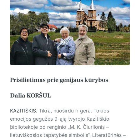
Prisilietimas prie genijaus kūrybos
Dalia KORŠUL
KAZITIŠKIS.
Tikra, nuoširdu ir gera. Tokios
emocijos gegužės 9-ąją tvyrojo Kazitiškio
bibliotekoje po renginio „M. K. Čiurlionis –
lietuviškosios tapatybės simbolis“. Literatūrinės –