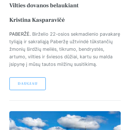
Vilties dovanos belaukiant
Kristina Kasparavičė
PABERŽĖ.
Birželio 22-osios sekmadienio pavakarę
tyliąją ir sakraliąją Paberžę užtvindė tūkstančių
žmonių širdžių meilės, tikrumo, bendrystės,
artumo, vilties ir šviesos dūžiai, kartu su malda
įsipynę į mūsų tautos milžinų susitikimą.
DAUGIAU