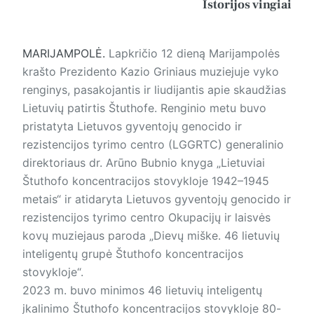
Istorijos vingiai
MARIJAMPOLĖ.
Lapkričio 12 dieną Marijampolės
krašto Prezidento Kazio Griniaus muziejuje vyko
renginys, pasakojantis ir liudijantis apie skaudžias
Lietuvių patirtis Štuthofe. Renginio metu buvo
pristatyta Lietuvos gyventojų genocido ir
rezistencijos tyrimo centro (LGGRTC) generalinio
direktoriaus dr. Arūno Bubnio knyga „Lietuviai
Štuthofo koncentracijos stovykloje 1942–1945
metais“ ir atidaryta Lietuvos gyventojų genocido ir
rezistencijos tyrimo centro Okupacijų ir laisvės
kovų muziejaus paroda „Dievų miške. 46 lietuvių
inteligentų grupė Štuthofo koncentracijos
stovykloje“.
2023 m. buvo minimos 46 lietuvių inteligentų
įkalinimo Štuthofo koncentracijos stovykloje 80-