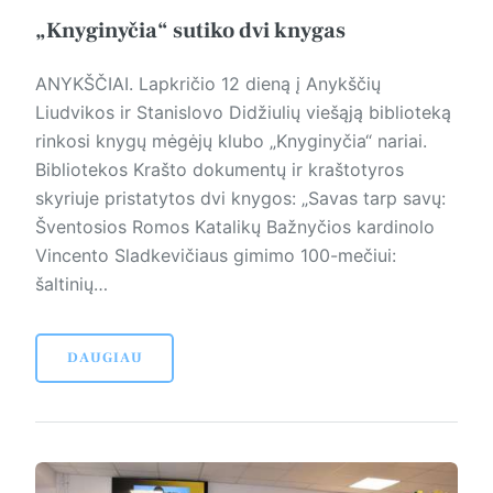
„Knyginyčia“ sutiko dvi knygas
ANYKŠČIAI. Lapkričio 12 dieną į Anykščių
Liudvikos ir Stanislovo Didžiulių viešąją biblioteką
rin­kosi knygų mėgėjų klubo „Knyginyčia“ nariai.
Bibliotekos Krašto dokumentų ir kraštotyros
skyriuje pristatytos dvi knygos: „Savas tarp savų:
Šventosios Romos Katalikų Bažnyčios kardinolo
Vincento Sladkevičiaus gimimo 100-mečiui:
šaltinių…
DAUGIAU