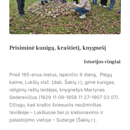
Prisiminė kunigą, kraštietį, knygnešį
Istorijos vingiai
Prieš 195-erius metus, lapkričio 9 dieną, Plėgų
kaime, Lukšių vlsč. (dab. Šakių r.), gimė kunigas,
religinių raštų leidėjas, knygnešys Martynas
Sederevičius (1829 11 09–1858 11 27–1907 03 07).
Džiugu, kad krašto šviesuolis neužmirštas
tėviškėje – Lukšiuose bei jo klebonavimo ir
palaidojimo vietoje – Sudarge (Šakių r.).