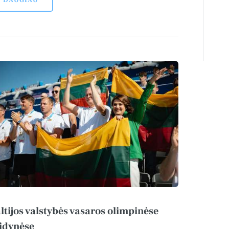
DAUGIAU
ltijos valstybės vasaros olimpinėse
idynėse