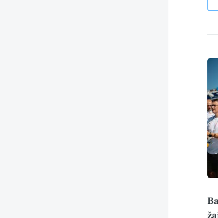
Ba
ža