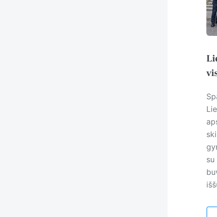
Li
vi
Sp
Li
ap
sk
gy
su 
bu
iš