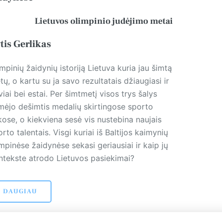
Lietuvos olimpinio judėjimo metai
tis Gerlikas
mpinių žaidynių istoriją Lietuva kuria jau šimtą
ų, o kartu su ja savo rezultatais džiaugiasi ir
viai bei estai. Per šimtmetį visos trys šalys
imėjo dešimtis medalių skirtingose sporto
kose, o kiekviena sesė vis nustebina naujais
rto talentais. Visgi kuriai iš Baltijos kaimynių
mpinėse žaidynėse sekasi geriausiai ir kaip jų
ntekste atrodo Lietuvos pasiekimai?
DAUGIAU