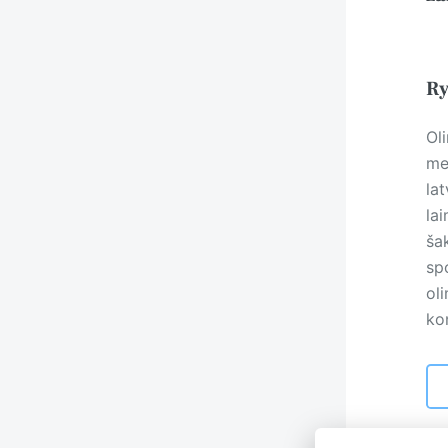
Ry
Oli
met
lat
la
ša
spo
oli
ko