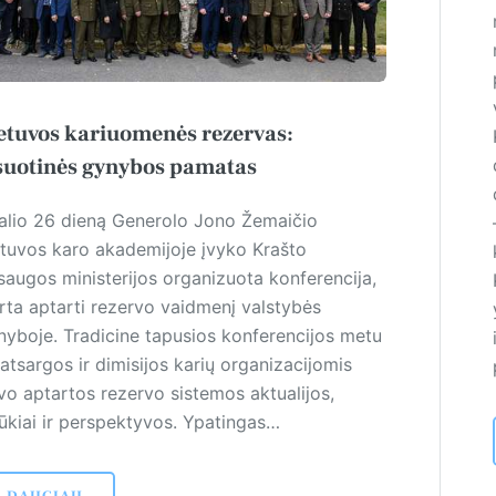
etuvos kariuomenės rezervas:
suotinės gynybos pamatas
alio 26 dieną Generolo Jono Žemaičio
etuvos karo akademijoje įvyko Kraš­to
saugos ministerijos organizuota konferencija,
irta aptarti rezervo vaidmenį valstybės
nyboje. Tradicine tapusios konferencijos metu
atsargos ir dimisijos karių organizacijomis
vo aptartos rezervo sistemos aktualijos,
šūkiai ir perspektyvos. Ypatingas…