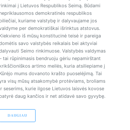
rinkimai į Lietuvos Respublikos Seimą. Būdami
nepriklausomos demokratinės respublikos
piliečiai, kuriame valstybę ir dalyvaujame jos
valdyme per demokratiškai išrinktus atstovus.
Kiekvieno iš mūsų konstitucinė teisė ir pareiga
domėtis savo valstybės reikalais bei aktyviai
dalyvauti Seimo rinkimuose. Valstybės valdymas
– tai rūpinimasis bendruoju gėriu nepamirštant
krikščioniškos artimo meilės, kuria atsiliepiame į
Kūrėjo mums dovanoto krašto puoselėjimą. Tai
yra visų mūsų atsakomybė protėviams, broliams
ir seserims, kurie ilgose Lietuvos laisvės kovose
patyrė daug kančios ir net atidavė savo gyvybę.
DAUGIAU