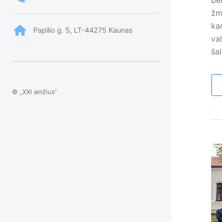
bei
žm
ka
Papilio g. 5, LT-44275 Kaunas
va
ša
© „XXI amžius“