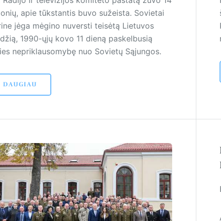
 Radijo ir televizijos komiteto pastatą žuvo 14
onių, apie tūkstantis buvo sužeista. Sovietai
rine jėga mėgino nuversti teisėtą Lietuvos
ldžią, 1990-ųjų kovo 11 dieną paskelbusią
lies nepriklausomybę nuo Sovietų Sąjungos.
DAUGIAU