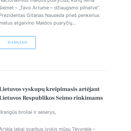
šiemet – „Tavo Artume – džiaugsmo pilnatvė“.
Prezidentas Gitanas Nausėda prieš penkerius
metus atgaivino Maldos pusryčių…
DAUGIAU
Lietuvos vyskupų kreipimasis artėjant
Lietuvos Respublikos Seimo rinkimams
Brangūs broliai ir seserys,
Artėja labai svarbus įvykis mūsų Tėvynėje –