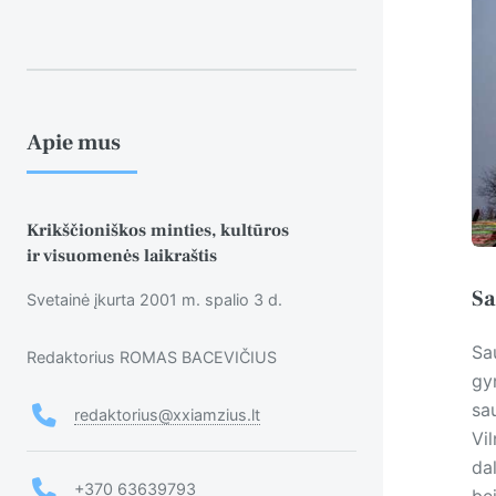
Apie mus
Krikščioniškos minties, kultūros
ir visuomenės laikraštis
Sa
Svetainė įkurta 2001 m. spalio 3 d.
Sa
Redaktorius ROMAS BACEVIČIUS
gy
sa
redaktorius@xxiamzius.lt
Vi
da
+370 63639793