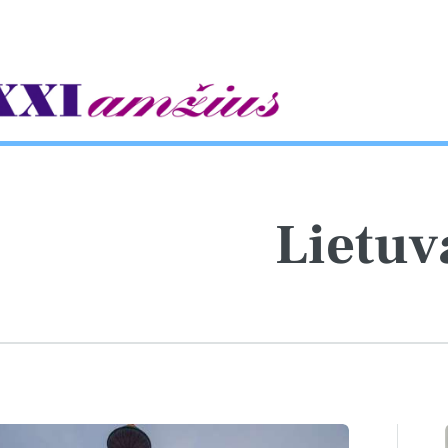
gle
Lietu