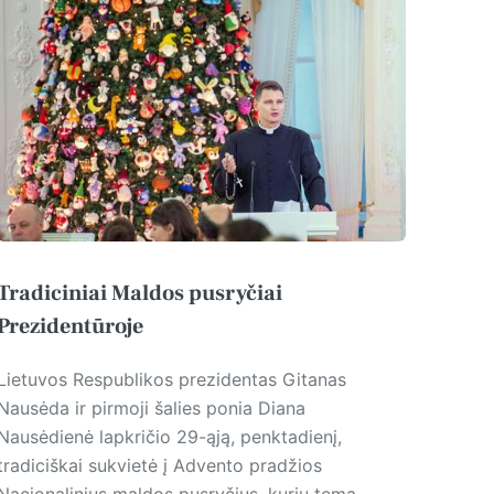
Tradiciniai Maldos pusryčiai
Prezidentūroje
Lietuvos Respublikos prezidentas Gitanas
Nausėda ir pirmoji šalies ponia Diana
Nausėdienė lapkričio 29-ąją, penktadienį,
tradiciškai sukvietė į Advento pradžios
Nacionalinius maldos pusryčius, kurių tema