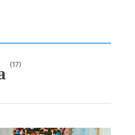
(17)
va