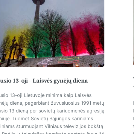
usio 13-oji – Laisvės gynėjų diena
usio 13-oji Lietuvoje minima kaip Laisvės
nėjų diena, pagerbiant žuvusiuosius 1991 metų
usio 13 dieną per sovietų kariuomenės agresiją
lniuje. Tuomet Sovietų Sąjungos kariniams
liniams šturmuojant Vilniaus televizijos bokštą