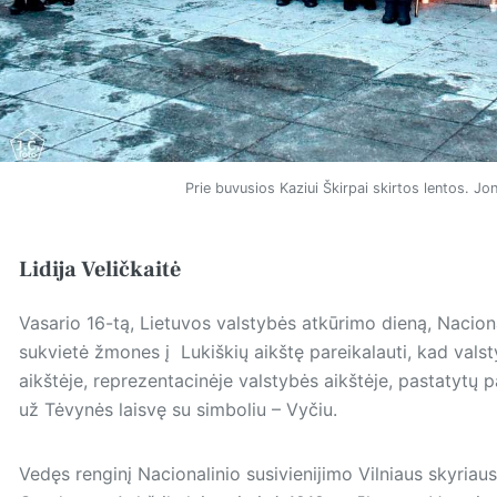
Prie buvusios Kaziui Škirpai skirtos lentos.
Lidija Veličkaitė
Vasario 16-tą, Lietuvos valstybės atkūrimo dieną, Naciona
sukvietė žmones į Lukiškių aikštę pareikalauti, kad vals
aikštėje, reprezentacinėje valstybės aikštėje, pastatytų
už Tėvynės laisvę su simboliu – Vyčiu.
Vedęs renginį Nacionalinio susivienijimo Vilniaus skyriau