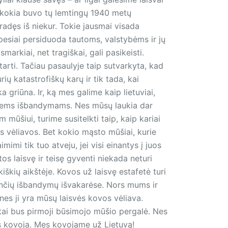
i, kokia buvo tų lemtingų 1940 metų
radęs iš niekur. Tokie jausmai visada
rpesiai persiduoda tautoms, valstybėms ir jų
markiai, net tragiškai, gali pasikeisti.
tarti. Tačiau pasaulyje taip sutvarkyta, kad
rių katastrofiškų karų ir tik tada, kai
a griūna. Ir, ką mes galime kaip lietuviai,
antiems išbandymams. Nes mūsų laukia dar
 mūšiui, turime susitelkti taip, kaip kariai
s vėliavos. Bet kokio mąsto mūšiai, kurie
imi tik tuo atveju, jei visi einantys į juos
tos laisvę ir teisę gyventi niekada neturi
kiškių aikštėje. Kovos už laisvę estafetė turi
nčių išbandymų išvakarėse. Nors mums ir
 nes ji yra mūsų laisvės kovos vėliava.
ir tai bus pirmoji būsimojo mūšio pergalė. Nes
 jis kovoja. Mes kovojame už Lietuvą!