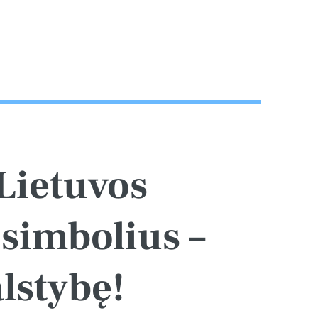
Lietuvos
simbolius –
lstybę!