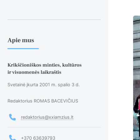
Apie mus
Krikščioniškos minties, kultūros
ir visuomenės laikraštis
Svetainė įkurta 2001 m. spalio 3 d.
Redaktorius ROMAS BACEVIČIUS
redaktorius@xxiamzius.lt
+370 63639793