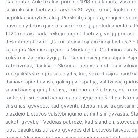
Gaudentas Aukštikalnis priminė 1918 m. ūkanotą Vasario 16
susirinkusius Lietuvos Tarybos 20 vyrų, kurie, ilgokai ir
nepriklausomybės aktą. Perskaitęs šį aktą, renginio vedėj
buvo palydėtos gausiais susirinkusiųjų aplodismentais. Po 
1920 metais, kada reikėjo apginti Lietuvą, vėl ją prarasti, 
dešimtmetį kovoti. „Iš kur ateina toji amžinoji Lietuva? – 
sąjungos Nemuno upyne, iš Mindaugo ir Gedimino karalysči
krikšto ir Žalgirio žygių. Tai Gediminaičių dinastija ir Ba
katekizmas, Daukša ir Skorina, Lietuvos metrika ir Vilniau
kunigaikštystė ir jos saulėlydis, kurį sekė Rusijos baudž
dainavo apie buvusią galingą viešpatiją, valdžiusią gudus i
snaudžiančią girių Lietuvą, kuri nuo amžių buvo, dėl kurios
rankoje ir su draudžiama maldaknyge prie širdies. Istori
Ji skinasi gyvybes, kad gyventų idėjos mūsų tragiškai ir d
plazdėjo Lietuvos valstybingumo atmintis ir gyvastis. Štai 
aukoti gyvybę.“ Vedėjas pabrėžė, kad šiandien, stovėdami 
juos, paaukojusius savo gyvybes dėl Lietuvos laisvės, bu
praėjus 35-iems metams, nesugebėjome pastatyti jų auka