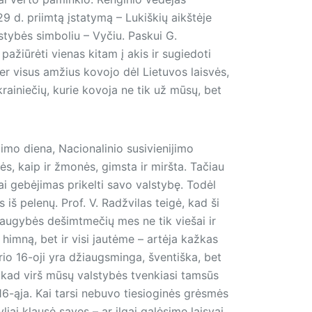
 d. priimtą įstatymą – Lukiškių aikštėje
stybės simboliu – Vyčiu. Paskui G.
pažiūrėti vienas kitam į akis ir sugiedoti
er visus amžius kovojo dėl Lietuvos laisvės,
krainiečių, kurie kovoja ne tik už mūsų, bet
imo diena, Nacionalinio susivienijimo
s, kaip ir žmonės, gimsta ir miršta. Tačiau
tai gebėjimas prikelti savo valstybę. Todėl
 iš pelenų. Prof. V. Radžvilas teigė, kad ši
 daugybės dešimtmečių mes ne tik viešai ir
himną, bet ir visi jautėme – artėja kažkas
rio 16-oji yra džiaugsminga, šventiška, bet
e, kad virš mūsų valstybės tvenkiasi tamsūs
16-ąja. Kai tarsi nebuvo tiesioginės grėsmės
liai klausė savęs – ar ilgai galėsime laisvai