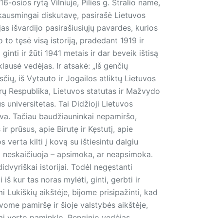
-osios rytą Vilniuje, Pilies g. Štralio name,
 skausmingai diskutavę, pasirašė Lietuvos
as išvardijo pasirašiusiųjų pavardes, kurios
to tęsė visą istoriją, pradedant 1919 ir
ginti ir žūti 1941 metais ir dar beveik ištisą
klausė vedėjas. Ir atsakė: „Iš genčių
ų, iš Vytauto ir Jogailos atliktų Lietuvos
jorų Respublika, Lietuvos statutas ir Mažvydo
s universitetas. Tai Didžioji Lietuvos
iava. Tačiau baudžiauninkai nepamiršo,
r prūsus, apie Birutę ir Kęstutį, apie
 verta kilti į kovą su ištiesintu dalgiu
ja neskaičiuoja – apsimoka, ar neapsimoka.
idvyriškai istorijai. Todėl negęstanti
iš kur tas noras mylėti, ginti, gerbti ir
Lukiškių aikštėje, bijome prisipažinti, kad
vome pamiršę ir šioje valstybės aikštėje,
i verto paminklo. Renginio vedėjas