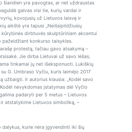
p šiandien yra pavogtas, ar net uždraustas
aguldė galvas visi tie, kurių vardai ir
dvyrių, kovojusių už Lietuvos laisvę ir
ų aikštė yra tapusi „Neišsipildžiusių
s kūrybinės dirbtuvės skulptūriniam akcentui
ko pažeidžiant konkurso taisykles.
 parašę protestą, tačiau gavo atsakymą –
tsisakė. Jie dirba Lietuvai už savo lėšas,
bama tinkamai jų net išeksponuoti. Lukiškių
 su G. Umbraso Vyčiu, kuris laimėjo 2017
 užbaigti. Ir autorius klausia: „Kodėl savo
? Kodėl nevykdomas įstatymas dėl Vyčio
 galima padaryti per 5 metus – Lietuvos
ir atstatykime Lietuvos simboliką, –
dalykus, kurie nėra įgyvendinti iki šių