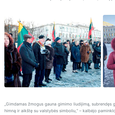
„Gimdamas žmogus gauna gimimo liudijimą, subrendęs gaun
himną ir aikštę su valstybės simboliu,“ – kalbėjo paminklo