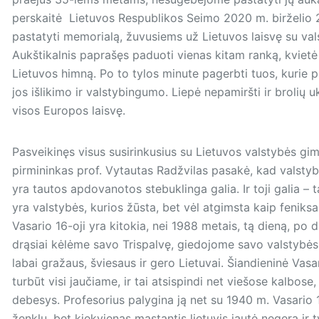
perskaitė Lietuvos Respublikos Seimo 2020 m. birželio 29
pastatyti memorialą, žuvusiems už Lietuvos laisvę su val
Aukštikalnis paprašęs paduoti vie­nas kitam ranką, kvietė 
Lietuvos himną. Po to tylos minute pagerbti tuos, kurie p
jos išlikimo ir valstybingumo. Liepė nepamiršti ir brolių u
visos Europos laisvę.
Pasveikinęs visus susirinkusius su Lietuvos valstybės gim
pirmininkas prof. Vytautas Radžvilas pasakė, kad valstybė
yra tautos apdovanotos stebuklinga galia. Ir toji galia – 
yra valstybės, kurios žūsta, bet vėl atgimsta kaip feniksas
Vasario 16-oji yra kitokia, nei 1988 metais, tą dieną, po
drąsiai kėlėme savo Trispalvę, giedojome savo valstybės 
labai gražaus, šviesaus ir gero Lietuvai. Šiandieninė Vasa
turbūt visi jaučiame, ir tai atsispindi net viešose kalbos
debesys. Profesorius palygina ją net su 1940 m. Vasario 
ženklų, bet kiekvienas mąstantis lietuvis jautė negera ir ty