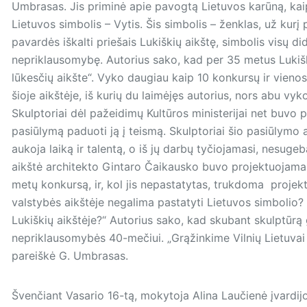
Umbrasas. Jis priminė apie pavogtą Lietuvos karūną, kai
Lietuvos simbolis – Vytis. Šis simbolis – ženklas, už kurį p
pavardės iškalti priešais Lukiškių aikštę, simbolis visų di
nepriklausomybę. Autorius sako, kad per 35 metus Lukiški
lūkesčių aikšte“. Vyko daugiau kaip 10 konkursų ir vieno
šioje aikštėje, iš kurių du laimėjęs autorius, nors abu vy
Skulptoriai dėl pažeidimų Kultūros ministerijai net buvo
pasiūlymą paduoti ją į teismą. Skulptoriai šio pasiūlymo a
aukoja laiką ir talentą, o iš jų darbų tyčiojamasi, nesuge
aikštė architekto Gintaro Čaikausko buvo projektuojama
metų konkursą, ir, kol jis nepastatytas, trukdoma projektą
valstybės aikštėje negalima pastatyti Lietuvos simbolio
Lukiškių aikštėje?“ Autorius sako, kad skubant skulptūrą
nepriklausomybės 40-mečiui. „Grąžinkime Vilnių Lietuvai 
pareiškė G. Umbrasas.
Švenčiant Vasario 16-tą, mokytoja Alina Laučienė įvardijo 