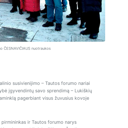
 Jono ČESNAVIČIAUS nuotraukos
linio susivienijimo – Tautos forumo nariai
tybė įgyvendintų savo sprendimą – Lukiškių
 paminklą pagerbiant visus žuvusius kovoje
s pirmininkas ir Tautos forumo narys