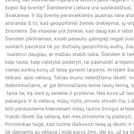
švęsti šią šventę? Šiandieninė Lietuva yra susiskaldžius
išvakarėse. Ir šią šventę persmelkiantis jausmas nėra atsi
atsiranda iš to, kad geopolitiniai žemės drebėjimai, jų vi
žmonėms. Šie virpesiai yra ženklai, kad daug kas ir labai s
Šiandien piktinamasi, kodėl pasaulio galingieji negali susi
susitarti pavyksta tik po didžiulių geopolitinių audrų, žiau
nusistovi daugiau, ar mažiau stabili taika. Šiandien ši taik
kaip tauta, kaip valstybė padaryti, tai pasiruošti artėj
vienas sunkių kovų už teisę gyventi tarpsnis. Artėjant šiam
telkiasi apie vėliavą. Tačiau mums neleidžiama iškelti to
dešimtmečiams, ar gal šimtmečiams lemia tautų likimą, laim
tęsia tai, ką darė jų seneliai ir protėviai. Nes kova už tau
pabaigos. Ir ši vėliava, mūsų Vytis, privalo stovėti čia, Lu
būti perduodama kiekvienam mūsų tautos žmogui artėja
trukdo iškelti šią vėliavą, bet mes privalome tą padaryti,
Pirmininkas teigė, kad turime išsikovoti teisę ją iškelti, 
tik išeinantis su vėliava į mūšį karys žino, dėl ko, už ką