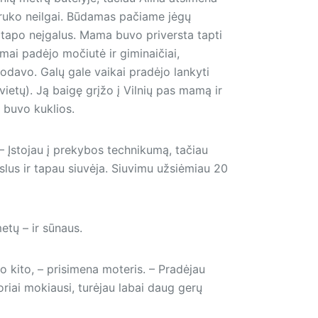
truko neilgai. Būdamas pačiame jėgų
r tapo neįgalus. Mama buvo priversta tapti
imai padėjo močiutė ir giminaičiai,
odavo. Galų gale vaikai pradėjo lankyti
ietų). Ją baigę grįžo į Vilnių pas mamą ir
 buvo kuklios.
 – Įstojau į prekybos technikumą, tačiau
lus ir tapau siuvėja. Siuvimu užsiėmiau 20
etų – ir sūnaus.
o kito, – prisimena moteris. – Pradėjau
noriai mokiausi, turėjau labai daug gerų