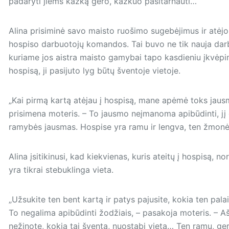
padaryti jiems kažką gero, kažkuo pasitarnauti…“
Alina prisiminė savo maisto ruošimo sugebėjimus ir atėjo 
hospiso darbuotojų komandos. Tai buvo ne tik nauja darbo
kuriame jos aistra maisto gamybai tapo kasdieniu įkvėpim
hospisą, ji pasijuto lyg būtų šventoje vietoje.
„Kai pirmą kartą atėjau į hospisą, mane apėmė toks jausm
prisimena moteris. – To jausmo neįmanoma apibūdinti, jį g
ramybės jausmas. Hospise yra ramu ir lengva, ten žmon
Alina įsitikinusi, kad kiekvienas, kuris ateitų į hospisą, n
yra tikrai stebuklinga vieta.
„Užsukite ten bent kartą ir patys pajusite, kokia ten pala
To negalima apibūdinti žodžiais, – pasakoja moteris. – A
nežinote, kokia tai šventa, nuostabi vieta… Ten ramu, ger