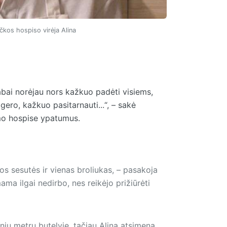
čkos hospiso virėja Alina
Labai norėjau nors kažkuo padėti visiems,
gero, kažkuo pasitarnauti...“, – sakė
imo hospise ypatumus.
s sesutės ir vienas broliukas, – pasakoja
ma ilgai nedirbo, nes reikėjo prižiūrėti
ių metrų butelyje, tačiau Alina atsimena