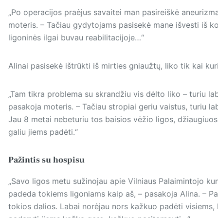
„Po operacijos praėjus savaitei man pasireiškė aneurizma 
moteris. – Tačiau gydytojams pasisekė mane išvesti iš ko
ligoninės ilgai buvau reabilitacijoje…“
Alinai pasisekė ištrūkti iš mirties gniaužtų, liko tik kai kuri
„Tam tikra problema su skrandžiu vis dėlto liko – turiu la
pasakoja moteris. – Tačiau stropiai geriu vaistus, turiu la
Jau 8 metai nebeturiu tos baisios vėžio ligos, džiaugiuos
galiu jiems padėti.“
Pažintis su hospisu
„Savo ligos metu sužinojau apie Vilniaus Palaimintojo k
padeda tokiems ligoniams kaip aš, – pasakoja Alina. – Pa
tokios dalios. Labai norėjau nors kažkuo padėti visiems, k