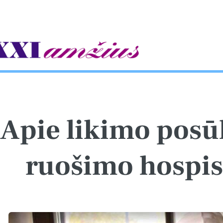
gle
Apie likimo posū
ruošimo hospi