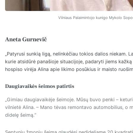
Vilniaus Palaimintojo kunigo Mykolo Sopo
Aneta Gurnevič
„Patyrusi sunkią ligą, nelinkėčiau tokios dalios niekam. 
kurie atsidūrė panašioje situacijoje, padaryti jiems kažką 
hospiso virėja Alina apie likimo posūkius ir maisto ruoš
Daugiavaikės šeimos patirtis
„Gimiau daugiavaikėje šeimoje. Mūsų buvo penki – keturio
vilnietė Alina. – Mano tėvas remontavo automobilius, o ma
didelę šeimą.“
Septynių žmonių šeima glaudėsi nedideliame 20 kvadratin