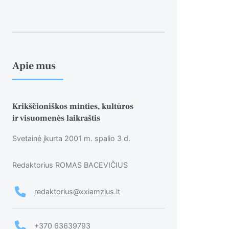
Apie mus
Krikščioniškos minties, kultūros
ir visuomenės laikraštis
Svetainė įkurta 2001 m. spalio 3 d.
Redaktorius ROMAS BACEVIČIUS
redaktorius@xxiamzius.lt
+370 63639793