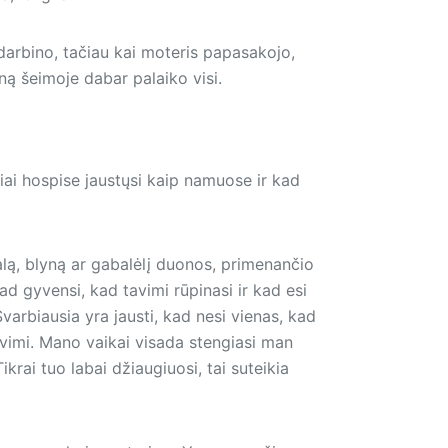
sidarbino, tačiau kai moteris papasakojo,
liną šeimoje dabar palaiko visi.
iai hospise jaustųsi kaip namuose ir kad
alą, blyną ar gabalėlį duonos, primenančio
kad gyvensi, kad tavimi rūpinasi ir kad esi
Svarbiausia yra jausti, kad nesi vienas, kad
avimi. Mano vaikai visada stengiasi man
ikrai tuo labai džiaugiuosi, tai suteikia