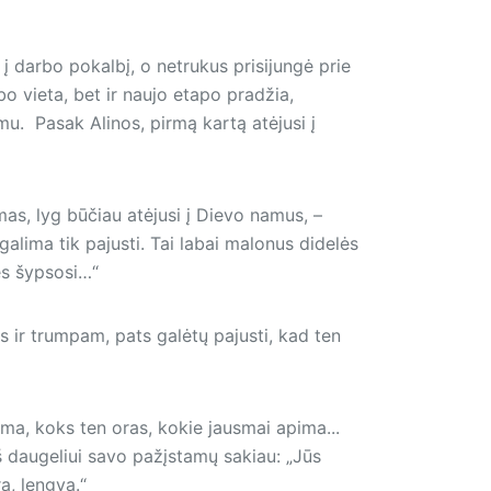
į darbo pokalbį, o netrukus prisijungė prie
 vieta, bet ir naujo etapo pradžia,
u. Pasak Alinos, pirmą kartą atėjusi į
as, lyg būčiau atėjusi į Dievo namus, –
alima tik pajusti. Tai labai malonus didelės
ės šypsosi…“
ors ir trumpam, pats galėtų pajusti, kad ten
ima, koks ten oras, kokie jausmai apima...
š daugeliui savo pažįstamų sakiau: „Jūs
a, lengva.“