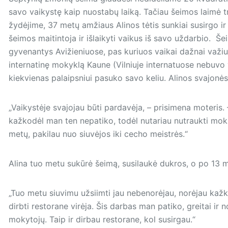
savo vaikystę kaip nuostabų laiką. Tačiau šeimos laimė 
žydėjime, 37 metų amžiaus Alinos tėtis sunkiai susirgo i
šeimos maitintoja ir išlaikyti vaikus iš savo uždarbio. Še
gyvenantys Avižieniuose, pas kuriuos vaikai dažnai važiu
internatinę mokyklą Kaune (Vilniuje internatuose nebuvo v
kiekvienas palaipsniui pasuko savo keliu. Alinos svajonės
„Vaikystėje svajojau būti pardavėja, – prisimena moteris.
kažkodėl man ten nepatiko, todėl nutariau nutraukti moks
metų, pakilau nuo siuvėjos iki cecho meistrės.“
Alina tuo metu sukūrė šeimą, susilaukė dukros, o po 13 m
„Tuo metu siuvimu užsiimti jau nebenorėjau, norėjau kažk
dirbti restorane virėja. Šis darbas man patiko, greitai ir 
mokytojų. Taip ir dirbau restorane, kol susirgau.“