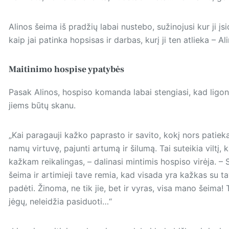
Alinos šeima iš pradžių labai nustebo, sužinojusi kur ji į
kaip jai patinka hopsisas ir darbas, kurį ji ten atlieka – A
Maitinimo hospise ypatybės
Pasak Alinos, hospiso komanda labai stengiasi, kad ligon
jiems būtų skanu.
„Kai paragauji kažko paprasto ir savito, kokį nors patiek
namų virtuvę, pajunti artumą ir šilumą. Tai suteikia viltį, 
kažkam reikalingas, – dalinasi mintimis hospiso virėja. – 
šeima ir artimieji tave remia, kad visada yra kažkas su t
padėti. Žinoma, ne tik jie, bet ir vyras, visa mano šeima! T
jėgų, neleidžia pasiduoti…“