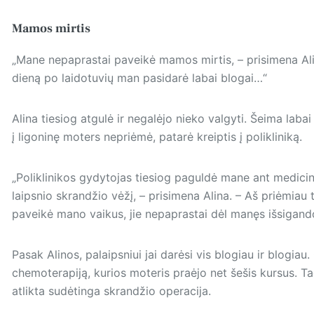
Mamos mirtis
„Mane nepaprastai paveikė mamos mirtis, – prisimena Alina.
dieną po laidotuvių man pasidarė labai blogai…“
Alina tiesiog atgulė ir negalėjo nieko valgyti. Šeima labai
į ligoninę moters nepriėmė, patarė kreiptis į polikliniką.
„Poliklinikos gydytojas tiesiog paguldė mane ant medicinin
laipsnio skrandžio vėžį, – prisimena Alina. – Aš priėmiau ta
paveikė mano vaikus, jie nepaprastai dėl manęs išsigan
Pasak Alinos, palaipsniui jai darėsi vis blogiau ir blogiau.
chemoterapiją, kurios moteris praėjo net šešis kursus. T
atlikta sudėtinga skrandžio operacija.