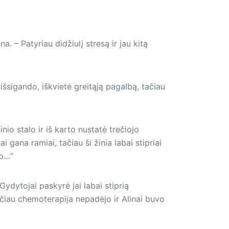
 – Patyriau didžiulį stresą ir jau kitą
 išsigando, iškvietė greitąją pagalbą, tačiau
io stalo ir iš karto nustatė trečiojo
i gana ramiai, tačiau ši žinia labai stipriai
do…“
 Gydytojai paskyrė jai labai stiprią
ačiau chemoterapija nepadėjo ir Alinai buvo