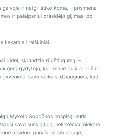
galvoje ir netgi ištiko koma, – prisimena
mos ir palaipsniui prasidėjo gijimas, po
e liekamieji reiškiniai.
bai didelį skrandžio rūgštingumą, –
bai gerą gydytoją, kuri mane puikiai prižiūri.
i gyvenimu, savo vaikais, džiaugiuosi, kad
unigo Mykolo Sopočkos hospisą, kuris
tyrusi savo sunkią ligą, nelinkėčiau niekam
urie atsidūrė panašioje situacijoje,