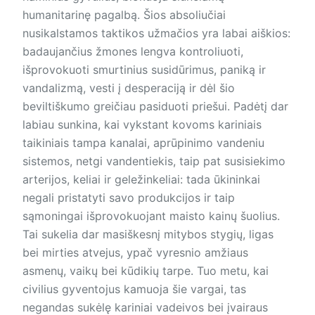
humanitarinę pagalbą. Šios absoliučiai
nusikalstamos taktikos užmačios yra labai aiškios:
badaujančius žmones lengva kontroliuoti,
išprovokuoti smurtinius susidūrimus, paniką ir
vandalizmą, vesti į desperaciją ir dėl šio
beviltiškumo greičiau pasiduoti priešui. Padėtį dar
labiau sunkina, kai vykstant kovoms kariniais
taikiniais tampa kanalai, aprūpinimo vandeniu
sistemos, netgi vandentiekis, taip pat susisiekimo
arterijos, keliai ir geležinkeliai: tada ūkininkai
negali pristatyti savo produkcijos ir taip
sąmoningai išprovokuojant maisto kainų šuolius.
Tai sukelia dar masiškesnį mitybos stygių, ligas
bei mirties atvejus, ypač vyresnio amžiaus
asmenų, vaikų bei kūdikių tarpe. Tuo metu, kai
civilius gyventojus kamuoja šie vargai, tas
negandas sukėlę kariniai vadeivos bei įvairaus