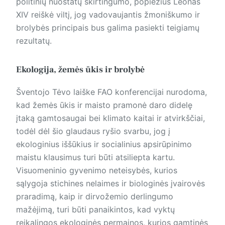
politinių nuostatų skirtingumo, popiežius Leonas
XIV reiškė viltį, jog vadovaujantis žmoniškumo ir
brolybės principais bus galima pasiekti teigiamų
rezultatų.
Ekologija, žemės ūkis ir brolybė
Šventojo Tėvo laiške FAO konferencijai nurodoma,
kad žemės ūkis ir maisto pramonė daro didelę
įtaką gamtosaugai bei klimato kaitai ir atvirkščiai,
todėl dėl šio glaudaus ryšio svarbu, jog į
ekologinius iššūkius ir socialinius apsirūpinimo
maistu klausimus turi būti atsiliepta kartu.
Visuomeninio gyvenimo neteisybės, kurios
sąlygoja stichines nelaimes ir biologinės įvairovės
praradimą, kaip ir dirvožemio derlingumo
mažėjimą, turi būti panaikintos, kad vyktų
reikalingos ekologinės permainos, kurios gamtinės