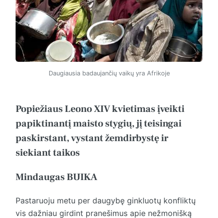
Daugiausia badaujančių vaikų yra Afrikoje
Popiežiaus Leono XIV kvietimas įveikti
papiktinantį maisto stygių, jį teisingai
paskirstant, vystant žemdirbystę ir
siekiant taikos
Mindaugas BUIKA
Pastaruoju metu per daugybę ginkluotų konfliktų
vis dažniau girdint pranešimus apie nežmonišką