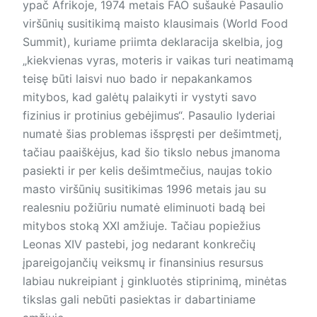
ypač Afrikoje, 1974 metais FAO sušaukė Pasaulio
viršūnių susitikimą maisto klausimais (World Food
Summit), kuriame priimta deklaracija skelbia, jog
„kiekvienas vyras, moteris ir vaikas turi neatimamą
teisę būti laisvi nuo bado ir nepakankamos
mitybos, kad galėtų palaikyti ir vystyti savo
fizinius ir protinius gebėjimus“. Pasaulio lyderiai
numatė šias problemas išspręsti per dešimtmetį,
tačiau paaiškėjus, kad šio tikslo nebus įmanoma
pasiekti ir per kelis dešimtmečius, naujas tokio
masto viršūnių susitikimas 1996 metais jau su
realesniu požiūriu numatė eliminuoti badą bei
mitybos stoką XXI amžiuje. Tačiau popiežius
Leonas XIV pastebi, jog nedarant konkrečių
įpareigojančių veiksmų ir finansinius resursus
labiau nukreipiant į ginkluotės stiprinimą, minėtas
tikslas gali nebūti pasiektas ir dabartiniame