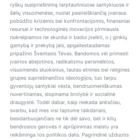
ryškų susipriešinimą tarptautiniuose santykiuose ir
šalių visuomenėse, nuolat pasireiškiančią įvairaus
pobūdžio krizėmis bei kon­fron­tacijomis, finansiniai
resursai ir technologinės inovacijos pirmiausia
nukreipiamos ne skurdui ir badui įveikti, o į ginklų
gamybą ir prekybą jais, apgailestaudamas
pripažino Šven­tasis Tėvas. Bandomos vėl primesti
įvairios abejotinos, radikalizmu persmelktos,
visuomenės sluoksnius, tautas etnines bei religines
grupes supriešinančios ideologijos, tuo tarpu
gyventojų santykiai vėsta, bendruomeniškumas
nuvertinamas, slopinama brolybė ir socialinė
draugystė. Todėl dabar, kaip niekada anksčiau,
svarbu, kad mes visi taptume taikdariais,
besidarbuojančiais ne tik dėl savo, bet ir kitų
bendrosios gerovės ir aprūpinimas maistu yra
reikšminga tos politikos dalis. Pagrindinė užduotis