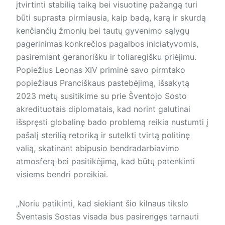
įtvirtinti stabilią taiką bei visuotinę pažangą turi
būti suprasta pirmiausia, kaip badą, karą ir skurdą
kenčiančių žmonių bei tautų gyvenimo sąlygų
pagerinimas konkrečios pagalbos iniciatyvomis,
pasiremiant geranorišku ir toliaregišku priėjimu.
Popiežius Leonas XIV priminė savo pirmtako
popiežiaus Pranciškaus pastebėjimą, išsakytą
2023 metų susitikime su prie Šventojo Sosto
akredituotais diplomatais, kad norint galutinai
išspręsti globalinę bado problemą reikia nustumti į
pašalį sterilią retoriką ir sutelkti tvirtą politinę
valią, skatinant abipusio bendradarbiavimo
atmosferą bei pasitikėjimą, kad būtų patenkinti
visiems bendri poreikiai.
„Noriu patikinti, kad siekiant šio kilnaus tikslo
Šventasis Sostas visada bus pasirengęs tarnauti