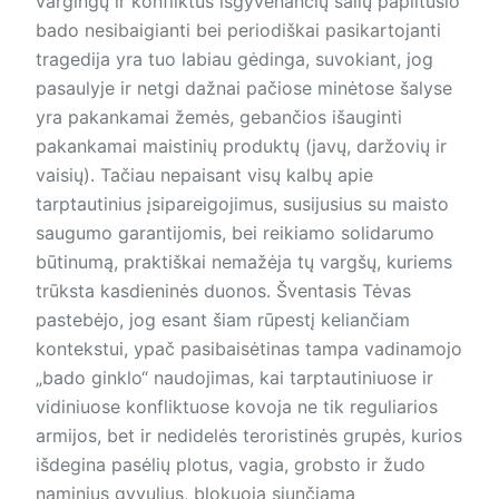
vargingų ir konfliktus išgyvenančių šalių paplitusio
bado nesibaigianti bei periodiškai pasikartojanti
tragedija yra tuo labiau gėdinga, suvokiant, jog
pasaulyje ir netgi dažnai pačiose minėtose šalyse
yra pakankamai žemės, gebančios išauginti
pakankamai maistinių produktų (javų, daržovių ir
vaisių). Tačiau nepaisant visų kalbų apie
tarptautinius įsipareigojimus, susijusius su maisto
saugumo garantijomis, bei reikiamo solidarumo
būtinumą, praktiškai nemažėja tų vargšų, kuriems
trūksta kasdieninės duonos. Šventasis Tėvas
pastebėjo, jog esant šiam rūpestį keliančiam
kontekstui, ypač pasibaisėtinas tampa vadinamojo
„bado ginklo“ naudojimas, kai tarptautiniuose ir
vidiniuose konfliktuose kovoja ne tik reguliarios
armijos, bet ir nedidelės teroristinės grupės, kurios
išdegina pasėlių plotus, vagia, grobsto ir žudo
naminius gyvulius, blokuoja siunčiamą