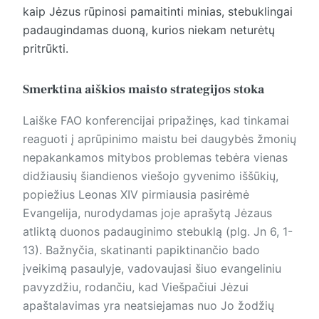
kaip Jėzus rūpinosi pamaitinti minias, stebuklingai
padaugindamas duoną, kurios niekam neturėtų
pritrūkti.
Smerktina aiškios maisto strategijos stoka
Laiške FAO konferencijai pripažinęs, kad tinkamai
reaguoti į aprūpinimo maistu bei daugybės žmonių
nepakankamos mitybos problemas tebėra vienas
didžiausių šiandienos viešojo gyvenimo iššūkių,
popiežius Leonas XIV pirmiausia pasirėmė
Evangelija, nurodydamas joje aprašytą Jėzaus
atliktą duonos padauginimo stebuklą (plg. Jn 6, 1-
13). Bažnyčia, skatinanti papiktinančio bado
įveikimą pasaulyje, vadovaujasi šiuo evangeliniu
pavyzdžiu, rodančiu, kad Viešpačiui Jėzui
apaštalavimas yra neatsiejamas nuo Jo žodžių