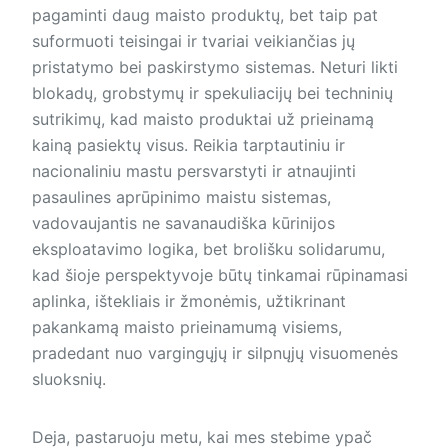
pagaminti daug maisto produktų, bet taip pat
suformuoti teisingai ir tvariai veikiančias jų
pristatymo bei paskirstymo sistemas. Neturi likti
blokadų, grobstymų ir spekuliacijų bei techninių
sutrikimų, kad maisto produktai už prieinamą
kainą pasiektų visus. Reikia tarptautiniu ir
nacionaliniu mastu persvarstyti ir atnaujinti
pasaulines aprūpinimo maistu sistemas,
vadovaujantis ne savanaudiška kūrinijos
eksploatavimo logika, bet brolišku solidarumu,
kad šioje perspektyvoje būtų tinkamai rūpinamasi
aplinka, ištekliais ir žmonėmis, užtikrinant
pakankamą maisto prieinamumą visiems,
pradedant nuo vargingųjų ir silpnųjų visuomenės
sluoksnių.
Deja, pastaruoju metu, kai mes stebime ypač