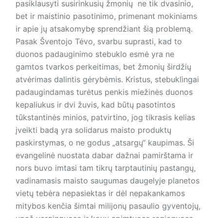
pasiklausyti susirinkusių žmonių ne tik dvasinio,
bet ir maistinio pasotinimo, primenant mokiniams
ir apie jų atsakomybę sprendžiant šią problemą.
Pasak Šventojo Tėvo, svarbu suprasti, kad to
duonos padauginimo stebuklo esmė yra ne
gamtos tvarkos perkeitimas, bet žmonių širdžių
atvėrimas dalintis gėrybėmis. Kristus, stebuklingai
padaugindamas turėtus penkis miežinės duonos
kepaliukus ir dvi žuvis, kad būtų pasotintos
tūkstantinės minios, patvirtino, jog tikrasis kelias
įveikti badą yra solidarus maisto produktų
paskirstymas, o ne godus „atsargų“ kaupimas. Ši
evangelinė nuostata dabar dažnai pamirštama ir
nors buvo imtasi tam tikrų tarptautinių pastangų,
vadinamasis maisto saugumas daugelyje planetos
vietų tebėra nepasiektas ir dėl nepakankamos
mitybos kenčia šimtai milijonų pasaulio gyventojų,