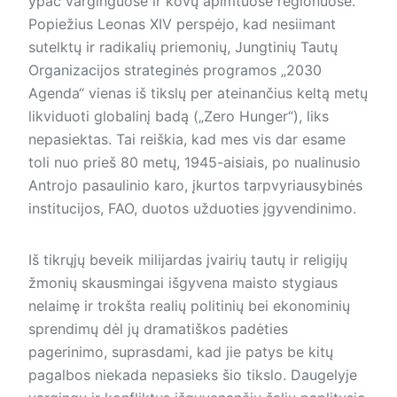
ypač varginguose ir kovų apimtuose regionuose.
Popiežius Leonas XIV perspėjo, kad nesiimant
sutelktų ir radikalių priemonių, Jungtinių Tautų
Organizacijos strateginės programos „2030
Agenda“ vienas iš tikslų per ateinančius keltą metų
likviduoti globalinį badą („Zero Hunger“), liks
nepasiektas. Tai reiškia, kad mes vis dar esame
toli nuo prieš 80 metų, 1945-aisiais, po nualinusio
Antrojo pasaulinio karo, įkurtos tarpvyriausybinės
institucijos, FAO, duotos užduoties įgyvendinimo.
Iš tikrųjų beveik milijardas įvairių tautų ir religijų
žmonių skausmingai išgyvena maisto stygiaus
nelaimę ir trokšta realių politinių bei ekonominių
sprendimų dėl jų dramatiškos padėties
pagerinimo, suprasdami, kad jie patys be kitų
pagalbos niekada nepasieks šio tikslo. Daugelyje