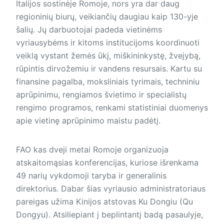
Italijos sostinėje Romoje, nors yra dar daug
regioninių biurų, veikiančių daugiau kaip 130-yje
šalių. Jų darbuotojai padeda vietinėms
vyriausybėms ir kitoms institucijoms koordinuoti
veiklą vystant žemės ūkį, miškininkystę, žvejybą,
rūpintis dirvožemiu ir vandens resursais. Kartu su
finansine pagalba, moksliniais tyrimais, techniniu
aprūpinimu, rengiamos švietimo ir specialistų
rengimo programos, renkami statistiniai duomenys
apie vietinę aprūpinimo maistu padėtį.
FAO kas dveji metai Romoje organizuoja
atskaitomąsias konferencijas, kuriose išrenkama
49 narių vykdomoji taryba ir generalinis
direktorius. Dabar šias vyriausio administratoriaus
pareigas užima Kinijos atstovas Ku Dongiu (Qu
Dongyu). Atsiliepiant į beplintantį badą pasaulyje,