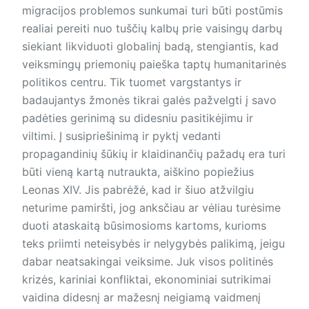
migracijos problemos sunkumai turi būti postūmis
realiai pereiti nuo tuščių kalbų prie vaisingų darbų
siekiant likviduoti globalinį badą, stengiantis, kad
veiksmingų priemonių paieška taptų humanitarinės
politikos centru. Tik tuomet vargstantys ir
badaujantys žmonės tikrai galės pažvelgti į savo
padėties gerinimą su didesniu pasitikėjimu ir
viltimi. Į susipriešinimą ir pyktį vedanti
propagandinių šūkių ir klaidinančių pažadų era turi
būti vieną kartą nutraukta, aiškino popiežius
Leonas XIV. Jis pabrėžė, kad ir šiuo atžvilgiu
neturime pamiršti, jog anksčiau ar vėliau turėsime
duoti ataskaitą būsimosioms kartoms, kurioms
teks priimti neteisybės ir nelygybės palikimą, jeigu
dabar neatsakingai veiksime. Juk visos politinės
krizės, kariniai konfliktai, ekonominiai sutrikimai
vaidina didesnį ar mažesnį neigiamą vaidmenį