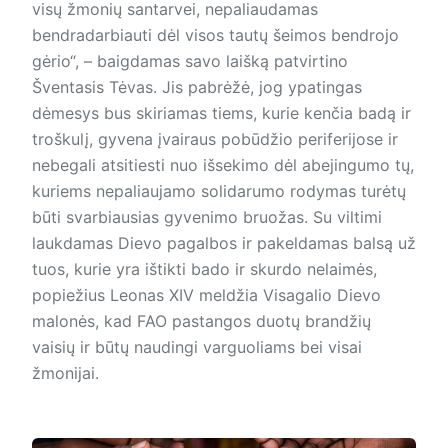
visų žmonių santarvei, nepaliaudamas
bendradarbiauti dėl visos tautų šeimos bendrojo
gėrio“, – baigdamas savo laišką patvirtino
Šventasis Tėvas. Jis pabrėžė, jog ypatingas
dėmesys bus skiriamas tiems, kurie kenčia badą ir
troškulį, gyvena įvairaus pobūdžio periferijose ir
nebegali atsitiesti nuo išsekimo dėl abejingumo tų,
kuriems nepaliaujamo solidarumo rodymas turėtų
būti svarbiausias gyvenimo bruožas. Su viltimi
laukdamas Dievo pagalbos ir pakeldamas balsą už
tuos, kurie yra ištikti bado ir skurdo nelaimės,
popiežius Leonas XIV meldžia Visagalio Dievo
malonės, kad FAO pastangos duotų brandžių
vaisių ir būtų naudingi varguoliams bei visai
žmonijai.