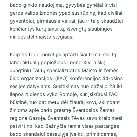
bado ginklo naudojimą, gyvybės gynėjai ir visi
geros valios žmonės ypač susirūpinę, kad civiliai
gyventojai, pirmiausia vaikai, jau ir taip skaudžiai
kenčiantys karų smurtą, išvengtų siaubingos
mirties dėl maisto stygiaus.
Kaip tik todėl norėtųsi aptarti šiai temai skirtą
labai aktualų popiežiaus Leono XIV laišką
Jungtinių Tautų specializuotos Maisto ir žemės
ūkio organizacijos (FAO) konferencijos 44-osios
sesijos dalyviams. Susitikimas nuo birželio 28 iki
liepos 4 dienos vyko Romoje, kur įsikūrusi FAO
būstinė, tuo pat metu dėl žiaurių kovų sklindant
žinioms apie bado grėsmę Šventosios Žemės
regione Gazoje. Šventasis Tėvas savo kreipimesi
patvirtino, kad Bažnyčia remia visas pastangas
bado skandalui pasaulyje įveikti, primindamas,