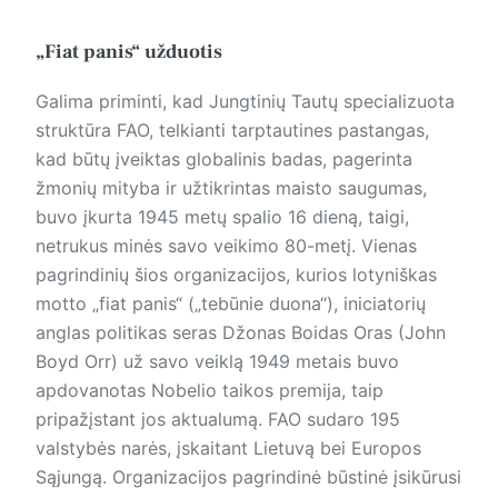
„Fiat panis“ užduotis
Galima priminti, kad Jungtinių Tautų specializuota
struktūra FAO, telkianti tarptautines pastangas,
kad būtų įveiktas globalinis badas, pagerinta
žmonių mityba ir užtikrintas maisto saugumas,
buvo įkurta 1945 metų spalio 16 dieną, taigi,
netrukus minės savo veikimo 80-metį. Vienas
pagrindinių šios organizacijos, kurios lotyniškas
motto „fiat panis“ („tebūnie duona“), iniciatorių
anglas politikas seras Džonas Boidas Oras (John
Boyd Orr) už savo veiklą 1949 metais buvo
apdovanotas Nobelio taikos premija, taip
pripažįstant jos aktualumą. FAO sudaro 195
valstybės narės, įskaitant Lietuvą bei Europos
Sąjungą. Organizacijos pagrindinė būstinė įsikūrusi