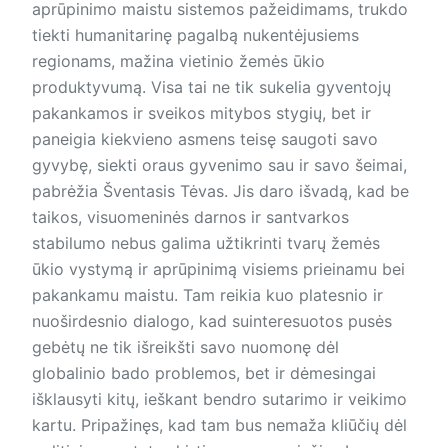
aprūpinimo maistu sistemos pažeidimams, trukdo
tiekti humanitarinę pagalbą nukentėjusiems
regionams, mažina vietinio žemės ūkio
produktyvumą. Visa tai ne tik sukelia gyventojų
pakankamos ir sveikos mitybos stygių, bet ir
paneigia kiekvieno asmens teisę saugoti savo
gyvybę, siekti oraus gyvenimo sau ir savo šeimai,
pabrėžia Šventasis Tėvas. Jis daro išvadą, kad be
taikos, visuomeninės darnos ir santvarkos
stabilumo nebus galima užtikrinti tvarų žemės
ūkio vystymą ir aprūpinimą visiems prieinamu bei
pakankamu maistu. Tam reikia kuo platesnio ir
nuoširdesnio dialogo, kad suinteresuotos pusės
gebėtų ne tik išreikšti savo nuomonę dėl
globalinio bado problemos, bet ir dėmesingai
išklausyti kitų, ieškant bendro sutarimo ir veikimo
kartu. Pripažinęs, kad tam bus nemaža kliūčių dėl