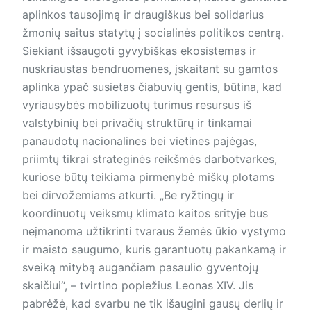
aplinkos tausojimą ir draugiškus bei solidarius
žmonių saitus statytų į socialinės politikos centrą.
Siekiant išsaugoti gyvybiškas ekosistemas ir
nuskriaustas bendruomenes, įskaitant su gamtos
aplinka ypač susietas čiabuvių gentis, būtina, kad
vyriausybės mobilizuotų turimus resursus iš
valstybinių bei privačių struktūrų ir tinkamai
panaudotų nacionalines bei vietines pajėgas,
priimtų tikrai strateginės reikšmės darbotvarkes,
kuriose būtų teikiama pirmenybė miškų plotams
bei dirvožemiams atkurti. „Be ryžtingų ir
koordinuotų veiksmų klimato kaitos srityje bus
neįmanoma užtikrinti tvaraus žemės ūkio vystymo
ir maisto saugumo, kuris garantuotų pakankamą ir
sveiką mitybą augančiam pasaulio gyventojų
skaičiui“, – tvirtino popiežius Leonas XIV. Jis
pabrėžė, kad svarbu ne tik išaugini gausų derlių ir