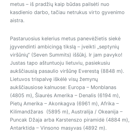
metus – iš pradžių kaip būdas pailsėti nuo
kasdienio darbo, tačiau netrukus virto gyvenimo
aistra.
Pastaruosius kelerius metus panevėžietis siekė
įgyvendinti ambicingą tikslą – įveikti „septynių
viršūnių“ (Seven Summits) iššūkį. Ir jam pavyko!
Justas tapo aštuntuoju lietuviu, pasiekusiu
aukščiausią pasaulio viršūnę Everestą (8848 m).
Lietuvos trispalvę iškėlė visų žemynų
aukščiausiose kalnuose: Europa – Monblanas
(4805 m), Šiaurės Amerika – Denalis (6194 m),
Pietų Amerika – Akonkagva (6961 m), Afrika –
Kilimandžaras (5895 m), Australija / Okeanija –
Puncak Džaja arba Karstenszo piramidė (4884 m),
Antarktida – Vinsono masyvas (4892 m).