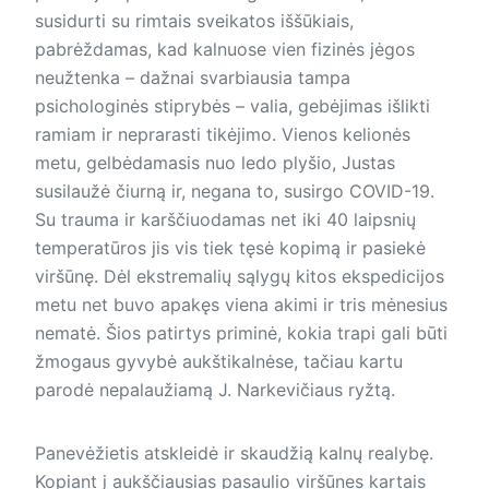
susidurti su rimtais sveikatos iššūkiais,
pabrėždamas, kad kalnuose vien fizinės jėgos
neužtenka – dažnai svarbiausia tampa
psichologinės stiprybės – valia, gebėjimas išlikti
ra­miam ir neprarasti tikėjimo. Vienos kelionės
metu, gelbėdamasis nuo ledo plyšio, Justas
susilaužė čiurną ir, negana to, susirgo COVID-19.
Su trauma ir karščiuodamas net iki 40 laipsnių
temperatūros jis vis tiek tęsė kopimą ir pasiekė
viršūnę. Dėl ekstremalių sąlygų kitos ekspedicijos
metu net buvo apakęs viena akimi ir tris mėnesius
nematė. Šios patirtys priminė, kokia trapi gali būti
žmogaus gyvybė aukštikalnėse, tačiau kartu
parodė nepalaužiamą J. Narkevičiaus ryžtą.
Panevėžietis atskleidė ir skaudžią kalnų realybę.
Kopiant į aukščiausias pasaulio viršūnes kartais