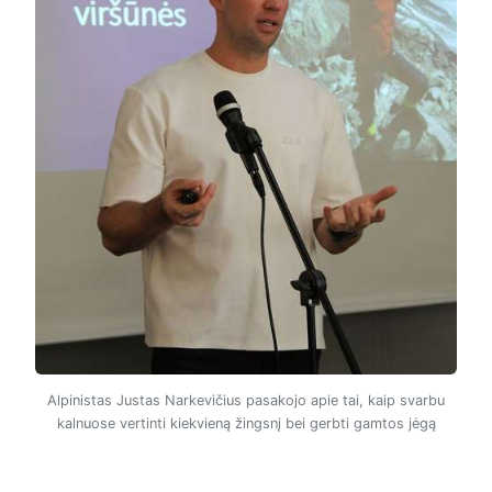
Alpinistas Justas Narkevičius pasakojo apie tai, kaip svarbu
kalnuose vertinti kiekvieną žingsnį bei gerbti gamtos jėgą