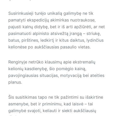
Susirinkusieji turėjo unikalią galimybę ne tik
pamatyti ekspedicijų akimirkas nuotraukose,
pajusti kalnų didybę, bet ir iš arti apžiūrėti, ar net
pasimatuoti alpinisto atsivežtą įrangą – striukę,
batus, pirštines, ledkirtį ir kitus daiktus, lydinčius
kelionėse po aukščiausias pasaulio vietas.
Renginyje netrūko klausimų apie ekstremalių
kelionių kasdienybę, šio pomėgio kainą,
pavojingiausias situacijas, motyvaciją bei ateities
planus.
Šis susitikimas tapo ne tik pažintimi su išskirtine
asmenybe, bet ir priminimu, kad laisvė – tai
galimybė svajoti, keliauti ir siekti aukščiausių