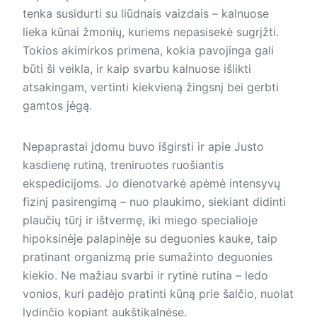
tenka susidurti su liūdnais vaizdais – kalnuose
lieka kūnai žmonių, kuriems nepasisekė sugrįžti.
Tokios akimirkos pri­mena, kokia pavojinga gali
būti ši veikla, ir kaip svarbu kalnuose išlikti
atsakingam, vertinti kiekvieną žingsnį bei gerbti
gamtos jėgą.
Nepaprastai įdomu buvo išgirsti ir apie Justo
kasdienę rutiną, treniruotes ruošiantis
ekspedicijoms. Jo dienotvarkė apėmė intensyvų
fizinį pasirengimą – nuo plaukimo, siekiant didinti
plaučių tūrį ir ištvermę, iki miego specialioje
hipoksinėje palapinėje su deguonies kauke, taip
pratinant organizmą prie sumažinto deguonies
kiekio. Ne mažiau svarbi ir rytinė rutina – ledo
vonios, kuri padėjo pratinti kūną prie šalčio, nuolat
lydinčio kopiant aukštikalnėse.