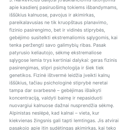
apie kasdienį pasiruošimą tokiems išbandymams,
iššūkius kalnuose, pavojus ir akimirkas,
pareikalavusias ne tik kruopštaus planavimo,
fizinio pasirengimo, bet ir vidinės stiprybės,
gebėjimo susitelkti ekstremaliomis sąlygomis, kai
tenka peržengti savo galimybių ribas. Pasak
patyrusio keliautojo, sėkmę ekstremaliose
sąlygose lemia trys kertiniai dalykai: geras fizinis
pasirengimas, stipri psichologija ir šiek tiek
genetikos. Fizinė ištvermė leidžia įveikti kalnų
iššūkius, tačiau psichologinė stiprybė neretai
tampa dar svarbesnė – gebėjimas išlaikyti
koncentraciją, valdyti baimę ir nepasiduoti
nuovargiui kalnuose dažnai nusprendžia sėkmę.
Alpinistas neslėpė, kad kalnai – vieta, kur
kiekvienas žingsnis gali tapti lemtingas. Jis atvirai
pasakojo apie itin sudėtingas akimirkas, kai teko