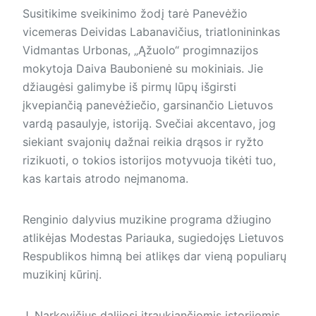
Susitikime sveikinimo žodį tarė Panevėžio
vicemeras Deividas Labanavičius, triatlonininkas
Vidmantas Urbonas, „Ąžuolo“ progimnazijos
mokytoja Daiva Baubonienė su mokiniais. Jie
džiaugėsi galimybe iš pirmų lūpų išgirsti
įkvepiančią panevėžiečio, garsinančio Lietuvos
vardą pasaulyje, istoriją. Svečiai akcentavo, jog
siekiant svajonių dažnai reikia drąsos ir ryžto
rizikuoti, o tokios istorijos motyvuoja tikėti tuo,
kas kartais atrodo neįmanoma.
Renginio dalyvius muzikine pro­grama džiugino
atlikėjas Modestas Pariauka, sugiedojęs Lietuvos
Res­pu­blikos himną bei atlikęs dar vieną populiarų
muzikinį kūrinį.
J. Narkevičius dalijosi įtraukiančiomis istorijomis