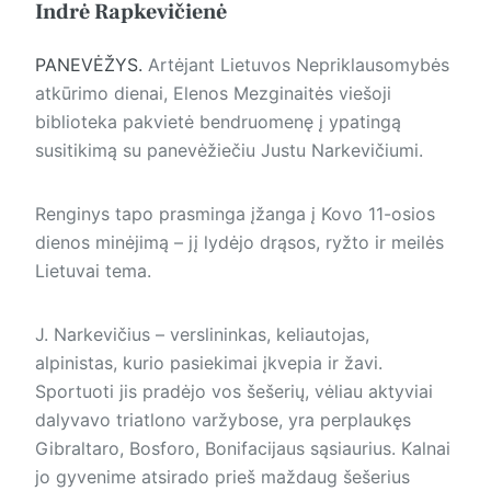
Indrė Rapkevičienė
PANEVĖŽYS.
Artėjant Lietuvos Nepriklausomybės
atkūri­mo die­nai, Elenos Mezginaitės viešoji
biblioteka pakvietė bendruomenę į ypatingą
susitikimą su panevėžiečiu Justu Narkevičiumi.
Renginys tapo prasminga įžanga į Kovo 11-osios
die­nos minėjimą – jį lydėjo drąsos, ryžto ir meilės
Lietuvai tema.
J. Narkevičius – verslininkas, keliautojas,
alpinistas, kurio pasiekimai įkvepia ir žavi.
Sportuoti jis pradėjo vos šešerių, vėliau aktyviai
dalyvavo triatlono varžybose, yra perplaukęs
Gibraltaro, Bosforo, Bonifacijaus sąsiaurius. Kalnai
jo gyvenime atsirado prieš maždaug šešerius