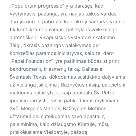
„Populorum progressio“ yra parašęs, kad
vystymasis, pažanga, yra naujas taikos vardas.
Tuo jis norėjo pabrėžti, kad tikroji santarvė yra ne
tik konflikto nebuvimas, bet kyla iš veiksmingo,
autentiško ir visapusiško vystymosi skatinimo.
Taigi, tikrasis pažangos palaikymas per
konkrečias paramos iniciatyvas, kaip tai daro
„Papal Foundation“, yra patikimas būdas stiprinti
bendruomenių ir asmenų taiką. Galiausiai
Šventasis Tėvas, dėkodamas susitikimo dalyviams
už vertingą įsiliejimą į Bažnyčios misiją, pakvietė ir
maldomis palaikyti jo, kaip apaštalo Šv. Petro
įpėdinio tarnystę, visus patikėdamas mylinčiam
Švč. Mergelės Marijos, Bažnyčios Motinos
užtarimui bei suteikdamas savo apaš­talinį
palaiminimą, kaip džiaugsmo Kristuje, mūsų
prisikėlusiame Viešpatyje, pažadą.