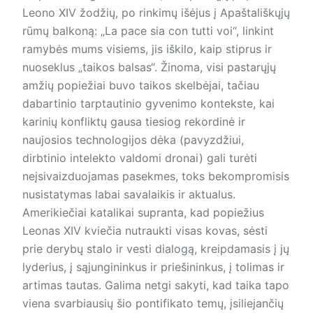
Leono XIV žodžių, po rinkimų išėjus į Apaštališkųjų
rūmų balkoną: „La pace sia con tutti voi“, linkint
ramybės mums visiems, jis iškilo, kaip stiprus ir
nuoseklus „taikos balsas“. Žinoma, visi pastarųjų
amžių popiežiai buvo taikos skelbėjai, tačiau
dabartinio tarptautinio gyvenimo kontekste, kai
karinių konfliktų gausa tiesiog rekordinė ir
naujosios technologijos dėka (pavyzdžiui,
dirbtinio intelekto valdomi dronai) gali turėti
neįsivaizduojamas pasekmes, toks bekompromisis
nusistatymas labai savalaikis ir aktualus.
Amerikiečiai katalikai supranta, kad popiežius
Leonas XIV kviečia nutraukti visas kovas, sėsti
prie derybų stalo ir vesti dialogą, kreipdamasis į jų
lyderius, į sąjungininkus ir priešininkus, į tolimas ir
artimas tautas. Galima netgi sakyti, kad taika tapo
viena svarbiausių šio pontifikato temų, įsiliejančių