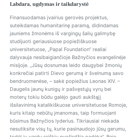
Labdara, ugdymas ir taikdarystė
Finansuodamas įvairius gerovės projektus,
suteikdamas humanitarinę paramą, didindamas
jau­niems žmonėms iš vargingų šalių galimybę
studijuoti geriausiuose popiežiškuose
universitetuose, „Pa­­pal Foundation“ realiai
dalyvauja nesibaigiančioje Bažnyčios evangelinėje
misijoje. „Jūsų dosnumas leido daugybei žmonių
konkrečiai patirti Dievo gerumą ir švelnumą savo
bendruomenėse, – sakė popiežius Leonas XIV. –
Daugelis jaunų kunigų ir pašvęstųjų vyrų bei
moterų tokiu būdu galėjo gauti aukštąjį
išsilavinimą katalikiškuose universitetuose Romoje,
kuris kitaip nebūtų įmanomas, taip formuojant
būsimus Bažnyčios lyderius. Tikriausiai niekada
nesutiksite visų tų, kurie pasinaudojo jūsų gerumu,
todėl jų vardu reiškiu nuoširdžią padėką“. Beje,