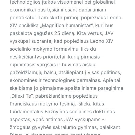
technologijos įtakos visuomenei bei globalinei
ekonomikai bus tęsiami esant dabartiniam
pontifikatui. Tam skirta pirmoji popiežiaus Leono
XIV enciklika „Magnifica humanistas“, kuri bus
paskelbta gegužės 25 dieną. Kita vertus, JAV
vyskupai supranta, kad popiežiaus Leono XIV
socialinio mokymo formavimui liks du
nesikeičiantys prioritetai, kurių pirmasis –
rūpinimasis vargšais ir buvimas aiškiu
pažeidžiamųjų balsu, atsiliepiant į visas politines,
ekonomines ir technologines permainas. Apie tai
skelbiama jo pirmajame apaštaliniame paraginime
„Dilexi Te“, pabrėžiančiame popiežiaus
Pranciškaus mokymo tęsimą. Išlieka kitas
fundamentalus Bažnyčios socialinės doktrinos
aspektas, ypač artimas JAV vyskupams –
žmogaus gyvybės sakralumo gynimas, palaikant
Dievo jai dovanotą orumą esant visoms