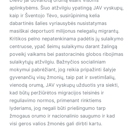
aplinkybėms. Šiuo atžvilgiu ypatingą JAV vyskupų,
kaip ir Šventojo Tėvo, susirūpinimą kelia
dabartinės šalies vyriausybės nusistatymas
masiškai deportuoti milijonus nelegalių migrantų.
Kritikos pelno nepatenkinama padėtis jų sulaikymo
centruose, ypač šeimų sulaikymu darant žalingą
poveikį vaikams bei pastoracinės globos ribojimas
sulaikytųjų atžvilgiu. Bažnyčios socialiniam
mokymui pabrėžiant, jog reikia pripažinti šalyje
gyvenančių visų žmonių, taip pat ir svetimšalių,
vienodą orumą, JAV vyskupų užduotis yra siekti,
kad būtų peržiūrėtos migracijos teisinės ir
reguliavimo normos, primenant rinktiems
lyderiams, jog negali būti priešingumo tarp
žmogaus orumo ir nacionalinio saugumo ir kad
visi geros valios žmonės gali dirbti kartu.