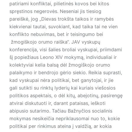
patiriami konfliktai, pilietinės kovos bei kitos
spręstinos negerovės. Neseniai jis tiesiog
pareiškė, jog „Dievas trokšta taikos ir ramybės
kiekvienai tautai, suvokiant, kad taika tai ne vien
konflikto nebuvimas, bet ir teisingumo bei
žmogiškojo orumo raiška“. JAV vyskupų
konferencija, visi šalies broliai vyskupai, priimdami
šį popiežiaus Leono XIV mokymą, individualiai ir
kolektyviai kelia balsą dėl žmogiškojo orumo
palaikymo ir bendrojo gėrio siekio. Reikia suprasti,
kad vyskupai nėra politikai, bet ganytojai, ir jie
gali sutikti su rinktų lyderių kai kuriais viešosios
politikos aspektais, o dėl kitų, abejotinų, pasirengę
atvirai diskutuoti ir, darant pataisas, ieškoti
abipusio sutarimo. Tačiau Bažnyčios socialinis
mokymas nesikeičia nepriklausomai nuo to, kokie
politikai per rinkimus ateina į valdžią, ar kokia