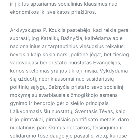
ir į kitus aptariamus socialinius klausimus nuo
ekonomikos iki sveikatos priežiūros.
Arkivyskupas P. Kouklis pastebėjo, kad reikia gerai
suprasti, jog Katalikų Bažnyčia, kalbėdama apie
nacionalinius ar tarptautinius viešuosius reikalus,
neveikia kaip kokia nors „politinė jėga“, bet tiesiog
vadovaujasi bei pristato nuostatas Evangelijos,
kurios skelbimas yra jos tikroji misija. Vykdydama
šią užduotį, nepriklausomai nuo susidariusių
politinių sąlygų, Bažnyčia pristato savo socialinį
mokymą su svarbiausiais žmogiškojo asmens
gynimo ir bendrojo gėrio siekio principais.
Laikydamasis šių nuostatų, Šventasis Tėvas, kaip
ir jo pirmtakai, pirmaisiais pontifikato metais, daro
nuolatinius pareiškimus dėl taikos, teisingumo ir
solidarumo tose daugelyje pasaulio vietų, kuriose