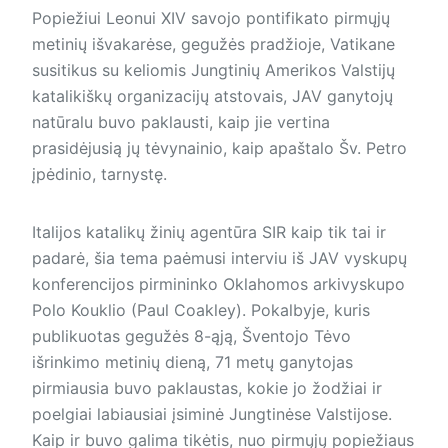
Popiežiui Leonui XIV savojo pontifikato pirmųjų
metinių išvakarėse, gegužės pradžioje, Vatikane
susitikus su keliomis Jungtinių Amerikos Valstijų
katalikiškų organizacijų atstovais, JAV ganytojų
natūralu buvo paklausti, kaip jie vertina
prasidėjusią jų tėvynainio, kaip apaštalo Šv. Petro
įpėdinio, tarnystę.
Italijos katalikų žinių agentūra SIR kaip tik tai ir
padarė, šia tema paėmusi interviu iš JAV vyskupų
konferencijos pirmininko Oklahomos arkivyskupo
Polo Kouklio (Paul Coakley). Pokalbyje, kuris
publikuotas gegužės 8-ąją, Šventojo Tėvo
išrinkimo metinių dieną, 71 metų ganytojas
pirmiausia buvo paklaustas, kokie jo žodžiai ir
poelgiai labiausiai įsiminė Jungtinėse Valstijose.
Kaip ir buvo galima tikėtis, nuo pirmųjų popiežiaus