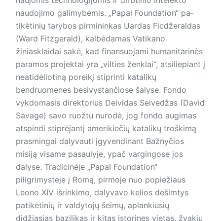
naudojimo galimybėmis. „Papal Foundation“ pa­
tikėtinių tarybos pirmininkas Uardas Ficdžeraldas
(Ward Fitzgerald), kalbėdamas Vatikano
žiniasklaidai sakė, kad finansuojami humanitarinės
paramos projektai yra „vilties ženklai“, atsiliepiant į
ne­ati­dėliotiną poreikį stiprinti katalikų
bendruomenes besivystančiose šalyse. Fondo
vykdomasis direktorius Deividas Seivedžas (David
Savage) savo ruožtu nurodė, jog fondo augimas
atspindi stiprėjantį amerikiečių katalikų troškimą
prasmingai dalyvauti įgyvendinant Bažnyčios
misiją visame pasaulyje, ypač vargingose jos
dalyse. Tradicinėje „Papal Foundation“
piligrimystėje į Romą, pirmoje nuo popiežiaus
Leono XIV išrinkimo, dalyvavo kelios dešimtys
patikėtinių ir valdytojų šeimų, aplankiusių
didžiąsias bazilikas ir kitas istorines vietas, žvakių