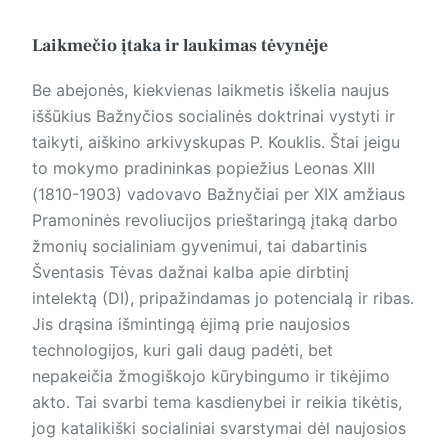
Laikmečio įtaka ir laukimas tėvynėje
Be abejonės, kiekvienas laikmetis iškelia naujus
iššūkius Bažnyčios socialinės doktrinai vystyti ir
taikyti, aiškino arkivyskupas P. Kouklis. Štai jeigu
to mokymo pradininkas popiežius Leonas XIII
(1810-1903) vadovavo Bažnyčiai per XIX amžiaus
Pramoninės revoliucijos prieštaringą įtaką darbo
žmonių socialiniam gyvenimui, tai dabartinis
Šventasis Tėvas dažnai kalba apie dirbtinį
intelektą (DI), pripažindamas jo potencialą ir ribas.
Jis drąsina išmintingą ėjimą prie naujosios
technologijos, kuri gali daug padėti, bet
nepakeičia žmogiškojo kūrybingumo ir tikėjimo
akto. Tai svarbi tema kasdienybei ir reikia tikėtis,
jog katalikiški socialiniai svarstymai dėl naujosios