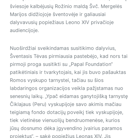
šviesoje kalbėjusių Rožinio maldą Švč. Mergelės
Marijos didžiojoje šventovėje ir galiausiai
dalyvavusių popiežiaus Leono XIV privačioje
audiencijoje.
Nuoširdžiai sveikindamas susitikimo dalyvius,
Šventasis Tėvas pirmiausia pastebėjo, kad nors tai
pirmoji proga susitikti su „Papal Foundation“
patikėtiniais ir tvarkytojais, kai jis buvo pašauktas
Romos vyskupo tarnystei, tačiau su šios
labdaringos organizacijos veik­la pažįstamas nuo
senesnių laikų. „Ypač eidamas ganytojišką tarnystę
Čiklajaus (Peru) vyskupijoje savo akimis mačiau
teigiamą fondo dotacijų poveikį tiek vyskupijoje,
tiek vietinėse vienuolijų bendruomenėse, kurios
jūsų dosnumo dėka įgyvendino įvairius paramos
pro­jektus“, – sakė popiežius Leonas XIV. Jis