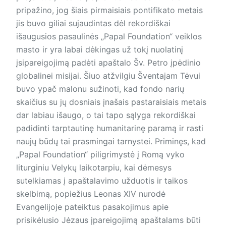
pripažino, jog šiais pirmaisiais pontifikato metais
jis buvo giliai sujaudintas dėl rekordiškai
išaugusios pasaulinės „Papal Foundation“ veiklos
masto ir yra labai dėkingas už tokį nuolatinį
įsipareigojimą padėti apaštalo Šv. Petro įpėdinio
globalinei misijai. Šiuo atžvilgiu Šventajam Tėvui
buvo ypač malonu sužinoti, kad fondo narių
skaičius su jų dosniais įnašais pastaraisiais metais
dar labiau išaugo, o tai tapo sąlyga rekordiškai
padidinti tarptautinę humanitarinę paramą ir rasti
naujų būdų tai prasmingai tarnystei. Priminęs, kad
„Papal Foundation“ piligrimystė į Romą vyko
liturginiu Velykų laikotarpiu, kai dėmesys
sutelkiamas į apaštalavimo užduotis ir taikos
skelbimą, popiežius Leonas XIV nurodė
Evangelijoje pateiktus pasakojimus apie
prisikėlusio Jėzaus įpareigojimą apaštalams būti