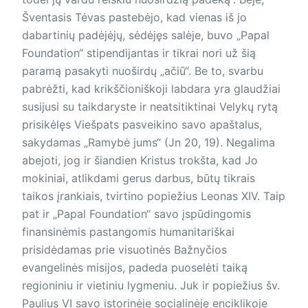
Šventasis Tėvas pastebėjo, kad vienas iš jo
dabartinių padėjėjų, sėdėjęs salėje, buvo „Papal
Foundation“ stipendijantas ir tikrai nori už šią
paramą pasakyti nuoširdų „ačiū“. Be to, svarbu
pabrėžti, kad krikščioniškoji labdara yra glaudžiai
susijusi su taikdaryste ir neatsitiktinai Velykų rytą
prisikėlęs Viešpats pasveikino savo apaštalus,
sakydamas „Ramybė jums“ (Jn 20, 19). Negalima
abejoti, jog ir šiandien Kristus trokšta, kad Jo
mokiniai, atlikdami gerus darbus, būtų tikrais
taikos įrankiais, tvirtino popiežius Leonas XIV. Taip
pat ir „Papal Foundation“ savo įspūdingomis
finansinėmis pastangomis humanitariškai
prisidėdamas prie visuotinės Bažnyčios
evangelinės misijos, padeda puoselėti taiką
regioniniu ir vietiniu lygmeniu. Juk ir popiežius šv.
Paulius VI savo istorinėje socialinėje enciklikoje