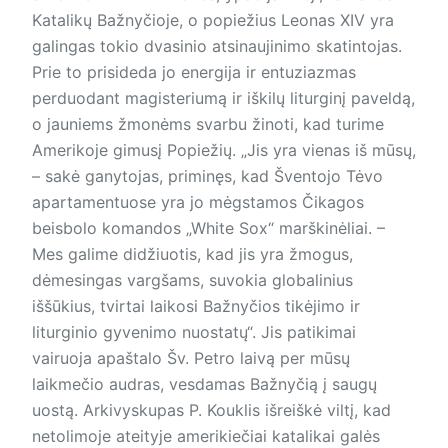
Katalikų Bažnyčioje, o popiežius Leonas XIV yra
galingas tokio dvasinio atsinaujinimo skatintojas.
Prie to prisideda jo energija ir entuziazmas
perduodant magisteriumą ir iškilų liturginį paveldą,
o jauniems žmonėms svarbu žinoti, kad turime
Amerikoje gimusį Popiežių. „Jis yra vienas iš mūsų,
– sakė ganytojas, priminęs, kad Šventojo Tėvo
apartamentuose yra jo mėgstamos Čikagos
beisbolo komandos „White Sox“ marškinėliai. –
Mes galime didžiuotis, kad jis yra žmogus,
dėmesingas vargšams, suvokia globalinius
iššūkius, tvirtai laikosi Bažnyčios tikėjimo ir
liturginio gyvenimo nuostatų“. Jis patikimai
vairuoja apaštalo Šv. Petro laivą per mūsų
laikmečio audras, vesdamas Bažnyčią į saugų
uostą. Arkivyskupas P. Kouklis išreiškė viltį, kad
netolimoje ateityje amerikiečiai katalikai galės