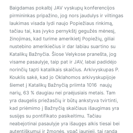
Baigdamas pokalbį JAV vys­kupų konferencijos
pirmininkas pri­pažino, jog nors jaudulys ir viltingas
laukimas visada lydi naujo Popiežiaus rinkimą,
tačiau tai, kas įvyko pernykštį gegužės mėnesį,
žinojimas, kad turime amerikietį Popiežių, giliai
nustebino ameri­kiečius ir dar labiau suartino su
Katalikų Bažnyčia. Šiose Velykose pranešta, jog
visame pasaulyje, taip pat ir JAV, labai padidėjo
norinčių tapti katalikais skaičius. Arkivyskupas P.
Kouklis sakė, kad jo Oklahomos arkivyskupijoje
šiemet į Katalikų Bažnyčią priimta 1016 naujų
narių, 63 % daugiau nei praėjusiais metais. Tam
yra daugelis priežasčių ir būtų ankstyva tvirtinti,
kad priėmimo į Bažnyčią skaičiaus išaugimas yra
susijęs su pontifikato pasikeitimu. Tačiau
neabejotinai pasaulyje yra išaugęs alkis tiesai bei
autentiškumui ir žmonės, ypač jaunieji, tai randa