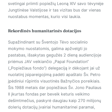
svetingai priimti popiežių Leoną XIV savo tėvynėje
Jungtinėse Valstijose ir tas vizitas bus dar vienas
nuostabus momentas, kurio visi laukia.
Rekordinės humanitarinės dotacijos
Supažindinant su Šventojo Tėvo socialinio
mokymo nuostatomis, galima apžvelgti jo
pastabas, išsakytas gegužės 2 dieną audiencijoje
priėmus JAV veikiančio „Papal Foundation“
(„Popiežiaus fondo“) delegaciją ir dėkojant jai už
nuolatinį įsipareigojimą padėti apaštalo Šv. Petro
įpėdiniui rūpintis visuotinės Bažnyčios poreikiais.
Šis 1988 metais dar popiežiaus Šv. Jono Pauliaus
II įkurtas fondas per beveik keturis veikimo
dešimtmečius, paskyrė daugiau kaip 270 milijonų
dolerių dotacijų įvairiai humanitarinei paramai,