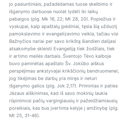
jo pasiuntiniais, pažadėdamas tuose skelbimo ir
išganymo darbuose nuolat lydėti iki laikų
pabaigos (plg. Mk 16, 22; Mt 28, 20). Popiežius ir
vyskupai, kaip apaštalų įpėdiniai, tęsia šią užduotį
pamokslavimo ir evangelizavimo veikla, tačiau visi
Bažnyčios nariai per savo krikštą šiandien dalijasi
atsakomybe skleisti Evangeliją tiek žodžiais, tiek
ir artimo meilės darbais. Šventojo Tėvo kalboje
buvo paminėtas apaštalo Šv. Jokūbo aiškus
perspėjimas ankstyvajai krikščionių bendruomenei,
jog tikėjimas be darbų yra miręs ir neturi
išganymo galios (plg. Jok 2,17). Primintas ir paties
Jėzaus aiškinimas, kad iš savo mokinių laukia
rūpinimosi pačių vargingiausių ir pažeidžiamiausių
poreikiais, kas bus įvertinta kelyje į amžinybę (plg.
Mt 25, 31-46).