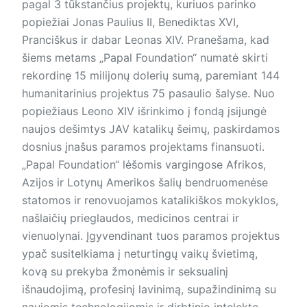
pagal 3 tūkstančius projektų, kuriuos parinko
popiežiai Jonas Paulius II, Benediktas XVI,
Pranciškus ir dabar Leonas XIV. Pranešama, kad
šiems metams „Papal Foundation“ numatė skirti
rekordinę 15 milijonų dolerių sumą, paremiant 144
humanitarinius projektus 75 pasaulio šalyse. Nuo
popiežiaus Leono XIV išrinkimo į fondą įsijungė
naujos dešimtys JAV katalikų šeimų, paskirdamos
dosnius įnašus paramos projektams finansuoti.
„Papal Foun­dation“ lėšomis vargingose Afrikos,
Azijos ir Lotynų Amerikos šalių bendruomenėse
statomos ir renovuojamos katalikiškos mokyklos,
našlaičių prieglaudos, medicinos centrai ir
vienuolynai. Įgyvendinant tuos paramos projektus
ypač susitelkiama į neturtingų vaikų švietimą,
kovą su prekyba žmonėmis ir seksualinį
išnaudojimą, profesinį lavinimą, supažindinimą su
naujomis technologijomis ir dirbtinio intelekto