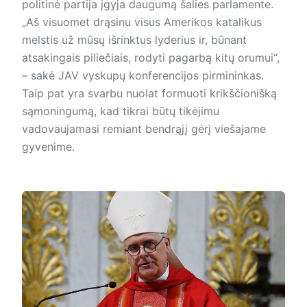
politinė partija įgyja daugumą šalies parlamente.
„Aš visuomet drąsinu visus Amerikos katalikus
melstis už mūsų išrinktus lyderius ir, būnant
atsakingais piliečiais, rodyti pagarbą kitų orumui“,
– sakė JAV vyskupų konferencijos pirmininkas.
Taip pat yra svarbu nuolat formuoti krikščionišką
sąmoningumą, kad tikrai būtų tikėjimu
vadovaujamasi remiant bendrąjį gėrį viešajame
gyvenime.