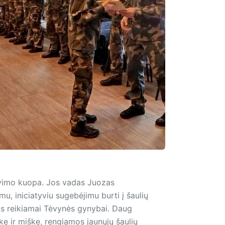
navimo kuopa. Jos vadas Juozas
mu, iniciatyviu sugebėjimu burti į šaulių
juos reikiamai Tėvynės gynybai. Daug
e ir miške, rengiamos jaunųjų šaulių