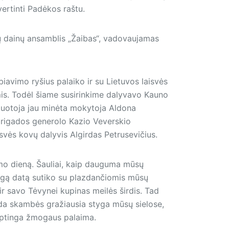
vertinti Padėkos raštu.
ių dainų ansamblis „Žaibas“, vadovaujamas
avimo ryšius palaiko ir su Lietuvos laisvės
is. Todėl šiame susirinkime dalyvavo Kauno
duotoja jau minėta mokytoja Aldona
 brigados generolo Kazio Veverskio
svės kovų dalyvis Algirdas Petrusevičius.
mo dieną. Šauliai, kaip dauguma mūsų
ingą datą sutiko su plazdančiomis mūsų
ir savo Tėvynei kupinas meilės širdis. Tad
ada skambės gražiausia styga mūsų sielose,
laptinga žmogaus palaima.