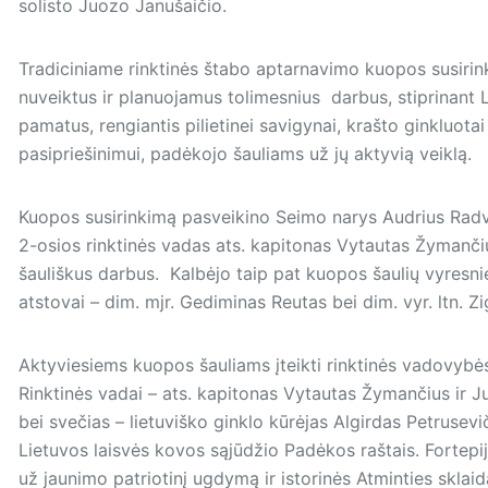
solisto Juozo Janušaičio.
Tradiciniame rinktinės štabo aptarnavimo kuopos susiri
nuveiktus ir planuojamus tolimesnius darbus, stiprinant
pamatus, rengiantis pilietinei savigynai, krašto ginkluot
pasipriešinimui, padėkojo šauliams už jų aktyvią veiklą.
Kuopos susirinkimą pasveikino Seimo narys Audrius Radvi
2-osios rinktinės vadas ats. kapitonas Vytautas Žymanči
šauliškus darbus. Kalbėjo taip pat kuopos šaulių vyresnie
atstovai – dim. mjr. Gediminas Reutas bei dim. vyr. ltn.
Aktyviesiems kuopos šauliams įteikti rinktinės vadovybė
Rinktinės vadai – ats. kapitonas Vytautas Žymančius ir Ju
bei svečias – lietuviško ginklo kūrėjas Algirdas Petrusevi
Lietuvos laisvės kovos sąjūdžio Padėkos raštais. Fortep
už jaunimo patriotinį ugdymą ir istorinės Atminties skla