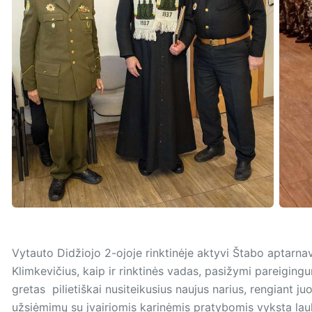
Vytauto Didžiojo 2-ojoje rinktinėje aktyvi Štabo aptar
Klimkevičius, kaip ir rinktinės vadas, pasižymi pareigingu
gretas pilietiškai nusiteikusius naujus narius, rengiant 
užsiėmimų su įvairiomis karinėmis pratybomis vyksta lauk