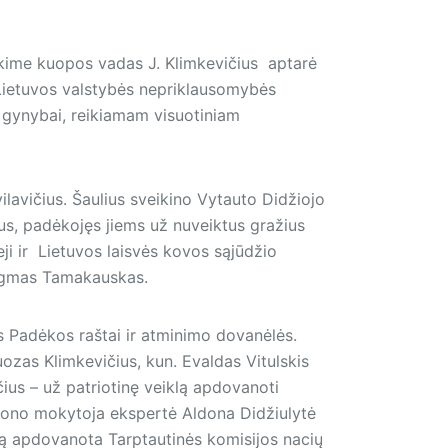
nkime kuopos vadas J. Klimkevičius aptarė
 Lietuvos valstybės nepriklausomybės
ai gynybai, reikiamam visuotiniam
lavičius. Šaulius sveikino Vytauto Didžiojo
us, padėkojęs jiems už nuveiktus gražius
ji ir Lietuvos laisvės kovos sąjūdžio
 Zigmas Tamakauskas.
s Padėkos raštai ir atminimo dovanėlės.
ozas Klimkevičius, kun. Evaldas Vitulskis
čius – už patriotinę veiklą apdovanoti
ijono mokytoja ekspertė Aldona Didžiulytė
idą apdovanota Tarptautinės komisijos nacių