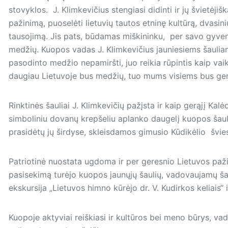
stovyklos. J. Klimkevičius stengiasi didinti ir jų švietėjiš
pažinimą, puoselėti lietuvių tautos etninę kultūrą, dvas
tausojimą. Jis pats, būdamas miškininku, per savo gyve
medžių. Kuopos vadas J. Klimkevičius jauniesiems šaulia
pasodinto medžio nepamiršti, juo reikia rūpintis kaip vaik
daugiau Lietuvoje bus medžių, tuo mums visiems bus ge
Rinktinės šauliai J. Klimkevičių pažįsta ir kaip gerąjį Kal
simboliniu dovanų krepšeliu aplanko daugelį kuopos šaul
prasidėtų jų širdyse, skleisdamos gimusio Kūdikėlio švie
Patriotinė nuostata ugdoma ir per geresnio Lietuvos paži
pasisekimą turėjo kuopos jaunųjų šaulių, vadovaujamų ša
ekskursija „Lietuvos himno kūrėjo dr. V. Kudirkos keliais“ 
Kuopoje aktyviai reiškiasi ir kultūros bei meno būrys, v