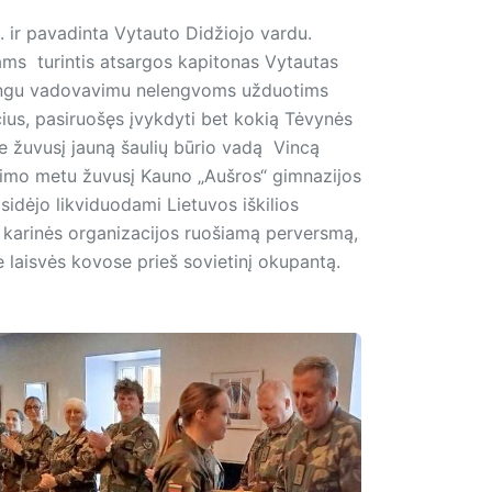
. ir pavadinta Vytauto Didžiojo vardu.
iams turintis atsargos kapitonas Vytautas
tingu vadovavimu nelengvoms užduotims
ius, pasiruošęs įvykdyti bet kokią Tėvynės
 žuvusį jauną šaulių būrio vadą Vincą
limo metu žuvusį Kauno „Aušros“ gimnazijos
isidėjo likviduodami Lietuvos iškilios
s karinės organizacijos ruošiamą perversmą,
se laisvės kovose prieš sovietinį okupantą.