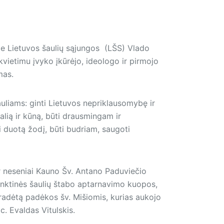
e Lietuvos šaulių sąjungos (LŠS) Vlado
vietimu įvyko įkūrėjo, ideologo ir pirmojo
mas.
uliams: ginti Lietuvos nepriklausomybę ir
 valią ir kūną, būti drausmingam ir
i duotą žodį, būti budriam, saugoti
ir neseniai Kauno Šv. Antano Paduviečio
inktinės šaulių štabo aptarnavimo kuopos,
radėtą padėkos šv. Mišiomis, kurias aukojo
lic. Evaldas Vitulskis.