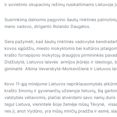
ir sovietinio okupacinių režimų nusikaltimams Lietuvoje į
Susirinkimą dainomis pagyvino šaulių rinktinės patriotin
meno vadovo, dirigento Rolando Daugėlos.
Gera pažymėti, kad šaulių rinktinės vadovybė bendradarbi
kovos sąjūdžiu, miesto mokyklomis bei kultūros įstaigom
krašto fortepijono mokytojų draugijos pirmininkės pava
Didžiulytė, Lietuvos laisvės armijos įkūrėjo ir ideologo,
giminaitė Albina Veverskytė-Morkevičienė ir Lietuvos lai
Kovo 11-ąją minėjome Lietuvos nepriklausomybės atkūri
krašto žmonių ir gyvenančių užsienyje lietuvių, šią garb
valstybės vėliavomis, plačiai atverdami savo namų duris 
tegul Lietuva, vienintelė šioje žemėje mūsų Tėvynė, vis
nes ji, anot Vydūno, yra mūsų minčių pradžia ir esmė, s