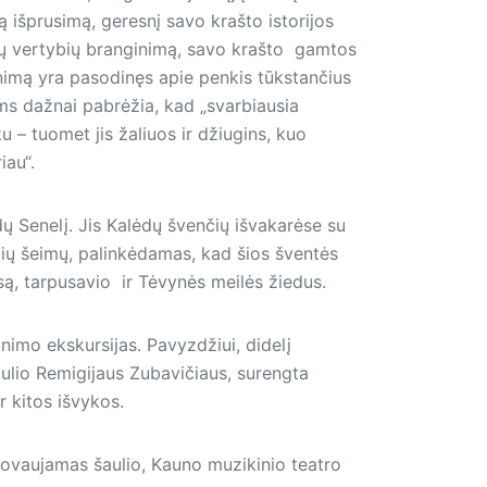
ką išprusimą, geresnį savo krašto istorijos
inių vertybių branginimą, savo krašto gamtos
nimą yra pasodinęs apie penkis tūkstančius
ms dažnai pabrėžia, kad „svarbiausia
u – tuomet jis žaliuos ir džiugins, kuo
riau“.
ėdų Senelį. Jis Kalėdų švenčių išvakarėse su
ių šeimų, palinkėdamas, kad šios šventės
są, tarpusavio ir Tėvynės meilės žiedus.
nimo ekskursijas. Pavyzdžiui, didelį
ulio Remigijaus Zubavičiaus, surengta
ir kitos išvykos.
adovaujamas šaulio, Kauno muzikinio teatro