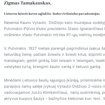
Zigmas Tamakauskas,
Lietuvos laisvės kovos sąjūdžio štabo viršininko pavaduotojas
Neseniai Kauno Vytauto Didžiojo karo muziejaus sodelyj
Putvinskio-Pūtvio klubo prezidento Stasio Ignatavičiaus k
viršininko Vlado Putvinskio mirties 97-ųjų metinių minėji
V. Putvinskis 1927 metais parengė pagrindinius įsakus ša
lietuvišką žemę, pačiam šviestis ir šviesti kitus, stiprinti
mandagiam, gerbti ginklą, būti teisiam ir teisingam, tesėt
valstybės turtą, branginti šaulio vardą ir lietuvio garbę.
Minėdami Lietuvos šaulių sąjungos įkūrėją, prisiminėme 
parapijos namų salėje įvykusį Vytauto Didžiojo 2-osios r
vadovaujamos Juozo Klimkevičiaus, narių susirinkimą, p
aktyvus kuopos šaulys – bažnyčios klebonas kun. teol. 