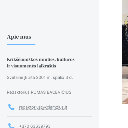
Apie mus
Krikščioniškos minties, kultūros
ir visuomenės laikraštis
Svetainė įkurta 2001 m. spalio 3 d.
Redaktorius ROMAS BACEVIČIUS
redaktorius@xxiamzius.lt
+370 63639793