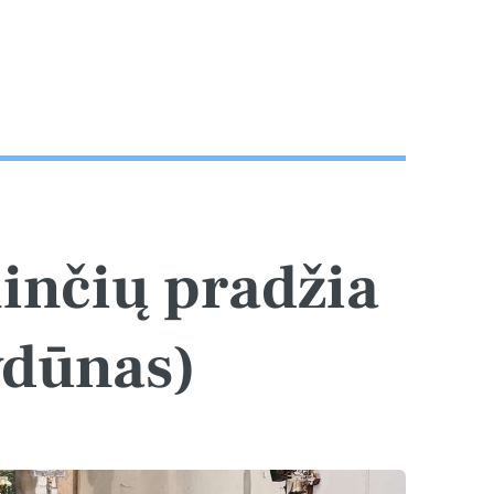
inčių pradžia
ydūnas)