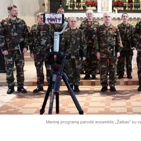
Meninę programą parodė ansamblis „Žaibas“ su v