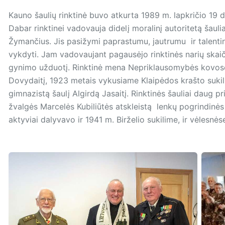
Kauno šaulių rinktinė buvo atkurta 1989 m. lapkričio 19 d
Dabar rinktinei vadovauja didelį moralinį autoritetą šaul
Žymančius. Jis pasižymi paprastumu, jautrumu ir talen
vykdyti. Jam vadovaujant pagausėjo rinktinės narių skaič
gynimo užduotį. Rinktinė mena Nepriklausomybės kovose
Dovydaitį, 1923 metais vykusiame Klaipėdos krašto suki
gimnazistą šaulį Algirdą Jasaitį. Rinktinės šauliai daug pr
žvalgės Marcelės Kubiliūtės atskleistą lenkų pogrindinė
aktyviai dalyvavo ir 1941 m. Birželio sukilime, ir vėlesnė