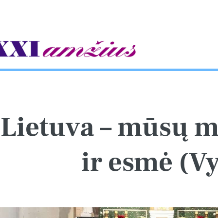
gle
Lietuva – mūsų m
ir esmė (V