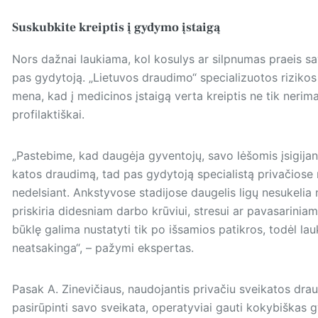
Suskubkite kreiptis į gydymo įstaigą
Nors dažnai laukiama, kol kosulys ar silpnumas praeis sav
pas gydytoją. „Lietuvos draudimo“ specializuotos rizikos
mena, kad į medicinos įstaigą verta kreiptis ne tik nerima
profilaktiškai.
„Pastebime, kad daugėja gyventojų, savo lėšomis įsigijan
katos draudimą, tad pas gydytoją specialistą privačiose m
nedelsiant. Ankstyvose stadijose daugelis ligų nesukelia
priskiria didesniam darbo krūviui, stresui ar pavasariniam
būklę galima nustatyti tik po išsamios patikros, todėl lau
neatsakinga“, – pažymi ekspertas.
Pasak A. Zinevičiaus, naudojantis privačiu sveikatos dr
pasirūpinti savo sveikata, operatyviai gauti kokybiškas