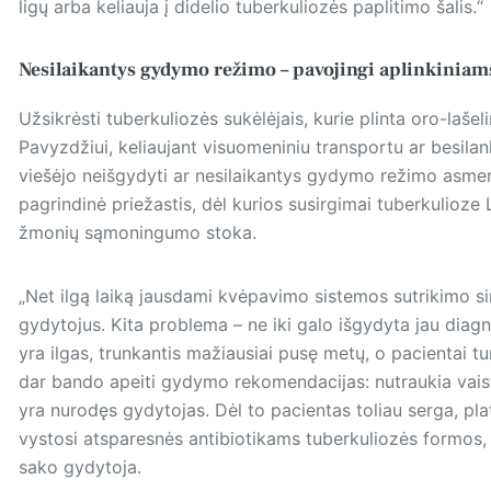
ligų arba keliauja į didelio tuberkuliozės paplitimo šalis.“
Nesilaikantys gydymo režimo – pavojingi aplinkinia
Užsikrėsti tuberkuliozės sukėlėjais, kurie plinta oro-laše
Pavyzdžiui, keliaujant visuomeniniu transportu ar besilank
viešėjo neišgydyti ar nesilaikantys gydymo režimo asm
pagrindinė priežastis, dėl kurios susirgimai tuberkulioze 
žmonių sąmoningumo stoka.
„Net ilgą laiką jausdami kvėpavimo sistemos sutrikimo s
gydytojus. Kita problema – ne iki galo išgydyta jau diag
yra ilgas, trunkantis mažiausiai pusę metų, o pacientai tu
dar bando apeiti gydymo rekomendacijas: nutraukia vaistų
yra nurodęs gydytojas. Dėl to pacientas toliau serga, plat
vystosi atsparesnės antibiotikams tuberkuliozės formos, 
sako gydytoja.