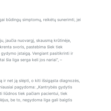
igai būdingų simptomų, reikėtų sunerimti, jei
ju, jaučia nuovargį, skausmą krūtinėje,
 krenta svoris, pastebima šiek tiek
 gydymo įstaigą. Vengiant pasitikrinti ir
i šia liga serga keli jos nariai“, –
 ir net ją slėpti, o kiti išsigąsta diagnozės,
žniausiai pagydoma: „Kantrybės gydytis
i liūdnos tiek pačiam pacientui, tiek
ėjus, be to, negydoma liga gali baigtis