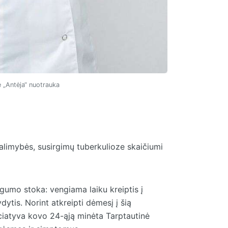
 „Antėja“ nuotrauka
alimybės, susirgimų tuberkulioze skaičiumi
umo stoka: vengiama laiku kreiptis į
ytis. Norint atkreipti dėmesį į šią
iciatyva kovo 24-ąją minėta Tarptautinė