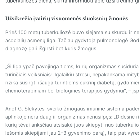
tuberkuliozės diena, skirta informuoti apie užsikrėtimo 
Užsikrečia įvairių visuomenės sluoksnių žmonės
Prieš 100 metų tuberkuliozė buvo siejama su skurdu ir nep
asocialių asmenų liga. Tačiau gydytoja pulmonologė God
diagnozę gali išgirsti bet kuris žmogus.
„Ši liga ypač pavojinga tiems, kurių organizmas susiduri
turinčiais veiksniais: ilgalaikiu stresu, nepakankama mity
rizika susirgti išauga turintiems cukrinį diabetą, gydomie
chemoterapiniam bei biologinės terapijos gydymui“, – į
Anot G. Šlekytės, sveiko žmogaus imuninė sistema padeda 
aplinkoje nėra daug ir organizmas nenusilpęs: „Didesnė r
kurių tėvai anksčiau atsisakė juos skiepyti nuo tuberkulio
lėšomis skiepijami jau 2–3 gyvenimo parą), taip pat vyre