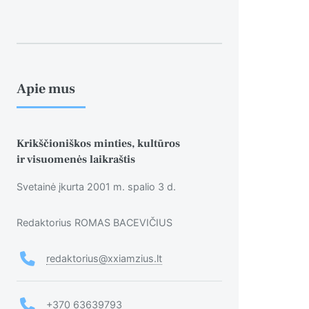
Apie mus
Krikščioniškos minties, kultūros
ir visuomenės laikraštis
Svetainė įkurta 2001 m. spalio 3 d.
Redaktorius ROMAS BACEVIČIUS
redaktorius@xxiamzius.lt
+370 63639793