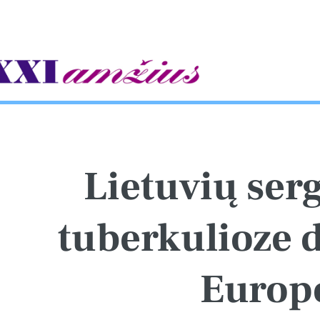
gle
Lietuvių se
tuberkulioze 
Europ