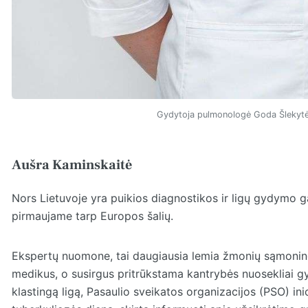
Gydytoja pulmonologė Goda Šlekytė
Aušra Kaminskaitė
Nors Lietuvoje yra puikios diagnostikos ir ligų gydymo g
pirmaujame tarp Europos šalių.
Ekspertų nuomone, tai daugiausia lemia žmonių sąmoning
medikus, o susirgus pritrūkstama kantrybės nuosekliai gyd
klastingą ligą, Pasaulio sveikatos organizacijos (PSO) in