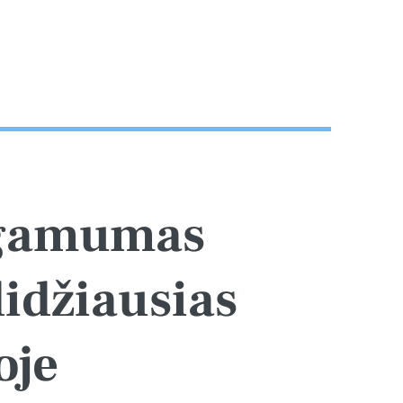
rgamumas
didžiausias
oje