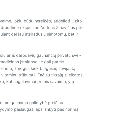
aime, jokiu būdu nereikėtų atidėlioti vizito
 draudimo eks­pertas Audrius Zinevičius pri­
ujant dėl jau atsiradusių simptomų, bet ir
čių ar iš darbdavių gaunančių privatų svei­
edicinos įstaigose jie gali patekti
 nerimo, žmogus kiek blogesnę savijautą
 vitaminų trūkumui. Tačiau tikrąją sveikatos
kti, kol negalavimai praeis savaime, yra
audimu gaunama galimybė greičiau
 gydymo paslaugas, apsilankyti pas norimą