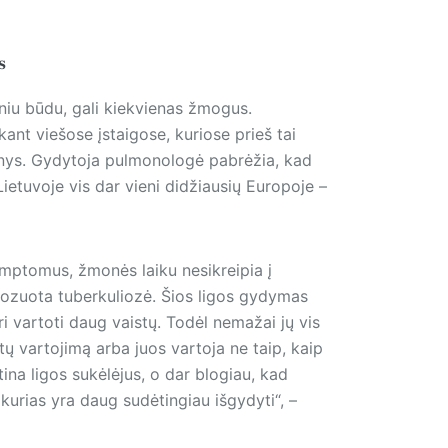
ms
liniu būdu, gali kiekvienas žmogus.
ant viešose įstaigose, kuriose prieš tai
enys. Gydytoja pulmonologė pabrėžia, kad
Lietuvoje vis dar vieni didžiausių Europoje –
imptomus, žmonės laiku nesikreipia į
nozuota tuberkuliozė. Šios ligos gydymas
ri vartoti daug vaistų. Todėl nemažai jų vis
 vartojimą arba juos vartoja ne taip, kaip
ina ligos sukėlėjus, o dar blogiau, kad
kurias yra daug sudėtingiau išgydyti“, –