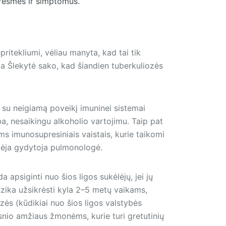
grėsmes ir simptomus.
ritekliumi, vėliau manyta, kad tai tik
a Šlekytė sako, kad šiandien tuberkuliozės
a su neigiamą poveikį imuninei sistemai
ba, nesaikingu alkoholio vartojimu. Taip pat
ms imunosupresiniais vaistais, kurie taikomi
spėja gydytoja pulmonologė.
apsiginti nuo šios ligos sukėlėjų, jei jų
izika užsikrėsti kyla 2–5 metų vaikams,
zės (kūdikiai nuo šios ligos valstybės
snio amžiaus žmonėms, kurie turi gretutinių