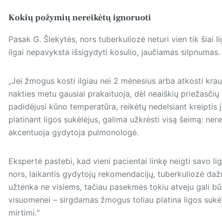
Kokių požymių nereikėtų ignoruoti
Pasak G. Šlekytės, nors tuberkuliozė neturi vien tik šiai l
ilgai nepavyksta išsigydyti kosulio, jaučiamas silpnumas.
„Jei žmogus kosti ilgiau nei 2 mėnesius arba atkosti krau
nakties metu gausiai prakaituoja, dėl neaiškių priežasčių
padidėjusi kūno temperatūra, reikėtų nedelsiant kreiptis į
platinant ligos sukėlėjus, galima užkrėsti visą šeimą: nereta
akcentuoja gydytoja pulmonologė.
Ekspertė pastebi, kad vieni pacientai linkę neigti savo ligą
nors, laikantis gydytojų rekomendacijų, tuberkuliozė da
užtenka ne visiems, tačiau pasekmės tokiu atveju gali būt
visuomenei – sirgdamas žmogus toliau platina ligos sukėl
mirtimi.“