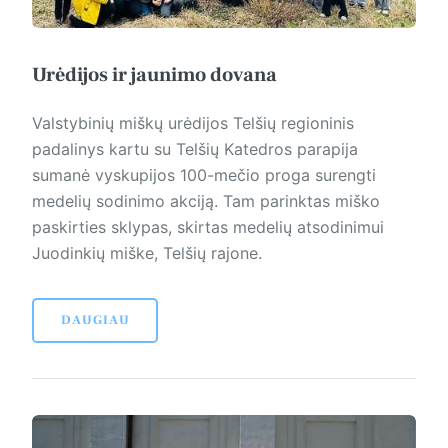
Urėdijos ir jaunimo dovana
Valstybinių miškų urėdijos Telšių regioninis
padalinys kartu su Telšių Katedros parapija
sumanė vys­kupijos 100-mečio proga surengti
medelių sodinimo akciją. Tam parinktas miško
paskirties sklypas, skirtas medelių atsodinimui
Juodinkių miške, Telšių rajone.
DAUGIAU