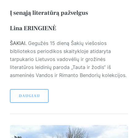
Į senąją literatūrą pažvelgus
Lina ERINGIENĖ
ŠAKIAI.
Gegužės 15 dieną Šakių viešosios
bibliotekos periodikos skaitykloje atidaryta
tarpukario Lietuvos vadovėlių ir grožinės
literatūros leidinių paroda „Tauta ir žodis“ iš
asmeninės Vandos ir Rimanto Bendorių kolekcijos.
DAUGIAU