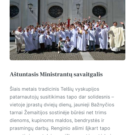
Aštuntasis Ministrantų savaitgalis
Šiais metais tradicinis Telšių vys­kupijos
patarnautojų susitikimas tapo dar solidesnis –
vietoje įprastų dviejų dienų, jaunieji Bažnyčios
tarnai Žemaitijos sostinėje būrėsi net trims
dienoms, kupinoms maldos, bendrystės ir
prasmingų darbų. Renginio ašimi šįkart tapo