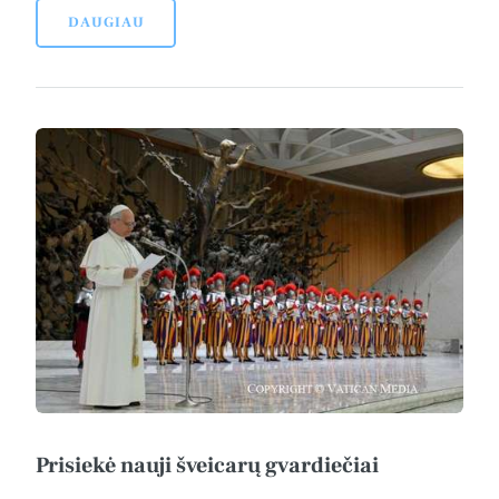
DAUGIAU
Prisiekė nauji šveicarų gvardiečiai