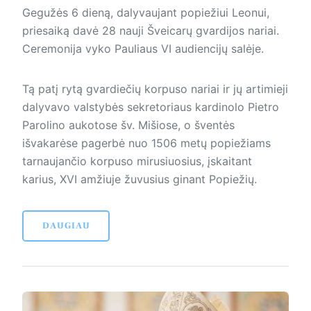
Gegužės 6 dieną, dalyvaujant popiežiui Leonui,
priesaiką davė 28 nauji Šveicarų gvardijos nariai.
Ceremonija vyko Pauliaus VI audiencijų salėje.
Tą patį rytą gvardiečių korpuso nariai ir jų artimieji
dalyvavo valstybės sekretoriaus kardinolo Pietro
Parolino aukotose šv. Mišiose, o šventės
išvakarėse pagerbė nuo 1506 metų popiežiams
tarnaujančio korpuso mirusiuosius, įskaitant
karius, XVI amžiuje žuvusius ginant Popiežių.
DAUGIAU