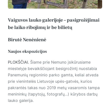
Vaiguvos lauko galerijoje – pasigrožėjimai
be laiko ribojimų ir be bilietų
Birutė Nenėnienė
Naujos ekspozicijos
PLOKŠČIAI.
Šiame prie Nemuno įsikūrusiame
miestelyje bevaikščiojant besigrožintį nuostabia
Panemunių regioninio parko gamta, keliai atveda
prie vienintelės Lietuvoje upės-gatvės, kurios
pakrantės takas nuo 2019 metų vasaromis tampa
menininkų (tapytojų, fotografų…) kūrybos darbų
lauko galerija.