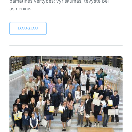
pamatinės vertybės: vyriškumas, tėvystė bei
asmeninis…
DAUGIAU