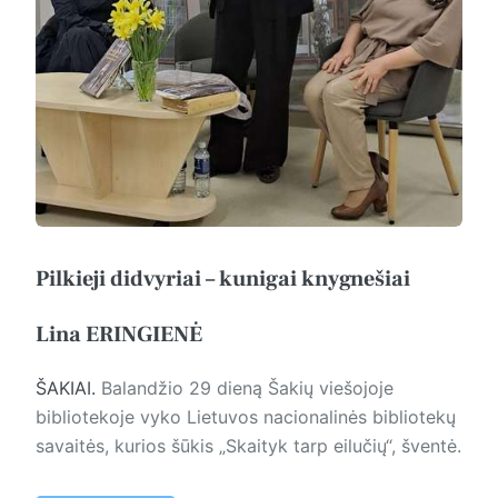
Pilkieji didvyriai – kunigai knygnešiai
Lina ERINGIENĖ
ŠAKIAI.
Balandžio 29 die­ną Šakių viešojoje
bibliotekoje vyko Lietuvos nacionalinės bibliotekų
savaitės, kurios šūkis „Skaityk tarp eilučių“, šventė.