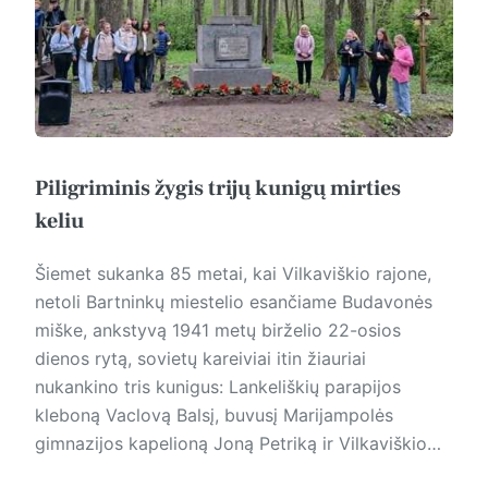
Piligriminis žygis trijų kunigų mirties
keliu
Šiemet sukanka 85 metai, kai Vilkaviškio rajone,
netoli Bartninkų miestelio esančiame Budavonės
miške, ankstyvą 1941 metų birželio 22-osios
dienos rytą, sovietų kareiviai itin žiauriai
nukankino tris kunigus: Lankeliškių parapijos
kleboną Vaclovą Balsį, buvusį Marijampolės
gimnazijos kapelioną Joną Petriką ir Vilkaviškio…