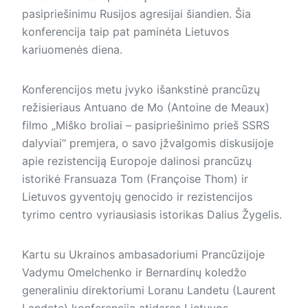
pasipriešinimu Rusijos agresijai šiandien. Šia
konferencija taip pat paminėta Lietuvos
kariuomenės diena.
Konferencijos metu įvyko išankstinė prancūzų
režisieriaus Antuano de Mo (Antoine de Meaux)
filmo „Miško broliai – pasipriešinimo prieš SSRS
dalyviai“ premjera, o savo įžvalgomis diskusijoje
apie rezistenciją Europoje dalinosi prancūzų
istorikė Fransuaza Tom (Françoise Thom) ir
Lietuvos gyventojų genocido ir rezistencijos
tyrimo centro vyriausiasis istorikas Dalius Žygelis.
Kartu su Ukrainos ambasadoriumi Prancūzijoje
Vadymu Omelchenko ir Bernardinų koledžo
generaliniu direktoriumi Loranu Landetu (Laurent
Landete) konferenciją atidaręs Lietuvos