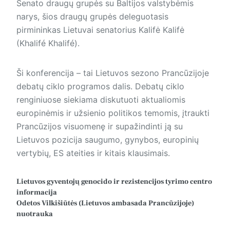
Senato draugų grupės su Baltijos valstybėmis
narys, šios draugų grupės deleguotasis
pirmininkas Lietuvai senatorius Kalifė Kalifė
(Khalifé Khalifé).
Ši konferencija – tai Lietuvos sezono Prancūzijoje
debatų ciklo programos dalis. Debatų ciklo
renginiuose siekiama diskutuoti aktualiomis
europinėmis ir užsienio politikos temomis, įtraukti
Prancūzijos visuomenę ir supažindinti ją su
Lietuvos pozicija saugumo, gynybos, europinių
vertybių, ES ateities ir kitais klausimais.
Lietuvos gyventojų genocido ir rezistencijos tyrimo centro
informacija
Odetos Vilkišiūtės (Lietuvos ambasada Prancūzijoje)
nuotrauka