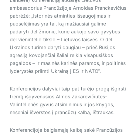
ambasadorius Prancūzijoje Arnoldas Pranckevičius
pabrėžė: „Istorinės atminties išsaugojimas ir
puoselėjimas yra tai, ką mažiausiai galime
padaryti dėl žmonių, kurie aukojo savo gyvybes
dėl vienintelio tikslo – Lietuvos laisvės. O dėl
Ukrainos turime daryti daugiau – prieš Rusijos
agresiją kovojančiai šaliai reikia visapusiškos
pagalbos – ir masinės karinės paramos, ir politinės
lyderystės priimti Ukrainą į ES ir NATO“.
Konferencijos dalyviai taip pat turėjo progą išgirsti
tremtį išgyvenusios Almos Zakarevičiūtės-
Valintėlienės gyvus atsiminimus ir jos knygos,
neseniai išverstos į prancūzų kalbą, ištraukas.
Konferencijoje baigiamąją kalbą sakė Prancūzijos