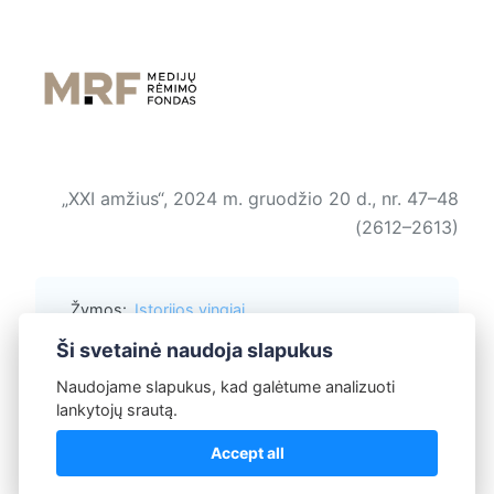
„XXI amžius“, 2024 m. gruodžio 20 d., nr. 47–48
(2612–2613)
Žymos:
Istorijos vingiai
Metų įvykiai ir žmonės
Ši svetainė naudoja slapukus
Naudojame slapukus, kad galėtume analizuoti
lankytojų srautą.
Redakcija
Accept all