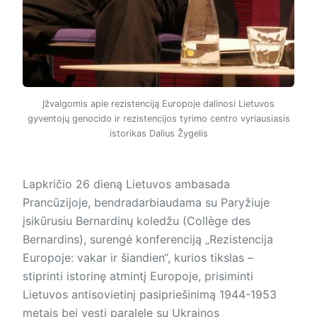
Įžvalgomis apie rezistenciją Europoje dalinosi Lietuvos
gyventojų genocido ir rezistencijos tyrimo centro vyriausiasis
istorikas Dalius Žygelis
Lapkričio 26 dieną Lietuvos ambasada
Prancūzijoje, bendradarbiaudama su Paryžiuje
įsikūrusiu Bernardinų koledžu (Collège des
Bernardins), surengė konferenciją „Rezistencija
Europoje: vakar ir šiandien“, kurios tikslas –
stiprinti istorinę atmintį Europoje, prisiminti
Lietuvos antisovietinį pasipriešinimą 1944-1953
metais bei vesti paralelę su Ukrainos