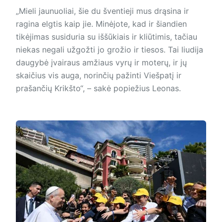
„Mieli jaunuoliai, šie du šventieji mus drąsina ir
ragina elgtis kaip jie. Minėjote, kad ir šiandien
tikėjimas susiduria su iššūkiais ir kliūtimis, tačiau
niekas negali užgožti jo grožio ir tiesos. Tai liudija
daugybė įvairaus amžiaus vyrų ir moterų, ir jų
skaičius vis auga, norinčių pažinti Viešpatį ir
prašančių Krikšto“, – sakė popiežius Leonas.