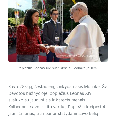
Popiežius Leonas XIV susitikime su Monako jaunimu
Kovo 28-ąją, šeštadienį, lankydamasis Monake, Šv.
Devotos bažnyčioje, popiežius Leonas XIV
susitiko su jaunuoliais ir katechumenais.
Kalbėdami savo ir kitų vardu į Popiežių kreipėsi 4
jauni žmonės, trumpai pristatydami savo kelią ir