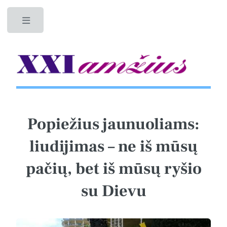
Toggle
Popiežius jaunuoliams:
liudijimas – ne iš mūsų
pačių, bet iš mūsų ryšio
su Dievu