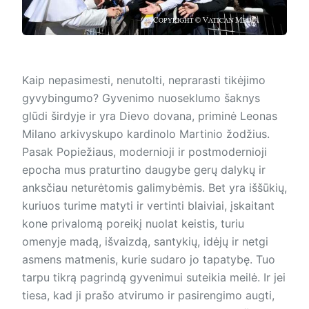
Kaip nepasimesti, nenutolti, neprarasti tikėjimo
gyvybingumo? Gyvenimo nuoseklumo šaknys
glūdi širdyje ir yra Dievo dovana, priminė Leonas
Milano arkivyskupo kardinolo Martinio žodžius.
Pasak Popiežiaus, modernioji ir postmodernioji
epocha mus praturtino daugybe gerų dalykų ir
anksčiau neturėtomis galimybėmis. Bet yra iššūkių,
kuriuos turime matyti ir vertinti blaiviai, įskaitant
kone privalomą poreikį nuolat keistis, turiu
omenyje madą, išvaizdą, santykių, idėjų ir netgi
asmens matmenis, kurie sudaro jo tapatybę. Tuo
tarpu tikrą pagrindą gyvenimui suteikia meilė. Ir jei
tiesa, kad ji prašo atvirumo ir pasirengimo augti,