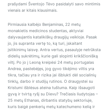
prašydami Šventojo Tėvo pasidalyti savo mintimis
vienais ar kitais klausimais.
Pirmiausia kalbėjo Benjaminas, 22 metų
monakietis medicinos studentas, aktyviai
dalyvaujantis katalikiškų draugijų veikloje. Pasak
jo, jis supranta vertę to, ką turi, įskaitant
įsitikinimų laisvę. Antra vertus, pasaulyje netrūksta
didelių sukrėtimų, kurie gali slopinti krikščionišką
viltį. Po jo į Leoną kreipėsi 24 metų portugalas
Andrea, pastebėjęs, jog gyvo tikėjimo viltis yra
tikra, tačiau yra ir rizika jai išblukti dėl socialinių
tinklų, darbo ir studijų rutinos. O draugystei su
Kristumi išblėsus ateina tuštuma. Kaip išsaugoti
gyvą ir tvirtą ryšį su Dievu? Trečiasis liudytojas –
25 metų Ethanas, dirbantis statybų sektoriuje,
kuris baigė penkerių metų katechumeno kelią ir