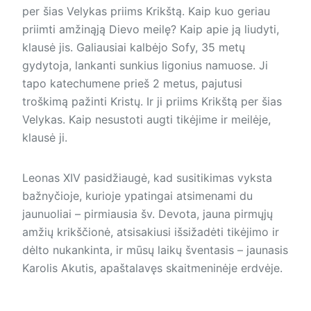
per šias Velykas priims Krikštą. Kaip kuo geriau
priimti amžinąją Dievo meilę? Kaip apie ją liudyti,
klausė jis. Galiausiai kalbėjo Sofy, 35 metų
gydytoja, lankanti sunkius ligonius namuose. Ji
tapo katechumene prieš 2 metus, pajutusi
troškimą pažinti Kristų. Ir ji priims Krikštą per šias
Velykas. Kaip nesustoti augti tikėjime ir meilėje,
klausė ji.
Leonas XIV pasidžiaugė, kad susitikimas vyksta
bažnyčioje, kurioje ypatingai atsimenami du
jaunuoliai – pirmiausia šv. Devota, jauna pirmųjų
amžių krikščionė, atsisakiusi išsižadėti tikėjimo ir
dėlto nukankinta, ir mūsų laikų šventasis – jaunasis
Karolis Akutis, apaštalavęs skaitmeninėje erdvėje.