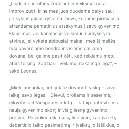
„Liudijimo ir vilties žodžiai bei veiksmai nėra
improvizuoti ir ne mes juos duodame patys sau:
jie kyla iš gilaus ryšio su Dievu, kuriame pirmiausia
atrandame pamatinius atsakymus į savo gyvenimo
klausimus. Jei kanalas jo veikimui mumyse yra
atviras, jei vyksta abipusiai mainai, mes šį meilės
ryšį paverčiame bendra ir visiems dalijama
dovana, bei galime pasitikėti, kad reikiamu metu
ateis teisingi žodžiai ir veikimui reikalinga jėga“, –
sakė Leonas.
„Mieli jaunuoliai, nebijokite dovanoti viską – savo
laiką, savo jėgas – Dievui, broliams ir seserims,
eikvotis dėl Viešpaties ir kitų. Tik taip patirsite vis
naują gyvenimo skonį ir vis gilesnę gyvenimo
prasmę. Pasauliui reikia jūsų liudijimo, kad įveiktų
dabartinio laiko pasimetimą ir įveiktų jo iššūkius, o