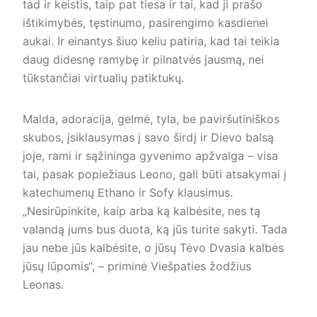
tad ir keistis, taip pat tiesa ir tai, kad ji prašo
ištikimybės, tęstinumo, pasirengimo kasdienei
aukai. Ir einantys šiuo keliu patiria, kad tai teikia
daug didesnę ramybę ir pilnatvės jausmą, nei
tūkstančiai virtualių patiktukų.
Malda, adoracija, gelmė, tyla, be paviršutiniškos
skubos, įsiklausymas į savo širdį ir Dievo balsą
joje, rami ir sąžininga gyvenimo apžvalga – visa
tai, pasak popiežiaus Leono, gali būti atsakymai į
katechumenų Ethano ir Sofy klausimus.
„Nesirūpinkite, kaip arba ką kalbėsite, nes tą
valandą jums bus duota, ką jūs turite sakyti. Tada
jau nebe jūs kalbėsite, o jūsų Tėvo Dvasia kalbės
jūsų lūpomis“, – priminė Viešpaties žodžius
Leonas.