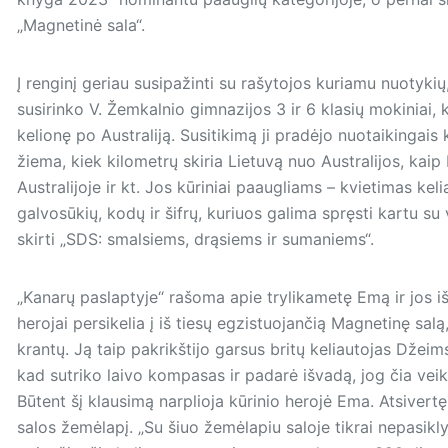
„Magnetinė sala“.
Į renginį geriau susipažinti su rašytojos kuriamu nuotykių
susirinko V. Žemkalnio gimnazijos 3 ir 6 klasių mokiniai, 
kelionę po Australiją. Susitikimą ji pradėjo nuotaikingais
žiema, kiek kilometrų skiria Lietuvą nuo Australijos, ka
Australijoje ir kt. Jos kūriniai paaugliams – kvietimas keli
galvosūkių, kodų ir šifrų, kuriuos galima spręsti kartu su v
skirti „SDS: smalsiems, drą­siems ir sumaniems“.
„Kanarų paslaptyje“ rašoma apie trylikametę Emą ir jos išt
herojai persikelia į iš tiesų egzistuojančią Magnetinę salą
krantų. Ją taip pakrikštijo garsus britų keliautojas Džei
kad sutriko laivo kompasas ir padarė išvadą, jog čia veiki
Būtent šį klausimą narplioja kūrinio herojė Ema. Atsivert
salos žemėlapį. „Su šiuo žemėlapiu saloje tikrai nepasikly