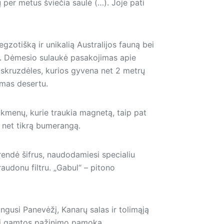
 per metus šviečia saulė (…). Joje pati
zotišką ir unikalią Australijos fauną bei
ų. Dėmesio sulaukė pasakojimas apie
skruzdėles, kurios gyvena net 2 metrų
omas desertu.
akmenų, kurie traukia magnetą, taip pat
ir net tikrą bumerangą.
prendė šifrus, naudodamiesi specialiu
audonu filtru. „Gabul“ – pitono
jungusi Panevėžį, Kanarų salas ir tolimąją
 bei gamtos pažinimo pamoka.