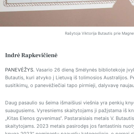
Rašytoja Viktorija Butautis prie Magn
Indrė Rapkevičienė
PANEVĖŽYS.
Vasario 26 dieną Smėlynės bibliotekoje įvyk
Butautis, kuri atvyko į Lietuvą iš tolimosios Australijos.
susitikimų, o panevėžiečiai tapo pirmieji, dalyvavę nauja
Daug pasaulio su šeima išmaišiusi viešnia yra penkių knygų
suaugusiems. Vyresniems skai­tytojams ji pažįstama iš kny
„Kitas Elenos gyvenimas“. Pastaraisiais metais V. Butautis 
skaitytojams. 2023 metais pasirodęs jos fantastinis nuo
knyga 2023“ nominantu paauglių kategorijoje, o pernai ska