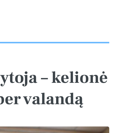
ytoja – kelionė
 per valandą