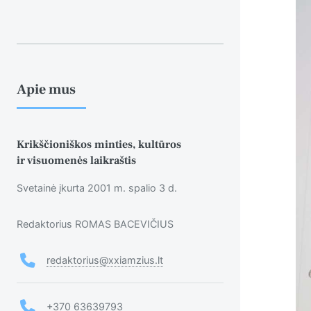
Apie mus
Krikščioniškos minties, kultūros
ir visuomenės laikraštis
Svetainė įkurta 2001 m. spalio 3 d.
Redaktorius ROMAS BACEVIČIUS
redaktorius@xxiamzius.lt
+370 63639793