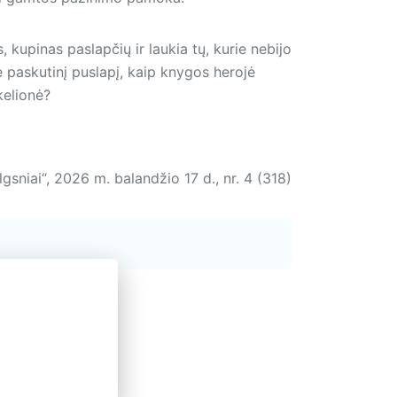
, kupinas paslapčių ir laukia tų, kurie nebijo
rtę paskutinį puslapį, kaip knygos herojė
kelionė?
lgsniai“, 2026 m. balandžio 17 d., nr. 4 (318)