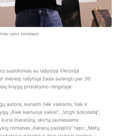
etinės salos žemėlapio
o susitikimas su rašytoja Viktorija
 Per mėnesį rašytoja žada surengti per 30
usių knygų pristatymo renginyje.
 autorė, kurianti tiek vaikams, tiek ir
gų „Kiek kainuoja vaikai“, „Vogti šokoladą“,
kuria literatūrą, skirtą jauniesiems
tykių romanas „Kanarų paslaptis“ tapo „Metų
itytojus pasiekė ir ilgai lauktas tęsinys –