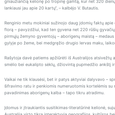
gniaužiančią kelionę po tropinę gamtą, kur net 320 dienų
lankiausi jau apie 20 kartų“, – kalbėjo V. Butautis.
Renginio metu mokiniai sužinojo daug įdomių faktų apie eg
florą – pavyzdžiui, kad ten gyvena net 220 rūšių gyvači
pirmųjų žemyno gyventojų – aborigenų maistą – medaus 
gylyje po žeme, bei medgręžio drugio lervas maku, laik
Rašytoja davė patiems apžiūrėti iš Australijos atsivežtų 
smėlio bei eukalipto sėklų, džiovintą pupmedžio ankštį 
Vaikai ne tik klausėsi, bet ir patys aktyviai dalyvavo – s
šifravimo ratu ir penkiomis numeruotomis kortelėmis su r
pavadinimas aborigenų kalba – tapo tikru atradimu.
Įdomus ir įtraukiantis susitikimas-literatūrinė kelionė, su
Australiją virto tikra interaktyvia geografijos, kultūros