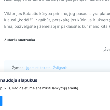
Viktorijos Butautis kūryba pri­minė, jog pasaulis yra platus
klausti „kodėl?“. Ir galbūt, perskaitę jos kūrinius ir užve
Ema, pažvelgsite į žemėlapį ir paklausite: kur mano kita 
Autorės nuotrauka
„Žvi
Žymos:
Įgarsinti tekstai
Žvilgsniai
 naudoja slapukus
ukus, kad galėtume analizuoti lankytojų srautą.
Redakcija