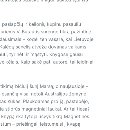
, paslapčių ir kelionių kupinu pasauliu
kuriems V. Butautis surengė tikrą pažintinę
 klausimais – kodėl ten vasara, kai Lietuvoje
ip Kalėdų senelis atveža dovanas vaikams
auti, tyrinėti ir mąstyti. Knygose gausu
eikėjais. Kaip sakė pati autorė, tai leidiniai
ikimą bičiulį šunį Marsą, o naujausioje –
, esančią visai netoli Australijos žemyno
msas Kukas. Plaukdamas pro ją, pastebėjo,
a stiprūs magnetiniai laukai. Ar tai tiesa?
ę knygą skaitytojai išvys tikrą Magnetinės
stum – priešingai, leistumeisi į kvapą