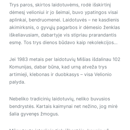
Trys paros, skirtos laidotuvėms, rodė išskirtinį
dėmesį velioniui ir jo šeimai, buvo ypatingos visai
aplinkai, bendruomenei. Laidotuvės – ne kasdienis
akimirksnis, o gyvųjų pagarbos ir dėmesio ženklas
iškeliavusiam, dabartyje vis stipriau prarandantis
esmę. Tos trys dienos būdavo kaip rekolekcijos…
Jei 1983 metais per laidotuvių Mišias išdalinau 102
Komunijas, dabar būna, kad urną atveža trys
artimieji, klebonas ir duobkasys – visa Velionio
palyda.
Nebeliko tradicinių laidotuvių, neliko buvusios
bendrystės. Kartais kaimynai net nežino, jog mirė
šalia gyvenęs žmogus.