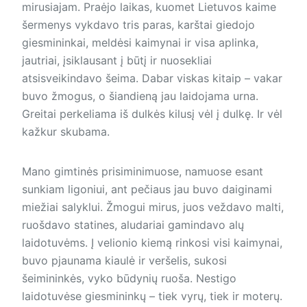
mirusiajam. Praėjo laikas, kuomet Lietuvos kaime
šermenys vykdavo tris paras, karštai giedojo
giesmininkai, meldėsi kaimynai ir visa aplinka,
jautriai, įsiklausant į būtį ir nuosekliai
atsisveikindavo šeima. Dabar viskas kitaip – vakar
buvo žmogus, o šiandieną jau laidojama urna.
Greitai perkeliama iš dulkės kilusį vėl į dulkę. Ir vėl
kažkur skubama.
Mano gimtinės prisiminimuose, namuose esant
sunkiam ligoniui, ant pečiaus jau buvo daiginami
miežiai salyklui. Žmogui mirus, juos veždavo malti,
ruošdavo statines, aludariai gamindavo alų
laidotuvėms. Į velionio kiemą rinkosi visi kaimynai,
buvo pjaunama kiaulė ir veršelis, sukosi
šeimininkės, vyko būdynių ruoša. Nestigo
laidotuvėse giesmininkų – tiek vyrų, tiek ir moterų.