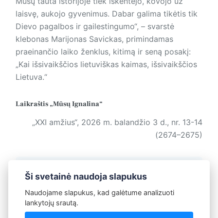
Mūsų tauta istorijoje tiek iškentėjo, kovojo už
laisvę, aukojo gyvenimus. Dabar galima tikėtis tik
Dievo pagalbos ir gailestingumo“, – svarstė
klebonas Marijonas Savickas, primindamas
praeinančio laiko ženklus, kitimą ir seną posakį:
„Kai išsivaikščios lietuviškas kaimas, išsivaikščios
Lietuva.“
Laikraštis „Mūsų Ignalina“
„XXI amžius“, 2026 m. balandžio 3 d., nr. 13-14
(2674–2675)
Žymos:
Įgarsinti tekstai
Susitikimai
Ši svetainė naudoja slapukus
Naudojame slapukus, kad galėtume analizuoti
lankytojų srautą.