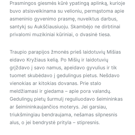
Prasmingos giesmės kūrė ypatingą aplinką, kurioje
buvo atsisveikinama su velioniu, permąstoma apie
asmeninio gyvenimo prasmę, nuveiktus darbus,
santykį su Aukščiausiuoju. Skambėjo ne dirbtinai
privalomi muzikiniai kūriniai, o dvasinė tiesa.
Traupio parapijos žmonės prieš laidotuvių Mišias
eidavo Kryžiaus kelią. Po Mišių ir laidotuvių
grįždavo į savo namus, apeidavo gyvulius ir tik
tuomet skubėdavo į gedulingus pietus. Nešdavo
vienokias ar kitokias dovanas. Prie stalo
meldžiamasi ir giedama – apie pora valandų.
Gedulingų pietų šurmulį reguliuodavo šeimininkas
ar šeimininkaujančios moterys. Jei garsiau,
triukšmingiau bendraujama, nešamas silpnesnis
alus, o jei bendrystė prityla – stipresnis.