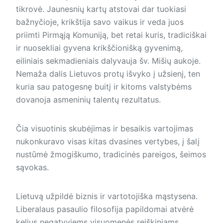
tikrovė. Jau­nesnių kartų atstovai dar tuokiasi
bažnyčioje, krikštija savo vaikus ir veda juos
priimti Pirmąją Komuniją, bet retai kuris, tradiciškai
ir nuosekliai gyvena krikščionišką gy­venimą,
eiliniais sekmadieniais dalyvauja šv. Mišių aukoje.
Nemaža dalis Lietuvos protų išvyko į užsienį, ten
kuria sau patogesnę buitį ir kitoms valstybėms
dovanoja as­meninių talentų rezultatus.
Čia visuotinis skubėjimas ir besaikis vartojimas
nukonkuravo visas kitas dvasines vertybes, į šalį
nustūmė žmogiškumo, tradicinės pareigos, šeimos
sąvokas.
Lietuvą užpildė biznis ir vartotojiška mąstysena.
Liberalaus pasaulio filosofija papildomai atvėrė
kelius negatyviems visuomenės reiškiniams.