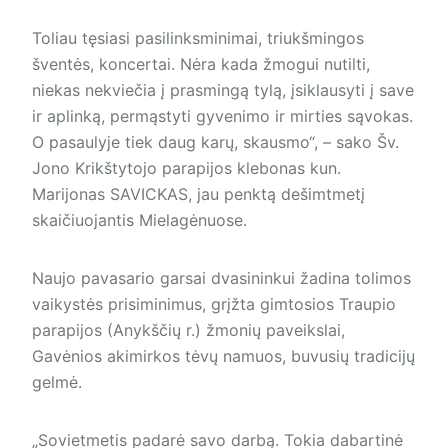
Toliau tęsiasi pasilinksminimai, triukšmingos
šventės, koncertai. Nėra kada žmogui nutilti,
niekas nekviečia į prasmingą tylą, įsiklausyti į save
ir aplinką, permąstyti gyvenimo ir mirties sąvokas.
O pasaulyje tiek daug karų, skausmo“, – sako Šv.
Jono Krikštytojo parapijos klebonas kun.
Marijonas SAVICKAS, jau penktą dešimtmetį
skaičiuojantis Mielagėnuose.
Naujo pavasario garsai dvasininkui žadina tolimos
vaikystės prisiminimus, grįžta gimtosios Traupio
parapijos (Anykščių r.) žmonių paveikslai,
Gavėnios akimirkos tėvų namuos, buvusių tradicijų
gelmė.
„Sovietmetis padarė savo darbą. Tokia dabartinė