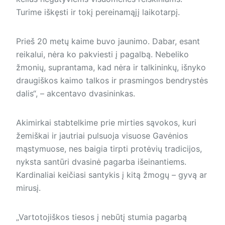
Turime iškęsti ir tokį pereinamąjį laikotarpį.
Prieš 20 metų kaime buvo jaunimo. Dabar, esant
reikalui, nėra ko pakviesti į pagalbą. Nebeliko
žmonių, suprantama, kad nėra ir talkininkų, išnyko
draugiškos kaimo talkos ir prasmingos bendrystės
dalis“, – akcentavo dvasininkas.
Akimirkai stabtelkime prie mirties sąvokos, kuri
žemiškai ir jautriai pulsuoja visuose Gavėnios
mąstymuose, nes baigia tirpti protėvių tradicijos,
nyksta santūri dvasinė pagarba išeinantiems.
Kardinaliai keičiasi santykis į kitą žmogų – gyvą ar
mirusį.
„Vartotojiškos tiesos į nebūtį stumia pagarbą