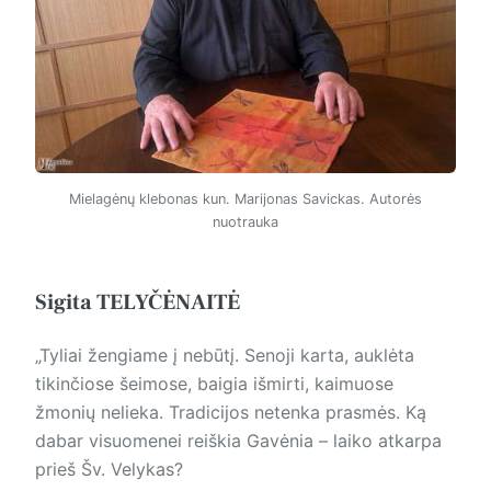
Mielagėnų klebonas kun. Marijonas Savickas. Autorės
nuotrauka
Sigita TELYČĖNAITĖ
„Tyliai žengiame į nebūtį. Senoji karta, auklėta
tikinčiose šeimose, baigia išmirti, kaimuose
žmonių nelieka. Tradicijos netenka prasmės. Ką
dabar visuomenei reiškia Gavėnia – laiko atkarpa
prieš Šv. Velykas?