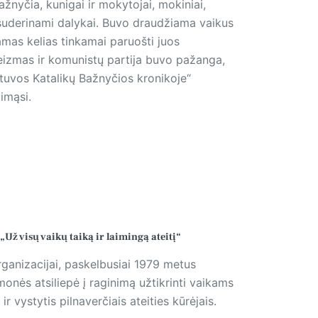
ažnyčia, kunigai ir mokytojai, mokiniai,
esuderinami dalykai. Buvo draudžiama vaikus
tamas kelias tinkamai paruošti juos
teizmas ir komunistų partija buvo pažanga,
Lietuvos Katalikų Bažnyčios kronikoje“
imąsi.
 visų vaikų taiką ir laimingą ateitį“
ganizacijai, paskelbusiai 1979 metus
monės atsiliepė į raginimą užtikrinti vaikams
ir vystytis pilnaverčiais ateities kūrėjais.