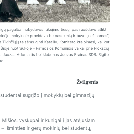
nigų pagalba mokydavosi tikėjimo tiesų, pasiruošdavo atlikti
rybinėje mokykloje praeidavo be pasekmių ir buvo „nežinomas“,
Tikinčiųjų teisėms ginti Katalikų Komiteto kreipimesi, kai kur
i. Šioje nuotraukoje – Pirmosios Komunijos vaikai prie Plokščių
as Juozas Adomaitis bei klebonas Juozas Frainas SDB. Sigito
ka
Žvilgsnis
 studentai sugrįžo į mokyklų bei gimnazijų
išios, vyskupai ir kunigai į jas atėjusiam
 – išminties ir gerų mokinių bei studentų,