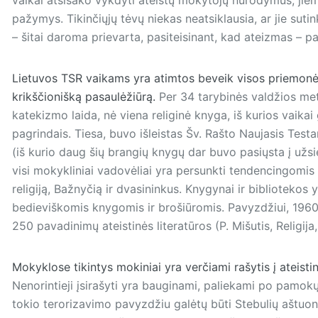
pažymys. Tikinčiųjų tėvų niekas neatsiklausia, ar jie sutin
– šitai daroma prievarta, pasiteisinant, kad ateizmas – paž
Lietuvos TSR vaikams yra atimtos beveik visos priemonės su
krikščionišką pasaulėžiūrą.
Per 34 tarybinės valdžios met
katekizmo laida, nė viena religinė knyga, iš kurios vaikai
pagrindais. Tiesa, buvo išleistas Šv. Rašto Naujasis Test
(iš kurio daug šių brangių knygų dar buvo pasiųsta į užsi
visi mokykliniai vadovėliai yra persunkti tendencingomis 
religiją, Bažnyčią ir dvasininkus. Knygynai ir bibliotekos
bedieviškomis knygomis ir brošiūromis. Pavyzdžiui, 1960
250 pavadinimų ateistinės literatūros (P. Mišutis, Religija
Mokyklose tikintys mokiniai yra verčiami rašytis į ateisti
Nenorintieji įsirašyti yra bauginami, paliekami po pamo
tokio terorizavimo pavyzdžiu galėtų būti Stebulių aštuon