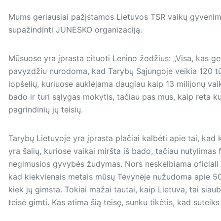
Mums geriausiai pažįstamos Lietuvos TSR vaikų gyvenimo 
supažindinti JUNESKO organizaciją.
Mūsuose yra įprasta cituoti Lenino žodžius: „Visa, kas ge
pavyzdžiu nurodoma, kad Tarybų Sąjungoje veikia 120 tūks
lopšelių, kuriuose auklėjama daugiau kaip 13 milijonų vaik
bado ir turi sąlygas mokytis, tačiau pas mus, kaip reta ku
pagrindinių jų teisių.
Tarybų Lietuvoje yra įprasta plačiai kalbėti apie tai, kad
yra šalių, kuriose vaikai miršta iš bado, tačiau nutylimas
negimusios gyvybės žudymas. Nors neskelbiama oficiali st
kad kiekvienais metais mūsų Tėvynėje nužudoma apie 50 t
kiek jų gimsta. Tokiai mažai tautai, kaip Lietuva, tai siau
teisė gimti. Kas atima šią teisę, sunku tikėtis, kad suteiks