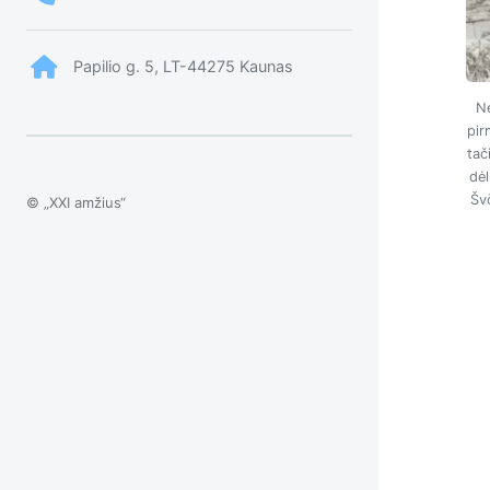
Papilio g. 5, LT-44275 Kaunas
Ne
pir
tač
dėl
Šv
© „XXI amžius“