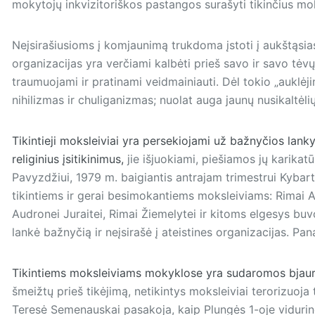
mokytojų inkvizitoriškos pastangos surašyti tikinčius mok
Neįsirašiusioms į komjaunimą trukdoma įstoti į aukštąsias 
organizacijas yra verčiami kalbėti prieš savo ir savo tėvų 
traumuojami ir pratinami veidmainiauti. Dėl tokio „auklėji
nihilizmas ir chuliganizmas; nuolat auga jaunų nusikaltėlių
Tikintieji moksleiviai yra persekiojami už bažnyčios lan
religinius įsitikinimus,
jie išjuokiami, piešiamos jų karika
Pavyzdžiui, 1979 m. baigiantis antrajam trimestrui Kybartų
tikintiems ir gerai besimokantiems moksleiviams: Ri­mai Ab
Audronei Juraitei, Rimai Žiemelytei ir kitoms elgesys buv
lankė bažnyčią ir neįsirašė į ateistines organizacijas. Pa
Tikintiems moksleiviams mokyklose yra sudaromos bjau
šmeižtų prieš tikėjimą, netikintys moksleiviai terorizuoja 
Teresė Semenauskai pasakoja, kaip Plungės 1-oje vidurin