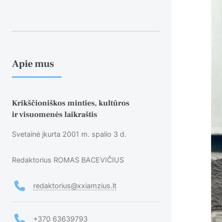
Apie mus
Krikščioniškos minties, kultūros
ir visuomenės laikraštis
Svetainė įkurta 2001 m. spalio 3 d.
Redaktorius ROMAS BACEVIČIUS
redaktorius@xxiamzius.lt
+370 63639793