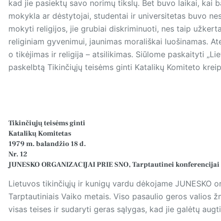
kad jie pasiektų savo norimų tikslų. Bet buvo laikai, kai b
mokykla ar dėstytojai, studentai ir universitetas buvo n
mokyti religijos, jie grubiai diskriminuoti, nes taip užker
religiniam gyvenimui, jaunimas morališkai luošinamas. A
o tikėjimas ir religija – atsilikimas. Siūlome paskaityti „
paskelbtą Tikinčiųjų teisėms ginti Katalikų Komiteto kreip
Tikinčiųjų teisėms ginti
Katalikų Komitetas
1979 m. balandžio 18 d.
Nr. 12
JUNESKO ORGANIZACIJAI PRIE SNO, Tarptautinei konferencijai „Už
Lietuvos tikinčiųjų ir kunigų vardu dėkojame JUNESKO or
Tarptautiniais Vaiko metais. Viso pasaulio geros valios ž
visas teises ir sudaryti geras sąlygas, kad jie galėtų augti 