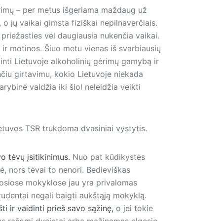
rimų – per metus išgeriama maždaug už
 o jų vaikai gimsta fiziškai nepilnaverčiais.
priežasties vėl daugiausia nukenčia vaikai.
o ir motinos. Šiuo metu vienas iš svarbiausių
nti Lietuvoje alkoholinių gėrimų gamybą ir
čiu girtavimu, kokio Lietuvoje niekada
rybinė valdžia iki šiol neleidžia veikti
etuvos TSR trukdoma dvasiniai vystytis.
o tėvų įsitikinimus.
Nuo pat kūdikystės
ė, nors tėvai to nenori. Bedieviškas
osiose mokyklose jau yra privalomas
tudentai negali baigti aukštąją mokyklą.
ti ir vaidinti prieš savo sąžinę,
o jei tokie
ms rašomi dvejetai arba mažinamas elgesio