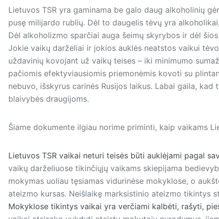
Lietuvos TSR yra gaminama be galo daug alkoholinių gė
pusę milijardo rublių. Dėl to daugelis tėvų yra alkoholikai,
Dėl alkoholizmo sparčiai auga šeimų skyrybos ir dėl šios 
Jokie vaikų darželiai ir jokios auklės neatstos vaikui tėv
uždavinių kovojant už vaikų teises – iki minimumo sumaži
pačiomis efektyviausiomis priemonėmis kovoti su plintan
nebuvo, išskyrus carinės Rusijos laikus. Labai gaila, kad ta
blaivybės draugijoms.
Šiame dokumente ilgiau norime priminti, kaip vaikams Li
Lietuvos TSR vaikai neturi teisės būti auklėjami pagal sav
vaikų darželiuose tikinčiųjų vaikams skie­pijama bedievyb
mokymas uoliau tęsiamas vidurinėse mokyklose, o aukšt
ateizmo kursas. Neišlaikę marksistinio ateizmo tikintys s
Mokyklose tikintys vaikai yra verčiami kalbėti, rašyti, pieš
vaikai atsisako vykdyti ateistų mokytojų nurodymus, jie