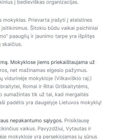
inius į bedieviškas organizacijas.
mokyklas. Prievarta įrašyti į ateistines
įsitikinimus. Šitokiu būdu vaikai psichiniai
mo“ paauglių ir jaunimo tarpe yra išplitęs
 skaičius.
kymą. Mokyklose jiems priekaištaujama už
tūros, net mažinamas elgesio pažymus.
 vidurinėje mokykloje (Vilkaviškio raj.)
raitytei, Romai ir Ritai Griškaitytėms,
o sumažintas tik už tai, kad mergaitės
naši padėtis yra daugelyje Lietuvos mokyklų!
raus nepakantumo sąlygos.
Prisiklausę
tikinčius vaikus. Pavyzdžiui, Vytautas ir
ėje mokykloje yra persekiojamas jų sūnus