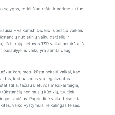
sąlygos, todėl šiuo raštu ir norime su tuo
riausia – vaikams!“ Didelio rūpesčio vaikais
tančių nuolatinių vaikų darželių ir
ų. Iš tikrųjų Lietuvos TSR vaikai nemiršta iš
r pasaulyje, iš vaikų yra atimta daug
 kažkur karų metu žūsta nekalti vaikai, kad
 faktas, kad pas mus yra legalizuotas
atistika, tačiau Lietuvos medikai teigia,
ūkstančių negimusių kūdikių, t.y. tiek,
bingas skaičius. Pagrindinė vaiko teisė – tai
 kitas, vaiko vystymuisi reikalingas teises.