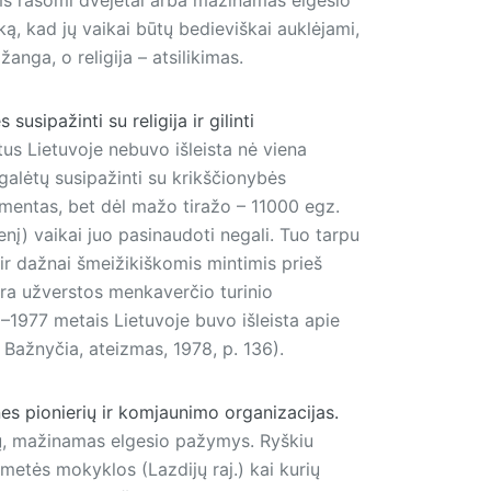
ką, kad jų vaikai būtų bedieviškai auklėjami,
anga, o religija – atsilikimas.
sipažinti su religija ir gilinti
us Lietuvoje nebuvo išleista nė viena
 galėtų susipažinti su krikščionybės
amentas, bet dėl mažo tiražo – 11000 egz.
enį) vaikai juo pasinaudoti negali. Tuo tarpu
ir dažnai šmeižikiškomis mintimis prieš
 yra užverstos menkaverčio turinio
–1977 metais Lietuvoje buvo išleista apie
, Bažnyčia, ateizmas, 1978, p. 136).
nes pionierių ir komjaunimo organizacijas.
kų, mažinamas elgesio pažymys. Ryškiu
metės mokyklos (Lazdijų raj.) kai kurių