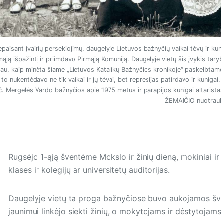
paisant įvairių persekiojimų, daugelyje Lietuvos bažnyčių vaikai tėvų ir ku
mąją išpažintį ir priimdavo Pirmąją Komuniją. Daugelyje vietų šis įvykis ta
iau, kaip minėta šiame „Lietuvos Katalikų Bažnyčios kronikoje“ paskelbtame 
 to nukentėdavo ne tik vaikai ir jų tėvai, bet represijas patirdavo ir kuniga
č. Mergelės Vardo bažnyčios apie 1975 metus ir parapijos kunigai altarist
ŽEMAIČIO nuotrau
Rugsėjo 1-ąją šventėme Mokslo ir žinių dieną, mokiniai ir
klases ir kolegijų ar universitetų auditorijas.
Daugelyje vietų ta proga bažnyčiose buvo aukojamos šv. M
jaunimui linkėjo siekti žinių, o mokytojams ir dėstytojams