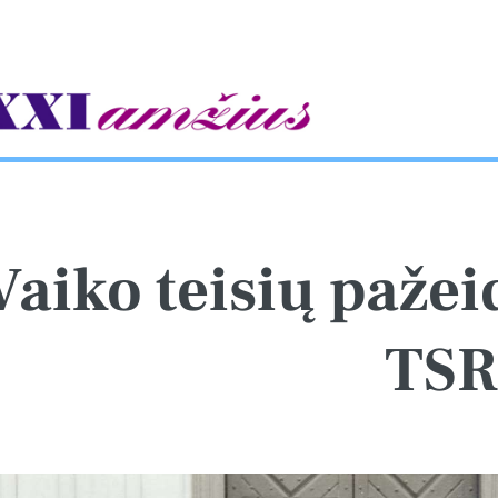
gle
Vaiko teisių paže
TSR