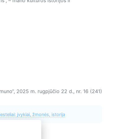
s“, – mano kultūros istorijos ir
uno“, 2025 m. rugpjūčio 22 d., nr. 16 (241)
esteliai: įvykiai, žmonės, istorija