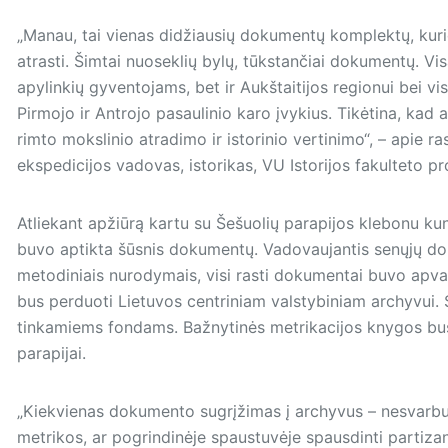
„Manau, tai vienas didžiausių dokumentų komplektų, kurie 
atrasti. Šimtai nuoseklių bylų, tūkstančiai dokumentų. Vis
apylinkių gyventojams, bet ir Aukštaitijos regionui bei v
Pirmojo ir Antrojo pasaulinio karo įvykius. Tikėtina, kad 
rimto mokslinio atradimo ir istorinio vertinimo“, – apie
ekspedicijos vadovas, istorikas, VU Istorijos fakulteto 
Atliekant apžiūrą kartu su Šešuolių parapijos klebonu ku
buvo aptikta šūsnis dokumentų. Vadovaujantis senųjų d
metodiniais nurodymais, visi rasti dokumentai buvo apvaly
bus perduoti Lietuvos cen­triniam valstybiniam archyvui. S
tinkamiems fondams. Bažnytinės metrikacijos knygos bus
parapijai.
„Kiekvienas dokumento sugrįžimas į archyvus – nesvarbu
metrikos, ar pogrindinėje spaustuvėje spausdinti partizan