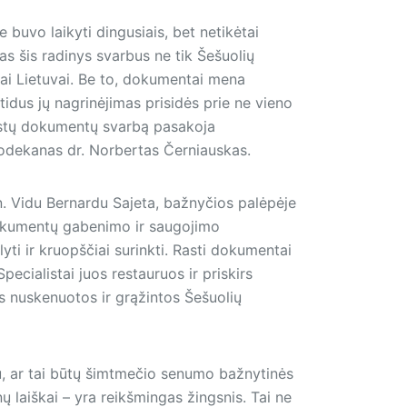
buvo laikyti dingusiais, bet netikėtai
as šis radinys svarbus ne tik Šešuolių
isai Lietuvai. Be to, dokumentai mena
atidus jų nagrinėjimas prisidės prie ne vieno
 rastų dokumentų svarbą pasakoja
prodekanas dr. Norbertas Černiauskas.
n. Vidu Bernardu Sajeta, bažnyčios palėpėje
okumentų gabenimo ir saugojimo
ti ir kruopščiai surinkti. Rasti dokumentai
pecialistai juos restauruos ir priskirs
 nuskenuotos ir grąžintos Šešuolių
, ar tai būtų šimtmečio senumo bažnytinės
ų laiškai – yra reikšmingas žingsnis. Tai ne