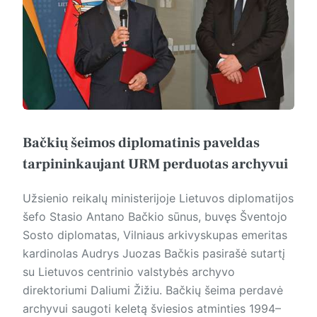
Bačkių šeimos diplomatinis paveldas
tarpininkaujant URM perduotas archyvui
Užsienio reikalų ministerijoje Lietuvos diplomatijos
šefo Stasio Antano Bačkio sūnus, buvęs Šventojo
Sosto diplomatas, Vilniaus arkivyskupas emeritas
kardinolas Audrys Juozas Bačkis pasirašė sutartį
su Lietuvos centrinio valstybės archyvo
direktoriumi Daliumi Žižiu. Bačkių šeima perdavė
archyvui saugoti keletą šviesios atminties 1994–