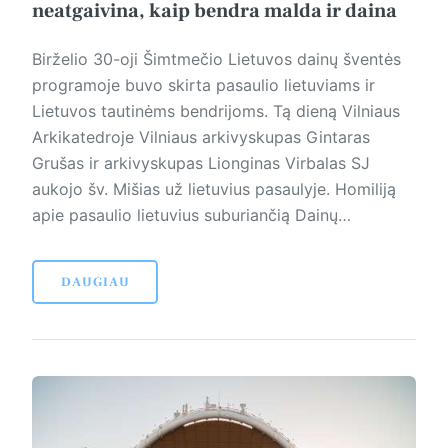
neatgaivina, kaip bendra malda ir daina
Birželio 30-oji Šimtmečio Lietuvos dainų šventės
programoje buvo skirta pasaulio lietuviams ir
Lietuvos tautinėms bendrijoms. Tą dieną Vilniaus
Arkikatedroje Vilniaus arkivyskupas Gintaras
Grušas ir arkivyskupas Lionginas Virbalas SJ
aukojo šv. Mišias už lietuvius pasaulyje. Homiliją
apie pasaulio lietuvius suburiančią Dainų…
DAUGIAU