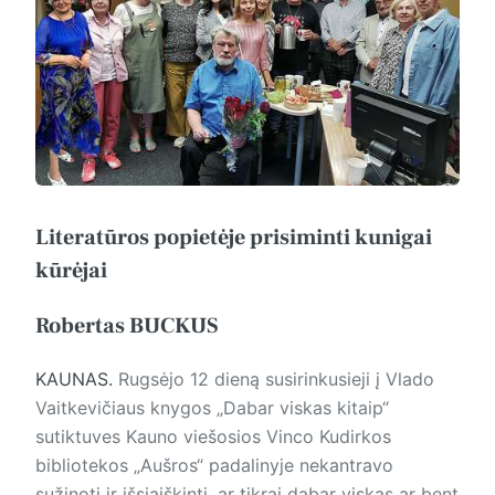
Literatūros popietėje prisiminti kunigai
kūrėjai
Robertas BUCKUS
KAUNAS.
Rugsėjo 12 dieną susirinkusieji į Vlado
Vaitkevičiaus knygos „Dabar viskas kitaip“
sutiktuves Kauno viešosios Vinco Kudirkos
bibliotekos „Aušros“ padalinyje nekantravo
sužinoti ir išsiaiškinti, ar tikrai dabar viskas ar bent