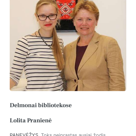
Delmonai bibliotekose
Lolita Pranienė
PANEVĖŽYS.
Toks neįprastas ausiai žodis