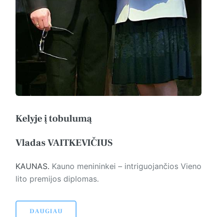
Kelyje į tobulumą
Vladas VAITKEVIČIUS
KAUNAS.
Kauno menininkei – intriguojančios Vieno
lito premijos diplomas.
DAUGIAU