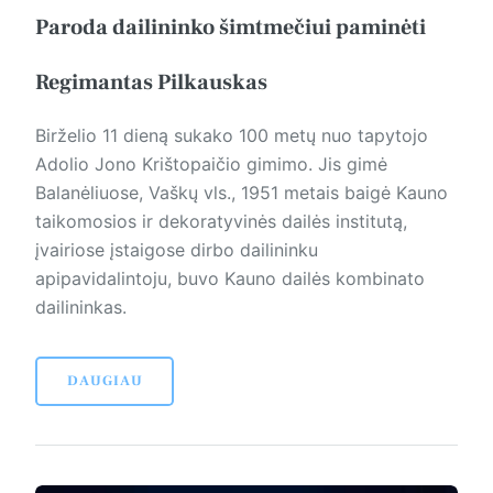
Paroda dailininko šimtmečiui paminėti
Regimantas Pilkauskas
Birželio 11 dieną sukako 100 metų nuo tapytojo
Adolio Jono Krišto­paičio gimimo. Jis gimė
Balanėliuose, Vaškų vls., 1951 metais baigė Kauno
taikomosios ir dekoratyvinės dailės institutą,
įvairiose įstaigose dirbo dailininku
apipavidalintoju, buvo Kauno dailės kombinato
dailininkas.
DAUGIAU