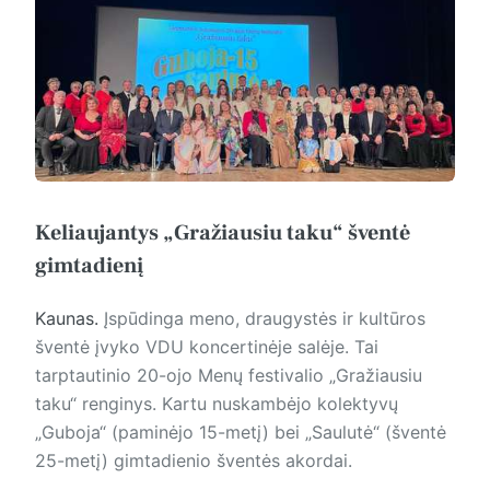
Keliaujantys „Gražiausiu taku“ šventė
gimtadienį
Kaunas.
Įspūdinga meno, draugystės ir kultūros
šventė įvyko VDU koncertinėje salėje. Tai
tarptautinio 20-ojo Menų festivalio „Gražiausiu
taku“ renginys. Kartu nuskambėjo kolektyvų
„Guboja“ (paminėjo 15-metį) bei „Saulutė“ (šventė
25-metį) gimtadienio šventės akordai.