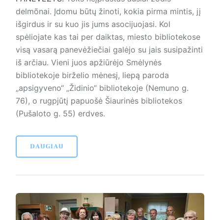
delmõnai. Įdomu būtų žinoti, kokia pirma mintis, jį
išgirdus ir su kuo jis jums asocijuojasi. Kol
spėliojate kas tai per daiktas, miesto bibliotekose
visą vasarą panevėžiečiai galėjo su jais susipažinti
iš arčiau. Vieni juos apžiūrėjo Smėlynės
bibliotekoje birželio mėnesį, liepą paroda
„apsigyveno“ „Židinio“ bibliotekoje (Nemuno g.
76), o rugpjūtį papuošė Šiaurinės bibliotekos
(Pušaloto g. 55) erdves.
DAUGIAU