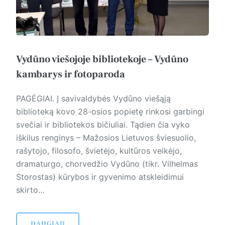
Vydūno viešojoje bibliotekoje – Vydūno
kambarys ir fotoparoda
PAGĖGIAI. Į savivaldybės Vydūno viešąją
biblioteką kovo 28-osios popietę rinkosi garbingi
svečiai ir bibliotekos bičiuliai. Tądien čia vyko
iškilus renginys – Mažosios Lietuvos šviesuolio,
rašytojo, filosofo, švietėjo, kultūros veikėjo,
dramaturgo, chorvedžio Vydūno (tikr. Vilhelmas
Storostas) kūrybos ir gyvenimo atskleidimui
skirto…
DAUGIAU