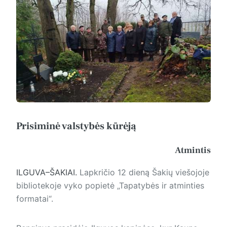
Prisiminė valstybės kūrėją
Atmintis
ILGUVA–ŠAKIAI.
Lapkričio 12 dieną Šakių viešojoje
bibliotekoje vyko popietė „Tapatybės ir atminties
formatai“.