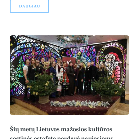
DAUGIAU
Šių metų Lietuvos mažosios kultūros
sostinės estafetę perdavė naujosioms