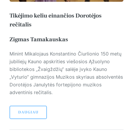
Tikėjimo keliu einančios Dorotėjos
rečitalis
Zigmas Tamakauskas
Minint Mikalojaus Konstantino Čiurlionio 150 metų
jubiliejų Kauno apskrities viešosios Ąžuolyno
bibliotekos „Žvaigždžių“ salėje įvyko Kauno
„Vyturio“ gimnazijos Muzikos skyriaus absolventės
Dorotėjos Janulytės fortepijono muzikos
adventinis rečitalis.
DAUGIAU