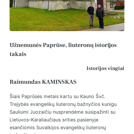
Užnemunės Paprūse, liuteronų istorijos
takais
Istorijos vingiai
Raimundas KAMINSKAS
Šiais Paprūsės metais kartu su Kauno Švč.
Trejybės evangelikų liuteronų bažnyčios kunigu
Sauliumi Juozaičiu nusprendėme susipažinti su
Lietuvos–Karaliaučiaus srities pasie­nyje
esančiomis Suvalkijos evangelikų liuteronų