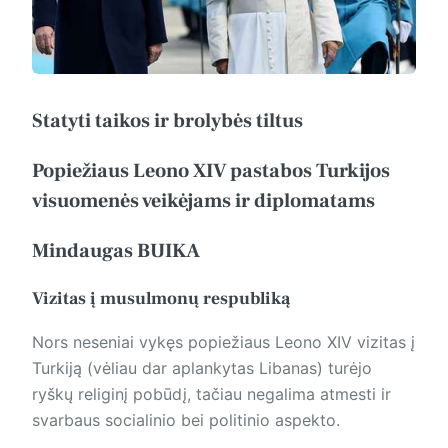
Statyti taikos ir brolybės tiltus
Popiežiaus Leono XIV pastabos Turkijos
visuomenės veikėjams ir diplomatams
Mindaugas BUIKA
Vizitas į musulmonų respubliką
Nors neseniai vykęs popiežiaus Leono XIV vizitas į
Turkiją (vėliau dar aplankytas Libanas) turėjo
ryškų religinį pobūdį, tačiau negalima atmesti ir
svarbaus socialinio bei politinio aspekto.