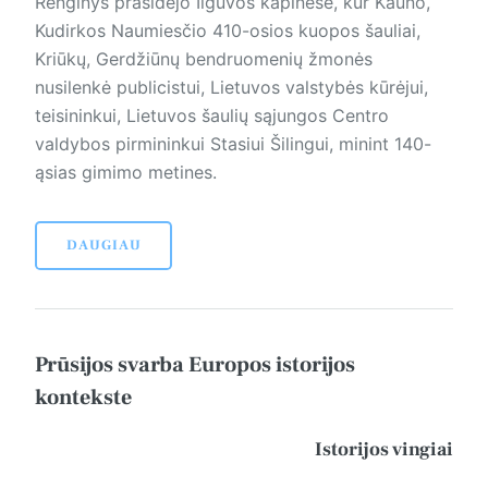
Renginys prasidėjo Ilguvos kapinėse, kur Kauno,
Kudirkos Naumiesčio 410-osios kuopos šauliai,
Kriūkų, Gerdžiūnų bendruomenių žmonės
nusilenkė publicistui, Lietuvos valstybės kūrėjui,
teisininkui, Lietuvos šaulių sąjungos Centro
valdybos pirmininkui Stasiui Šilingui, minint 140-
ąsias gimimo metines.
DAUGIAU
Prūsijos svarba Europos istorijos
kontekste
Istorijos vingiai