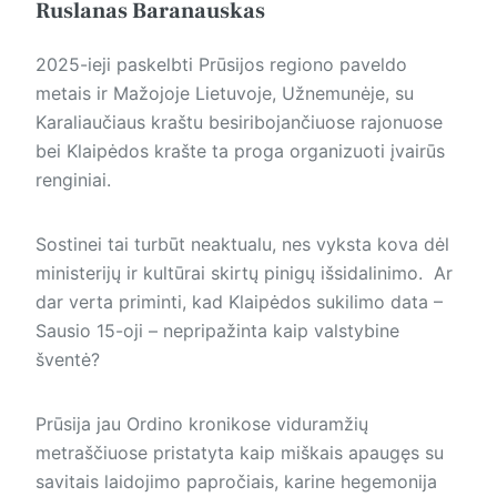
Ruslanas Baranauskas
2025-ieji paskelbti Prūsijos regiono paveldo
metais ir Mažojoje Lietuvoje, Užnemunėje, su
Karaliaučiaus kraštu besiribojančiuose rajonuose
bei Klaipėdos krašte ta proga organizuoti įvairūs
renginiai.
Sostinei tai turbūt neaktualu, nes vyksta kova dėl
ministerijų ir kultūrai skirtų pinigų išsidalinimo. Ar
dar verta priminti, kad Klaipėdos sukilimo data –
Sausio 15-oji – nepripažinta kaip valstybine
šventė?
Prūsija jau Ordino kronikose viduramžių
metraščiuose pristatyta kaip miškais apaugęs su
savitais laidojimo papročiais, karine hegemonija