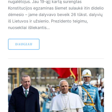
nugalėtojus. Jau 19-ąjį kartą surengtas
Konstitucijos egzaminas šiemet sulaukė itin didelio
dėmesio – jame dalyvavo beveik 26 tūkst. dalyvių
iš Lietuvos ir užsienio. Prezidento teigimu,
nuosekliai išliekantis…
DAUGIAU