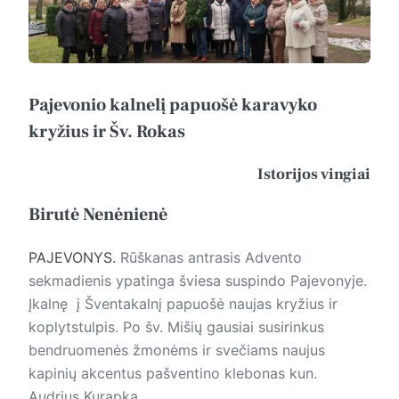
Pajevonio kalnelį papuošė karavyko
kryžius ir Šv. Rokas
Istorijos vingiai
Birutė Nenėnienė
PAJEVONYS.
Rūškanas antrasis Advento
sekmadienis ypatinga šviesa suspindo Pajevonyje.
Įkalnę į Šventakalnį papuošė naujas kryžius ir
koplytstulpis. Po šv. Mišių gausiai susirinkus
bendruomenės žmonėms ir svečiams naujus
kapinių akcentus pašventino klebonas kun.
Audrius Kurapka.