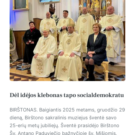
Dėl idėjos klebonas tapo socialdemokratu
BIRŠTONAS. Baigian­tis 2025 metams, gruodžio 29
dieną, Birštono sakralinis muziejus šventė savo
25-erių metų jubiliejų. Šventė prasidėjo Birštono
Šv. Antano Paduviečio bažnyčioje šv. Mišiomis,