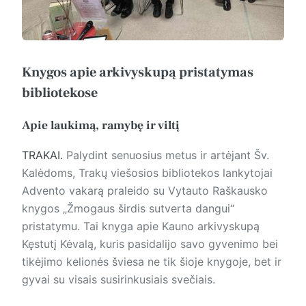
Knygos apie arkivyskupą pristatymas
bibliotekose
Apie laukimą, ramybę ir viltį
TRAKAI.
Palydint senuosius metus ir artėjant Šv.
Kalėdoms, Trakų viešosios bibliotekos lankytojai
Advento vakarą praleido su Vytauto Raškausko
knygos „Žmogaus širdis sutverta dangui“
pristatymu. Tai knyga apie Kauno arkivyskupą
Kęstutį Kėvalą, kuris pasidalijo savo gyvenimo bei
tikėjimo kelionės šviesa ne tik šioje knygoje, bet ir
gyvai su visais susirinkusiais svečiais.