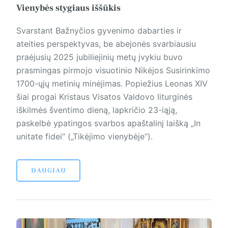
Vienybės stygiaus iššūkis
Svarstant Bažnyčios gyvenimo dabarties ir
ateities perspektyvas, be abejonės svarbiausiu
praėjusių 2025 jubiliejinių metų įvykiu buvo
prasmingas pirmojo visuotinio Nikėjos Susirinkimo
1700-ųjų metinių minėjimas. Popiežius Leonas XIV
šiai progai Kristaus Visatos Valdovo liturginės
iškilmės šventimo dieną, lapkričio 23-iąją,
paskelbė ypatingos svarbos apaštalinį laišką „In
unitate fidei“ („Tikėjimo vienybėje“).
DAUGIAU