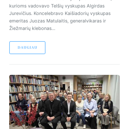
kurioms vadovavo Telšių vys­ku­pas Algirdas
Jurevičius. Koncelebravo Kaišiadorių vys­kupas
emeritas Juozas Matulaitis, generalvikaras ir
Žiežmarių klebonas…
DAUGIAU