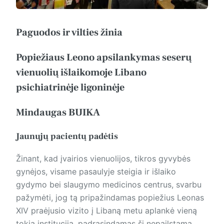
Paguodos ir vilties žinia
Popiežiaus Leono apsilankymas seserų
vienuolių išlaikomoje Libano
psichiatrinėje ligoninėje
Mindaugas BUIKA
Jaunųjų pacientų padėtis
Žinant, kad įvairios vienuolijos, tikros gyvybės
gynėjos, visame pasaulyje steigia ir išlaiko
gydymo bei slaugymo medicinos centrus, svarbu
pažymėti, jog tą pripažindamas popiežius Leonas
XIV praėjusio vizito į Libaną metu aplankė vieną
tokia instituciją, padrąsindamas šį nepailstamą