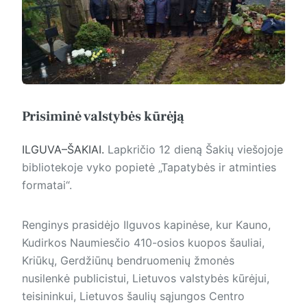
Prisiminė valstybės kūrėją
ILGUVA–ŠAKIAI.
Lapkričio 12 dieną Šakių viešojoje
bibliotekoje vyko popietė „Tapatybės ir atminties
formatai“.
Renginys prasidėjo Ilguvos kapinėse, kur Kauno,
Kudirkos Naumiesčio 410-osios kuopos šauliai,
Kriūkų, Gerdžiūnų bendruomenių žmonės
nusilenkė publicistui, Lietuvos valstybės kūrėjui,
teisininkui, Lietuvos šaulių sąjungos Centro