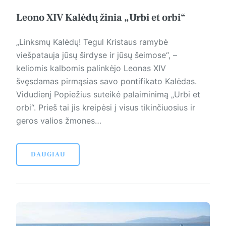
Leono XIV Kalėdų žinia „Urbi et orbi“
„Linksmų Kalėdų! Tegul Kris­taus ramybė
viešpatauja jūsų širdyse ir jūsų šeimose“, –
keliomis kalbomis palinkėjo Leonas XIV
švęsdamas pirmąsias savo pontifikato Kalėdas.
Vidudienį Po­piežius suteikė palaiminimą „Urbi et
orbi“. Prieš tai jis kreipėsi į visus tikinčiuosius ir
geros valios žmones…
DAUGIAU