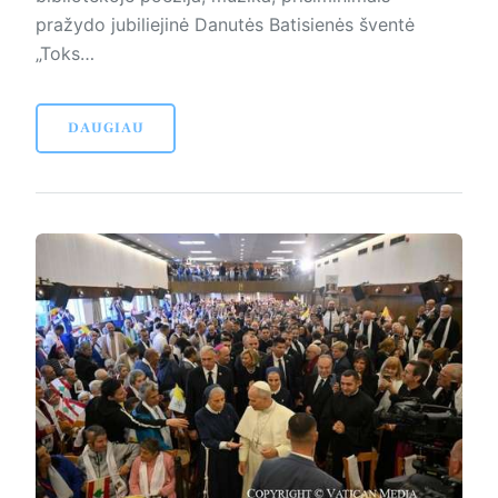
pražydo jubiliejinė Danutės Batisienės šventė
„Toks…
DAUGIAU