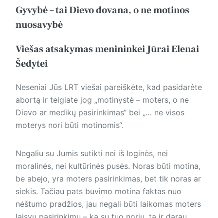
Gyvybė – tai Dievo dovana, o ne motinos
nuosavybė
Viešas atsakymas menininkei Jūrai Elenai
Šedytei
Neseniai Jūs LRT viešai pareiškėte, kad pasidarėte
abortą ir teigiate jog „motinystė – moters, o ne
Dievo ar medikų pasirinkimas“ bei „… ne visos
moterys nori būti motinomis“.
Negaliu su Jumis sutikti nei iš loginės, nei
moralinės, nei kultūrinės pusės. Noras būti motina,
be abejo, yra moters pasirinkimas, bet tik noras ar
siekis. Tačiau pats buvimo motina faktas nuo
nėštumo pradžios, jau negali būti laikomas moters
laisvu pasirinkimu – ką su tuo noriu, tą ir darau.