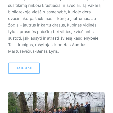
susitikimą rinkosi kraštiečiai ir svečiai. Tą vakarą
bibliotekoje viešėjo asmenybė, kurioje dera
dvasininko pašaukimas ir kūrėjo jautrumas. Jo
žodis – jautrus ir kartu drąsus, kupinas vidinės
tylos, prasmės paieškų bei vilties, kviečiantis
sustoti, įsiklausyti ir atrasti šviesą kasdienybėje.
Tai – kunigas, rašytojas ir poetas Audrius
Martusevičius-Benas Lyris.
DAUGIAU