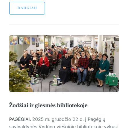
DAUGIAU
Žodžiai ir giesmės bibliotekoje
PAGĖGIAI.
2025 m. gruo­džio 22 d. į Pagėgių
savivaldybės Vydūno viešojoje bibliotekoje vykusį