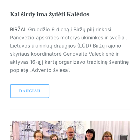
Kai širdy ima žydėti Kalėdos
BIRŽAI.
Gruodžio 9 dieną į Biržų pilį rinkosi
Panevėžio apskrities moterys ūkininkės ir svečiai.
Lietuvos ūkininkių draugijos (LŪD) Biržų rajono
skyriaus koordinatorė Genovaitė Valeckienė ir
aktyvas 16-ąjį kartą organizavo tradicinę šventinę
popietę „Advento šviesa“.
DAUGIAU