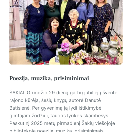
Poezija, muzika, prisiminimai
ŠAKIAI. Gruodžio 29 dieną garbų jubiliejų šventė
rajono kūrėja, šešių knygų autorė Danutė
Batisienė. Per gyvenimą ją lydi ištikimybė
gimtajam žodžiui, taurios lyrikos skambesys.
Paskutinį 2025 metų pirmadienį Šakių viešojoje
bibliotekoje poezija, muzika, prisiminimais