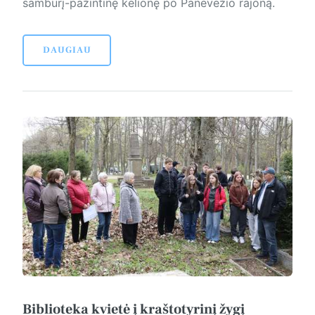
sambūrį-pažintinę kelionę po Panevėžio rajoną.
DAUGIAU
Biblioteka kvietė į kraštotyrinį žygį