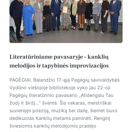
Literatūriniame pavasaryje – kanklių
melodijos ir tapybinės improvizacijos
PAGĖGIAI. Balandžio 17-ąją Pagėgių savivaldybės
Vydūno viešojoje bibliotekoje vyko jau 22-oji
Pagėgių literatūrinio pavasario „Atidengsiu Tau
žodį it širdį…“ šventė. Šis vakaras, meistriškai
suvienijęs poeziją, muziką bei dailę, šiemet buvo
dedikuotas Kanklių metams paminėti. Renginį
šviesiomis kanklių melodijomis pradėjo