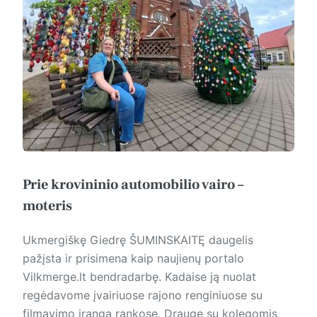
Prie krovininio automobilio vairo –
moteris
Ukmergiškę Giedrę ŠUMINSKAITĘ daugelis
pažįsta ir prisimena kaip naujienų portalo
Vilkmerge.lt bendradarbę. Kadaise ją nuolat
regėdavome įvairiuose rajono renginiuose su
filmavimo įranga rankose. Drauge su kolegomis