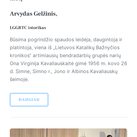
Arvydas Gelžinis,
LGGRTC istorikas
Būsima pogrindžio spaudos leidėja, daugintoja ir
platintoja, viena iš „Lietuvos Katalikų Bažnyčios
kronikos“ artimiausių bendradarbių gru­pės narių
Ona Virginija Kavaliauskaitė gimė 1956 m. kovo 26
d. Simne, Simno r., Jono ir Albinos Kavaliauskų
šeimoje.
DAUGIAU