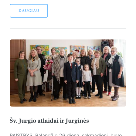
DAUGIAU
Šv. Jurgio atlaidai ir Jurginės
PAĮSTRYS. Balandžio 26 dieną, sekmadienį, buvo