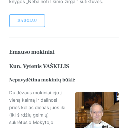
knygos „Nebalnoti likimo žirgai“ sutiktuvės.
DAUGIAU
Emauso mokiniai
Kun. Vytenis VAŠKELIS
Nepavydėtina mokinių būklė
Du Jėzaus mokiniai ėjo į
vieną kaimą ir dalinosi
prieš kelias dienas juos iki
(iki širdžių gelmių)
sukrėtusio Mokytojo