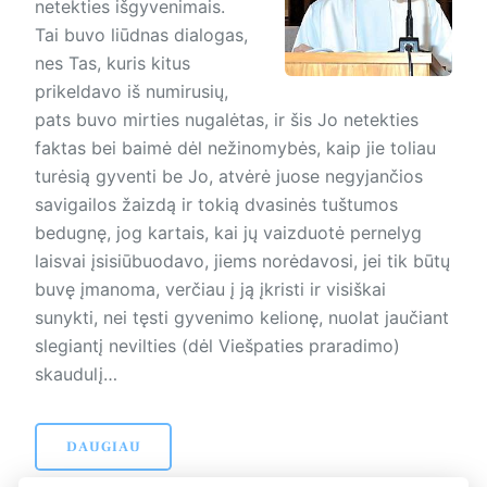
netekties išgyvenimais.
Tai buvo liūdnas dialogas,
nes Tas, kuris kitus
prikeldavo iš numirusių,
pats buvo mirties nugalėtas, ir šis Jo netekties
faktas bei baimė dėl nežinomybės, kaip jie toliau
turėsią gyventi be Jo, atvėrė juose negyjančios
savigailos žaizdą ir tokią dvasinės tuštumos
bedugnę, jog kartais, kai jų vaizduotė pernelyg
laisvai įsisiūbuodavo, jiems norėdavosi, jei tik būtų
buvę įmanoma, verčiau į ją įkristi ir visiškai
sunykti, nei tęsti gyvenimo kelionę, nuolat jaučiant
slegiantį nevilties (dėl Viešpaties praradimo)
skaudulį…
DAUGIAU