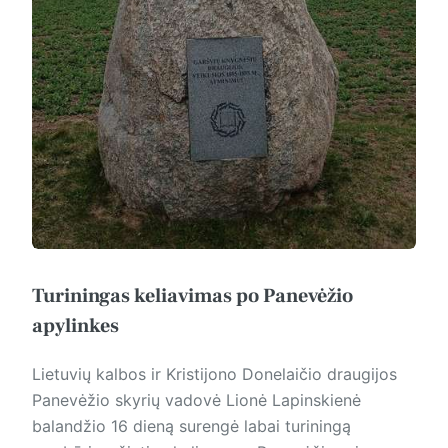
Turiningas keliavimas po Panevėžio
apylinkes
Lietuvių kalbos ir Kristijono Donelaičio draugijos
Panevėžio skyrių vadovė Lionė Lapinskienė
balandžio 16 dieną surengė labai turiningą