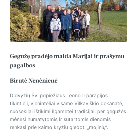
Gegužę pradėjo malda Marijai ir prašymu
pagalbos
Birutė Nenėnienė
Didvyžių Šv. popiežiaus Leono II parapijos
tikintieji, vieninteliai visame Vilkaviškio dekanate,
nuosekliai ištikimi ilgametei tradicijai: per gegužės
mėnesį numatytomis ir sutartomis dienomis
renkasi prie kaimo kryžių giedoti „mojinių“.