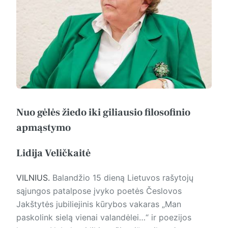
Nuo gėlės žiedo iki giliausio filosofinio
apmąstymo
Lidija Veličkaitė
VILNIUS.
Balandžio 15 dieną Lietuvos rašytojų
sąjungos patalpose įvyko poetės Česlovos
Jakštytės jubiliejinis kūrybos vakaras „Man
paskolink sielą vienai valandėlei…“ ir poezijos