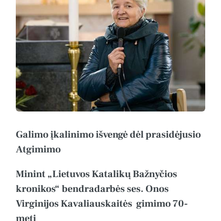
Galimo įkalinimo išvengė dėl prasidėjusio
Atgimimo
Minint „Lietuvos Katalikų Bažnyčios
kronikos“ bendradarbės ses. Onos
Virginijos Kavaliauskaitės gimimo 70-
metį