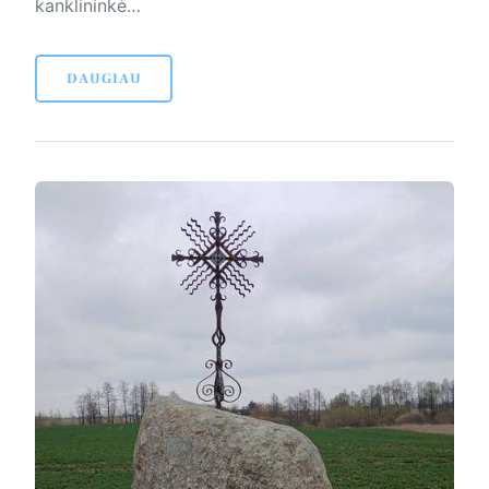
kanklininkė…
DAUGIAU