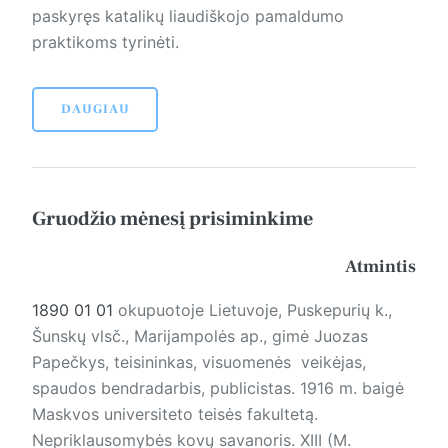
paskyręs katalikų liaudiškojo pamaldumo
praktikoms tyrinėti.
DAUGIAU
Gruodžio mėnesį prisiminkime
Atmintis
1890 01 01
okupuotoje Lietuvoje, Puskepurių k.,
Šunskų vlsč., Marijampolės ap., gimė Juozas
Papečkys, teisininkas, visuomenės veikėjas,
spaudos bendradarbis, publicistas. 1916 m. baigė
Maskvos universiteto teisės fakultetą.
Nepriklausomybės kovų savanoris. XIII (M.