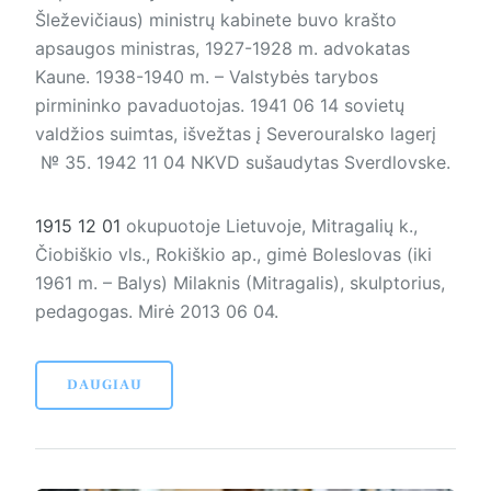
Šleževičiaus) ministrų kabinete buvo krašto
apsaugos ministras, 1927-1928 m. advokatas
Kaune. 1938-1940 m. – Valstybės tarybos
pirmininko pavaduotojas. 1941 06 14 sovietų
valdžios suimtas, išvežtas į Severouralsko lagerį
№ 35. 1942 11 04 NKVD sušaudytas Sverdlovske.
1915 12 01
okupuotoje Lietuvoje, Mitragalių k.,
Čiobiškio vls., Rokiškio ap., gimė Boleslovas (iki
1961 m. – Balys) Milaknis (Mitragalis), skulptorius,
pedagogas. Mirė 2013 06 04.
DAUGIAU