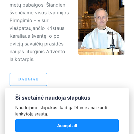
metų pabaigos. Šiandien
švenčiame visos tvarinijos
Pirmgimio – visur
viešpataujančio Kristaus
Karaliaus šventę, o po
dviejų savaičių prasidės
naujas liturginis Advento
laikotarpis.
DAUGIAU
Ši svetainė naudoja slapukus
Naudojame slapukus, kad galėtume analizuoti
lankytojų srautą.
Ankstesni
Naujesni
Puslapis 26 iš
Accept all
straipsniai
straipsniai
103