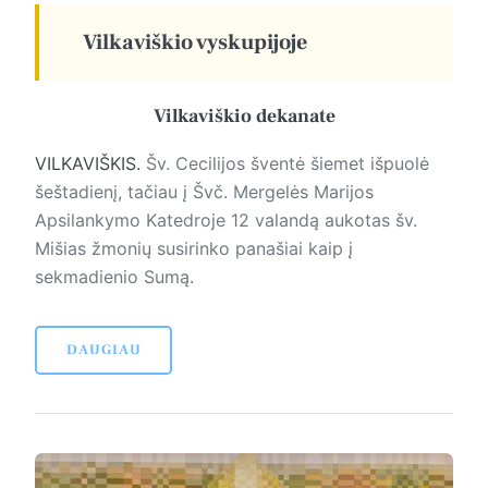
Vilkaviškio vyskupijoje
Vilkaviškio dekanate
VILKAVIŠKIS.
Šv. Cecilijos šventė šiemet išpuolė
šeštadienį, tačiau į Švč. Mergelės Marijos
Apsilankymo Katedroje 12 valandą aukotas šv.
Mišias žmonių susirinko panašiai kaip į
sekmadienio Sumą.
DAUGIAU