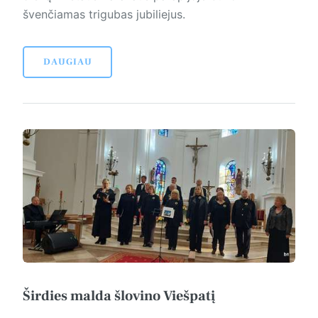
švenčiamas trigubas jubiliejus.
DAUGIAU
Širdies malda šlovino Viešpatį