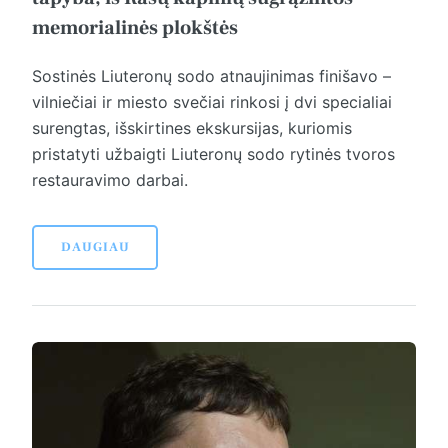
memorialinės plokštės
Sostinės Liuteronų sodo atnaujinimas finišavo –
vilniečiai ir miesto svečiai rinkosi į dvi specialiai
surengtas, išskirtines ekskursijas, kuriomis
pristatyti užbaigti Liuteronų sodo rytinės tvoros
restauravimo darbai.
DAUGIAU