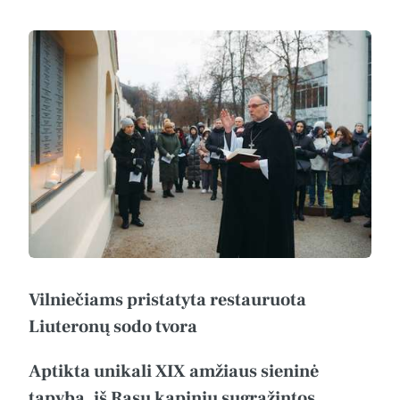
Vilniečiams pristatyta restauruota
Liuteronų sodo tvora
Aptikta unikali XIX amžiaus sieninė
tapyba, iš Rasų kapinių sugrąžintos