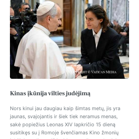
Kinas įkūnija vilties judėjimą
Nors kinui jau daugiau kaip šimtas metų, jis yra
jaunas, svajojantis ir šiek tiek neramus menas,
sakė popiežius Leonas XIV lapkričio 15 dieną
susitikęs su į Romoje švenčiamas Kino žmonių