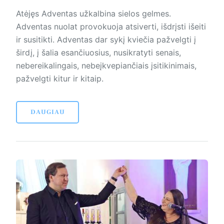
Atėjęs Adventas užkalbina sielos gelmes.
Adventas nuolat provokuoja atsiverti, išdrįsti išeiti
ir susitikti. Adventas dar sykį kviečia pažvelgti į
širdį, į šalia esančiuosius, nusikratyti se­nais,
nebereikalingais, nebeįkve­pian­čiais įsitikinimais,
pažvelgti kitur ir kitaip.
DAUGIAU