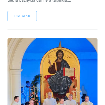
tiek ši bažnyčia dar nėra talpinusi,…
DAUGIAU