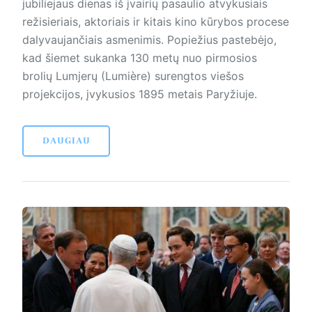
jubiliejaus dienas iš įvairių pasaulio atvykusiais
režisieriais, aktoriais ir kitais kino kūrybos procese
dalyvaujančiais asmenimis. Popiežius pastebėjo,
kad šiemet sukanka 130 metų nuo pirmosios
brolių Lumjerų (Lumière) surengtos viešos
projekcijos, įvykusios 1895 metais Paryžiuje.
DAUGIAU