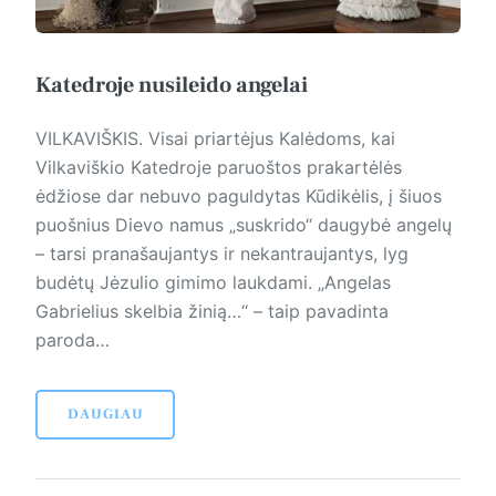
Katedroje nusileido angelai
VILKAVIŠKIS. Visai priartėjus Kalėdoms, kai
Vilkaviškio Katedroje paruoštos prakartėlės
ėdžiose dar nebuvo paguldytas Kūdikėlis, į šiuos
puošnius Dievo namus „suskrido“ daugybė angelų
– tarsi pranašaujantys ir nekantraujantys, lyg
budėtų Jėzulio gimimo laukdami. „Angelas
Gabrielius skelbia žinią…“ – taip pavadinta
paroda…
DAUGIAU