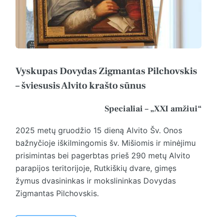
Vyskupas Dovydas Zigmantas Pilchovskis
– šviesusis Alvito krašto sūnus
Specialiai – „XXI amžiui“
2025 metų gruodžio 15 dieną Alvito Šv. Onos
bažnyčioje iškilmingomis šv. Mišiomis ir minėjimu
prisimintas bei pagerbtas prieš 290 metų Alvito
parapijos teritorijoje, Rutkiškių dvare, gimęs
žymus dvasininkas ir mokslininkas Dovydas
Zigmantas Pilchovskis.