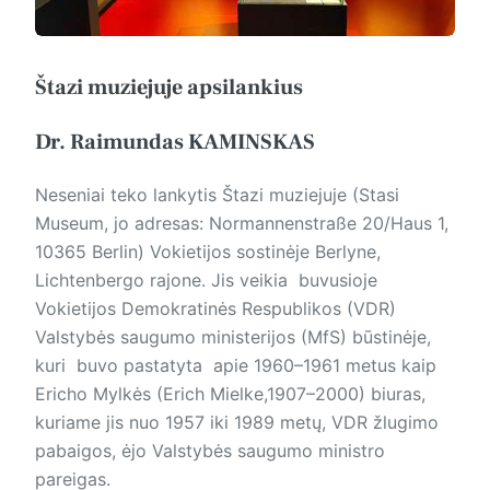
Štazi muziejuje apsilankius
Dr. Raimundas KAMINSKAS
Neseniai teko lankytis Štazi muziejuje (Stasi
Museum, jo adresas: Normannenstraße 20/Haus 1,
10365 Berlin) Vokietijos sostinėje Berlyne,
Lichtenbergo rajone. Jis veikia buvusioje
Vokietijos Demokratinės Res­publikos (VDR)
Valstybės saugumo ministerijos (MfS) būstinėje,
kuri buvo pastatyta apie 1960–1961 metus kaip
Ericho Mylkės (Erich Mielke,1907–2000) biuras,
kuriame jis nuo 1957 iki 1989 metų, VDR žlugimo
pabaigos, ėjo Valstybės saugumo ministro
pareigas.