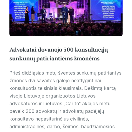
Advokatai dovanojo 500 konsultacijų
sunkumų patiriantiems žmonėms
Prieš didžiąsias metų šventes sunkumų patiriantys
žmonės dvi savaites galėjo neatlygintinai
konsultuotis teisiniais klausimais. Dešimtą kartą
visoje Lietuvoje organizuotos Lietuvos
advokatūros ir Lietuvos „Carito“ akcijos metu
beveik 200 advokatų ir advokatų padėjėjų
konsultavo nepasiturinčius civilinės,
administracinės, darbo, šeimos, baudžiamosios