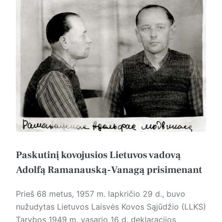
Paskutinį kovojusios Lietuvos vadovą
Adolfą Ramanauską-Vanagą prisimenant
Prieš 68 metus, 1957 m. lapkričio 29 d., buvo
nužudytas Lietuvos Laisvės Kovos Sąjūdžio (LLKS)
Tarybos 1949 m. vasario 16 d. deklaracijos