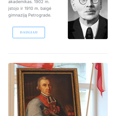
aka­demikas. 1902 m.
įstojo ir 1910 m. baigė
gimnaziją Petrograde.
DAUGIAU