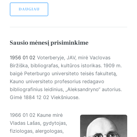
DAUGIAU
Sausio mėnesį prisiminkime
1956 01 02
Voterberyje, JAV, mirė Vaclovas
Biržiška, bibliografas, kultūros istorikas. 1909 m.
baigė Peterburgo universiteto teisės fakultetą,
Kauno universiteto profesorius redagavo
bibliografinius leidinius, „Aleksandryno“ autorius.
Gimė 1884 12 02 Viekšniuose.
1966 01 02 Kaune mirė
Vladas Lašas, gydytojas,
fiziolo­gas, alergologas,