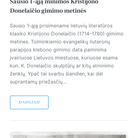
Sausio 1-ąją minimos Kristijono
Donelaičio gimimo metinės
Sausio 1-ąją prisimename lietuvių literatūros
klasiko Kristijono Donelaičio (1714–1780) gimimo
metines. Tolminkiemio evangelikų liuteronų
parapijos klebono gimimo data paminima
įvairiuose Lietuvos miestuose, kuriuose esama
kun. K. Donelaičio skulptūrų ar kitų atminimo
ženklų. Ypač tai svarbu šiandien, kai dėl
suprantamų priežasčių…
DAUGIAU