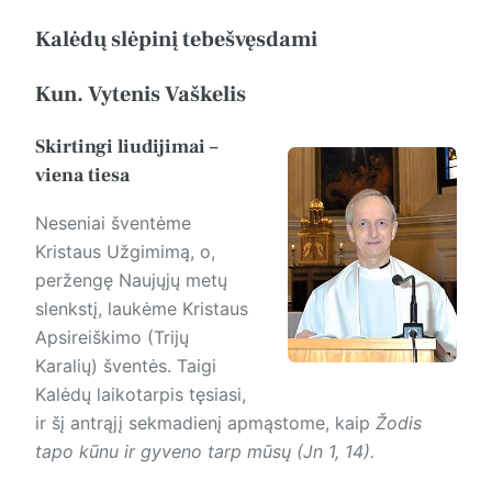
Kalėdų slėpinį tebešvęsdami
Kun. Vytenis Vaškelis
Skirtingi liudijimai –
viena tiesa
Neseniai šventėme
Kristaus Užgimimą, o,
peržengę Naujųjų metų
slenkstį, laukėme Kris­taus
Apsireiškimo (Trijų
Karalių) šventės. Taigi
Kalėdų laikotarpis tęsiasi,
ir šį antrąjį sekmadienį apmąstome, kaip
Žodis
tapo kūnu ir gyveno tarp mūsų (Jn 1, 14).