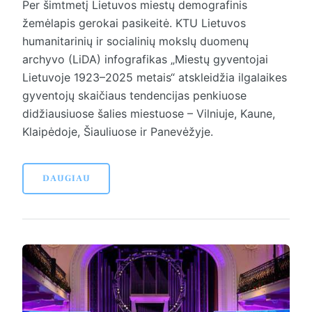
Per šimtmetį Lietuvos miestų demografinis
žemėlapis gerokai pasikeitė. KTU Lietuvos
humanitarinių ir socialinių mokslų duomenų
archyvo (LiDA) infografikas „Miestų gyventojai
Lietuvoje 1923–2025 metais“ atskleidžia ilgalaikes
gyventojų skaičiaus tendencijas penkiuose
didžiausiuose šalies miestuose – Vilniuje, Kaune,
Klaipėdoje, Šiauliuose ir Panevėžyje.
DAUGIAU