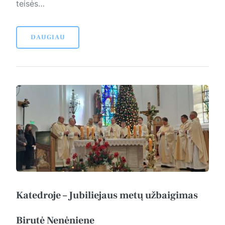
teisės…
DAUGIAU
Katedroje – Jubiliejaus metų užbaigimas
Birutė Nenėniene